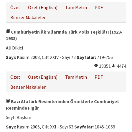
Etik İlkeler
Özet
Özet (English)
Tam Metin
PDF
Yazar Rehberi
Benzer Makaleler
Hakem Rehberi
Cumhuriyetin İlk Yıllarında Türk Polis Teşkilâtı (1923-
İletişim
1938)
Ali Dikici
Sayı:
Kasım 2008, Cilt XXIV - Sayı 72
Sayfalar:
719-756
18351
4474
Özet
Özet (English)
Tam Metin
PDF
Benzer Makaleler
Bazı Atatürk Resimlerinden Örneklerle Cumhuriyet
Resminde Figür
Seyfi Başkan
Sayı:
Kasım 2005, Cilt XXI - Sayı 63
Sayfalar:
1045-1069