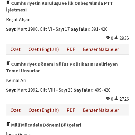
Cumhuriyetin Kuruluşu ve İlk Onbeş Yılında PTT
İşletmesi
Reşat Alşan
Sayı:
Mart 1990, Cilt VI - Sayı 17
Sayfalar:
391-420
0
2935
Özet
Özet (English)
PDF
Benzer Makaleler
Cumhuriyet Dönemi Nüfus Politikasını Belirleyen
Temel Unsurlar
Kemal Arı
Sayı:
Mart 1992, Cilt VIII - Sayı 23
Sayfalar:
409-420
0
2726
Özet
Özet (English)
PDF
Benzer Makaleler
Millî Mücadele Dönemi Bütçeleri
İhsan Güneş