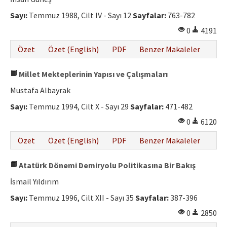
Sayı:
Temmuz 1988, Cilt IV - Sayı 12
Sayfalar:
763-782
0
4191
Özet
Özet (English)
PDF
Benzer Makaleler
Millet Mekteplerinin Yapısı ve Çalışmaları
Mustafa Albayrak
Sayı:
Temmuz 1994, Cilt X - Sayı 29
Sayfalar:
471-482
0
6120
Özet
Özet (English)
PDF
Benzer Makaleler
Atatürk Dönemi Demiryolu Politikasına Bir Bakış
İsmail Yıldırım
Sayı:
Temmuz 1996, Cilt XII - Sayı 35
Sayfalar:
387-396
0
2850