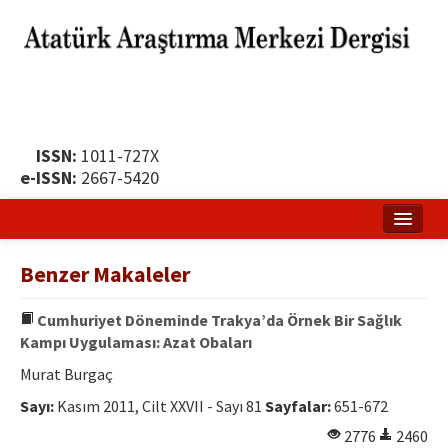
ISSN:
1011-727X
e-ISSN:
2667-5420
Ana Sayfa
Benzer Makaleler
Hakkında
Cumhuriyet Döneminde Trakya’da Örnek Bir Sağlık
Yayın Politikası
Kampı Uygulaması: Azat Obaları
Dergi Kurulları
Murat Burgaç
Sayı:
Kasım 2011, Cilt XXVII - Sayı 81
Sayfalar:
651-672
Yayın İlkeleri
2776
2460