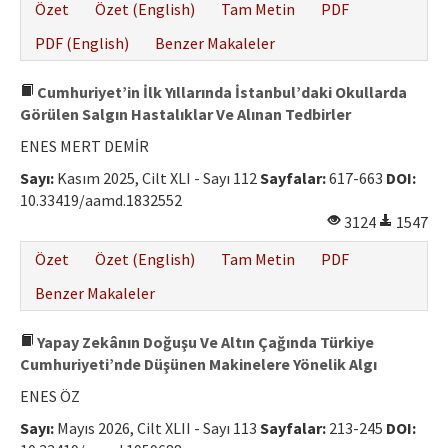
Özet
Özet (English)
Tam Metin
PDF
PDF (English)
Benzer Makaleler
Cumhuriyet’in İlk Yıllarında İstanbul’daki Okullarda
Görülen Salgın Hastalıklar Ve Alınan Tedbirler
ENES MERT DEMİR
Sayı:
Kasım 2025, Cilt XLI - Sayı 112
Sayfalar:
617-663
DOI:
10.33419/aamd.1832552
3124
1547
Özet
Özet (English)
Tam Metin
PDF
Benzer Makaleler
Yapay Zekânın Doğuşu Ve Altın Çağında Türkiye
Cumhuriyeti’nde Düşünen Makinelere Yönelik Algı
ENES ÖZ
Sayı:
Mayıs 2026, Cilt XLII - Sayı 113
Sayfalar:
213-245
DOI: