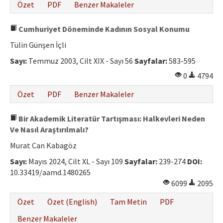
Özet
PDF
Benzer Makaleler
Cumhuriyet Döneminde Kadının Sosyal Konumu
Tülin Günşen İçli
Sayı:
Temmuz 2003, Cilt XIX - Sayı 56
Sayfalar:
583-595
0
4794
Özet
PDF
Benzer Makaleler
Bir Akademik Literatür Tartışması: Halkevleri Neden
Ve Nasıl Araştırılmalı?
Murat Can Kabagöz
Sayı:
Mayıs 2024, Cilt XL - Sayı 109
Sayfalar:
239-274
DOI:
10.33419/aamd.1480265
6099
2095
Özet
Özet (English)
Tam Metin
PDF
Benzer Makaleler