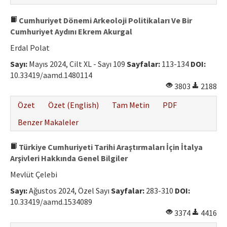
Cumhuriyet Dönemi Arkeoloji Politikaları Ve Bir
Cumhuriyet Aydını Ekrem Akurgal
Erdal Polat
Sayı:
Mayıs 2024, Cilt XL - Sayı 109
Sayfalar:
113-134
DOI:
10.33419/aamd.1480114
3803
2188
Özet
Özet (English)
Tam Metin
PDF
Benzer Makaleler
Türkiye Cumhuriyeti Tarihi Araştırmaları İçin İtalya
Arşivleri Hakkında Genel Bilgiler
Mevlüt Çelebi
Sayı:
Ağustos 2024, Özel Sayı
Sayfalar:
283-310
DOI:
10.33419/aamd.1534089
3374
4416