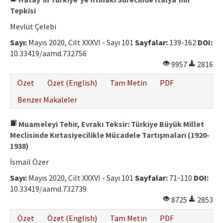
Tepkisi
Mevlüt Çelebi
Sayı:
Mayıs 2020, Cilt XXXVI - Sayı 101
Sayfalar:
139-162
DOI:
10.33419/aamd.732756
9957
2816
Özet
Özet (English)
Tam Metin
PDF
Benzer Makaleler
Muameleyi Tehir, Evrakı Teksir: Türkiye Büyük Millet
Meclisinde Kırtasiyecilikle Mücadele Tartışmaları (1920-
1938)
İsmail Özer
Sayı:
Mayıs 2020, Cilt XXXVI - Sayı 101
Sayfalar:
71-110
DOI:
10.33419/aamd.732739
8725
2853
Özet
Özet (English)
Tam Metin
PDF