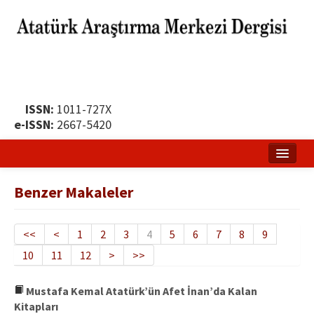
ISSN:
1011-727X
e-ISSN:
2667-5420
Ana Sayfa
Benzer Makaleler
Hakkında
Yayın Politikası
<<
<
1
2
3
4
5
6
7
8
9
10
11
12
>
>>
Dergi Kurulları
Yayın İlkeleri
Mustafa Kemal Atatürk’ün Afet İnan’da Kalan
Kitapları