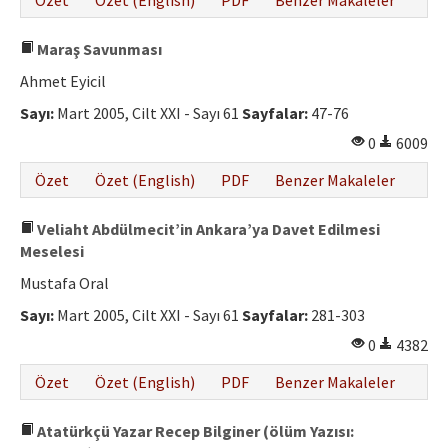
Özet
Özet (English)
PDF
Benzer Makaleler
Maraş Savunması
Ahmet Eyicil
Sayı:
Mart 2005, Cilt XXI - Sayı 61
Sayfalar:
47-76
0
6009
Özet
Özet (English)
PDF
Benzer Makaleler
Veliaht Abdülmecit’in Ankara’ya Davet Edilmesi
Meselesi
Mustafa Oral
Sayı:
Mart 2005, Cilt XXI - Sayı 61
Sayfalar:
281-303
0
4382
Özet
Özet (English)
PDF
Benzer Makaleler
Atatürkçü Yazar Recep Bilginer (ölüm Yazısı: