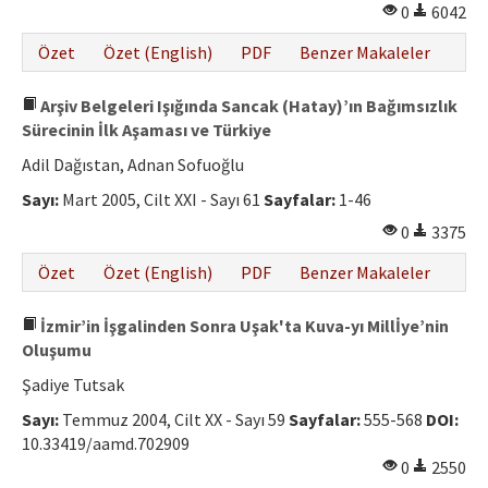
0
6042
Özet
Özet (English)
PDF
Benzer Makaleler
Arşiv Belgeleri Işığında Sancak (Hatay)’ın Bağımsızlık
Sürecinin İlk Aşaması ve Türkiye
Adil Dağıstan, Adnan Sofuoğlu
Sayı:
Mart 2005, Cilt XXI - Sayı 61
Sayfalar:
1-46
0
3375
Özet
Özet (English)
PDF
Benzer Makaleler
İzmir’in İşgalinden Sonra Uşak'ta Kuva-yı Millİye’nin
Oluşumu
Şadiye Tutsak
Sayı:
Temmuz 2004, Cilt XX - Sayı 59
Sayfalar:
555-568
DOI:
10.33419/aamd.702909
0
2550