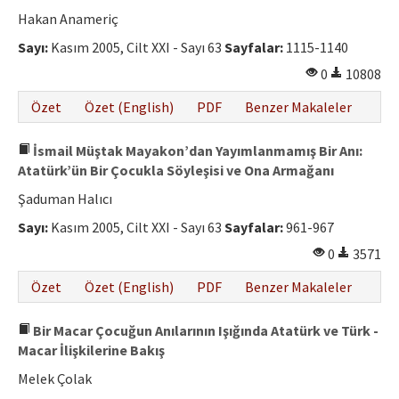
Etik İlkeler
Hakan Anameriç
Yazar Rehberi
Sayı:
Kasım 2005, Cilt XXI - Sayı 63
Sayfalar:
1115-1140
0
10808
Hakem Rehberi
Özet
Özet (English)
PDF
Benzer Makaleler
İletişim
İsmail Müştak Mayakon’dan Yayımlanmamış Bir Anı:
Atatürk’ün Bir Çocukla Söyleşisi ve Ona Armağanı
Şaduman Halıcı
Sayı:
Kasım 2005, Cilt XXI - Sayı 63
Sayfalar:
961-967
0
3571
Özet
Özet (English)
PDF
Benzer Makaleler
Bir Macar Çocuğun Anılarının Işığında Atatürk ve Türk -
Macar İlişkilerine Bakış
Melek Çolak