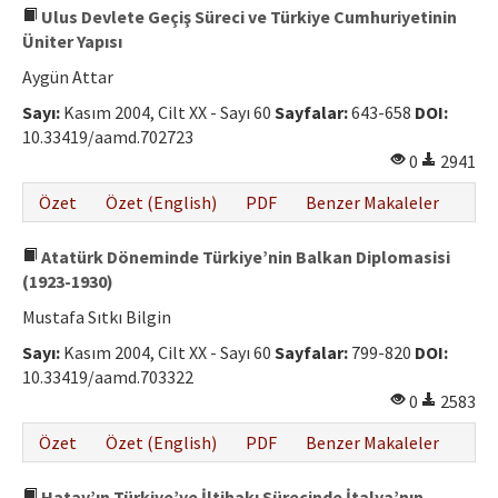
Ulus Devlete Geçiş Süreci ve Türkiye Cumhuriyetinin
Üniter Yapısı
Aygün Attar
Sayı:
Kasım 2004, Cilt XX - Sayı 60
Sayfalar:
643-658
DOI:
10.33419/aamd.702723
0
2941
Özet
Özet (English)
PDF
Benzer Makaleler
Atatürk Döneminde Türkiye’nin Balkan Diplomasisi
(1923-1930)
Mustafa Sıtkı Bilgin
Sayı:
Kasım 2004, Cilt XX - Sayı 60
Sayfalar:
799-820
DOI:
10.33419/aamd.703322
0
2583
Özet
Özet (English)
PDF
Benzer Makaleler
Hatay’ın Türkiye’ye İltihakı Sürecinde İtalya’nın