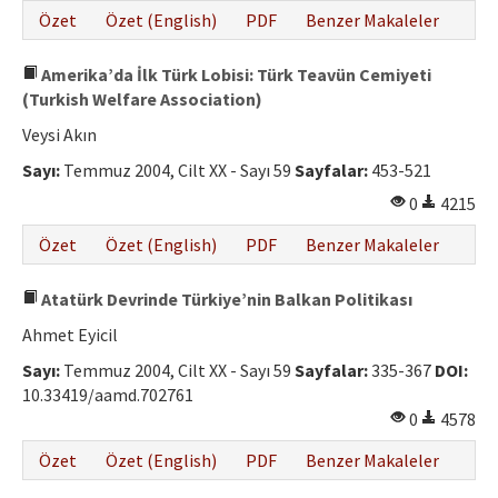
Özet
Özet (English)
PDF
Benzer Makaleler
Amerika’da İlk Türk Lobisi: Türk Teavün Cemiyeti
(Turkish Welfare Association)
Veysi Akın
Sayı:
Temmuz 2004, Cilt XX - Sayı 59
Sayfalar:
453-521
0
4215
Özet
Özet (English)
PDF
Benzer Makaleler
Atatürk Devrinde Türkiye’nin Balkan Politikası
Ahmet Eyicil
Sayı:
Temmuz 2004, Cilt XX - Sayı 59
Sayfalar:
335-367
DOI:
10.33419/aamd.702761
0
4578
Özet
Özet (English)
PDF
Benzer Makaleler