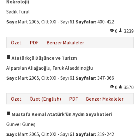
Nekroloji)
Sadık Tural
Sayı:
Mart 2005, Cilt XXI - Sayı 61
Sayfalar:
400-422
0
3239
Özet
PDF
Benzer Makaleler
Atatürkçü Düşünce ve Turizm
Alparslan Aliağaoğlu, Faruk Alaeddinoğlu
Sayı:
Mart 2005, Cilt XXI - Sayı 61
Sayfalar:
347-366
0
3570
Özet
Özet (English)
PDF
Benzer Makaleler
Mustafa Kemal Atatürk’ün Aydın Seyahatleri
Günver Güneş
Sayı:
Mart 2005, Cilt XXI - Sayı 61
Sayfalar:
219-242