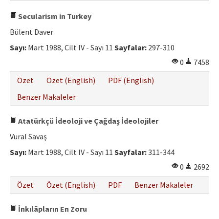
Secularism in Turkey
Bülent Daver
Sayı:
Mart 1988, Cilt IV - Sayı 11
Sayfalar:
297-310
0
7458
Özet
Özet (English)
PDF (English)
Benzer Makaleler
Atatürkçü İdeoloji ve Çağdaş İdeolojiler
Vural Savaş
Sayı:
Mart 1988, Cilt IV - Sayı 11
Sayfalar:
311-344
0
2692
Özet
Özet (English)
PDF
Benzer Makaleler
İnkılâpların En Zoru