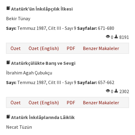
Atatürk’ün İnkılâpçılık İlkesi
Bekir Tünay
Sayı:
Temmuz 1987, Cilt III - Sayı 9
Sayfalar:
671-680
0
8191
Özet
Özet (English)
PDF
Benzer Makaleler
Atatürkçülükte Barış ve Sevgi
İbrahim Agah Çubukçu
Sayı:
Temmuz 1987, Cilt III - Sayı 9
Sayfalar:
657-662
0
2302
Özet
Özet (English)
PDF
Benzer Makaleler
Atatürk İnkılâplarında Lâiklik
Necat Tüzün