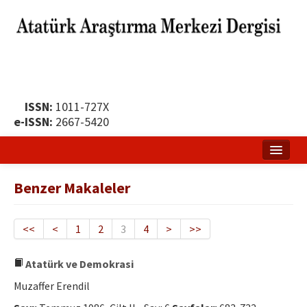
ISSN:
1011-727X
e-ISSN:
2667-5420
Ana Sayfa
Benzer Makaleler
Hakkında
Yayın Politikası
<<
<
1
2
3
4
>
>>
Dergi Kurulları
Atatürk ve Demokrasi
Yayın İlkeleri
Muzaffer Erendil