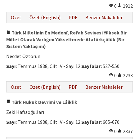
0
1912
Özet
Özet (English)
PDF
Benzer Makaleler
Türk Milletinin En Medenî, Refah Seviyesi Yüksek Bir
Millet Olarak Varlığını Yükseltmede Atatürkçülük (Bir
Sistem Yaklaşımı)
Necdet Öztorun
Sayı:
Temmuz 1988, Cilt IV - Sayı 12
Sayfalar:
527-550
0
2233
Özet
Özet (English)
PDF
Benzer Makaleler
Türk Hukuk Devrimi ve Lâiklik
Zeki Hafızoğulları
Sayı:
Temmuz 1988, Cilt IV - Sayı 12
Sayfalar:
665-670
0
2337