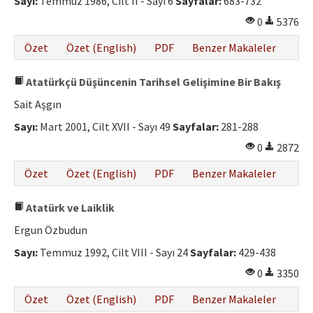
Sayı:
Temmuz 1986, Cilt II - Sayı 6
Sayfalar:
683-732
Etik İlkeler
0
5376
Yazar Rehberi
Özet
Özet (English)
PDF
Benzer Makaleler
Hakem Rehberi
Atatürkçü Düşüncenin Tarihsel Gelişimine Bir Bakış
İletişim
Sait Aşgın
Sayı:
Mart 2001, Cilt XVII - Sayı 49
Sayfalar:
281-288
0
2872
Özet
Özet (English)
PDF
Benzer Makaleler
Atatürk ve Laiklik
Ergun Özbudun
Sayı:
Temmuz 1992, Cilt VIII - Sayı 24
Sayfalar:
429-438
0
3350
Özet
Özet (English)
PDF
Benzer Makaleler