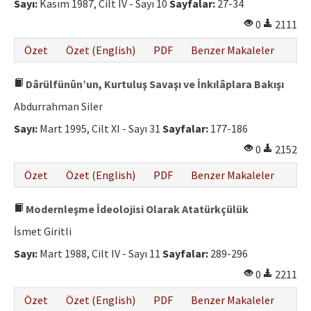
Sayı:
Kasım 1987, Cilt IV - Sayı 10
Sayfalar:
27-34
0
2111
Özet
Özet (English)
PDF
Benzer Makaleler
Dârülfünûn’un, Kurtuluş Savaşı ve İnkılâplara Bakışı
Abdurrahman Siler
Sayı:
Mart 1995, Cilt XI - Sayı 31
Sayfalar:
177-186
0
2152
Özet
Özet (English)
PDF
Benzer Makaleler
Modernleşme İdeolojisi Olarak Atatürkçülük
İsmet Giritli
Sayı:
Mart 1988, Cilt IV - Sayı 11
Sayfalar:
289-296
0
2211
Özet
Özet (English)
PDF
Benzer Makaleler