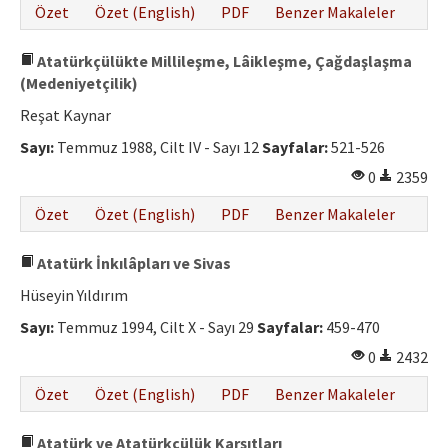
Özet
Özet (English)
PDF
Benzer Makaleler
Atatürkçülükte Millileşme, Lâikleşme, Çağdaşlaşma
(Medeniyetçilik)
Reşat Kaynar
Sayı:
Temmuz 1988, Cilt IV - Sayı 12
Sayfalar:
521-526
0
2359
Özet
Özet (English)
PDF
Benzer Makaleler
Atatürk İnkılâpları ve Sivas
Hüseyin Yıldırım
Sayı:
Temmuz 1994, Cilt X - Sayı 29
Sayfalar:
459-470
0
2432
Özet
Özet (English)
PDF
Benzer Makaleler
Atatürk ve Atatürkçülük Karşıtları