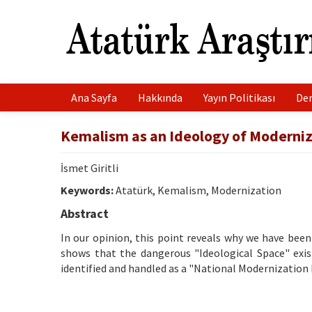
Ana Sayfa
Hakkında
Yayın Politikası
Der
Kemalism as an Ideology of Moderni
İsmet Giritli
Keywords:
Atatürk, Kemalism, Modernization
Abstract
In our opinion, this point reveals why we have bee
shows that the dangerous "Ideological Space" exist
identified and handled as a "National Modernization 