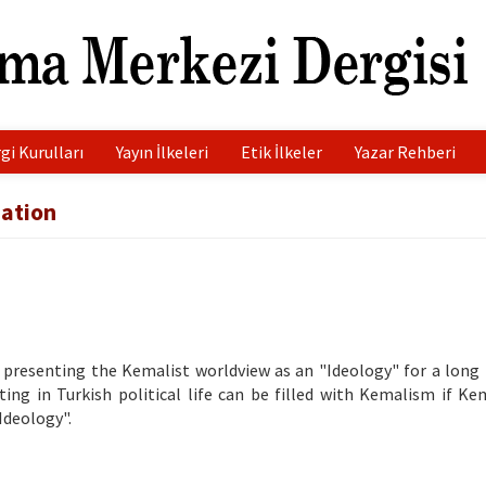
gi Kurulları
Yayın İlkeleri
Etik İlkeler
Yazar Rehberi
zation
n presenting the Kemalist worldview as an "Ideology" for a long
ing in Turkish political life can be filled with Kemalism if Ke
Ideology".