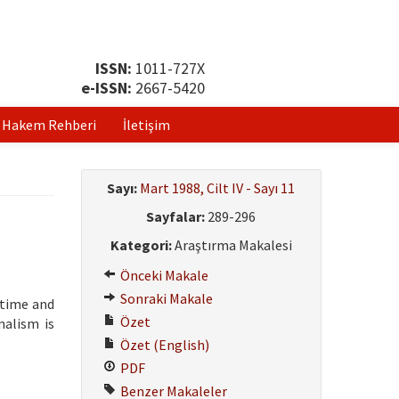
ISSN:
1011-727X
e-ISSN:
2667-5420
Hakem Rehberi
İletişim
Sayı:
Mart 1988, Cilt IV - Sayı 11
Sayfalar:
289-296
Kategori:
Araştırma Makalesi
Önceki Makale
Sonraki Makale
 time and
Özet
malism is
Özet (English)
PDF
Benzer Makaleler