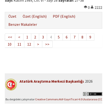
Sayı:
Kasım 1989, Cilt VI - Sayı 16
Sayfalar:
27-38
0
2222
Özet
Özet (English)
PDF (English)
Benzer Makaleler
<<
<
1
2
3
4
5
6
7
8
9
10
11
12
>
>>
Atatürk Araştırma Merkezi Başkanlığı
. 2026
Bu dergideki çalışmalar
Creative Commons Atıf-GayriTicari 4.0 Uluslararası (CC
BY-NC 4.0)
ile lisanslanmıştır.