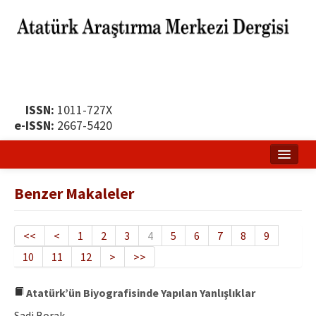
ISSN:
1011-727X
e-ISSN:
2667-5420
Ana Sayfa
Benzer Makaleler
Hakkında
Yayın Politikası
<<
<
1
2
3
4
5
6
7
8
9
10
11
12
>
>>
Dergi Kurulları
Yayın İlkeleri
Atatürk’ün Biyografisinde Yapılan Yanlışlıklar
Sadi Borak