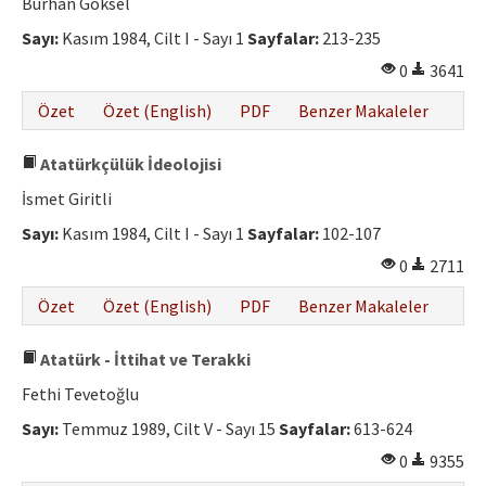
Burhan Göksel
Sayı:
Kasım 1984, Cilt I - Sayı 1
Sayfalar:
213-235
0
3641
Özet
Özet (English)
PDF
Benzer Makaleler
Atatürkçülük İdeolojisi
İsmet Giritli
Sayı:
Kasım 1984, Cilt I - Sayı 1
Sayfalar:
102-107
0
2711
Özet
Özet (English)
PDF
Benzer Makaleler
Atatürk - İttihat ve Terakki
Fethi Tevetoğlu
Sayı:
Temmuz 1989, Cilt V - Sayı 15
Sayfalar:
613-624
0
9355