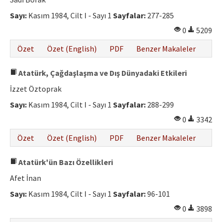
Etik İlkeler
Sayı:
Kasım 1984, Cilt I - Sayı 1
Sayfalar:
277-285
Yazar Rehberi
0
5209
Hakem Rehberi
Özet
Özet (English)
PDF
Benzer Makaleler
İletişim
Atatürk, Çağdaşlaşma ve Dış Dünyadaki Etkileri
İzzet Öztoprak
Sayı:
Kasım 1984, Cilt I - Sayı 1
Sayfalar:
288-299
0
3342
Özet
Özet (English)
PDF
Benzer Makaleler
Atatürk'ün Bazı Özellikleri
Afet İnan
Sayı:
Kasım 1984, Cilt I - Sayı 1
Sayfalar:
96-101
0
3898