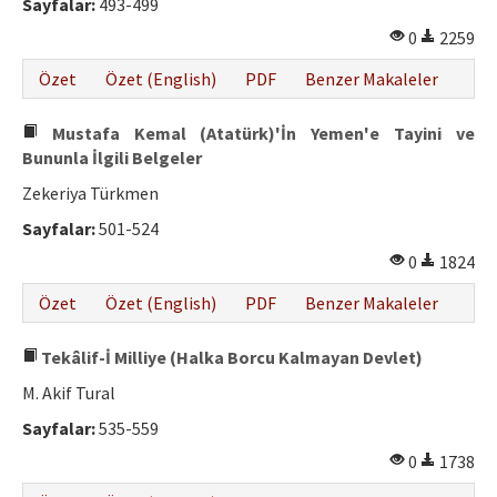
Sayfalar:
493-499
0
2259
Özet
Özet (English)
PDF
Benzer Makaleler
Mustafa Kemal (Atatürk)'İn Yemen'e Tayini ve
Bununla İlgili Belgeler
Zekeriya Türkmen
Sayfalar:
501-524
0
1824
Özet
Özet (English)
PDF
Benzer Makaleler
Tekâlif-İ Milliye (Halka Borcu Kalmayan Devlet)
M. Akif Tural
Sayfalar:
535-559
0
1738