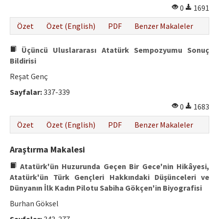
0
1691
Özet
Özet (English)
PDF
Benzer Makaleler
Üçüncü Uluslararası Atatürk Sempozyumu Sonuç
Bildirisi
Reşat Genç
Sayfalar:
337-339
0
1683
Özet
Özet (English)
PDF
Benzer Makaleler
Araştırma Makalesi
Atatürk'ün Huzurunda Geçen Bir Gece'nin Hikâyesi,
Atatürk'ün Türk Gençleri Hakkındaki Düşünceleri ve
Dünyanın İlk Kadın Pilotu Sabiha Gökçen'in Biyografisi
Burhan Göksel