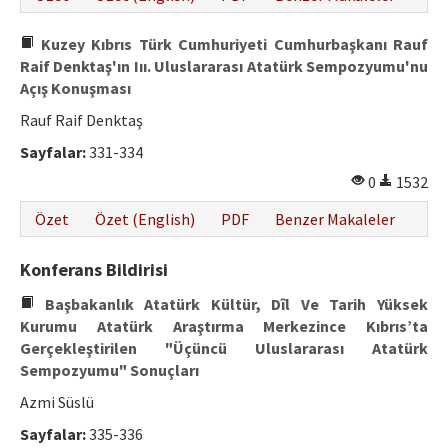
Kuzey Kıbrıs Türk Cumhuriyeti Cumhurbaşkanı Rauf
Raif Denktaş'ın Iıı. Uluslararası Atatürk Sempozyumu'nu
Açış Konuşması
Rauf Raif Denktaş
Sayfalar:
331-334
0
1532
Özet
Özet (English)
PDF
Benzer Makaleler
Konferans Bildirisi
Başbakanlık Atatürk Kültür, Dîl Ve Tarih Yüksek
Kurumu Atatürk Araştırma Merkezince Kıbrıs’ta
Gerçekleştirilen "Üçüncü Uluslararası Atatürk
Sempozyumu" Sonuçları
Azmi Süslü
Sayfalar:
335-336