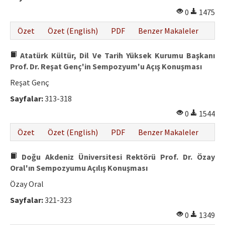
Etik İlkeler
0
1475
Yazar Rehberi
Özet
Özet (English)
PDF
Benzer Makaleler
Hakem Rehberi
Atatürk Kültür, Dil Ve Tarih Yüksek Kurumu Başkanı
İletişim
Prof. Dr. Reşat Genç'in Sempozyum'u Açış Konuşması
Reşat Genç
Sayfalar:
313-318
0
1544
Özet
Özet (English)
PDF
Benzer Makaleler
Doğu Akdeniz Üniversitesi Rektörü Prof. Dr. Özay
Oral'ın Sempozyumu Açılış Konuşması
Özay Oral
Sayfalar:
321-323
0
1349