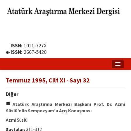
ISSN:
1011-727X
e-ISSN:
2667-5420
Ana Sayfa
Temmuz 1995, Cilt XI - Sayı 32
Hakkında
Diğer
Yayın Politikası
Atatürk Araştırma Merkezi Başkanı Prof. Dr. Azmi
Dergi Kurulları
Süslü'nün Sempozyum’u Açış Konuşması
Azmi Süslü
Yayın İlkeleri
Sayfalar:
311-312