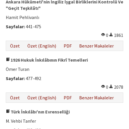
Ankara Hükümeti'nin İngiliz İşgal Birliklerini Kontrolü Ve
"Geçit Teşkilâtı"
Hamit Pehlivanlı
Sayfalar:
441-475
0
1861
Özet
Özet (English)
PDF
Benzer Makaleler
1926 Hukuk İnkılâbının Fikrî Temelleri
Ömer Turan
Sayfalar:
477-492
0
2078
Özet
Özet (English)
PDF
Benzer Makaleler
Türk İnkılâbı'nın Evrenselliği
M. Vehbi Tanfer