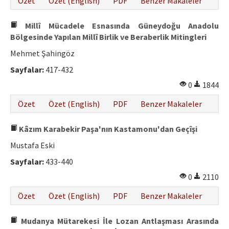
Özet
Özet (English)
PDF
Benzer Makaleler
Millî Mücadele Esnasında Güneydoğu Anadolu
Bölgesinde Yapılan Millî Birlik ve Beraberlik Mitingleri
Mehmet Şahingöz
Sayfalar:
417-432
0
1844
Özet
Özet (English)
PDF
Benzer Makaleler
Kâzım Karabekir Paşa'nın Kastamonu'dan Geçîşi
Mustafa Eski
Sayfalar:
433-440
0
2110
Özet
Özet (English)
PDF
Benzer Makaleler
Mudanya Mütarekesi İle Lozan Antlaşması Arasında