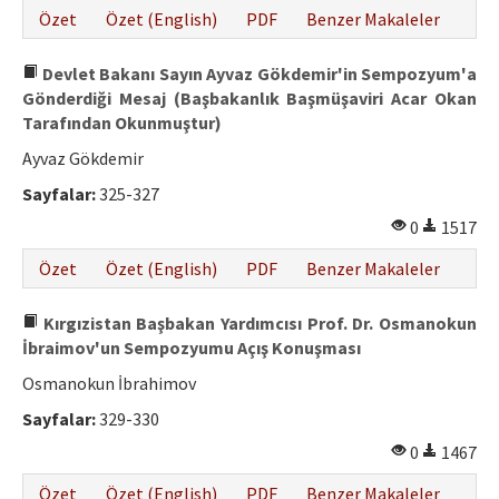
Özet
Özet (English)
PDF
Benzer Makaleler
Devlet Bakanı Sayın Ayvaz Gökdemir'in Sempozyum'a
Gönderdiği Mesaj (Başbakanlık Başmüşaviri Acar Okan
Tarafından Okunmuştur)
Ayvaz Gökdemir
Sayfalar:
325-327
0
1517
Özet
Özet (English)
PDF
Benzer Makaleler
Kırgızistan Başbakan Yardımcısı Prof. Dr. Osmanokun
İbraimov'un Sempozyumu Açış Konuşması
Osmanokun İbrahimov
Sayfalar:
329-330
0
1467
Özet
Özet (English)
PDF
Benzer Makaleler