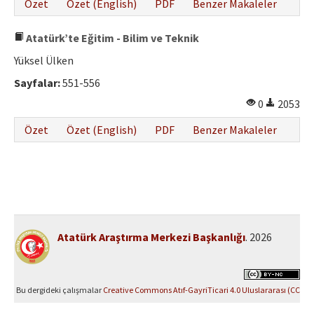
Özet
Özet (English)
PDF
Benzer Makaleler
Atatürk’te Eğitim - Bilim ve Teknik
Yüksel Ülken
Sayfalar:
551-556
0
2053
Özet
Özet (English)
PDF
Benzer Makaleler
Atatürk Araştırma Merkezi Başkanlığı
. 2026
Bu dergideki çalışmalar
Creative Commons Atıf-GayriTicari 4.0 Uluslararası (CC
BY-NC 4.0)
ile lisanslanmıştır.