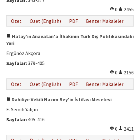
Sayfalar:
343-377
0
2455
Özet
Özet (English)
PDF
Benzer Makaleler
Hatay'ın Anavatan'a İlhakının Türk Dış Politikasındaki
Yeri
Ergünöz Akçora
Sayfalar:
379-405
0
2156
Özet
Özet (English)
PDF
Benzer Makaleler
Dahiliye Vekili Nazım Bey'in İstifası Meselesi
E. Semih Yalçın
Sayfalar:
405-416
0
2411