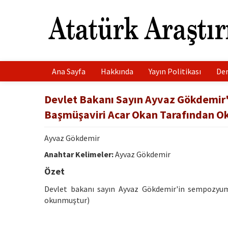
Ana Sayfa
Hakkında
Yayın Politikası
Der
Devlet Bakanı Sayın Ayvaz Gökdemir
Başmüşaviri Acar Okan Tarafından O
Ayvaz Gökdemir
Anahtar Kelimeler:
Ayvaz Gökdemir
Özet
Devlet bakanı sayın Ayvaz Gökdemir'in sempozyum'
okunmuştur)