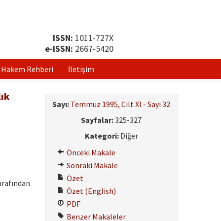
ISSN:
1011-727X
e-ISSN:
2667-5420
Hakem Rehberi
İletişim
ık
Sayı:
Temmuz 1995, Cilt XI - Sayı 32
Sayfalar:
325-327
Kategori:
Diğer
Önceki Makale
Sonraki Makale
Özet
arafından
Özet (English)
PDF
Benzer Makaleler