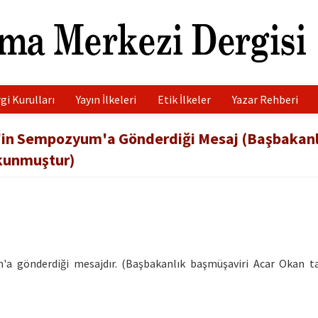
gi Kurulları
Yayın İlkeleri
Etik İlkeler
Yazar Rehberi
'in Sempozyum'a Gönderdiği Mesaj (Başbakanl
kunmuştur)
a gönderdiği mesajdır. (Başbakanlık başmüşaviri Acar Okan t