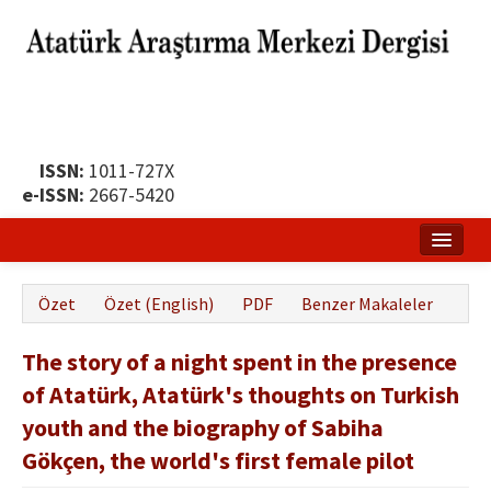
ISSN:
1011-727X
e-ISSN:
2667-5420
Ana Sayfa
Özet
Özet (English)
PDF
Benzer Makaleler
Hakkında
The story of a night spent in the presence
Yayın Politikası
of Atatürk, Atatürk's thoughts on Turkish
Dergi Kurulları
youth and the biography of Sabiha
Yayın İlkeleri
Gökçen, the world's first female pilot