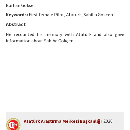
Etik İlkeler
Burhan Göksel
Yazar Rehberi
Keywords:
First female Pilot, Atatürk, Sabiha Gökçen
Abstract
Hakem Rehberi
He recounted his memory with Atatürk and also gave
İletişim
information about Sabiha Gökçen.
Atatürk Araştırma Merkezi Başkanlığı
. 2026