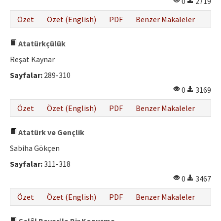
0
2719
Etik İlkeler
Özet
Özet (English)
PDF
Benzer Makaleler
Yazar Rehberi
Hakem Rehberi
Atatürkçülük
Reşat Kaynar
İletişim
Sayfalar:
289-310
0
3169
Özet
Özet (English)
PDF
Benzer Makaleler
Atatürk ve Gençlik
Sabiha Gökçen
Sayfalar:
311-318
0
3467
Özet
Özet (English)
PDF
Benzer Makaleler