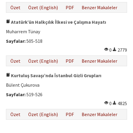
Özet
Özet (English)
PDF
Benzer Makaleler
Atatürk’ün Halkçılık İlkesi ve Çalışma Hayatı
Muharrem Tünay
Sayfalar:
505-518
0
2779
Özet
Özet (English)
PDF
Benzer Makaleler
Kurtuluş Savaşı’nda İstanbul Gizli Grupları
Bülent Çukurova
Sayfalar:
519-526
0
4825
Özet
Özet (English)
PDF
Benzer Makaleler