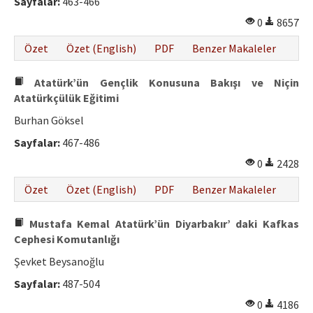
Sayfalar:
463-466
0
8657
Özet
Özet (English)
PDF
Benzer Makaleler
Atatürk’ün Gençlik Konusuna Bakışı ve Niçin
Atatürkçülük Eğitimi
Burhan Göksel
Sayfalar:
467-486
0
2428
Özet
Özet (English)
PDF
Benzer Makaleler
Mustafa Kemal Atatürk’ün Diyarbakır’ daki Kafkas
Cephesi Komutanlığı
Şevket Beysanoğlu
Sayfalar:
487-504
0
4186