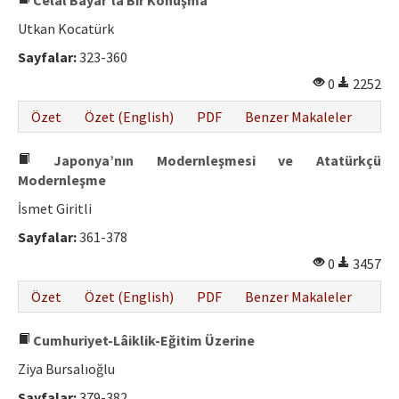
Celâl Bayar’la Bir Konuşma
Utkan Kocatürk
Sayfalar:
323-360
0
2252
Özet
Özet (English)
PDF
Benzer Makaleler
Japonya’nın Modernleşmesi ve Atatürkçü
Modernleşme
İsmet Giritli
Sayfalar:
361-378
0
3457
Özet
Özet (English)
PDF
Benzer Makaleler
Cumhuriyet-Lâiklik-Eğitim Üzerine
Ziya Bursalıoğlu
Sayfalar:
379-382