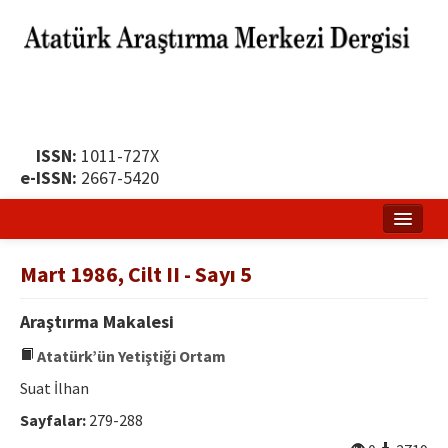
ISSN:
1011-727X
e-ISSN:
2667-5420
Ana Sayfa
Mart 1986, Cilt II - Sayı 5
Hakkında
Araştırma Makalesi
Yayın Politikası
Atatürk’ün Yetiştiği Ortam
Dergi Kurulları
Suat İlhan
Yayın İlkeleri
Sayfalar:
279-288