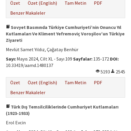
Özet
Özet (English)
Tam Metin
PDF
Benzer Makaleler
Sovyet Basınında Türkiye Cumhuriyeti’nin Onuncu Yıl
Kutlamaları Ve Kliment Yefremoviç Voroşilov’un Türkiye
Ziyareti
Mevlüt Samet Yıldız, Çağatay Benhür
Sayı:
Mayıs 2024, Cilt XL - Sayı 109
Sayfalar:
135-172
DOI:
10.33419/aamd.1480137
5193
2545
Özet
Özet (English)
Tam Metin
PDF
Benzer Makaleler
Türk Dış Temsilciliklerinde Cumhuriyet Kutlamaları
(1923-1933)
Erol Evcin