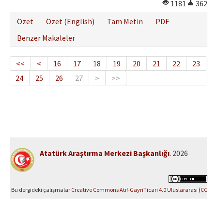
1181
362
Özet
Özet (English)
Tam Metin
PDF
Benzer Makaleler
<<
<
16
17
18
19
20
21
22
23
24
25
26
27
>
>>
Atatürk Araştırma Merkezi Başkanlığı
. 2026
Bu dergideki çalışmalar
Creative Commons Atıf-GayriTicari 4.0 Uluslararası (CC
BY-NC 4.0)
ile lisanslanmıştır.