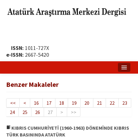
ISSN:
1011-727X
e-ISSN:
2667-5420
Ana Sayfa
Benzer Makaleler
Hakkında
Yayın Politikası
<<
<
16
17
18
19
20
21
22
23
24
25
26
27
>
>>
Dergi Kurulları
Yayın İlkeleri
KIBRIS CUMHURİYETİ (1960-1963) DÖNEMİNDE KIBRIS
TÜRK BASININDA ATATÜRK