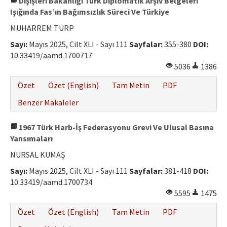
Dışişleri Bakanlığı Türk Diplomatik Arşiv Belgeleri
Işığında Fas’ın Bağımsızlık Süreci Ve Türkiye
MUHARREM TURP
Sayı:
Mayıs 2025, Cilt XLI - Sayı 111
Sayfalar:
355-380
DOI:
10.33419/aamd.1700717
5036
1386
Özet
Özet (English)
Tam Metin
PDF
Benzer Makaleler
1967 Türk Harb-İş Federasyonu Grevi Ve Ulusal Basına
Yansımaları
NURSAL KUMAŞ
Sayı:
Mayıs 2025, Cilt XLI - Sayı 111
Sayfalar:
381-418
DOI:
10.33419/aamd.1700734
5595
1475
Özet
Özet (English)
Tam Metin
PDF