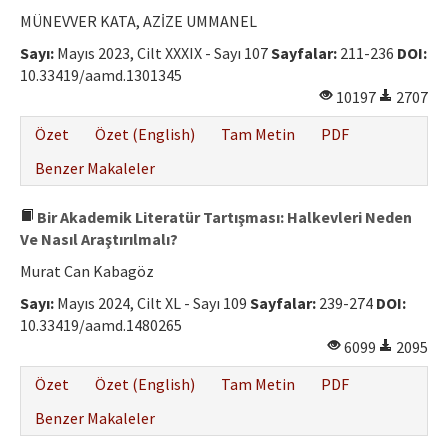
Etik İlkeler
MÜNEVVER KATA, AZİZE UMMANEL
Yazar Rehberi
Sayı:
Mayıs 2023, Cilt XXXIX - Sayı 107
Sayfalar:
211-236
DOI:
10.33419/aamd.1301345
Hakem Rehberi
10197
2707
İletişim
Özet
Özet (English)
Tam Metin
PDF
Benzer Makaleler
Bir Akademik Literatür Tartışması: Halkevleri Neden
Ve Nasıl Araştırılmalı?
Murat Can Kabagöz
Sayı:
Mayıs 2024, Cilt XL - Sayı 109
Sayfalar:
239-274
DOI:
10.33419/aamd.1480265
6099
2095
Özet
Özet (English)
Tam Metin
PDF
Benzer Makaleler