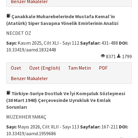
Benzer Makaleler
Çanakkale Muharebelerinde Mustafa Kemal’in
(Atatürk) Siper Savaşına Yönelik Emirlerinin Analizi
NECDET ÖZ
Sayı:
Kasım 2025, Cilt XLI - Sayı 112
Sayfalar:
431-488
DOI:
10.33419/aamd.1832448
8371
1799
Özet
Özet (English)
Tam Metin
PDF
Benzer Makaleler
Türkiye-Suriye Dostluk Ve İyi Komşuluk Sözleşmesi
(30 Mart 1940) Çerçevesinde Uyrukluk Ve Emlak
Sorunları
MÜZEHHER YAMAÇ
Sayı:
Mayıs 2026, Cilt XLII - Sayı 113
Sayfalar:
167-211
DOI:
10.33419/aamd.1959686