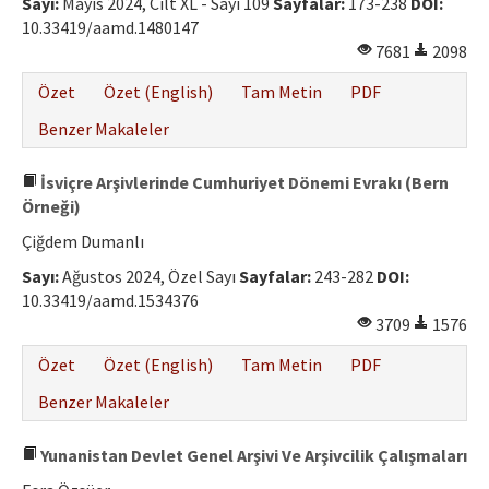
Sayı:
Mayıs 2024, Cilt XL - Sayı 109
Sayfalar:
173-238
DOI:
10.33419/aamd.1480147
7681
2098
Özet
Özet (English)
Tam Metin
PDF
Benzer Makaleler
İsviçre Arşivlerinde Cumhuriyet Dönemi Evrakı (Bern
Örneği)
Çiğdem Dumanlı
Sayı:
Ağustos 2024, Özel Sayı
Sayfalar:
243-282
DOI:
10.33419/aamd.1534376
3709
1576
Özet
Özet (English)
Tam Metin
PDF
Benzer Makaleler
Yunanistan Devlet Genel Arşivi Ve Arşivcilik Çalışmaları