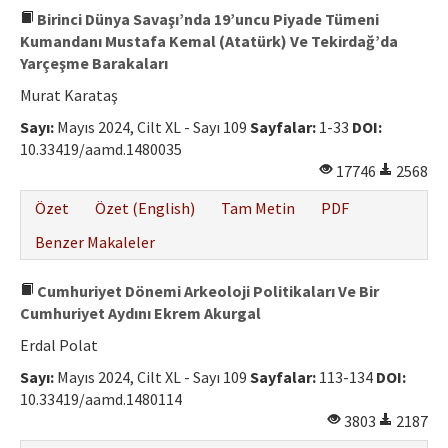
Birinci Dünya Savaşı’nda 19’uncu Piyade Tümeni
Kumandanı Mustafa Kemal (Atatürk) Ve Tekirdağ’da
Yarçeşme Barakaları
Murat Karataş
Sayı:
Mayıs 2024, Cilt XL - Sayı 109
Sayfalar:
1-33
DOI:
10.33419/aamd.1480035
17746
2568
Özet
Özet (English)
Tam Metin
PDF
Benzer Makaleler
Cumhuriyet Dönemi Arkeoloji Politikaları Ve Bir
Cumhuriyet Aydını Ekrem Akurgal
Erdal Polat
Sayı:
Mayıs 2024, Cilt XL - Sayı 109
Sayfalar:
113-134
DOI:
10.33419/aamd.1480114
3803
2187