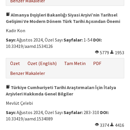
Benzer Makaleler
Almanya Dışişleri Bakanlığı Siyasi Arşivi’nin Tarihsel
Gelişimi Ve Modern Dönem Türk Tarihi Açısından Önemi
Kadir Kon
Sayı:
Ağustos 2024, Özel Sayı
Sayfalar:
1-54
DOI:
10.33419/aamd.1534126
5779
1953
Özet
Özet (English)
Tam Metin
PDF
Benzer Makaleler
Türkiye Cumhuriyeti Tarihi Araştırmaları İçin İtalya
Arşivleri Hakkında Genel Bilgiler
Mevlüt Çelebi
Sayı:
Ağustos 2024, Özel Sayı
Sayfalar:
283-310
DOI:
10.33419/aamd.1534089
3374
4416