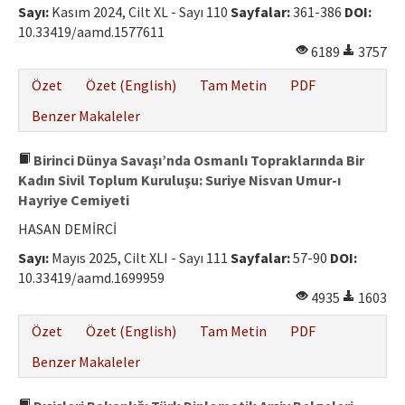
Sayı:
Kasım 2024, Cilt XL - Sayı 110
Sayfalar:
361-386
DOI:
10.33419/aamd.1577611
6189
3757
Özet
Özet (English)
Tam Metin
PDF
Benzer Makaleler
Birinci Dünya Savaşı’nda Osmanlı Topraklarında Bir
Kadın Sivil Toplum Kuruluşu: Suriye Nisvan Umur-ı
Hayriye Cemiyeti
HASAN DEMİRCİ
Sayı:
Mayıs 2025, Cilt XLI - Sayı 111
Sayfalar:
57-90
DOI:
10.33419/aamd.1699959
4935
1603
Özet
Özet (English)
Tam Metin
PDF
Benzer Makaleler