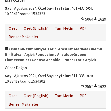
Esra Özsüer
Sayı:
Ağustos 2024, Özel Sayı
Sayfalar:
401-438
DOI:
10.33419/aamd.1534323
5064
1629
Özet
Özet (English)
Tam Metin
PDF
Benzer Makaleler
Osmanlı-Cumhuriyet Tarihi Araştırmalarında Önemli
Bir İtalyan Arşivi: Fondazione Ansaldo/Gruppo
Finmeccanica (Cenova Ansaldo Firması Tarih Arşivi)
Güner Doğan
Sayı:
Ağustos 2024, Özel Sayı
Sayfalar:
311-338
DOI:
10.33419/aamd.1534302
2557
1622
Özet
Özet (English)
Tam Metin
PDF
Benzer Makaleler