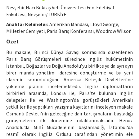
Etik İlkeler
Nevşehir Hacı Bektaş Veli Üniversitesi Fen-Edebiyat
Yazar Rehberi
Fakültesi, Nevşehir/TÜRKİYE
Anahtar Kelimeler:
Amerikan Mandası, Lloyd George,
Hakem Rehberi
Milletler Cemiyeti, Paris Barış Konferansı, Woodrow Wilson.
İletişim
Özet
Bu makale, Birinci Dünya Savaşı sonrasında düzenlenen
Paris Barış Görüşmeleri sürecinde İngiliz hükûmetinin
İstanbul, Boğazlar ve Doğu Anadolu’yu birlikte ya da ayrı ayrı
birer manda yönetimi idaresine dönüştürme ve bu yeni
idarenin sorumluluğunu Amerika Birleşik Devletleri’ne
yükleme planını incelemektedir. İngiliz diplomatların
birbirleri arasında, Londra ile, Paris’te bulunan İngiliz
delegeler ile ve Washington’da görüştükleri Amerikalı
yetkililer ile yaptıkları yazışma kayıtlarını inceleyen makale
Osmanlı Devleti’nin geleceğine dair tartışmaların başladığı
görüşmelerin ilk dönemine odaklanmaktadır. Henüz
Anadolu’da Millî Mücadele’nin başlamadığı, İstanbul’da
resmî olarak İngiliz Ordusu tarafından yönetimin ele