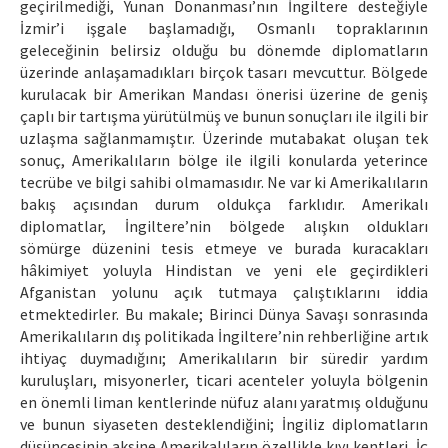
geçirilmediği, Yunan Donanması’nın İngiltere desteğiyle
İzmir’i işgale başlamadığı, Osmanlı topraklarının
geleceğinin belirsiz olduğu bu dönemde diplomatların
üzerinde anlaşamadıkları birçok tasarı mevcuttur. Bölgede
kurulacak bir Amerikan Mandası önerisi üzerine de geniş
çaplı bir tartışma yürütülmüş ve bunun sonuçları ile ilgili bir
uzlaşma sağlanmamıştır. Üzerinde mutabakat oluşan tek
sonuç, Amerikalıların bölge ile ilgili konularda yeterince
tecrübe ve bilgi sahibi olmamasıdır. Ne var ki Amerikalıların
bakış açısından durum oldukça farklıdır. Amerikalı
diplomatlar, İngiltere’nin bölgede alışkın oldukları
sömürge düzenini tesis etmeye ve burada kuracakları
hâkimiyet yoluyla Hindistan ve yeni ele geçirdikleri
Afganistan yolunu açık tutmaya çalıştıklarını iddia
etmektedirler. Bu makale; Birinci Dünya Savaşı sonrasında
Amerikalıların dış politikada İngiltere’nin rehberliğine artık
ihtiyaç duymadığını; Amerikalıların bir süredir yardım
kuruluşları, misyonerler, ticari acenteler yoluyla bölgenin
en önemli liman kentlerinde nüfuz alanı yaratmış olduğunu
ve bunun siyaseten desteklendiğini; İngiliz diplomatların
düşüncesinin aksine Amerikalıların özellikle kıyı kentleri, İç