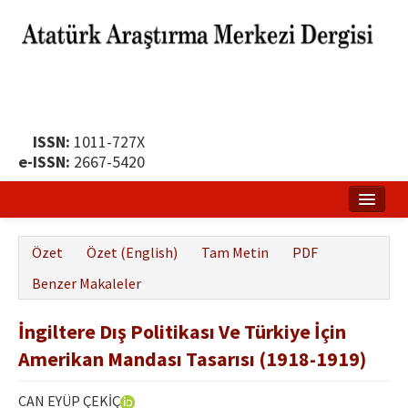
ISSN:
1011-727X
e-ISSN:
2667-5420
Ana Sayfa
Özet
Özet (English)
Tam Metin
PDF
Hakkında
Benzer Makaleler
Yayın Politikası
İngiltere Dış Politikası Ve Türkiye İçin
Dergi Kurulları
Amerikan Mandası Tasarısı (1918-1919)
Yayın İlkeleri
CAN EYÜP ÇEKİÇ