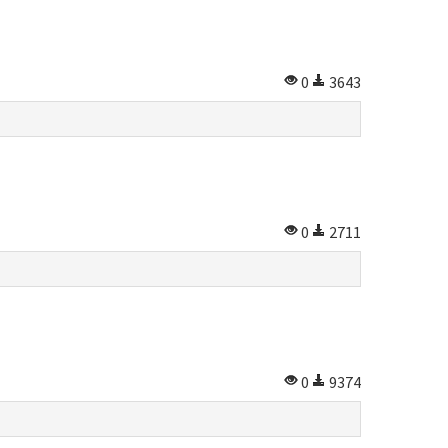
0
3643
0
2711
0
9374