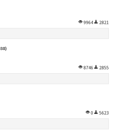
9964
2821
938)
8746
2855
0
5623