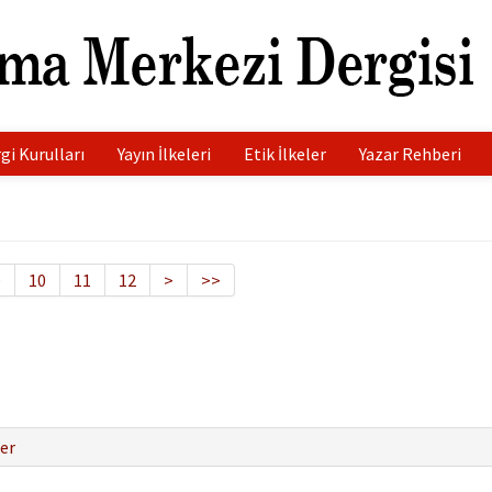
gi Kurulları
Yayın İlkeleri
Etik İlkeler
Yazar Rehberi
9
10
11
12
>
>>
er