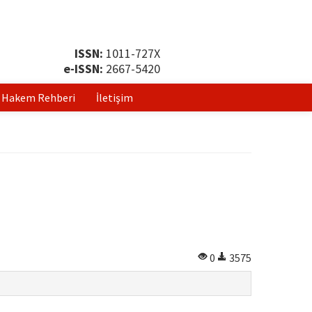
ISSN:
1011-727X
e-ISSN:
2667-5420
Hakem Rehberi
İletişim
0
3575