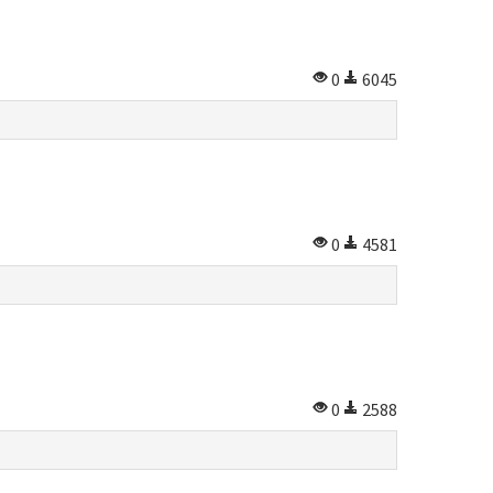
0
6045
0
4581
0
2588