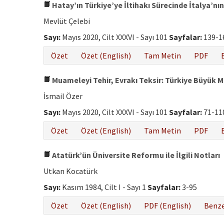
Hatay’ın Türkiye’ye İltihakı Sürecinde İtalya’nın
Mevlüt Çelebi
Sayı:
Mayıs 2020, Cilt XXXVI - Sayı 101
Sayfalar:
139-1
Özet
Özet (English)
Tam Metin
PDF
Muameleyi Tehir, Evrakı Teksir: Türkiye Büyük Mi
İsmail Özer
Sayı:
Mayıs 2020, Cilt XXXVI - Sayı 101
Sayfalar:
71-11
Özet
Özet (English)
Tam Metin
PDF
Atatürk’ün Üniversite Reformu ile İlgili Notları
Utkan Kocatürk
Sayı:
Kasım 1984, Cilt I - Sayı 1
Sayfalar:
3-95
Özet
Özet (English)
PDF (English)
Benze