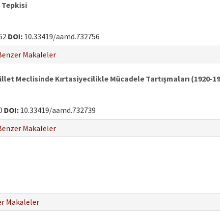
 Tepkisi
62
DOI:
10.33419/aamd.732756
Benzer Makaleler
llet Meclisinde Kırtasiyecilikle Mücadele Tartışmaları (1920-1
0
DOI:
10.33419/aamd.732739
Benzer Makaleler
r Makaleler