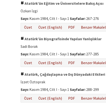
Atatürk’ün Eğitim ve Üniversitelere Bakış Açısı
Özkan İzgi
Sayı:
Kasım 1984, Cilt I - Sayı 1
Sayfalar:
267-276
Özet
Özet (English)
PDF
Benzer Makalel
Atatürk’ün Biyografisinde Yapılan Yanlışlıklar
Sadi Borak
Sayı:
Kasım 1984, Cilt I - Sayı 1
Sayfalar:
277-285
Özet
Özet (English)
PDF
Benzer Makalel
Atatürk, Çağdaşlaşma ve Dış Dünyadaki Etkileri
İzzet Öztoprak
Sayı:
Kasım 1984, Cilt I - Sayı 1
Sayfalar:
288-299
Özet
Özet (English)
PDF
Benzer Makalel