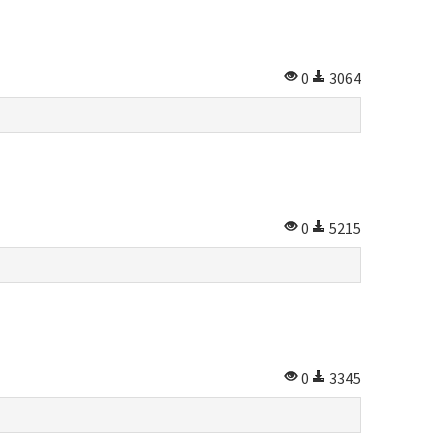
0
3064
0
5215
0
3345