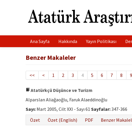
Ana Sayfa
Hakkında
Yayın Politikası
Der
Benzer Makaleler
<<
<
1
2
3
4
5
6
7
8
Atatürkçü Düşünce ve Turizm
Alparslan Aliağaoğlu, Faruk Alaeddinoğlu
Sayı:
Mart 2005, Cilt XXI - Sayı 61
Sayfalar:
347-366
Özet
Özet (English)
PDF
Benzer Makalel