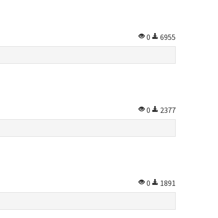
0
6955
0
2377
0
1891