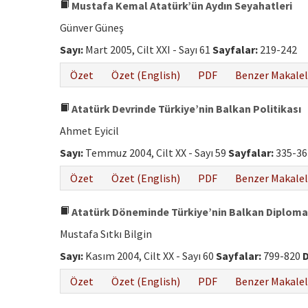
Mustafa Kemal Atatürk’ün Aydın Seyahatleri
Günver Güneş
Sayı:
Mart 2005, Cilt XXI - Sayı 61
Sayfalar:
219-242
Özet
Özet (English)
PDF
Benzer Makalel
Atatürk Devrinde Türkiye’nin Balkan Politikası
Ahmet Eyicil
Sayı:
Temmuz 2004, Cilt XX - Sayı 59
Sayfalar:
335-3
Özet
Özet (English)
PDF
Benzer Makalel
Atatürk Döneminde Türkiye’nin Balkan Diplomas
Mustafa Sıtkı Bilgin
Sayı:
Kasım 2004, Cilt XX - Sayı 60
Sayfalar:
799-820
D
Özet
Özet (English)
PDF
Benzer Makalel