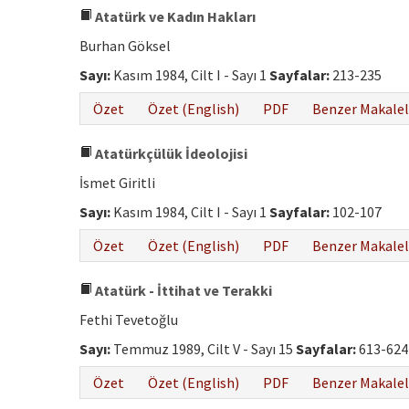
Atatürk ve Kadın Hakları
Burhan Göksel
Sayı:
Kasım 1984, Cilt I - Sayı 1
Sayfalar:
213-235
Özet
Özet (English)
PDF
Benzer Makalel
Atatürkçülük İdeolojisi
İsmet Giritli
Sayı:
Kasım 1984, Cilt I - Sayı 1
Sayfalar:
102-107
Özet
Özet (English)
PDF
Benzer Makalel
Atatürk - İttihat ve Terakki
Fethi Tevetoğlu
Sayı:
Temmuz 1989, Cilt V - Sayı 15
Sayfalar:
613-624
Özet
Özet (English)
PDF
Benzer Makalel