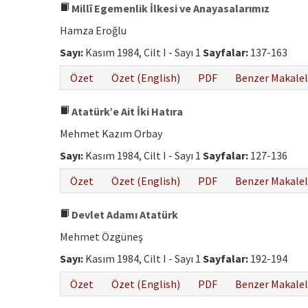
Millî Egemenlik İlkesi ve Anayasalarımız
Hamza Eroğlu
Sayı:
Kasım 1984, Cilt I - Sayı 1
Sayfalar:
137-163
Özet
Özet (English)
PDF
Benzer Makalel
Atatürk’e Ait İki Hatıra
Mehmet Kazım Orbay
Sayı:
Kasım 1984, Cilt I - Sayı 1
Sayfalar:
127-136
Özet
Özet (English)
PDF
Benzer Makalel
Devlet Adamı Atatürk
Mehmet Özgüneş
Sayı:
Kasım 1984, Cilt I - Sayı 1
Sayfalar:
192-194
Özet
Özet (English)
PDF
Benzer Makalel