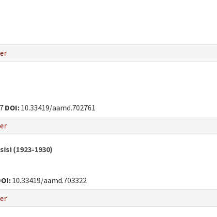
er
67
DOI:
10.33419/aamd.702761
er
isi (1923-1930)
OI:
10.33419/aamd.703322
er