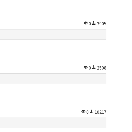
0
3905
0
2508
0
10217