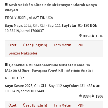
Sevk Ve İskân Sürecinde Bir İstasyon Olarak Konya
Vilayeti
EROL YÜKSEL, ALAATTİN UCA
Sayı:
Mayıs 2025, Cilt XLI - Sayı 111
Sayfalar:
91-130
DOI:
10.33419/aamd.1700037
8059
1516
Özet
Özet (English)
Tam Metin
PDF
Benzer Makaleler
Çanakkale Muharebelerinde Mustafa Kemal’in
(Atatürk) Siper Savaşına Yönelik Emirlerinin Analizi
NECDET ÖZ
Sayı:
Kasım 2025, Cilt XLI - Sayı 112
Sayfalar:
431-488
DOI:
10.33419/aamd.1832448
8384
1806
Özet
Özet (English)
Tam Metin
PDF