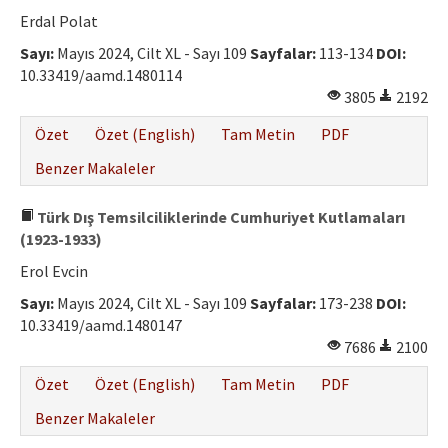
Etik İlkeler
Erdal Polat
Yazar Rehberi
Sayı:
Mayıs 2024, Cilt XL - Sayı 109
Sayfalar:
113-134
DOI:
10.33419/aamd.1480114
Hakem Rehberi
3805
2192
İletişim
Özet
Özet (English)
Tam Metin
PDF
Benzer Makaleler
Türk Dış Temsilciliklerinde Cumhuriyet Kutlamaları
(1923-1933)
Erol Evcin
Sayı:
Mayıs 2024, Cilt XL - Sayı 109
Sayfalar:
173-238
DOI:
10.33419/aamd.1480147
7686
2100
Özet
Özet (English)
Tam Metin
PDF
Benzer Makaleler