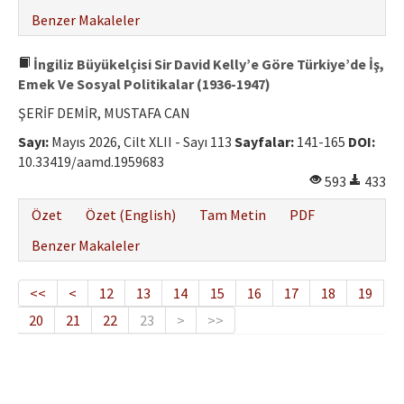
Benzer Makaleler
İngiliz Büyükelçisi Sir David Kelly’e Göre Türkiye’de İş,
Emek Ve Sosyal Politikalar (1936-1947)
ŞERİF DEMİR, MUSTAFA CAN
Sayı:
Mayıs 2026, Cilt XLII - Sayı 113
Sayfalar:
141-165
DOI:
10.33419/aamd.1959683
593
433
Özet
Özet (English)
Tam Metin
PDF
Benzer Makaleler
<<
<
12
13
14
15
16
17
18
19
20
21
22
23
>
>>