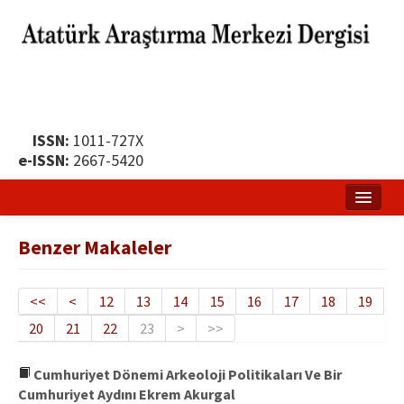
ISSN:
1011-727X
e-ISSN:
2667-5420
Ana Sayfa
Benzer Makaleler
Hakkında
Yayın Politikası
<<
<
12
13
14
15
16
17
18
19
20
21
22
23
>
>>
Dergi Kurulları
Yayın İlkeleri
Cumhuriyet Dönemi Arkeoloji Politikaları Ve Bir
Cumhuriyet Aydını Ekrem Akurgal