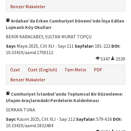
Benzer Makaleler
Ardahan’da Erken Cumhuriyet Dönemi’nde İnşa Edilen
Lojmanlı Köy Okulları
BEKİR KARACABEY, SULTAN MURAT TOPÇU
Sayı:
Mayıs 2025, Cilt XLI - Sayı 111
Sayfalar:
181-222
DOI:
10.33419/aamd.1700112
5347
1539
Özet
Özet (English)
Tam Metin
PDF
Benzer Makaleler
Cumhuriyet İstanbul’unda Toplumsal Bir Düzenleme:
Ulaşım Araçlarındaki Perdelerin Kaldırılması
SERKAN TUNA
Sayı:
Kasım 2025, Cilt XLI - Sayı 112
Sayfalar:
579-616
DOI:
10.33419/aamd.1832484