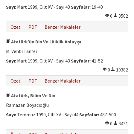
Etik İlkeler
Sayı:
Mart 1999, Cilt XV - Sayı 43
Sayfalar:
19-40
Yazar Rehberi
0
3502
Hakem Rehberi
Özet
PDF
Benzer Makaleler
İletişim
Atatürk’ün Din Ve Lâiklik Anlayışı
M. Vehbi Tanfer
Sayı:
Mart 1999, Cilt XV - Sayı 43
Sayfalar:
41-52
0
10382
Özet
PDF
Benzer Makaleler
Atatürk, Bilim Ve Din
Ramazan Boyacıoğlu
Sayı:
Temmuz 1999, Cilt XV - Sayı 44
Sayfalar:
487-500
0
3431