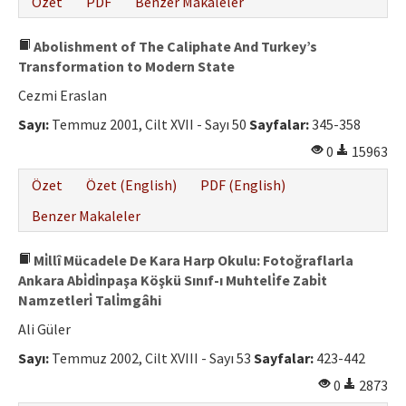
Özet
PDF
Benzer Makaleler
Abolishment of The Caliphate And Turkey’s
Transformation to Modern State
Cezmi Eraslan
Sayı:
Temmuz 2001, Cilt XVII - Sayı 50
Sayfalar:
345-358
0
15963
Özet
Özet (English)
PDF (English)
Benzer Makaleler
Mi̇llî Mücadele De Kara Harp Okulu: Fotoğraflarla
Ankara Abi̇di̇npaşa Köşkü Sınıf-ı Muhteli̇fe Zabi̇t
Namzetleri̇ Tali̇mgâhi
Ali Güler
Sayı:
Temmuz 2002, Cilt XVIII - Sayı 53
Sayfalar:
423-442
0
2873