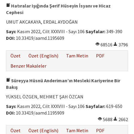
Hatıralar Işığında Şerif Hüseyin İsyanı ve Hicaz
Cephesi
UMUT AKCAKAYA, ERDAL AYDOĞAN
Sayı:
Kasım 2022, Cilt XXXVIII - Sayı 106
Sayfalar:
349-390
DOI:
10.33419/aamd.1195609
68516
3796
Özet
Özet (English)
Tam Metin
PDF
Benzer Makaleler
Süreyya Hüsnü Anderiman’ın Mesleki Kariyerine Bir
Bakış
YÜKSEL ÖZGEN, MEHMET ŞAH ÖZCAN
Sayı:
Kasım 2022, Cilt XXXVIII - Sayı 106
Sayfalar:
619-650
DOI:
10.33419/aamd.1195909
5688
2662
Özet
Özet (English)
Tam Metin
PDF