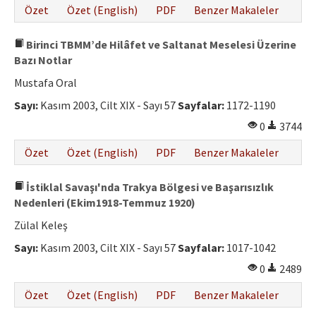
Özet
Özet (English)
PDF
Benzer Makaleler
Birinci TBMM’de Hilâfet ve Saltanat Meselesi Üzerine
Bazı Notlar
Mustafa Oral
Sayı:
Kasım 2003, Cilt XIX - Sayı 57
Sayfalar:
1172-1190
0
3744
Özet
Özet (English)
PDF
Benzer Makaleler
İstiklal Savaşı'nda Trakya Bölgesi ve Başarısızlık
Nedenleri (Ekim1918-Temmuz 1920)
Zülal Keleş
Sayı:
Kasım 2003, Cilt XIX - Sayı 57
Sayfalar:
1017-1042
0
2489
Özet
Özet (English)
PDF
Benzer Makaleler