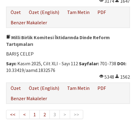
3174
1647
Özet
Özet (English)
Tam Metin
PDF
Benzer Makaleler
Milli Birlik Komitesi İktidarında Dinde Reform
Tartışmaları
BARIŞ CELEP
Sayı:
Kasım 2025, Cilt XLI - Sayı 112
Sayfalar:
701-738
DOI:
10.33419/aamd.1832576
5348
1562
Özet
Özet (English)
Tam Metin
PDF
Benzer Makaleler
<<
<
1
2
3
>
>>