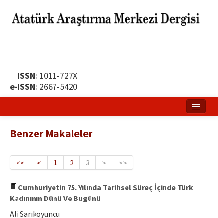
ISSN:
1011-727X
e-ISSN:
2667-5420
Ana Sayfa
Benzer Makaleler
Hakkında
Yayın Politikası
<<
<
1
2
3
>
>>
Dergi Kurulları
Cumhuriyetin 75. Yılında Tarihsel Süreç İçinde Türk
Kadınının Dünü Ve Bugünü
Yayın İlkeleri
Ali Sarıkoyuncu