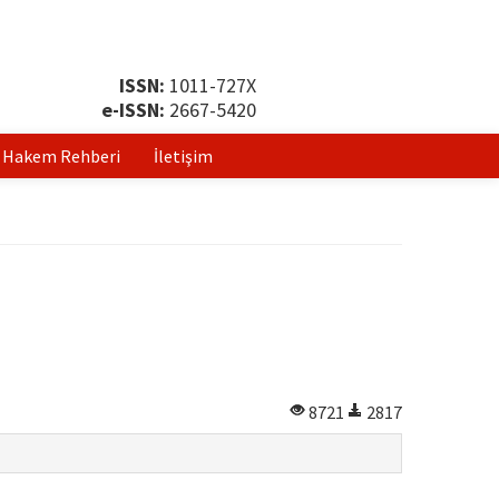
ISSN:
1011-727X
e-ISSN:
2667-5420
Hakem Rehberi
İletişim
8721
2817