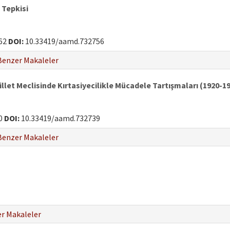
 Tepkisi
62
DOI:
10.33419/aamd.732756
Benzer Makaleler
llet Meclisinde Kırtasiyecilikle Mücadele Tartışmaları (1920-1
0
DOI:
10.33419/aamd.732739
Benzer Makaleler
r Makaleler