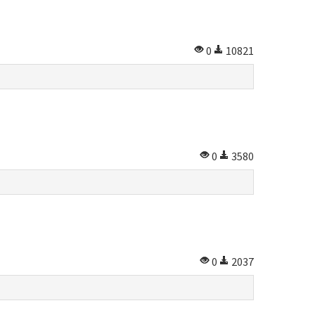
0
10821
0
3580
0
2037