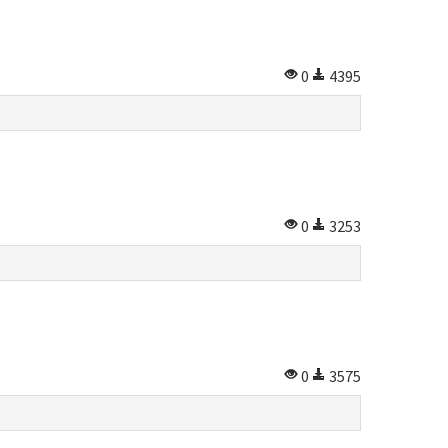
0
4395
0
3253
0
3575