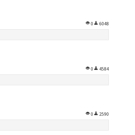
0
6048
0
4584
0
2590