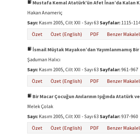
Mustafa Kemal Atatürk’ün Afet İnan’da Kalan Ki
Hakan Anameriç
Sayı:
Kasım 2005, Cilt XXI - Sayı 63
Sayfalar:
1115-11
Özet
Özet (English)
PDF
Benzer Makalel
İsmail Müştak Mayakon’dan Yayımlanmamış Bir An
Şaduman Halıcı
Sayı:
Kasım 2005, Cilt XXI - Sayı 63
Sayfalar:
961-967
Özet
Özet (English)
PDF
Benzer Makalel
Bir Macar Çocuğun Anılarının Işığında Atatürk ve 
Melek Çolak
Sayı:
Kasım 2005, Cilt XXI - Sayı 63
Sayfalar:
937-960
Özet
Özet (English)
PDF
Benzer Makalel