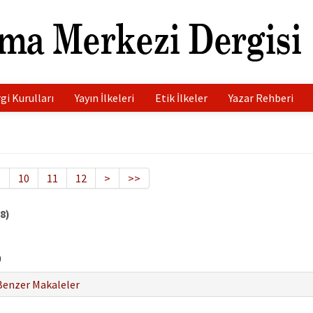
gi Kurulları
Yayın İlkeleri
Etik İlkeler
Yazar Rehberi
9
10
11
12
>
>>
8)
0
Benzer Makaleler