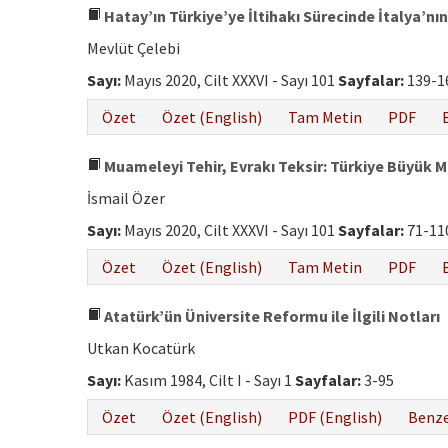
Hatay’ın Türkiye’ye İltihakı Sürecinde İtalya’nın
Mevlüt Çelebi
Sayı:
Mayıs 2020, Cilt XXXVI - Sayı 101
Sayfalar:
139-1
Özet
Özet (English)
Tam Metin
PDF
Muameleyi Tehir, Evrakı Teksir: Türkiye Büyük Mi
İsmail Özer
Sayı:
Mayıs 2020, Cilt XXXVI - Sayı 101
Sayfalar:
71-11
Özet
Özet (English)
Tam Metin
PDF
Atatürk’ün Üniversite Reformu ile İlgili Notları
Utkan Kocatürk
Sayı:
Kasım 1984, Cilt I - Sayı 1
Sayfalar:
3-95
Özet
Özet (English)
PDF (English)
Benze