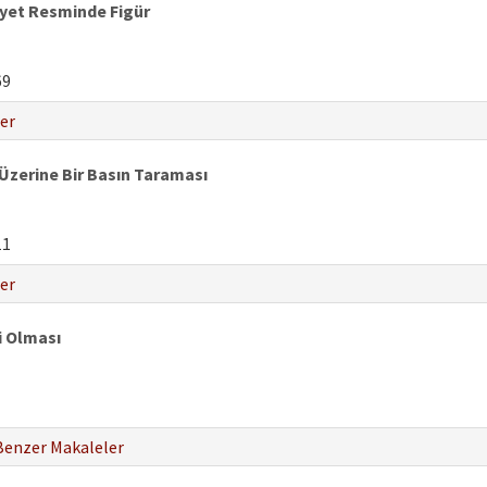
yet Resminde Figür
69
er
 Üzerine Bir Basın Taraması
11
er
i Olması
Benzer Makaleler