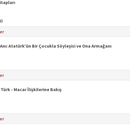
tapları
40
er
ı: Atatürk’ün Bir Çocukla Söyleşisi ve Ona Armağanı
er
Türk - Macar İlişkilerine Bakış
er