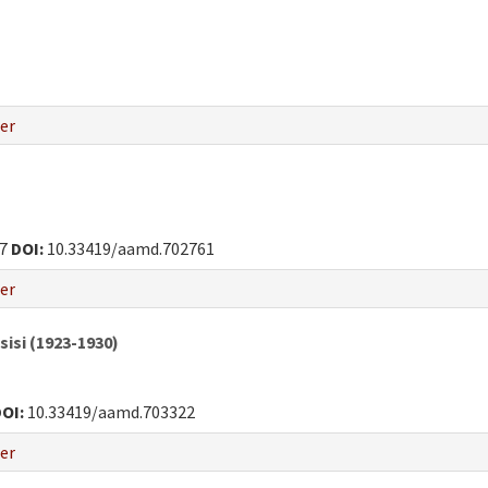
er
67
DOI:
10.33419/aamd.702761
er
isi (1923-1930)
OI:
10.33419/aamd.703322
er