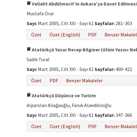
Veliaht Abdülmecit’in Ankara’ya Davet Edilmesi
Mustafa Oral
Sayı:
Mart 2005, Cilt XXI - Sayı 61
Sayfalar:
281-303
Özet
Özet (English)
PDF
Benzer Makalel
Atatürkçü Yazar Recep Bilginer (ölüm Yazısı: Nek
Sadık Tural
Sayı:
Mart 2005, Cilt XXI - Sayı 61
Sayfalar:
400-422
Özet
PDF
Benzer Makaleler
Atatürkçü Düşünce ve Turizm
Alparslan Aliağaoğlu, Faruk Alaeddinoğlu
Sayı:
Mart 2005, Cilt XXI - Sayı 61
Sayfalar:
347-366
Özet
Özet (English)
PDF
Benzer Makalel