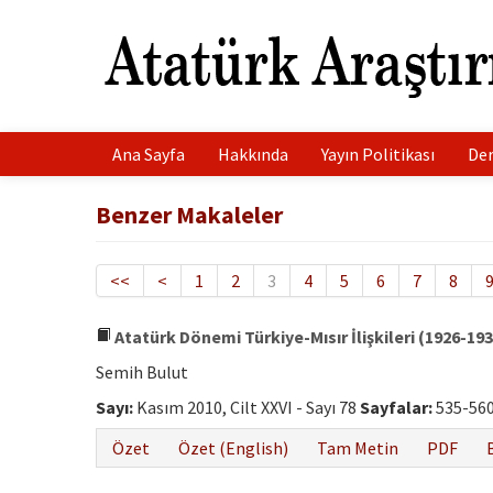
Ana Sayfa
Hakkında
Yayın Politikası
Der
Benzer Makaleler
<<
<
1
2
3
4
5
6
7
8
Atatürk Dönemi Türkiye-Mısır İlişkileri (1926-193
Semih Bulut
Sayı:
Kasım 2010, Cilt XXVI - Sayı 78
Sayfalar:
535-56
Özet
Özet (English)
Tam Metin
PDF