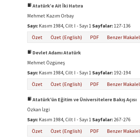
Atatürk’e Ait İki Hatıra
Mehmet Kazım Orbay
Sayı:
Kasım 1984, Cilt I - Sayı 1
Sayfalar:
127-136
Özet
Özet (English)
PDF
Benzer Makalel
Devlet Adamı Atatürk
Mehmet Özgüneş
Sayı:
Kasım 1984, Cilt I - Sayı 1
Sayfalar:
192-194
Özet
Özet (English)
PDF
Benzer Makalel
Atatürk’ün Eğitim ve Üniversitelere Bakış Açısı
Özkan İzgi
Sayı:
Kasım 1984, Cilt I - Sayı 1
Sayfalar:
267-276
Özet
Özet (English)
PDF
Benzer Makalel