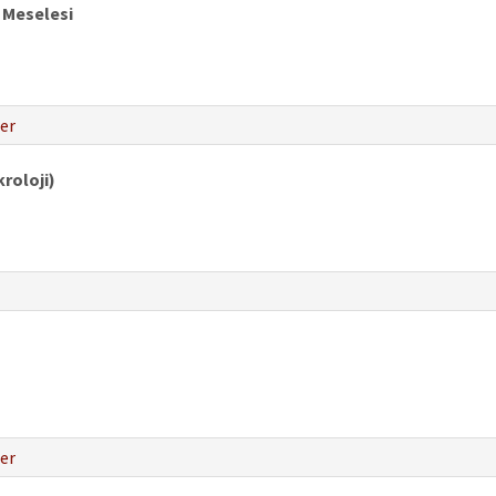
 Meselesi
er
roloji)
er