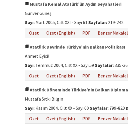
Mustafa Kemal Atatürk’ün Aydın Seyahatleri
Günver Güneş
Sayı:
Mart 2005, Cilt XXI - Sayı 61
Sayfalar:
219-242
Özet
Özet (English)
PDF
Benzer Makalel
Atatürk Devrinde Türkiye’nin Balkan Politikası
Ahmet Eyicil
Sayı:
Temmuz 2004, Cilt XX - Sayı 59
Sayfalar:
335-3
Özet
Özet (English)
PDF
Benzer Makalel
Atatürk Döneminde Türkiye’nin Balkan Diplomas
Mustafa Sıtkı Bilgin
Sayı:
Kasım 2004, Cilt XX - Sayı 60
Sayfalar:
799-820
D
Özet
Özet (English)
PDF
Benzer Makalel