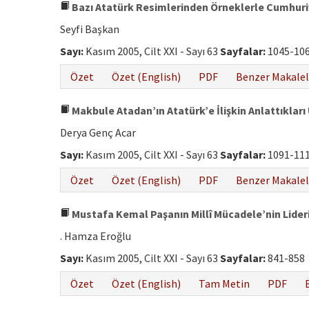
Bazı Atatürk Resimlerinden Örneklerle Cumhuri
Seyfi Başkan
Sayı:
Kasım 2005, Cilt XXI - Sayı 63
Sayfalar:
1045-10
Özet
Özet (English)
PDF
Benzer Makalel
Makbule Atadan’ın Atatürk’e İlişkin Anlattıkları
Derya Genç Acar
Sayı:
Kasım 2005, Cilt XXI - Sayı 63
Sayfalar:
1091-11
Özet
Özet (English)
PDF
Benzer Makalel
Mustafa Kemal Paşanın Millî Mücadele’nin Lider
. Hamza Eroğlu
Sayı:
Kasım 2005, Cilt XXI - Sayı 63
Sayfalar:
841-858
Özet
Özet (English)
Tam Metin
PDF