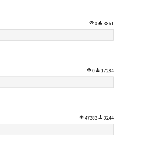
0
3861
0
17284
47282
3244