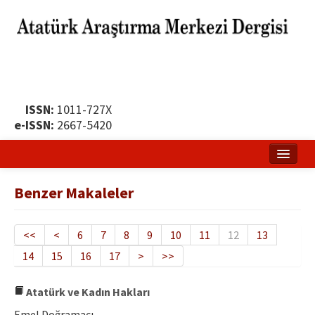
ISSN:
1011-727X
e-ISSN:
2667-5420
Ana Sayfa
Benzer Makaleler
Hakkında
Yayın Politikası
<<
<
6
7
8
9
10
11
12
13
14
15
16
17
>
>>
Dergi Kurulları
Yayın İlkeleri
Atatürk ve Kadın Hakları
Emel Doğramacı