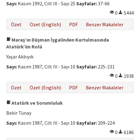
Sayı:
Kasım 1992, Cilt IX - Sayı 25
Sayfalar:
37-66
0
5444
Özet
Özet (English)
PDF
Benzer Makaleler
Maraş’ın Düşman İşgalinden Kurtulmasında
Atatürk’ün Rolü
Yaşar Akbıyık
Sayı:
Kasım 1987, Cilt IV - Sayı 10
Sayfalar:
225-231
0
1938
Özet
Özet (English)
PDF
Benzer Makaleler
Atatürk ve Sorumluluk
Bekir Tünay
Sayı:
Kasım 1987, Cilt IV - Sayı 10
Sayfalar:
209-224
0
6186