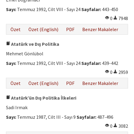
Etik İlkeler
Sayı:
Temmuz 1992, Cilt VIII - Sayı 24
Sayfalar:
443-450
Yazar Rehberi
0
7948
Hakem Rehberi
Özet
Özet (English)
PDF
Benzer Makaleler
İletişim
Atatürk ve Dış Politika
Mehmet Gönlübol
Sayı:
Temmuz 1992, Cilt VIII - Sayı 24
Sayfalar:
439-442
0
2959
Özet
Özet (English)
PDF
Benzer Makaleler
Atatürk’ün Dış Politika İlkeleri
Sadi Irmak
Sayı:
Temmuz 1987, Cilt III - Sayı 9
Sayfalar:
487-496
0
3082