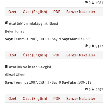
0
4081
Özet
Özet (English)
PDF
Benzer Makaleler
Atatürk’ün İnkılâpçılık İlkesi
Bekir Tünay
Sayı:
Temmuz 1987, Cilt III - Sayı 9
Sayfalar:
671-680
0
8177
Özet
Özet (English)
PDF
Benzer Makaleler
Atatürk ve İnsan Sevgisi
Yüksel Ülken
Sayı:
Temmuz 1987, Cilt III - Sayı 9
Sayfalar:
509-518
0
2297
Özet
Özet (English)
PDF
Benzer Makaleler