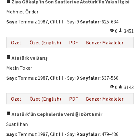
Ziya Gökalp'in Son Saatleri ve Atatürk’ün Yakın İlgisi
Mehmet Önder
Sayı:
Temmuz 1987, Cilt III - Sayı 9
Sayfalar:
625-634
0
3451
Özet
Özet (English)
PDF
Benzer Makaleler
Atatürk ve Barış
Metin Toker
Sayı:
Temmuz 1987, Cilt III - Sayı 9
Sayfalar:
537-550
0
3143
Özet
Özet (English)
PDF
Benzer Makaleler
Atatürk’ün Cephelerde Verdiği Dört Emir
Suat İlhan
Sayı:
Temmuz 1987, Cilt III - Sayı 9
Sayfalar:
479-486