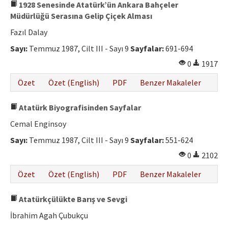
1928 Senesinde Atatürk’ün Ankara Bahçeler
Müdürlüğü Serasına Gelip Çiçek Alması
Fazıl Dalay
Sayı:
Temmuz 1987, Cilt III - Sayı 9
Sayfalar:
691-694
0
1917
Özet
Özet (English)
PDF
Benzer Makaleler
Atatürk Biyografisinden Sayfalar
Cemal Enginsoy
Sayı:
Temmuz 1987, Cilt III - Sayı 9
Sayfalar:
551-624
0
2102
Özet
Özet (English)
PDF
Benzer Makaleler
Atatürkçülükte Barış ve Sevgi
İbrahim Agah Çubukçu