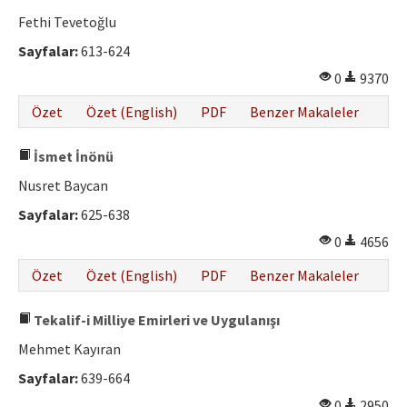
Fethi Tevetoğlu
Sayfalar:
613-624
0
9370
Özet
Özet (English)
PDF
Benzer Makaleler
İsmet İnönü
Nusret Baycan
Sayfalar:
625-638
0
4656
Özet
Özet (English)
PDF
Benzer Makaleler
Tekalif-i Milliye Emirleri ve Uygulanışı
Mehmet Kayıran
Sayfalar:
639-664
0
2950