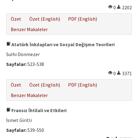
Etik İlkeler
0
2202
Yazar Rehberi
Özet
Özet (English)
PDF (English)
Hakem Rehberi
Benzer Makaleler
İletişim
Atatürk İnkılapları ve Sosyal Değişme Teorileri
Sulhi Dönmezer
Sayfalar:
523-538
0
3371
Özet
Özet (English)
PDF (English)
Benzer Makaleler
Fransız İhtilali ve Etkileri
İsmet Giritli
Sayfalar:
539-550