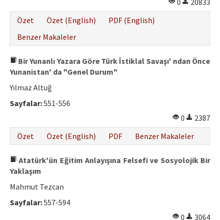
0
20833
Özet
Özet (English)
PDF (English)
Benzer Makaleler
Bir Yunanlı Yazara Göre Türk İstiklal Savaşı' ndan Önce
Yunanistan' da "Genel Durum"
Yılmaz Altuğ
Sayfalar:
551-556
0
2387
Özet
Özet (English)
PDF
Benzer Makaleler
Atatürk'ün Eğitim Anlayışına Felsefi ve Sosyolojik Bir
Yaklaşım
Mahmut Tezcan
Sayfalar:
557-594
0
3064