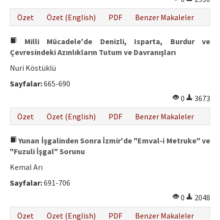
Özet
Özet (English)
PDF
Benzer Makaleler
Milli Mücadele'de Denizli, Isparta, Burdur ve
Çevresindeki Azınlıkların Tutum ve Davranışları
Nuri Köstüklü
Sayfalar:
665-690
0
3673
Özet
Özet (English)
PDF
Benzer Makaleler
Yunan İşgalinden Sonra İzmir'de "Emval-i Metruke" ve
"Fuzuli İşgal" Sorunu
Kemal Arı
Sayfalar:
691-706
0
2048
Özet
Özet (English)
PDF
Benzer Makaleler