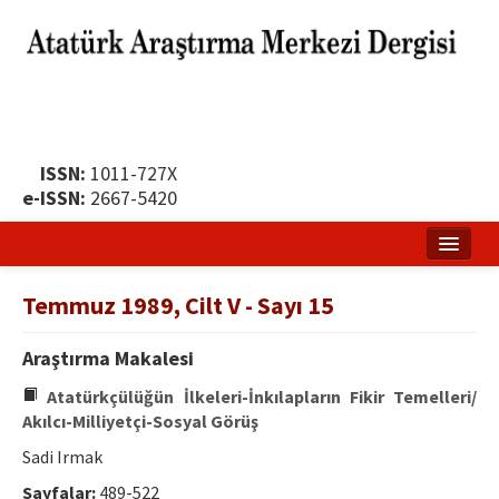
ISSN:
1011-727X
e-ISSN:
2667-5420
Ana Sayfa
Temmuz 1989, Cilt V - Sayı 15
Hakkında
Araştırma Makalesi
Yayın Politikası
Atatürkçülüğün İlkeleri-İnkılapların Fikir Temelleri/
Dergi Kurulları
Akılcı-Milliyetçi-Sosyal Görüş
Sadi Irmak
Yayın İlkeleri
Sayfalar:
489-522