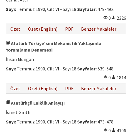
Etik İlkeler
Sayı:
Temmuz 1990, Cilt VI - Sayı 18
Sayfalar:
479-492
Yazar Rehberi
0
2326
Hakem Rehberi
Özet
Özet (English)
PDF
Benzer Makaleler
İletişim
Atatürk Türkiye'sini Mekanistik Yaklaşımla
Yorumlama Denemesi
İhsan Mungan
Sayı:
Temmuz 1990, Cilt VI - Sayı 18
Sayfalar:
539-548
0
1814
Özet
Özet (English)
PDF
Benzer Makaleler
Atatürkçü Laiklik Anlayışı
İsmet Giritli
Sayı:
Temmuz 1990, Cilt VI - Sayı 18
Sayfalar:
473-478
0
4196