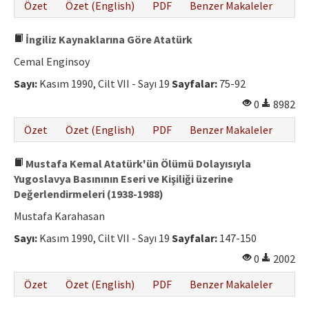
Özet
Özet (English)
PDF
Benzer Makaleler
İngiliz Kaynaklarına Göre Atatürk
Cemal Enginsoy
Sayı:
Kasım 1990, Cilt VII - Sayı 19
Sayfalar:
75-92
0
8982
Özet
Özet (English)
PDF
Benzer Makaleler
Mustafa Kemal Atatürk'ün Ölümü Dolayısıyla
Yugoslavya Basınının Eseri ve Kişiliği üzerine
Değerlendirmeleri (1938-1988)
Mustafa Karahasan
Sayı:
Kasım 1990, Cilt VII - Sayı 19
Sayfalar:
147-150
0
2002
Özet
Özet (English)
PDF
Benzer Makaleler