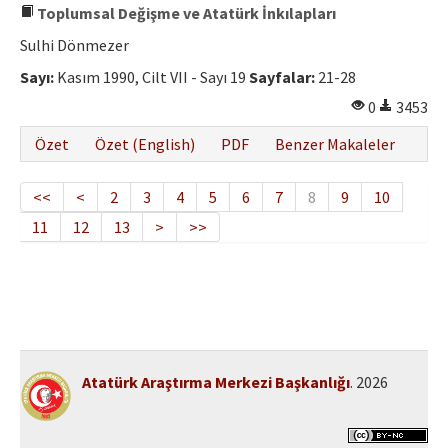
Toplumsal Değişme ve Atatürk İnkılapları
Sulhi Dönmezer
Sayı:
Kasım 1990, Cilt VII - Sayı 19
Sayfalar:
21-28
0
3453
Özet
Özet (English)
PDF
Benzer Makaleler
<<
<
2
3
4
5
6
7
8
9
10
11
12
13
>
>>
Atatürk Araştırma Merkezi Başkanlığı
. 2026