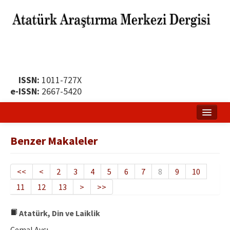
ISSN:
1011-727X
e-ISSN:
2667-5420
Ana Sayfa
Benzer Makaleler
Hakkında
Yayın Politikası
<<
<
2
3
4
5
6
7
8
9
10
11
12
13
>
>>
Dergi Kurulları
Yayın İlkeleri
Atatürk, Din ve Laiklik
Cemal Avcı