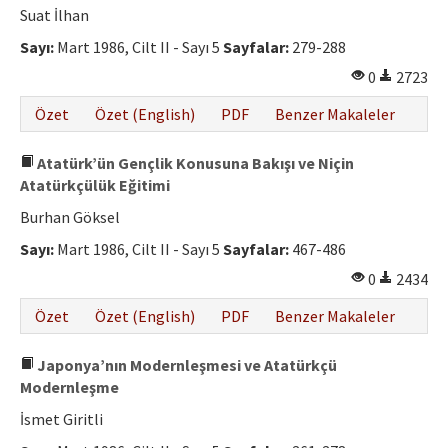
Suat İlhan
Sayı:
Mart 1986, Cilt II - Sayı 5
Sayfalar:
279-288
0
2723
Özet
Özet (English)
PDF
Benzer Makaleler
Atatürk’ün Gençlik Konusuna Bakışı ve Niçin
Atatürkçülük Eğitimi
Burhan Göksel
Sayı:
Mart 1986, Cilt II - Sayı 5
Sayfalar:
467-486
0
2434
Özet
Özet (English)
PDF
Benzer Makaleler
Japonya’nın Modernleşmesi ve Atatürkçü
Modernleşme
İsmet Giritli