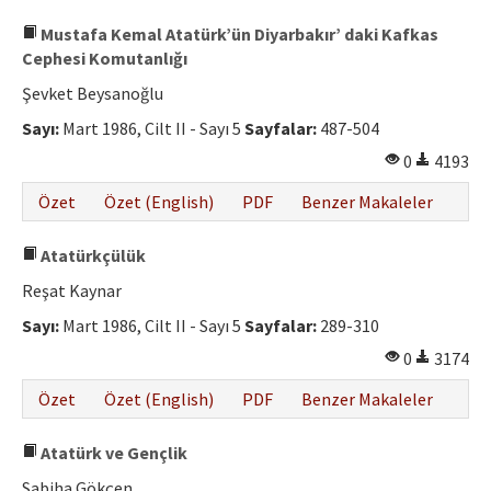
Mustafa Kemal Atatürk’ün Diyarbakır’ daki Kafkas
Cephesi Komutanlığı
Şevket Beysanoğlu
Sayı:
Mart 1986, Cilt II - Sayı 5
Sayfalar:
487-504
0
4193
Özet
Özet (English)
PDF
Benzer Makaleler
Atatürkçülük
Reşat Kaynar
Sayı:
Mart 1986, Cilt II - Sayı 5
Sayfalar:
289-310
0
3174
Özet
Özet (English)
PDF
Benzer Makaleler
Atatürk ve Gençlik
Sabiha Gökçen