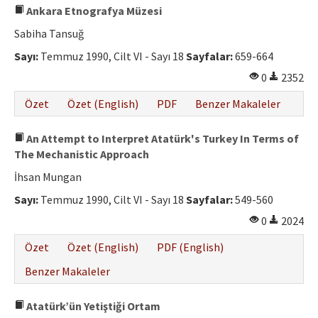
Ankara Etnografya Müzesi
Sabiha Tansuğ
Sayı:
Temmuz 1990, Cilt VI - Sayı 18
Sayfalar:
659-664
0
2352
Özet
Özet (English)
PDF
Benzer Makaleler
An Attempt to Interpret Atatürk's Turkey In Terms of
The Mechanistic Approach
İhsan Mungan
Sayı:
Temmuz 1990, Cilt VI - Sayı 18
Sayfalar:
549-560
0
2024
Özet
Özet (English)
PDF (English)
Benzer Makaleler
Atatürk’ün Yetiştiği Ortam