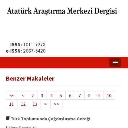
ISSN:
1011-727X
e-ISSN:
2667-5420
Ana Sayfa
Benzer Makaleler
Hakkında
Yayın Politikası
<<
<
2
3
4
5
6
7
8
9
10
11
12
13
>
>>
Dergi Kurulları
Yayın İlkeleri
Türk Toplumunda Çağdaşlaşma Gereği
Utkan Kocatürk