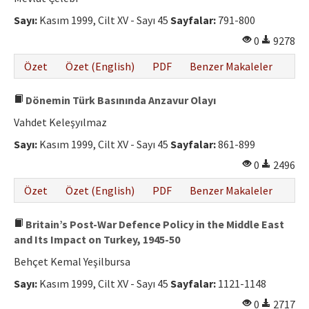
Sayı:
Kasım 1999, Cilt XV - Sayı 45
Sayfalar:
791-800
0
9278
Özet
Özet (English)
PDF
Benzer Makaleler
Dönemin Türk Basınında Anzavur Olayı
Vahdet Keleşyılmaz
Sayı:
Kasım 1999, Cilt XV - Sayı 45
Sayfalar:
861-899
0
2496
Özet
Özet (English)
PDF
Benzer Makaleler
Britain’s Post-War Defence Policy in the Middle East
and Its Impact on Turkey, 1945-50
Behçet Kemal Yeşilbursa
Sayı:
Kasım 1999, Cilt XV - Sayı 45
Sayfalar:
1121-1148
0
2717