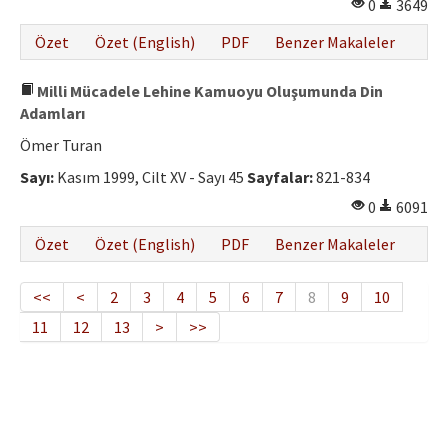
0
3649
Özet
Özet (English)
PDF
Benzer Makaleler
Milli Mücadele Lehine Kamuoyu Oluşumunda Din
Adamları
Ömer Turan
Sayı:
Kasım 1999, Cilt XV - Sayı 45
Sayfalar:
821-834
0
6091
Özet
Özet (English)
PDF
Benzer Makaleler
<<
<
2
3
4
5
6
7
8
9
10
11
12
13
>
>>