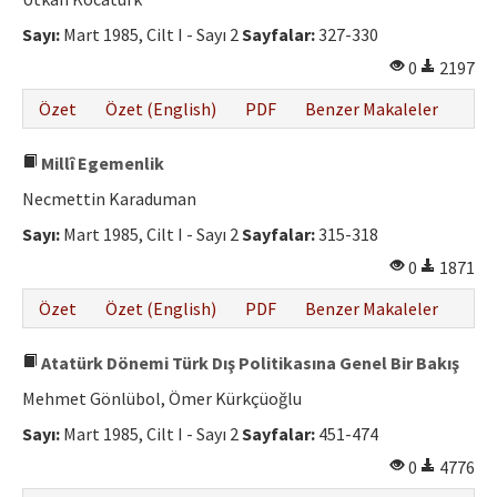
Etik İlkeler
Sayı:
Mart 1985, Cilt I - Sayı 2
Sayfalar:
327-330
Yazar Rehberi
0
2197
Hakem Rehberi
Özet
Özet (English)
PDF
Benzer Makaleler
İletişim
Millî Egemenlik
Necmettin Karaduman
Sayı:
Mart 1985, Cilt I - Sayı 2
Sayfalar:
315-318
0
1871
Özet
Özet (English)
PDF
Benzer Makaleler
Atatürk Dönemi Türk Dış Politikasına Genel Bir Bakış
Mehmet Gönlübol, Ömer Kürkçüoğlu
Sayı:
Mart 1985, Cilt I - Sayı 2
Sayfalar:
451-474
0
4776