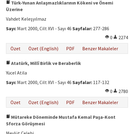
Türk-Yunan Anlaşmazlıklarının Kökeni ve Önemi
Üzerine
Vahdet Keleşyılmaz
Sayı:
Mart 2000, Cilt XVI - Sayı 46
Sayfalar:
277-286
0
2274
Özet
Özet (English)
PDF
Benzer Makaleler
Atatürk, Millî Birlik ve Beraberlik
Yücel Atila
Sayı:
Mart 2000, Cilt XVI - Sayı 46
Sayfalar:
117-132
0
2780
Özet
Özet (English)
PDF
Benzer Makaleler
Mütareke Döneminde Mustafa Kemal Paşa-Kont
Sforza Görüşmesi
Mevlüt Çelebi