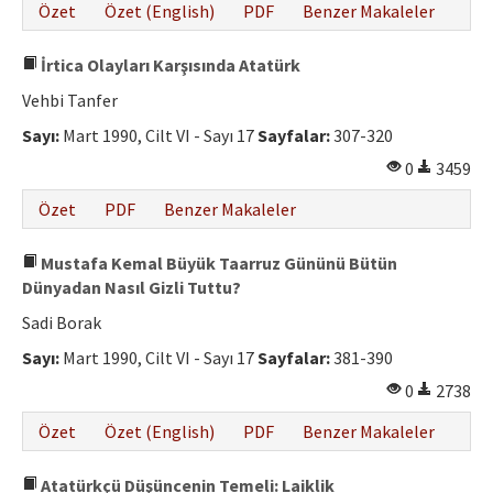
Özet
Özet (English)
PDF
Benzer Makaleler
İrtica Olayları Karşısında Atatürk
Vehbi Tanfer
Sayı:
Mart 1990, Cilt VI - Sayı 17
Sayfalar:
307-320
0
3459
Özet
PDF
Benzer Makaleler
Mustafa Kemal Büyük Taarruz Gününü Bütün
Dünyadan Nasıl Gizli Tuttu?
Sadi Borak
Sayı:
Mart 1990, Cilt VI - Sayı 17
Sayfalar:
381-390
0
2738
Özet
Özet (English)
PDF
Benzer Makaleler
Atatürkçü Düşüncenin Temeli: Laiklik