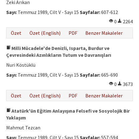
Zeki Arıkan
Sayı:
Temmuz 1989, Cilt V - Sayı 15
Sayfalar:
607-612
0
2264
Özet
Özet (English)
PDF
Benzer Makaleler
Milli Mücadele'de Denizli, Isparta, Burdur ve
Çevresindeki Azınlıkların Tutum ve Davranışları
Nuri Köstüklü
Sayı:
Temmuz 1989, Cilt V - Sayı 15
Sayfalar:
665-690
0
3673
Özet
Özet (English)
PDF
Benzer Makaleler
Atatürk'ün Eğitim Anlayışına Felsefi ve Sosyolojik Bir
Yaklaşım
Mahmut Tezcan
Sayı:
Temmuz 1989, Cilt V - Sayı 15
Sayfalar:
557-594