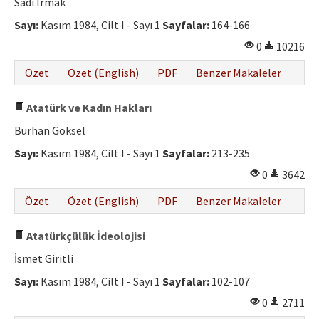
Sadi Irmak
Sayı:
Kasım 1984, Cilt I - Sayı 1
Sayfalar:
164-166
0
10216
Özet
Özet (English)
PDF
Benzer Makaleler
Atatürk ve Kadın Hakları
Burhan Göksel
Sayı:
Kasım 1984, Cilt I - Sayı 1
Sayfalar:
213-235
0
3642
Özet
Özet (English)
PDF
Benzer Makaleler
Atatürkçülük İdeolojisi
İsmet Giritli
Sayı:
Kasım 1984, Cilt I - Sayı 1
Sayfalar:
102-107
0
2711