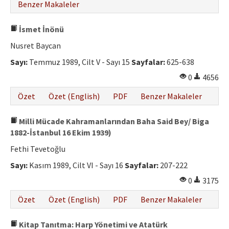
Benzer Makaleler
İsmet İnönü
Nusret Baycan
Sayı:
Temmuz 1989, Cilt V - Sayı 15
Sayfalar:
625-638
0
4656
Özet
Özet (English)
PDF
Benzer Makaleler
Milli Mücade Kahramanlarından Baha Said Bey/ Biga
1882-İstanbul 16 Ekim 1939)
Fethi Tevetoğlu
Sayı:
Kasım 1989, Cilt VI - Sayı 16
Sayfalar:
207-222
0
3175
Özet
Özet (English)
PDF
Benzer Makaleler
Kitap Tanıtma: Harp Yönetimi ve Atatürk