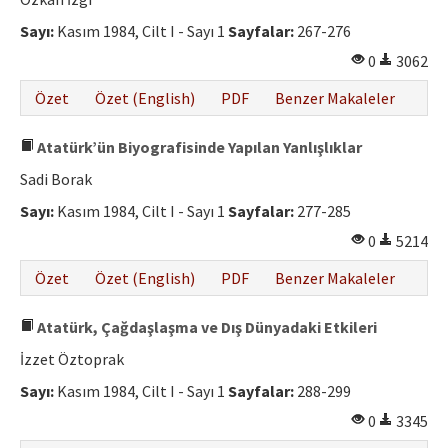
Etik İlkeler
Sayı:
Kasım 1984, Cilt I - Sayı 1
Sayfalar:
267-276
Yazar Rehberi
0
3062
Hakem Rehberi
Özet
Özet (English)
PDF
Benzer Makaleler
İletişim
Atatürk’ün Biyografisinde Yapılan Yanlışlıklar
Sadi Borak
Sayı:
Kasım 1984, Cilt I - Sayı 1
Sayfalar:
277-285
0
5214
Özet
Özet (English)
PDF
Benzer Makaleler
Atatürk, Çağdaşlaşma ve Dış Dünyadaki Etkileri
İzzet Öztoprak
Sayı:
Kasım 1984, Cilt I - Sayı 1
Sayfalar:
288-299
0
3345