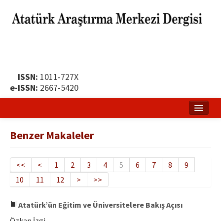
ISSN:
1011-727X
e-ISSN:
2667-5420
Ana Sayfa
Benzer Makaleler
Hakkında
Yayın Politikası
<<
<
1
2
3
4
5
6
7
8
9
10
11
12
>
>>
Dergi Kurulları
Yayın İlkeleri
Atatürk’ün Eğitim ve Üniversitelere Bakış Açısı
Özkan İzgi