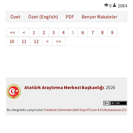
0
2084
Özet
Özet (English)
PDF
Benzer Makaleler
<<
<
1
2
3
4
5
6
7
8
9
10
11
12
>
>>
Atatürk Araştırma Merkezi Başkanlığı
. 2026
Bu dergideki çalışmalar
Creative Commons Atıf-GayriTicari 4.0 Uluslararası (CC
BY-NC 4.0)
ile lisanslanmıştır.
Yazılım Parkı - Bilimsel Dergi Yayınlama ve Yönetim Sistemi