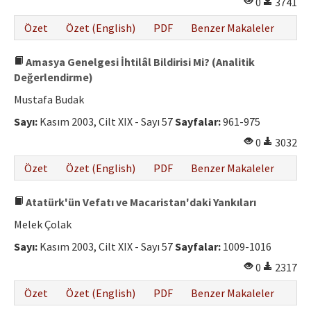
0
3741
Özet
Özet (English)
PDF
Benzer Makaleler
Amasya Genelgesi İhtilâl Bildirisi Mi? (Analitik
Değerlendirme)
Mustafa Budak
Sayı:
Kasım 2003, Cilt XIX - Sayı 57
Sayfalar:
961-975
0
3032
Özet
Özet (English)
PDF
Benzer Makaleler
Atatürk'ün Vefatı ve Macaristan'daki Yankıları
Melek Çolak
Sayı:
Kasım 2003, Cilt XIX - Sayı 57
Sayfalar:
1009-1016
0
2317
Özet
Özet (English)
PDF
Benzer Makaleler