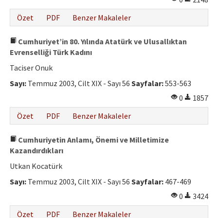
Özet
PDF
Benzer Makaleler
Cumhuriyet’in 80. Yılında Atatürk ve Ulusallıktan
Evrenselliği Türk Kadını
Taciser Onuk
Sayı:
Temmuz 2003, Cilt XIX - Sayı 56
Sayfalar:
553-563
0
1857
Özet
PDF
Benzer Makaleler
Cumhuriyetin Anlamı, Önemi ve Milletimize
Kazandırdıkları
Utkan Kocatürk
Sayı:
Temmuz 2003, Cilt XIX - Sayı 56
Sayfalar:
467-469
0
3424
Özet
PDF
Benzer Makaleler