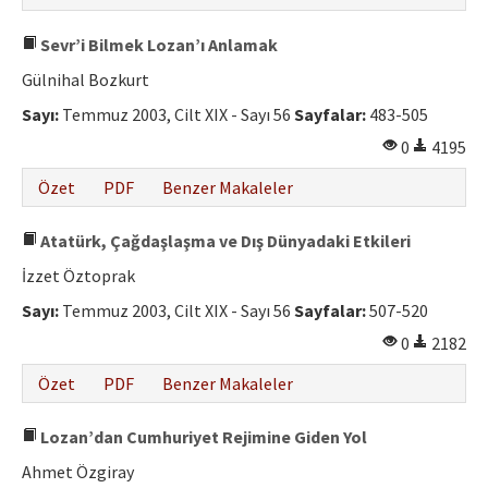
Sevr’i Bilmek Lozan’ı Anlamak
Gülnihal Bozkurt
Sayı:
Temmuz 2003, Cilt XIX - Sayı 56
Sayfalar:
483-505
0
4195
Özet
PDF
Benzer Makaleler
Atatürk, Çağdaşlaşma ve Dış Dünyadaki Etkileri
İzzet Öztoprak
Sayı:
Temmuz 2003, Cilt XIX - Sayı 56
Sayfalar:
507-520
0
2182
Özet
PDF
Benzer Makaleler
Lozan’dan Cumhuriyet Rejimine Giden Yol
Ahmet Özgiray