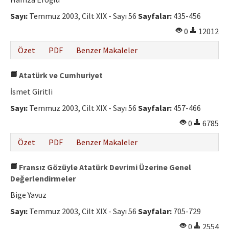
Etik İlkeler
Sayı:
Temmuz 2003, Cilt XIX - Sayı 56
Sayfalar:
435-456
Yazar Rehberi
0
12012
Hakem Rehberi
Özet
PDF
Benzer Makaleler
İletişim
Atatürk ve Cumhuriyet
İsmet Giritli
Sayı:
Temmuz 2003, Cilt XIX - Sayı 56
Sayfalar:
457-466
0
6785
Özet
PDF
Benzer Makaleler
Fransız Gözüyle Atatürk Devrimi Üzerine Genel
Değerlendirmeler
Bige Yavuz
Sayı:
Temmuz 2003, Cilt XIX - Sayı 56
Sayfalar:
705-729
0
2554