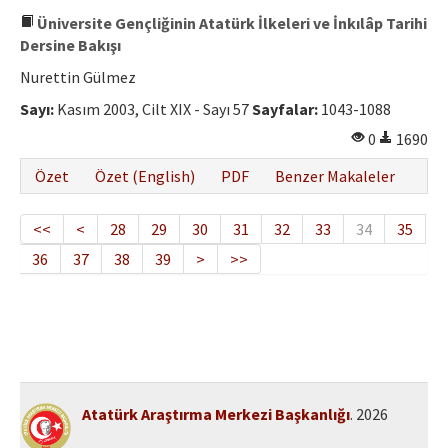
Üniversite Gençliğinin Atatürk İlkeleri ve İnkılâp Tarihi
Dersine Bakışı
Nurettin Gülmez
Sayı:
Kasım 2003, Cilt XIX - Sayı 57
Sayfalar:
1043-1088
0
1690
Özet
Özet (English)
PDF
Benzer Makaleler
<<
<
28
29
30
31
32
33
34
35
36
37
38
39
>
>>
Atatürk Araştırma Merkezi Başkanlığı
. 2026