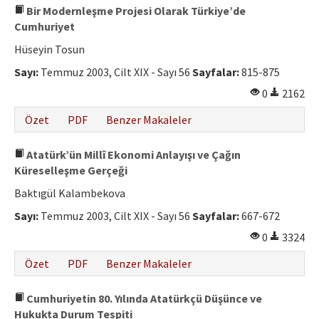
Bir Modernleşme Projesi Olarak Türkiye’de
Cumhuriyet
Hüseyin Tosun
Sayı:
Temmuz 2003, Cilt XIX - Sayı 56
Sayfalar:
815-875
0
2162
Özet
PDF
Benzer Makaleler
Atatürk’ün Millî Ekonomi Anlayışı ve Çağın
Küreselleşme Gerçeği
Baktıgül Kalambekova
Sayı:
Temmuz 2003, Cilt XIX - Sayı 56
Sayfalar:
667-672
0
3324
Özet
PDF
Benzer Makaleler
Cumhuriyetin 80. Yılında Atatürkçü Düşünce ve
Hukukta Durum Tespiti