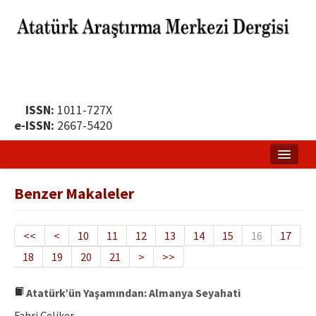
ISSN:
1011-727X
e-ISSN:
2667-5420
Ana Sayfa
Benzer Makaleler
Hakkında
Yayın Politikası
<<
<
10
11
12
13
14
15
16
17
18
19
20
21
>
>>
Dergi Kurulları
Yayın İlkeleri
Atatürk’ün Yaşamından: Almanya Seyahati
Fahri Çeliker