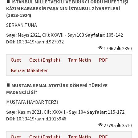
İSTANBUL MİLLETVEKİLİ VE BİRİNCİ ORDU MÜFETTİŞİ
KÂZIM KARABEKİR PAŞA’NIN İSTANBUL ZİYARETLERİ
(1923-1924)
SERKAN TUNA
Sayı:
Mayıs 2021, Cilt XXXVII - Sayı 103
Sayfalar:
105-142
DOI:
10.33419/aamd.927032
17462
2350
Özet
Özet (English)
Tam Metin
PDF
Benzer Makaleler
MUSTAFA KEMAL ATATÜRK DÖNEMİ TÜRKİYE
MADENCİLİĞİ*
MUSTAFA HAYDAR TERZİ
Sayı:
Kasım 2021, Cilt XXXVII - Sayı 104
Sayfalar:
115-172
DOI:
10.33419/aamd.1015946
27795
3510
Özet
Özet (English)
Tam Metin
PDF