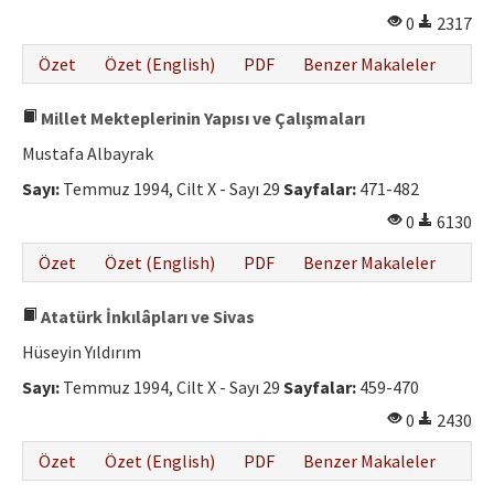
0
2317
Özet
Özet (English)
PDF
Benzer Makaleler
Millet Mekteplerinin Yapısı ve Çalışmaları
Mustafa Albayrak
Sayı:
Temmuz 1994, Cilt X - Sayı 29
Sayfalar:
471-482
0
6130
Özet
Özet (English)
PDF
Benzer Makaleler
Atatürk İnkılâpları ve Sivas
Hüseyin Yıldırım
Sayı:
Temmuz 1994, Cilt X - Sayı 29
Sayfalar:
459-470
0
2430
Özet
Özet (English)
PDF
Benzer Makaleler