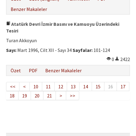
Benzer Makaleler
Atatürk Devri İzmir Basını ve Kamuoyu Üzerindeki
Tesiri
Turan Akkoyun
Sayı:
Mart 1996, Cilt XII - Sayı 34
Sayfalar:
101-124
0
2422
Özet
PDF
Benzer Makaleler
<<
<
10
11
12
13
14
15
16
17
18
19
20
21
>
>>