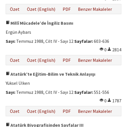
Özet
Özet (English)
PDF
Benzer Makaleler
Millî Mücadele’de İngiliz Basını
Ergün Aybars
Sayı:
Temmuz 1988, Cilt IV - Sayı 12
Sayfalar:
603-636
0
2814
Özet
Özet (English)
PDF
Benzer Makaleler
Atatürk’te Eğitim-Bilim ve Teknik Anlayışı
Yüksel Ülken
Sayı:
Temmuz 1988, Cilt IV - Sayı 12
Sayfalar:
551-556
0
1787
Özet
Özet (English)
PDF
Benzer Makaleler
Atatürk Biyografisinden Sayfalar III