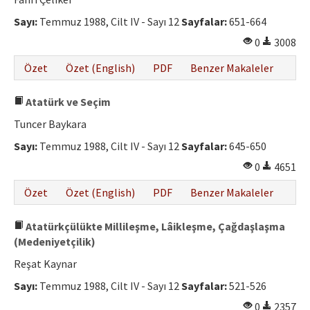
Etik İlkeler
Sayı:
Temmuz 1988, Cilt IV - Sayı 12
Sayfalar:
651-664
Yazar Rehberi
0
3008
Hakem Rehberi
Özet
Özet (English)
PDF
Benzer Makaleler
İletişim
Atatürk ve Seçim
Tuncer Baykara
Sayı:
Temmuz 1988, Cilt IV - Sayı 12
Sayfalar:
645-650
0
4651
Özet
Özet (English)
PDF
Benzer Makaleler
Atatürkçülükte Millileşme, Lâikleşme, Çağdaşlaşma
(Medeniyetçilik)
Reşat Kaynar
Sayı:
Temmuz 1988, Cilt IV - Sayı 12
Sayfalar:
521-526
0
2357