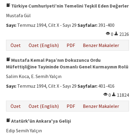
Türkiye Cumhuriyeti’nin Temelini Teşkil Eden Değerler
Mustafa Gül
Sayı:
Temmuz 1994, Cilt X - Sayı 29
Sayfalar:
391-400
0
2126
Özet
Özet (English)
PDF
Benzer Makaleler
Mustafa Kemal Paşa’nın Dokuzuncu Ordu
Müfettişliğine Tayininde Osmanlı Genel Kurmayının Rolü
Salim Koca, E. Semih Yalçın
Sayı:
Temmuz 1994, Cilt X - Sayı 29
Sayfalar:
401-416
0
11824
Özet
Özet (English)
PDF
Benzer Makaleler
Atatürk'ün Ankara'ya Gelişi
Edip Semih Yalçın