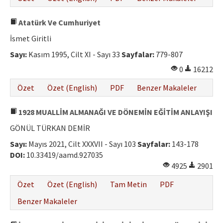
Atatürk Ve Cumhuriyet
İsmet Giritli
Sayı:
Kasım 1995, Cilt XI - Sayı 33
Sayfalar:
779-807
0
16212
Özet
Özet (English)
PDF
Benzer Makaleler
1928 MUALLİM ALMANAĞI VE DÖNEMİN EĞİTİM ANLAYIŞI
GÖNÜL TÜRKAN DEMİR
Sayı:
Mayıs 2021, Cilt XXXVII - Sayı 103
Sayfalar:
143-178
DOI:
10.33419/aamd.927035
4925
2901
Özet
Özet (English)
Tam Metin
PDF
Benzer Makaleler