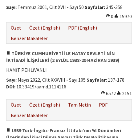
Etik İlkeler
Sayı:
Temmuz 2001, Cilt XVII - Sayı 50
Sayfalar:
345-358
Yazar Rehberi
0
15970
Hakem Rehberi
Özet
Özet (English)
PDF (English)
İletişim
Benzer Makaleler
TÜRKİYE CUMHURİYETİ İLE HATAY DEVLETİ’NİN
İKTİSADİ İLİŞKİLERİ (2 EYLÜL 1938-29 HAZİRAN 1939)
HAMİT PEHLİVANLI
Sayı:
Mayıs 2022, Cilt XXXVIII - Sayı 105
Sayfalar:
137-178
DOI:
10.33419/aamd.1114116
6572
2151
Özet
Özet (English)
Tam Metin
PDF
Benzer Makaleler
1939 Türk-İngiliz-Fransız İttifakı’nın Yıl Dönümleri
Üzerinden İkinci Dünya Savaşı Türk Dış Politikasına