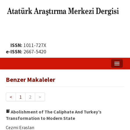
ISSN:
1011-727X
e-ISSN:
2667-5420
Ana Sayfa
Benzer Makaleler
Hakkında
Yayın Politikası
<
1
2
>
Dergi Kurulları
Abolishment of The Caliphate And Turkey’s
Transformation to Modern State
Yayın İlkeleri
Cezmi Eraslan