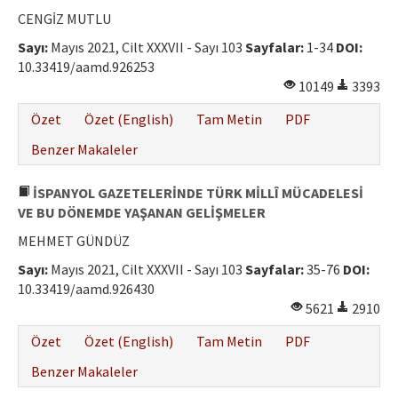
Etik İlkeler
CENGİZ MUTLU
Yazar Rehberi
Sayı:
Mayıs 2021, Cilt XXXVII - Sayı 103
Sayfalar:
1-34
DOI:
10.33419/aamd.926253
Hakem Rehberi
10149
3393
İletişim
Özet
Özet (English)
Tam Metin
PDF
Benzer Makaleler
İSPANYOL GAZETELERİNDE TÜRK MİLLÎ MÜCADELESİ
VE BU DÖNEMDE YAŞANAN GELİŞMELER
MEHMET GÜNDÜZ
Sayı:
Mayıs 2021, Cilt XXXVII - Sayı 103
Sayfalar:
35-76
DOI:
10.33419/aamd.926430
5621
2910
Özet
Özet (English)
Tam Metin
PDF
Benzer Makaleler