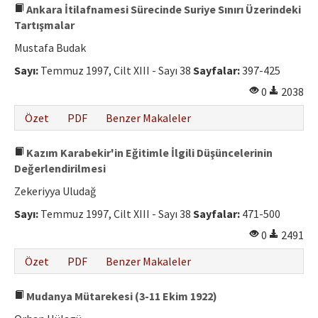
Ankara İtilafnamesi Sürecinde Suriye Sınırı Üzerindeki
Tartışmalar
Mustafa Budak
Sayı:
Temmuz 1997, Cilt XIII - Sayı 38
Sayfalar:
397-425
0
2038
Özet
PDF
Benzer Makaleler
Kazım Karabekir'in Eğitimle İlgili Düşüncelerinin
Değerlendirilmesi
Zekeriyya Uludağ
Sayı:
Temmuz 1997, Cilt XIII - Sayı 38
Sayfalar:
471-500
0
2491
Özet
PDF
Benzer Makaleler
Mudanya Mütarekesi (3-11 Ekim 1922)