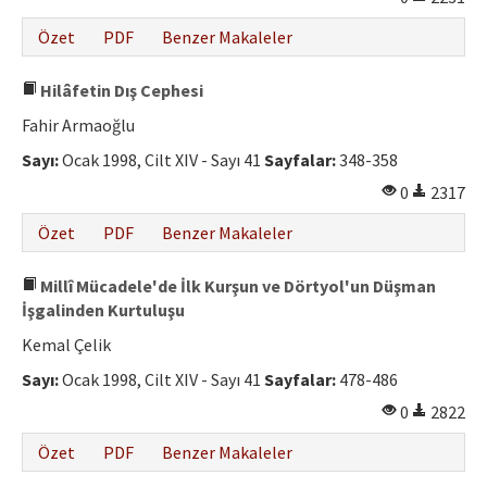
Özet
PDF
Benzer Makaleler
Hilâfetin Dış Cephesi
Fahir Armaoğlu
Sayı:
Ocak 1998, Cilt XIV - Sayı 41
Sayfalar:
348-358
0
2317
Özet
PDF
Benzer Makaleler
Millî Mücadele'de İlk Kurşun ve Dörtyol'un Düşman
İşgalinden Kurtuluşu
Kemal Çelik
Sayı:
Ocak 1998, Cilt XIV - Sayı 41
Sayfalar:
478-486
0
2822
Özet
PDF
Benzer Makaleler