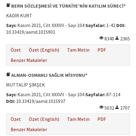
BERN SÖZLEŞMESİ VE TÜRKİYE’NİN KATILIM SÜRECİ*
KADİR KURT
Sayı:
Kasım 2021, Cilt XXXVII - Sayı 104
Sayfalar:
1-42
DOI:
10.33419/aamd.1015901
8340
2365
Özet
Özet (English)
Tam Metin
PDF
Benzer Makaleler
ALMAN-OSMANLI SAĞLIK MİSYONU*
MUTTALİP ŞİMŞEK
Sayı:
Kasım 2021, Cilt XXXVII - Sayı 104
Sayfalar:
87-114
DOI:
10.33419/aamd.1015937
5032
2707
Özet
Özet (English)
Tam Metin
PDF
Benzer Makaleler