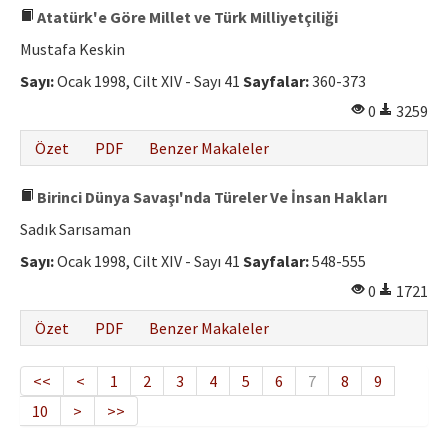
Atatürk'e Göre Millet ve Türk Milliyetçiliği
Mustafa Keskin
Sayı:
Ocak 1998, Cilt XIV - Sayı 41
Sayfalar:
360-373
0
3259
Özet
PDF
Benzer Makaleler
Birinci Dünya Savaşı'nda Türeler Ve İnsan Hakları
Sadık Sarısaman
Sayı:
Ocak 1998, Cilt XIV - Sayı 41
Sayfalar:
548-555
0
1721
Özet
PDF
Benzer Makaleler
<<
<
1
2
3
4
5
6
7
8
9
10
>
>>