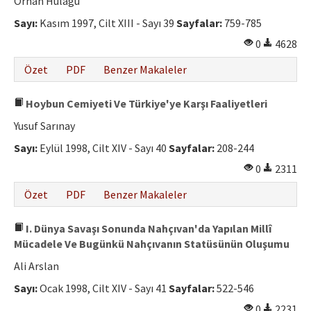
Orhan Hülagü
Sayı:
Kasım 1997, Cilt XIII - Sayı 39
Sayfalar:
759-785
0
4628
Özet
PDF
Benzer Makaleler
Hoybun Cemiyeti Ve Türkiye'ye Karşı Faaliyetleri
Yusuf Sarınay
Sayı:
Eylül 1998, Cilt XIV - Sayı 40
Sayfalar:
208-244
0
2311
Özet
PDF
Benzer Makaleler
I. Dünya Savaşı Sonunda Nahçıvan'da Yapılan Millî
Mücadele Ve Bugünkü Nahçıvanın Statüsünün Oluşumu
Ali Arslan
Sayı:
Ocak 1998, Cilt XIV - Sayı 41
Sayfalar:
522-546
0
2231