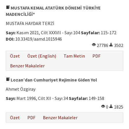
MUSTAFA KEMAL ATATÜRK DÖNEMİ TÜRKİYE
MADENCİLİĞİ*
MUSTAFA HAYDAR TERZİ
Sayı:
Kasım 2021, Cilt XXXVII - Sayı 104
Sayfalar:
115-172
DOI:
10.33419/aamd.1015946
27786
3502
Özet
Özet (English)
Tam Metin
PDF
Benzer Makaleler
Lozan’dan Cumhuriyet Rejimine Giden Yol
Ahmet Özgiray
Sayı:
Mart 1996, Cilt XII - Sayı 34
Sayfalar:
149-158
0
1825
Özet
PDF
Benzer Makaleler