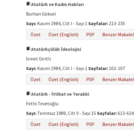
Atatürk ve Kadın Hakları
Burhan Göksel
Sayı:
Kasım 1984, Cilt I - Sayı 1
Sayfalar:
213-235
Özet
Özet (English)
PDF
Benzer Makalel
Atatürkçülük İdeolojisi
İsmet Giritli
Sayı:
Kasım 1984, Cilt I - Sayı 1
Sayfalar:
102-107
Özet
Özet (English)
PDF
Benzer Makalel
Atatürk - İttihat ve Terakki
Fethi Tevetoğlu
Sayı:
Temmuz 1989, Cilt V - Sayı 15
Sayfalar:
613-624
Özet
Özet (English)
PDF
Benzer Makalel