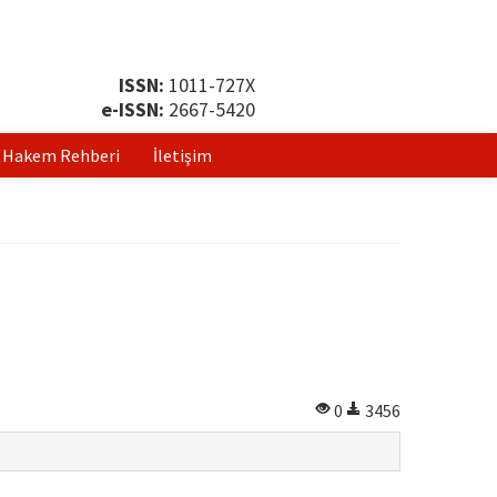
ISSN:
1011-727X
e-ISSN:
2667-5420
Hakem Rehberi
İletişim
0
3456