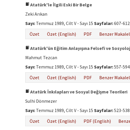
Atatürk'le İlgili Eski Bir Belge
Zeki Arıkan
Sayı:
Temmuz 1989, Cilt V - Sayı 15
Sayfalar:
607-612
Özet
Özet (English)
PDF
Benzer Makalel
Atatürk'ün Eğitim Anlayışına Felsefi ve Sosyoloj
Mahmut Tezcan
Sayı:
Temmuz 1989, Cilt V - Sayı 15
Sayfalar:
557-594
Özet
Özet (English)
PDF
Benzer Makalel
Atatürk İnkılapları ve Sosyal Değişme Teorileri
Sulhi Dönmezer
Sayı:
Temmuz 1989, Cilt V - Sayı 15
Sayfalar:
523-538
Özet
Özet (English)
PDF (English)
Benze