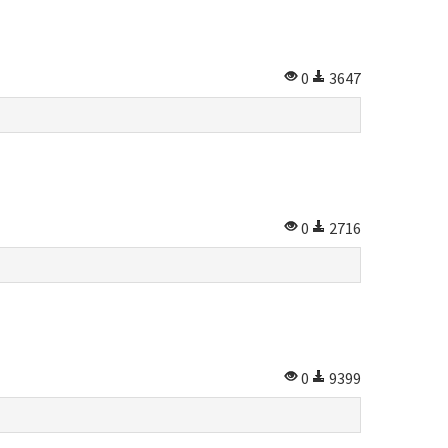
0
3647
0
2716
0
9399