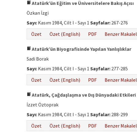
Atatürk’ün Eğitim ve Üniversitelere Bakış Açısı
Özkan İzgi
Sayı:
Kasım 1984, Cilt I - Sayı 1
Sayfalar:
267-276
Özet
Özet (English)
PDF
Benzer Makalel
Atatürk’ün Biyografisinde Yapılan Yanlışlıklar
Sadi Borak
Sayı:
Kasım 1984, Cilt I - Sayı 1
Sayfalar:
277-285
Özet
Özet (English)
PDF
Benzer Makalel
Atatürk, Çağdaşlaşma ve Dış Dünyadaki Etkileri
İzzet Öztoprak
Sayı:
Kasım 1984, Cilt I - Sayı 1
Sayfalar:
288-299
Özet
Özet (English)
PDF
Benzer Makalel