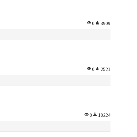
0
3909
0
2521
0
10224