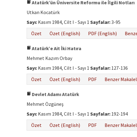
Atatürk’ün Üniversite Reformu ile İlgili Notları
Utkan Kocatürk
Sayı:
Kasım 1984, Cilt I - Sayı 1
Sayfalar:
3-95
Özet
Özet (English)
PDF (English)
Benze
Atatürk’e Ait İki Hatıra
Mehmet Kazım Orbay
Sayı:
Kasım 1984, Cilt I - Sayı 1
Sayfalar:
127-136
Özet
Özet (English)
PDF
Benzer Makalel
Devlet Adamı Atatürk
Mehmet Özgüneş
Sayı:
Kasım 1984, Cilt I - Sayı 1
Sayfalar:
192-194
Özet
Özet (English)
PDF
Benzer Makalel