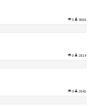
0
4666
0
2814
0
3945