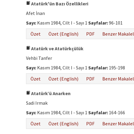
Atatürk'ün Bazı Özellikleri
Afet İnan
Sayı:
Kasım 1984, Cilt I - Sayı 1
Sayfalar:
96-101
Özet
Özet (English)
PDF
Benzer Makalel
Atatürk ve Atatürkçülük
Vehbi Tanfer
Sayı:
Kasım 1984, Cilt I - Sayı 1
Sayfalar:
195-198
Özet
Özet (English)
PDF
Benzer Makalel
Atatürk’ü Anarken
Sadi Irmak
Sayı:
Kasım 1984, Cilt I - Sayı 1
Sayfalar:
164-166
Özet
Özet (English)
PDF
Benzer Makalel