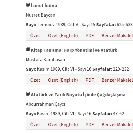
İsmet İnönü
Nusret Baycan
Sayı:
Temmuz 1989, Cilt V - Sayı 15
Sayfalar:
625-638
Özet
Özet (English)
PDF
Benzer Makalel
Kitap Tanıtma: Harp Yönetimi ve Atatürk
Mustafa Karahasan
Sayı:
Kasım 1989, Cilt VI - Sayı 16
Sayfalar:
223-232
Özet
Özet (English)
PDF
Benzer Makalel
Atatürk ve Tarih Boyutu İçinde Çağdaşlaşma
Abdurrahman Çaycı
Sayı:
Kasım 1989, Cilt VI - Sayı 16
Sayfalar:
47-62
Özet
Özet (English)
PDF
Benzer Makalel