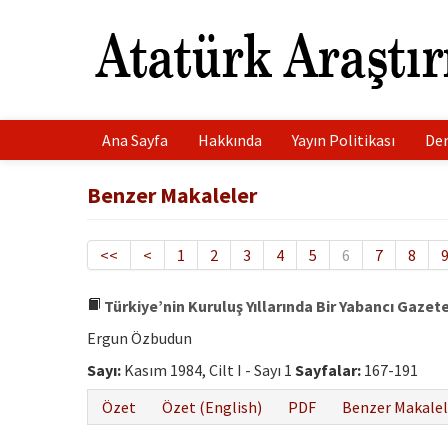
Ana Sayfa
Hakkında
Yayın Politikası
Der
Benzer Makaleler
<<
<
1
2
3
4
5
6
7
8
Türkiye’nin Kuruluş Yıllarında Bir Yabancı Gazet
Ergun Özbudun
Sayı:
Kasım 1984, Cilt I - Sayı 1
Sayfalar:
167-191
Özet
Özet (English)
PDF
Benzer Makalel