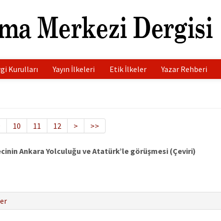
gi Kurulları
Yayın İlkeleri
Etik İlkeler
Yazar Rehberi
9
10
11
12
>
>>
ecinin Ankara Yolculuğu ve Atatürk’le görüşmesi (Çeviri)
er