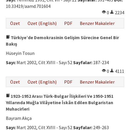
10.33419/aamd.701604
0
2234
Özet
Özet (English)
PDF
Benzer Makaleler
Türkiye’de Demokrasinin Gelişim Sürecine Genel Bir
Bakış
Hüseyin Tosun
Sayı:
Mart 2002, Cilt XVIII - Sayı 52
Sayfalar:
187-234
0
4111
Özet
Özet (English)
PDF
Benzer Makaleler
1923-1952 Arası Türk-Bulgar İlişkileri Ve 1950-1951
Yıllarında Muğla Vilâyetine İskân Edilen Bulgaristan
Muhacirleri
Bayram Akça
Sayı:
Mart 2002, Cilt XVIII - Sayı 52
Sayfalar:
249-263