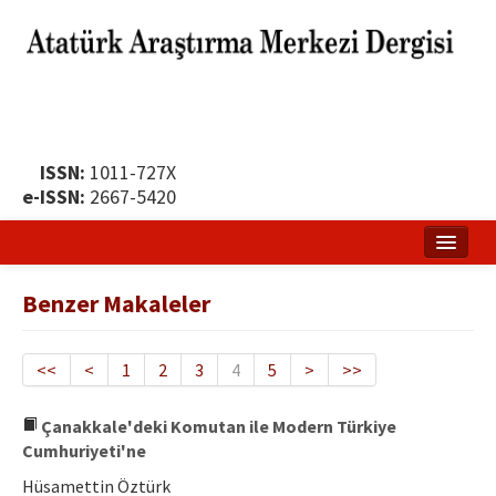
ISSN:
1011-727X
e-ISSN:
2667-5420
Ana Sayfa
Benzer Makaleler
Hakkında
Yayın Politikası
<<
<
1
2
3
4
5
>
>>
Dergi Kurulları
Çanakkale'deki Komutan ile Modern Türkiye
Cumhuriyeti'ne
Yayın İlkeleri
Hüsamettin Öztürk