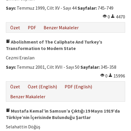
Sayı:
Temmuz 1999, Cilt XV - Sayı 44
Sayfalar:
745-749
0
4470
Özet
PDF
Benzer Makaleler
Abolishment of The Caliphate And Turkey’s
Transformation to Modern State
Cezmi Eraslan
Sayı:
Temmuz 2001, Cilt XVII - Sayı 50
Sayfalar:
345-358
0
15996
Özet
Özet (English)
PDF (English)
Benzer Makaleler
Mustafa Kemal’in Samsun’a Çıktığı 19 Mayıs 1919’da
Türkiye’nin İçerisinde Bulunduğu Şartlar
Selahattin Döğüş