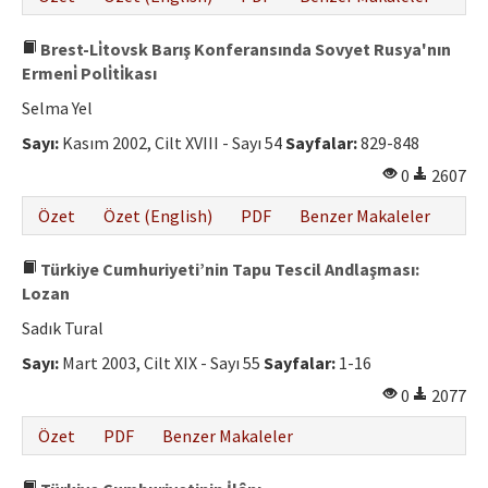
Brest-Li̇tovsk Barış Konferansında Sovyet Rusya'nın
Ermeni̇ Poli̇ti̇kası
Selma Yel
Sayı:
Kasım 2002, Cilt XVIII - Sayı 54
Sayfalar:
829-848
0
2607
Özet
Özet (English)
PDF
Benzer Makaleler
Türkiye Cumhuriyeti’nin Tapu Tescil Andlaşması:
Lozan
Sadık Tural
Sayı:
Mart 2003, Cilt XIX - Sayı 55
Sayfalar:
1-16
0
2077
Özet
PDF
Benzer Makaleler