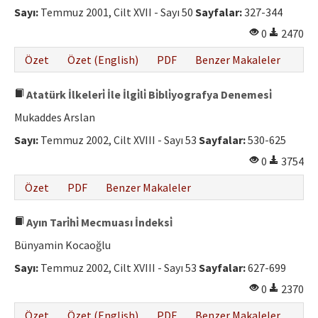
Sayı:
Temmuz 2001, Cilt XVII - Sayı 50
Sayfalar:
327-344
0
2470
Özet
Özet (English)
PDF
Benzer Makaleler
Atatürk İlkeleri̇ İle İlgi̇li̇ Bi̇bli̇yografya Denemesi̇
Mukaddes Arslan
Sayı:
Temmuz 2002, Cilt XVIII - Sayı 53
Sayfalar:
530-625
0
3754
Özet
PDF
Benzer Makaleler
Ayın Tari̇hi̇ Mecmuası İndeksi̇
Bünyamin Kocaoğlu
Sayı:
Temmuz 2002, Cilt XVIII - Sayı 53
Sayfalar:
627-699
0
2370
Özet
Özet (English)
PDF
Benzer Makaleler