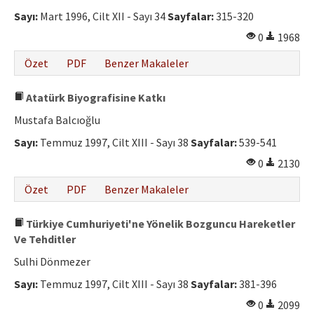
Etik İlkeler
Sayı:
Mart 1996, Cilt XII - Sayı 34
Sayfalar:
315-320
Yazar Rehberi
0
1968
Hakem Rehberi
Özet
PDF
Benzer Makaleler
İletişim
Atatürk Biyografisine Katkı
Mustafa Balcıoğlu
Sayı:
Temmuz 1997, Cilt XIII - Sayı 38
Sayfalar:
539-541
0
2130
Özet
PDF
Benzer Makaleler
Türkiye Cumhuriyeti'ne Yönelik Bozguncu Hareketler
Ve Tehditler
Sulhi Dönmezer
Sayı:
Temmuz 1997, Cilt XIII - Sayı 38
Sayfalar:
381-396
0
2099