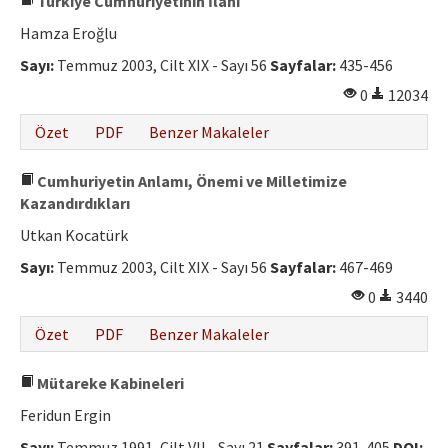
Türkiye Cumhuriyetinin İlânı
Hamza Eroğlu
Sayı:
Temmuz 2003, Cilt XIX - Sayı 56
Sayfalar:
435-456
0
12034
Özet
PDF
Benzer Makaleler
Cumhuriyetin Anlamı, Önemi ve Milletimize
Kazandırdıkları
Utkan Kocatürk
Sayı:
Temmuz 2003, Cilt XIX - Sayı 56
Sayfalar:
467-469
0
3440
Özet
PDF
Benzer Makaleler
Mütareke Kabineleri
Feridun Ergin
Sayı:
Temmuz 1991, Cilt VII - Sayı 21
Sayfalar:
391-405
DOI: