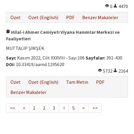
0
4470
Özet
Özet (English)
PDF
Benzer Makaleler
Hilal-i Ahmer Cemiyeti Viyana Hanımlar Merkezi ve
Faaliyetleri
MUTTALİP ŞİMŞEK
Sayı:
Kasım 2022, Cilt XXXVIII - Sayı 106
Sayfalar:
391-430
DOI:
10.33419/aamd.1195620
5732
2164
Özet
Özet (English)
Tam Metin
PDF
Benzer Makaleler
<<
<
1
2
3
4
5
>
>>