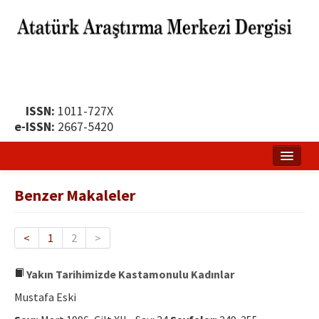
ISSN:
1011-727X
e-ISSN:
2667-5420
Ana Sayfa
Benzer Makaleler
Hakkında
Yayın Politikası
<
1
2
>
Dergi Kurulları
Yakın Tarihimizde Kastamonulu Kadınlar
Yayın İlkeleri
Mustafa Eski