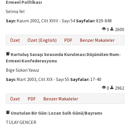
Ermeni̇ Poli̇ti̇kası
Selma Yel
Sayı:
Kasım 2002, Cilt XVIII - Sayı 54
Sayfalar:
829-848
0
2600
Özet
Özet (English)
PDF
Benzer Makaleler
Kurtuluş Savaşı Sırasında Kurulması Düşünülen Rum-
Ermeni Konfederasyonu
Bige Sükan Yavuz
Sayı:
Mart 2003, Cilt XIX - Sayı 55
Sayfalar:
17-40
0
2962
Özet
PDF
Benzer Makaleler
Unutulan Bir Gün: Lozan Sulh Günü/Bayramı
TÜLAY GENCER