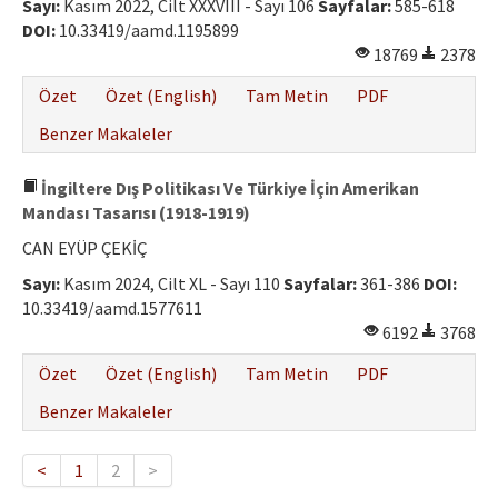
Sayı:
Kasım 2022, Cilt XXXVIII - Sayı 106
Sayfalar:
585-618
DOI:
10.33419/aamd.1195899
18769
2378
Özet
Özet (English)
Tam Metin
PDF
Benzer Makaleler
İngiltere Dış Politikası Ve Türkiye İçin Amerikan
Mandası Tasarısı (1918-1919)
CAN EYÜP ÇEKİÇ
Sayı:
Kasım 2024, Cilt XL - Sayı 110
Sayfalar:
361-386
DOI:
10.33419/aamd.1577611
6192
3768
Özet
Özet (English)
Tam Metin
PDF
Benzer Makaleler
<
1
2
>