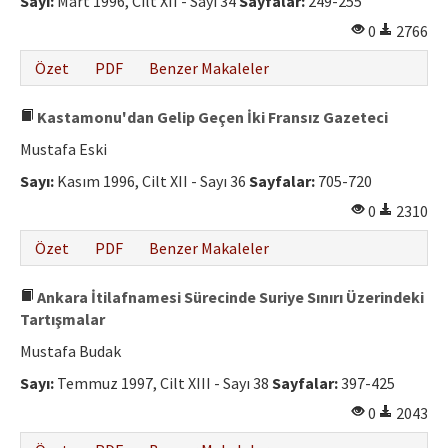
Sayı:
Mart 1996, Cilt XII - Sayı 34
Sayfalar:
249-255
Etik İlkeler
0
2766
Yazar Rehberi
Özet
PDF
Benzer Makaleler
Hakem Rehberi
Kastamonu'dan Gelip Geçen İki Fransız Gazeteci
İletişim
Mustafa Eski
Sayı:
Kasım 1996, Cilt XII - Sayı 36
Sayfalar:
705-720
0
2310
Özet
PDF
Benzer Makaleler
Ankara İtilafnamesi Sürecinde Suriye Sınırı Üzerindeki
Tartışmalar
Mustafa Budak
Sayı:
Temmuz 1997, Cilt XIII - Sayı 38
Sayfalar:
397-425
0
2043