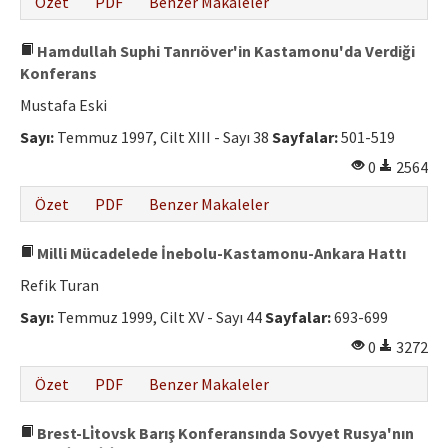
Özet
PDF
Benzer Makaleler
Hamdullah Suphi Tanrıöver'in Kastamonu'da Verdiği
Konferans
Mustafa Eski
Sayı:
Temmuz 1997, Cilt XIII - Sayı 38
Sayfalar:
501-519
0
2564
Özet
PDF
Benzer Makaleler
Milli Mücadelede İnebolu-Kastamonu-Ankara Hattı
Refik Turan
Sayı:
Temmuz 1999, Cilt XV - Sayı 44
Sayfalar:
693-699
0
3272
Özet
PDF
Benzer Makaleler
Brest-Li̇tovsk Barış Konferansında Sovyet Rusya'nın