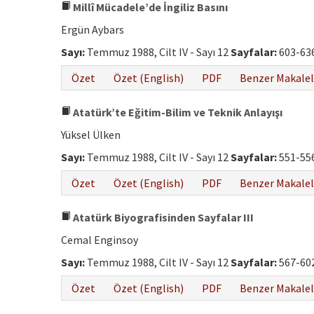
Millî Mücadele’de İngiliz Basını
Ergün Aybars
Sayı:
Temmuz 1988, Cilt IV - Sayı 12
Sayfalar:
603-63
Özet
Özet (English)
PDF
Benzer Makalel
Atatürk’te Eğitim-Bilim ve Teknik Anlayışı
Yüksel Ülken
Sayı:
Temmuz 1988, Cilt IV - Sayı 12
Sayfalar:
551-55
Özet
Özet (English)
PDF
Benzer Makalel
Atatürk Biyografisinden Sayfalar III
Cemal Enginsoy
Sayı:
Temmuz 1988, Cilt IV - Sayı 12
Sayfalar:
567-60
Özet
Özet (English)
PDF
Benzer Makalel