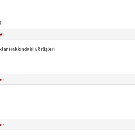
4
er
ıklar Hakkındaki Görüşleri
er
er