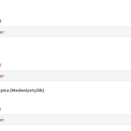
4
er
0
er
aşma (Medeniyetçilik)
6
er