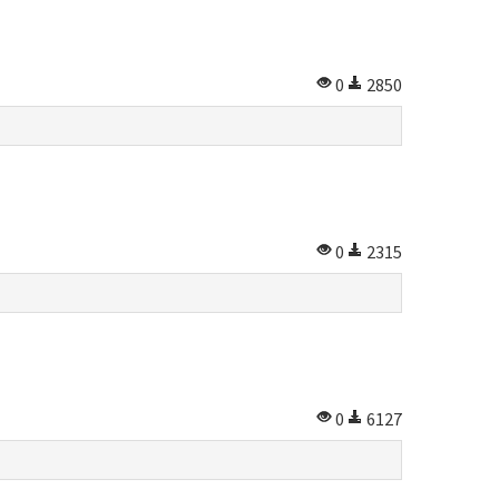
0
2850
0
2315
0
6127