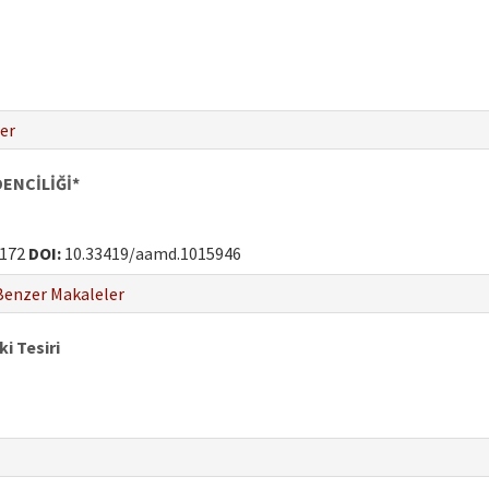
er
ENCİLİĞİ*
-172
DOI:
10.33419/aamd.1015946
Benzer Makaleler
i Tesiri