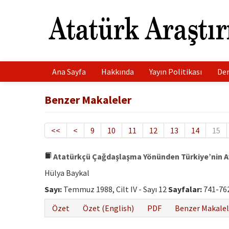
Ana Sayfa
Hakkında
Yayın Politikası
Der
Benzer Makaleler
<<
<
9
10
11
12
13
14
15
Atatürkçü Çağdaşlaşma Yönünden Türkiye’nin Av
Hülya Baykal
Sayı:
Temmuz 1988, Cilt IV - Sayı 12
Sayfalar:
741-76
Özet
Özet (English)
PDF
Benzer Makalel