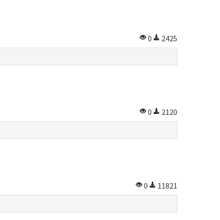
0
2425
0
2120
0
11821