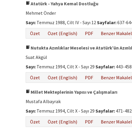
Atatürk - Yahya Kemal Dostluğu
Mehmet Önder
Sayı:
Temmuz 1988, Cilt IV - Sayı 12
Sayfalar:
637-64
Özet
Özet (English)
PDF
Benzer Makalel
Nutukta Azınlıklar Meselesi ve Atatürk’ün Azınl
Suat Akgül
Sayı:
Temmuz 1994, Cilt X - Sayı 29
Sayfalar:
443-458
Özet
Özet (English)
PDF
Benzer Makalel
Millet Mekteplerinin Yapısı ve Çalışmaları
Mustafa Albayrak
Sayı:
Temmuz 1994, Cilt X - Sayı 29
Sayfalar:
471-482
Özet
Özet (English)
PDF
Benzer Makalel