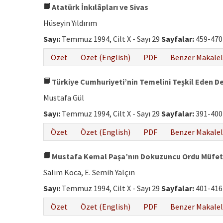
Atatürk İnkılâpları ve Sivas
Hüseyin Yıldırım
Sayı:
Temmuz 1994, Cilt X - Sayı 29
Sayfalar:
459-470
Özet
Özet (English)
PDF
Benzer Makalel
Türkiye Cumhuriyeti’nin Temelini Teşkil Eden D
Mustafa Gül
Sayı:
Temmuz 1994, Cilt X - Sayı 29
Sayfalar:
391-400
Özet
Özet (English)
PDF
Benzer Makalel
Mustafa Kemal Paşa’nın Dokuzuncu Ordu Müfetti
Salim Koca, E. Semih Yalçın
Sayı:
Temmuz 1994, Cilt X - Sayı 29
Sayfalar:
401-416
Özet
Özet (English)
PDF
Benzer Makalel