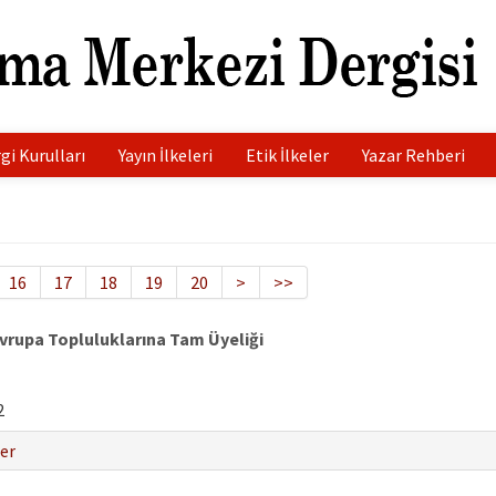
gi Kurulları
Yayın İlkeleri
Etik İlkeler
Yazar Rehberi
16
17
18
19
20
>
>>
rupa Topluluklarına Tam Üyeliği
2
er