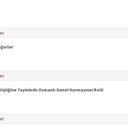
er
eğerler
er
şliğine Tayininde Osmanlı Genel Kurmayının Rolü
er