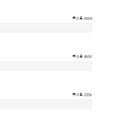
0
3004
0
4650
0
2356