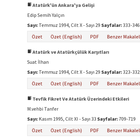
Atatürk'ün Ankara'ya Gelişi
Edip Semih Yalçın
Sayı:
Temmuz 1994, Cilt X - Sayı 29
Sayfalar:
333-346
Özet
Özet (English)
PDF
Benzer Makalel
Atatürk ve Atatürkçülük Karşıtları
Suat İlhan
Sayı:
Temmuz 1994, Cilt X - Sayı 29
Sayfalar:
323-332
Özet
Özet (English)
PDF
Benzer Makalel
Tevfik Fikret Ve Atatürk Üzerindeki Etkileri
M.vehbi Tanfer
Sayı:
Kasım 1995, Cilt XI - Sayı 33
Sayfalar:
709-719
Özet
Özet (English)
PDF
Benzer Makalel