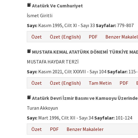
Atatürk Ve Cumhuriyet
İsmet Giritli
Sayı:
Kasım 1995, Cilt XI - Sayı 33
Sayfalar:
779-807
Özet
Özet (English)
PDF
Benzer Makalel
MUSTAFA KEMAL ATATÜRK DÖNEMİ TÜRKİYE MAD
MUSTAFA HAYDAR TERZİ
Sayı:
Kasım 2021, Cilt XXXVII - Sayı 104
Sayfalar:
115
Özet
Özet (English)
Tam Metin
PDF
Atatürk Devri İzmir Basını ve Kamuoyu Üzerindek
Turan Akkoyun
Sayı:
Mart 1996, Cilt XII - Sayı 34
Sayfalar:
101-124
Özet
PDF
Benzer Makaleler