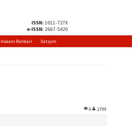
ISSN:
1011-727X
e-ISSN:
2667-5420
Hakem Rehberi
İletişim
0
2799