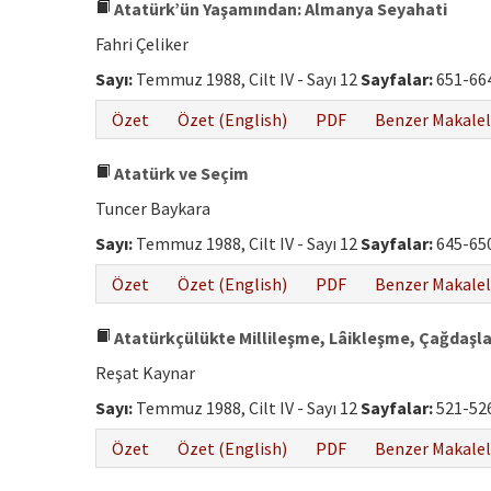
Atatürk’ün Yaşamından: Almanya Seyahati
Fahri Çeliker
Sayı:
Temmuz 1988, Cilt IV - Sayı 12
Sayfalar:
651-66
Özet
Özet (English)
PDF
Benzer Makalel
Atatürk ve Seçim
Tuncer Baykara
Sayı:
Temmuz 1988, Cilt IV - Sayı 12
Sayfalar:
645-65
Özet
Özet (English)
PDF
Benzer Makalel
Atatürkçülükte Millileşme, Lâikleşme, Çağdaşl
Reşat Kaynar
Sayı:
Temmuz 1988, Cilt IV - Sayı 12
Sayfalar:
521-52
Özet
Özet (English)
PDF
Benzer Makalel