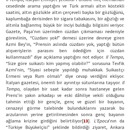
cesedinde arama yaptığını ve Türk armalı altın köstekli
saatini, altın gözlükle altın çerçeveli başka bir gözlüğünü,
kaplumbağa derisinden bir sigara tabakasını, bir ağızlığı ve
altınla bağlanmış büyük bir inciyi bulduğu bilgisini veriyor.
Gazete, Paşa’nın üzerinden cüzdan çıkmaması nedeniyle
görevlinin, “Cüzdanı yok!” demesi üzerine devreye giren
Azmi Bey’in, “Prensin aslında cüzdanı yok, yaptığı bütün
alışverişlerin parasını ben ödediğim için cüzdan
kullanmazdı” diye açıklama yaptığını not ediyor.
Il Tempo
,
“Size göre suikastı kim yapmış olabilir?” sorusuna Tevfik
Azmi’nin, “Siyasi sebeple yapıldığı muhakkak. Suikastçı
Ermeni veya Rum olmalı” diye cevap verdiğini ekliyor.
İtalyan gazetesi, önemli bir ayrıntıyı sütunlarına taşıyor.
Il
Tempo
, olaydan bir saat kadar sonra hastaneye gelen
Prens’in yakın arkadaşı ve eski dâhiliye vekili olduğunu
tahmin ettiği bir gençle, genç ve güzel bir bayanın,
cenazeyi görme talebinde bulunduklarını yazarak bu
arzularının yerine getirilmesinden sonra genç bayanın
ağlama krizine girdiğini belirtiliyor[
13
].
L’Epoca
’nın da
“Türkiye Büyükelçisi” şeklinde bildirdiği ziyaret, Ankara