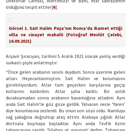
Doktorlar Carossi, Martinozzi ve Bani, eski sadrazamın
öldüğünü tespit ettiler[
6
].
Görsel 1. Sait Halim Paşa’nın Roma’da ikamet ettiği
villa ve cinayet mahalli (Fotoğraf Mevlüt Çelebi,
16.09.2021)
Arşavir Şıracıyan, tarihini 5 Aralık 1921 olarak yanlış verdiği
suikastı şöyle anlatmıştır:
“Önce gelen arabanın sesini duydum. Sonra üzerime gelen
atları. Heyecanlanmıştım. Sait Halim ve korumasını
görebiliyordum. Atlar tam geçerken karşılarına geçip
kollarımı kaldırdım. Atlar şaha kalktı. Bir anlık
duraksamadan sonra arabanın basamağına atladım. Aynı
anda Sait Halim’le göz göze geldik. Yalvaran sesle ‘Yaren’
diye korumasına seslendi. Bu onun son sözü oldu. Namluyu
sağ şakağına doğrultup ateş ettim. Arabaya yığıldı. Atlar
dörtnala koşmaya başladılar. Aynı anda Tevfik Azmi
tabancasına sarıldı. ‘Silahını at vururum’ dedim. Tabancayı