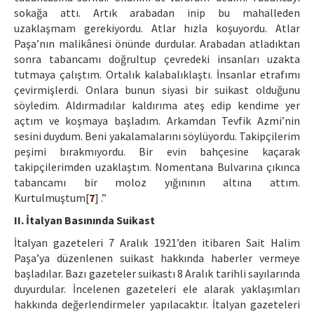
sokağa attı. Artık arabadan inip bu mahalleden
uzaklaşmam gerekiyordu. Atlar hızla koşuyordu. Atlar
Paşa’nın malikânesi önünde durdular. Arabadan atladıktan
sonra tabancamı doğrultup çevredeki insanları uzakta
tutmaya çalıştım. Ortalık kalabalıklaştı. İnsanlar etrafımı
çevirmişlerdi. Onlara bunun siyasi bir suikast olduğunu
söyledim. Aldırmadılar kaldırıma ateş edip kendime yer
açtım ve koşmaya başladım. Arkamdan Tevfik Azmi’nin
sesini duydum. Beni yakalamalarını söylüyordu. Takipçilerim
peşimi bırakmıyordu. Bir evin bahçesine kaçarak
takipçilerimden uzaklaştım. Nomentana Bulvarına çıkınca
tabancamı bir moloz yığınının altına attım.
Kurtulmuştum[
7
] .”
II. İtalyan Basınında Suikast
İtalyan gazeteleri 7 Aralık 1921’den itibaren Sait Halim
Paşa’ya düzenlenen suikast hakkında haberler vermeye
başladılar. Bazı gazeteler suikastı 8 Aralık tarihli sayılarında
duyurdular. İncelenen gazeteleri ele alarak yaklaşımları
hakkında değerlendirmeler yapılacaktır. İtalyan gazeteleri