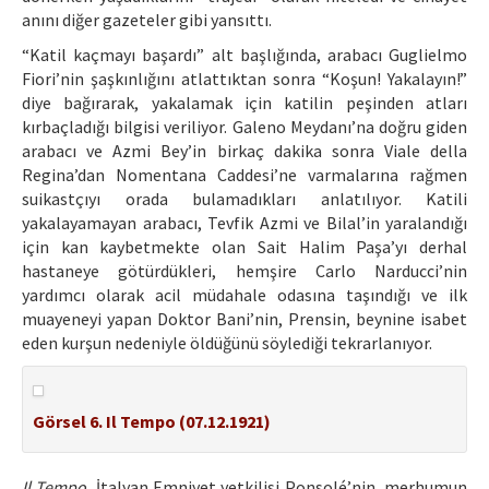
anını diğer gazeteler gibi yansıttı.
“Katil kaçmayı başardı” alt başlığında, arabacı Guglielmo
Fiori’nin şaşkınlığını atlattıktan sonra “Koşun! Yakalayın!”
diye bağırarak, yakalamak için katilin peşinden atları
kırbaçladığı bilgisi veriliyor. Galeno Meydanı’na doğru giden
arabacı ve Azmi Bey’in birkaç dakika sonra Viale della
Regina’dan Nomentana Caddesi’ne varmalarına rağmen
suikastçıyı orada bulamadıkları anlatılıyor. Katili
yakalayamayan arabacı, Tevfik Azmi ve Bilal’in yaralandığı
için kan kaybetmekte olan Sait Halim Paşa’yı derhal
hastaneye götürdükleri, hemşire Carlo Narducci’nin
yardımcı olarak acil müdahale odasına taşındığı ve ilk
muayeneyi yapan Doktor Bani’nin, Prensin, beynine isabet
eden kurşun nedeniyle öldüğünü söylediği tekrarlanıyor.
Görsel 6. Il Tempo (07.12.1921)
Il Tempo
, İtalyan Emniyet yetkilisi Ponsolé’nin, merhumun