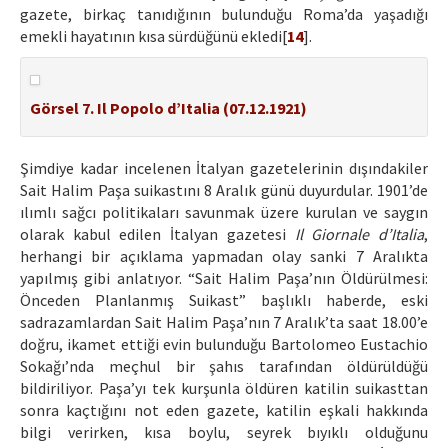
gazete, birkaç tanıdığının bulunduğu Roma’da yaşadığı
emekli hayatının kısa sürdüğünü ekledi[
14
].
Görsel 7. Il Popolo d’Italia (07.12.1921)
Şimdiye kadar incelenen İtalyan gazetelerinin dışındakiler
Sait Halim Paşa suikastını 8 Aralık günü duyurdular. 1901’de
ılımlı sağcı politikaları savunmak üzere kurulan ve saygın
olarak kabul edilen İtalyan gazetesi
Il Giornale d’Italia
,
herhangi bir açıklama yapmadan olay sanki 7 Aralıkta
yapılmış gibi anlatıyor. “Sait Halim Paşa’nın Öldürülmesi:
Önceden Planlanmış Suikast” başlıklı haberde, eski
sadrazamlardan Sait Halim Paşa’nın 7 Aralık’ta saat 18.00’e
doğru, ikamet ettiği evin bulunduğu Bartolomeo Eustachio
Sokağı’nda meçhul bir şahıs tarafından öldürüldüğü
bildiriliyor. Paşa’yı tek kurşunla öldüren katilin suikasttan
sonra kaçtığını not eden gazete, katilin eşkali hakkında
bilgi verirken, kısa boylu, seyrek bıyıklı olduğunu