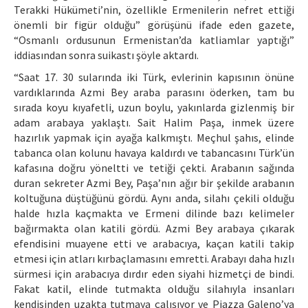
Terakki Hükümeti’nin, özellikle Ermenilerin nefret ettiği
önemli bir figür olduğu” görüşünü ifade eden gazete,
“Osmanlı ordusunun Ermenistan’da katliamlar yaptığı”
iddiasından sonra suikastı şöyle aktardı.
“Saat 17. 30 sularında iki Türk, evlerinin kapısının önüne
vardıklarında Azmi Bey araba parasını öderken, tam bu
sırada koyu kıyafetli, uzun boylu, yakınlarda gizlenmiş bir
adam arabaya yaklaştı. Sait Halim Paşa, inmek üzere
hazırlık yapmak için ayağa kalkmıştı. Meçhul şahıs, elinde
tabanca olan kolunu havaya kaldırdı ve tabancasını Türk’ün
kafasına doğru yöneltti ve tetiği çekti. Arabanın sağında
duran sekreter Azmi Bey, Paşa’nın ağır bir şekilde arabanın
koltuğuna düştüğünü gördü. Aynı anda, silahı çekili olduğu
halde hızla kaçmakta ve Ermeni dilinde bazı kelimeler
bağırmakta olan katili gördü. Azmi Bey arabaya çıkarak
efendisini muayene etti ve arabacıya, kaçan katili takip
etmesi için atları kırbaçlamasını emretti. Arabayı daha hızlı
sürmesi için arabacıya dırdır eden siyahi hizmetçi de bindi.
Fakat katil, elinde tutmakta olduğu silahıyla insanları
kendisinden uzakta tutmaya çalışıyor ve Piazza Galeno’ya