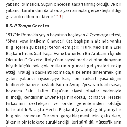
yabancı olmalıdır. Suçun önceden tasarlanmış olduğu ve bir
yabancı tarafından da olsa, siyasi amaçla gerçekleştirildiği
göz ardı edilmemektedir.”[
12
]
II.5.
Il Tempo
Gazetesi
1917’de Roma’da yayın hayatına başlayan
Il Tempo
gazetesi,
“Siyasi veya İntikam Cinayeti” üst başlığının altında yanlış
bilgi içeren şu başlığı tercih etmiştir: “Türk Meclisinin Eski
Başkanı Prens Sait Paşa, Evine Dönerken Bir Arabanın İçinde
Öldürüldü.” Gazete, İtalya’nın siyasi merkezi olan dünyanın
büyük küçük pek çok milletinin güncel gelişmeleri takip
ettiği Krallığın başkenti Roma’da, ülkelerine dinlenmek için
gelen yabancı siyasetçiye karşı bir suikast yaşandığını
bildirerek habere başladı. Bütün Avrupa’yı saran kanlı savaş
boyunca Sait Halim Paşa’nın siyasi olaylar nedeniyle
bilindiği, kendisinin Enver Paşa’nın dostu, İttihat ve Terakki
Fırkasının destekçisi ve önde gelenlerinden olduğu
hatırlatıldı. Savaşta Meclis Başkanlığı yaptığı gibi yanlış bir
bilginin ardından Turanın gerçekleşmesi için çalışırken,
ülkenin bir felakete sürüklendiği ileri sürüldü. Müttefiklerin