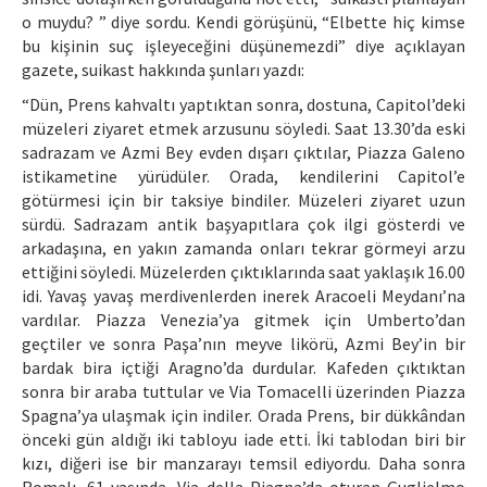
o muydu? ” diye sordu. Kendi görüşünü, “Elbette hiç kimse
bu kişinin suç işleyeceğini düşünemezdi” diye açıklayan
gazete, suikast hakkında şunları yazdı:
“Dün, Prens kahvaltı yaptıktan sonra, dostuna, Capitol’deki
müzeleri ziyaret etmek arzusunu söyledi. Saat 13.30’da eski
sadrazam ve Azmi Bey evden dışarı çıktılar, Piazza Galeno
istikametine yürüdüler. Orada, kendilerini Capitol’e
götürmesi için bir taksiye bindiler. Müzeleri ziyaret uzun
sürdü. Sadrazam antik başyapıtlara çok ilgi gösterdi ve
arkadaşına, en yakın zamanda onları tekrar görmeyi arzu
ettiğini söyledi. Müzelerden çıktıklarında saat yaklaşık 16.00
idi. Yavaş yavaş merdivenlerden inerek Aracoeli Meydanı’na
vardılar. Piazza Venezia’ya gitmek için Umberto’dan
geçtiler ve sonra Paşa’nın meyve likörü, Azmi Bey’in bir
bardak bira içtiği Aragno’da durdular. Kafeden çıktıktan
sonra bir araba tuttular ve Via Tomacelli üzerinden Piazza
Spagna’ya ulaşmak için indiler. Orada Prens, bir dükkândan
önceki gün aldığı iki tabloyu iade etti. İki tablodan biri bir
kızı, diğeri ise bir manzarayı temsil ediyordu. Daha sonra