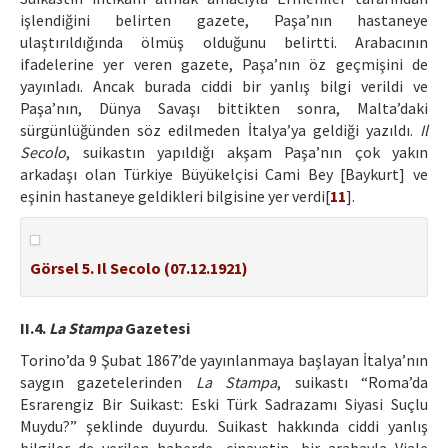
işlendiğini belirten gazete, Paşa’nın hastaneye
ulaştırıldığında ölmüş olduğunu belirtti. Arabacının
ifadelerine yer veren gazete, Paşa’nın öz geçmişini de
yayınladı. Ancak burada ciddi bir yanlış bilgi verildi ve
Paşa’nın, Dünya Savaşı bittikten sonra, Malta’daki
sürgünlüğünden söz edilmeden İtalya’ya geldiği yazıldı.
Il
Secolo
, suikastın yapıldığı akşam Paşa’nın çok yakın
arkadaşı olan Türkiye Büyükelçisi Cami Bey [Baykurt] ve
eşinin hastaneye geldikleri bilgisine yer verdi[
11
].
Görsel 5. Il Secolo (07.12.1921)
II.4.
La Stampa
Gazetesi
Torino’da 9 Şubat 1867’de yayınlanmaya başlayan İtalya’nın
saygın gazetelerinden
La Stampa
, suikastı “Roma’da
Esrarengiz Bir Suikast: Eski Türk Sadrazamı Siyasi Suçlu
Muydu?” şeklinde duyurdu. Suikast hakkında ciddi yanlış