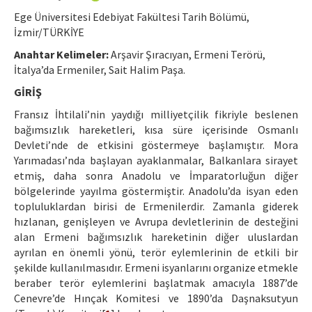
Etik İlkeler
Ege Üniversitesi Edebiyat Fakültesi Tarih Bölümü,
Yazar Rehberi
İzmir/TÜRKİYE
Anahtar Kelimeler:
Arşavir Şıracıyan, Ermeni Terörü,
Hakem Rehberi
İtalya’da Ermeniler, Sait Halim Paşa.
İletişim
GİRİŞ
Fransız İhtilali’nin yaydığı milliyetçilik fikriyle beslenen
bağımsızlık hareketleri, kısa süre içerisinde Osmanlı
Devleti’nde de etkisini göstermeye başlamıştır. Mora
Yarımadası’nda başlayan ayaklanmalar, Balkanlara sirayet
etmiş, daha sonra Anadolu ve İmparatorluğun diğer
bölgelerinde yayılma göstermiştir. Anadolu’da isyan eden
topluluklardan birisi de Ermenilerdir. Zamanla giderek
hızlanan, genişleyen ve Avrupa devletlerinin de desteğini
alan Ermeni bağımsızlık hareketinin diğer uluslardan
ayrılan en önemli yönü, terör eylemlerinin de etkili bir
şekilde kullanılmasıdır. Ermeni isyanlarını organize etmekle
beraber terör eylemlerini başlatmak amacıyla 1887’de
Cenevre’de Hınçak Komitesi ve 1890’da Daşnaksutyun