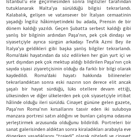
İstanbul’u ele geçirmesinden sonra İngilizler tarafından
tutuklanarak Malta’ya sürüldüğü bilgisi tekrarlandı.
Kalabalık, gelişen ve vatansever bir İtalyan cemaatinin
yaşadığı İngiliz hâkimiyetindeki bu adada, Prensin de bir
dönem kaldığı yazıldı. Geçen Şubatta serbest kaldığı gibi
yanlış bir bilginin ardından Paşa’nın, pek çok dindaşı ve
siyasetçiyle ayrıca sürgün arkadaşı Tevfik Azmi Bey ile
İtalya’ya geldikleri gibi başka yanlış bilgiler tekrarlandı.
Roma’daki hayatından da söz edilirken her gün yurt içi ve
yurt dışından pek çok mektup aldığı bildirilen Paşa’nın çok
sayıda siyasi ziyaretçisinin olduğu da farklı bir bilgi olarak
kaydedildi. Roma’daki hayatı hakkında bilineneler
tekrarlandıktan sonra eski nazırın son derece elit ancak
şaşalı bir hayat sürdüğü, lüks otellere devam ettiği,
ülkesinden ve diğer ülkelerden pek çok siyasetçiyle irtibat
hâlinde olduğu ileri sürüldü. Cinayet gününe gelen gazete,
Paşa’nın Roma’nın kırsallarını tasvir eden iki suluboya
manzara portresi satın aldığını ve bunları çalışma odasına
yerleştirmek arzusunda olduğunu bildirildi. Portreleri bir
sanat galerisinden aldıktan sonra kiraladıkları arabayla eve
dönerken yaşadıklarını “trajedi” olarak niteledi ve cinayet