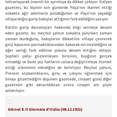
tekrarlayarak önemli bir ayrıntıya da dikkat çekiyor. İtalyan
gazetesi, bu kişinin son günlerde Paşa’nın ikamet ettiği
sokakta ağır adımlarla yürüdüğünün ve Paşa’nın yaşadığı
villaya doğru garip bakışlar attığının fark edildiğini yazıyor.
Katilin garip davranışları hakkında bilgi vermeye devam
eden gazete, bu meçhul şahsın sokakta yürürken zaman
zaman durduğunu, bakışlarını dikkatlice villaya çevirerek
giriş kapısının parmaklıklarından bakarak evi incelediğini ve
eğer varlığı fark edilirse yoluna devam ettiğini ekliyor.
Şüpheli şahsı gözlemleyen birisinin, bıyığının gerçek
olmadığı ve bunu yüz hatlarını ustaca değiştirmeye hizmet
ettiği izlenimini edindiğini de belirtiyor. Meçhul şahsın,
Prensin alışkanlıklarını, giriş ve çıkışını öğrenmek için
binayı gözetlediğini düşünen gazetede, cinayet günü diğer
gazeteler gibi aktarıldıktan sonra cinayet anı şöyle
anlatılıyor:
Görsel 8. Il Giornale d’Italia (08.12.1921)