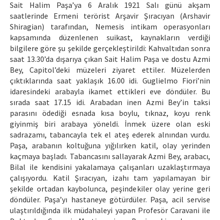
Sait Halim Paşa’ya 6 Aralık 1921 Salı günü akşam
saatlerinde Ermeni terörist Arşavir Şıracıyan (Arshavir
Shiragian) tarafından, Nemesis intikam operasyonları
kapsamında düzenlenen suikast, kaynakların verdiği
bilgilere göre şu şekilde gerçekleştirildi: Kahvaltıdan sonra
saat 13.30’da dışarıya çıkan Sait Halim Paşa ve dostu Azmi
Bey, Capitol’deki müzeleri ziyaret ettiler. Müzelerden
çıktıklarında saat yaklaşık 16.00 idi. Guglielmo Fiori’nin
idaresindeki arabayla ikamet ettikleri eve döndüler. Bu
sırada saat 17.15 idi. Arabadan inen Azmi Bey’in taksi
parasını ödediği esnada kısa boylu, tıknaz, koyu renk
giyinmiş biri arabaya yöneldi. İnmek üzere olan eski
sadrazamı, tabancayla tek el ateş ederek alnından vurdu.
Paşa, arabanın koltuğuna yığılırken katil, olay yerinden
kaçmaya başladı. Tabancasını sallayarak Azmi Bey, arabacı,
Bilal ile kendisini yakalamaya çalışanları uzaklaştırmaya
çalışıyordu. Katil Şıracıyan, izahı tam yapılamayan bir
şekilde ortadan kaybolunca, peşindekiler olay yerine geri
döndüler. Paşa’yı hastaneye götürdüler. Paşa, acil servise
ulaştırıldığında ilk müdahaleyi yapan Profesör Caravani ile