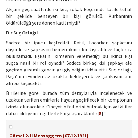
Akşam geç saatlerde iki kez, sokak köşesinde katile tuhaf
bir şekilde benzeyen bir kişi görüldü. Kurbanının
öldürüldüğü yere dönen katil miydi?
Bir Suç Ortağı!
Sadece bir ipucu keşfedildi. Katil, kaçarken şapkasını
düşürdü ve şapkasını hemen ikinci bir kişi aldı ve hiçbir iz
bulunamadı. Eşkalini kimsenin veremediği bu ikinci kişi
suçta nasıl bir rol oynadı? Sadece birkaç kişi şapkayı ele
geçiren gizemli gencin gri giyindiğini iddia etti. Suç ortağı,
Paşa’nın evinden az uzakta bekleyecek ve şapkasını alır
almaz kaçacaktı.
Birilerine göre, burada tüm detaylarıyla incelenecek ve
uzaktan verilen emirlerle hayata geçirilecek bir komplonun
izinde olunacaktır. Cinayetin faillerini bulmak için yetkililer
daha ciddi yeni engellerle karşılaşacaklardır[
8
] .”
Görsel 2. Il Messaggero (07.12.1921)