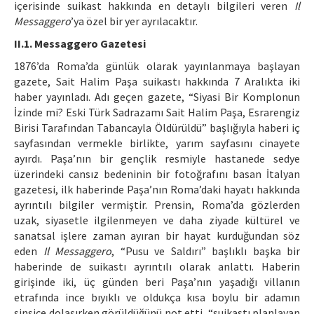
içerisinde suikast hakkında en detaylı bilgileri veren
Il
Messaggero
’ya özel bir yer ayrılacaktır.
II.1. Messaggero Gazetesi
1876’da Roma’da günlük olarak yayınlanmaya başlayan
gazete, Sait Halim Paşa suikastı hakkında 7 Aralıkta iki
haber yayınladı. Adı geçen gazete, “Siyasi Bir Komplonun
İzinde mi? Eski Türk Sadrazamı Sait Halim Paşa, Esrarengiz
Birisi Tarafından Tabancayla Öldürüldü” başlığıyla haberi iç
sayfasından vermekle birlikte, yarım sayfasını cinayete
ayırdı. Paşa’nın bir gençlik resmiyle hastanede sedye
üzerindeki cansız bedeninin bir fotoğrafını basan İtalyan
gazetesi, ilk haberinde Paşa’nın Roma’daki hayatı hakkında
ayrıntılı bilgiler vermiştir. Prensin, Roma’da gözlerden
uzak, siyasetle ilgilenmeyen ve daha ziyade kültürel ve
sanatsal işlere zaman ayıran bir hayat kurduğundan söz
eden
Il Messaggero
, “Pusu ve Saldırı” başlıklı başka bir
haberinde de suikastı ayrıntılı olarak anlattı. Haberin
girişinde iki, üç günden beri Paşa’nın yaşadığı villanın
etrafında ince bıyıklı ve oldukça kısa boylu bir adamın
sinsice dolaşırken görüldüğünü not etti, “suikastı planlayan