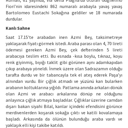
Romalı, 61 yaşında, Via della Piagna’da oturan Guglielmo
Fiori’nin idaresindeki 862 numaralı arabayla yavaş yavaş
Bartolomeo Eustachi Sokağına geldiler ve 18 numarada
durdular.
Kanlı Sahne
Saat 17.15’te arabadan inen Azmi Bey, taksimetreye
yaklaşarak fiyatı görmek istedi. Araba parası olan 4, 70 lireti
ödemesi gereken Azmi Bey, çek defterinden 5 lireti
arabacıya teslim etti. Bu esnada -kısa boylu, tıknaz, koyu
renk giyinmiş, bıyığı taklit gibi görünen aynı adamkapıdan
çıkıp arabaya yöneldi. İnmek üzere olan Sadrazamın olduğu
tarafta durdu ve bir tabancayla tek el ateş ederek Paşa’yı
alnından vurdu. Bir çığlık atmadı ve yüzünü kan bularken
arabanın koltuklarına yığıldı. Patlama anında arkaları dönük
olan Azmi ve arabacı arkalarına dönüp ne olduğunu
anlayınca çığlık atmaya başladılar. Çığlıklar üzerine camdan
dışarı bakan siyahi Bilal, kanlar içindeki efendisini görünce
merdivenlerden koşarak sokağa çıktı ve katili kovalamaya
başladı. Arkasında da ölünün bulunduğu araba vardı ve
yaklaşık elli kişi takibe katıldı.