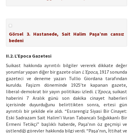
Görsel 3. Hastanede, Sait Halim Paşa’nın cansız
bedeni
II.2. L’Epoca Gazetesi
Suikast hakkında ayrıntılı bilgiler vererek dikkate değer
yorumlar yapan diğer bir gazete olan
L’Epoca
, 1917 sonunda
gazeteci ve deneme yazarı Tullio Giordana tarafından
kuruldu. Faşizm döneminde 1925’te kapanan gazete,
liberal-demokrat bir yayın politikası izledi.
L’Epoca
, suikast
haberini 7 Aralık günü son dakika cinayet haberleri
içerisinde duyurduğunu belirttikten sonra, ertesi gün
ayrıntılı bir şekilde ele aldı. “Esrarengiz Siyasi Bir Cinayet:
Eski Sadrazam Sait Halim’i Vuran Tabancalı Soğukkanlı Bir
Ermeni Tetikçi” başlıklı haberde, Paşa’nın öz geçmişi ve
üstlendiği görevler hakkında bilgi verdi. “Paşa’nın, İttihat ve