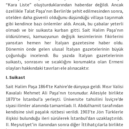
“Kara Liste” oluşturduklarından haberdar değildi. Ancak
özellikle Talat Paşa’nın Berlin’de şehit edilmesinden sonra,
otelden daha güvenli olduğunu düşündüğü villaya taşınmak
gibi kendince bazı önlemler aldı. Ancak, bu çabalar yeterli
olmadı ve bir suikasta kurban gitti. Sait Halim Paşa’nın
öldürülmesi, kamuoyunun değişik kesimlerinin fikirlerini
yansıtan hemen her İtalyan gazetesine haber oldu.
Dönemin önde gelen ulusal İtalyan gazetelerinin büyük
çoğunluğu incelendi. Bu yazıda İtalyan gazetelerinin
suikastı, sonrasını ve sıcaklığını korumakta olan Ermeni
olayları hakkındaki tavırları ele alınacaktır.
I. Suikast
Sait Halim Paşa 1864’te Kahire’de dünyaya geldi. Mısır Valisi
Kavalalı Mehmet Ali Paşa’nın torunudur. Ailesiyle birlikte
1870’te İstanbul’a yerleşti. Üniversite tahsilini İsviçre’de
siyasi ilimler alanında tamamladı. II. Abdülhamit tarafından
kendisine sivil paşalık rütbesi verildi. 1903’te Jön Türklerle
ilişkisi bulunduğu ileri sürülerek İstanbul’dan uzaklaştırıldı.
II. Meşrutiyet’in ilanından sonra diğer İttihatçılarla birlikte