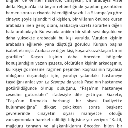
bilgiler de verilen haberde, cinayetin, bir arabayla Viale
della Regina’da iki beyin rehberliğinde yapılan gezintiden
hemen sonra o civarda işlendiğini yazdı. La Stampa’ya göre
cinayet şöyle işlendi: “İki kişiden, bir villanın önünde duran
arabadan inen genç olanı, arabacıya ücreti sorarken diğeri
hala arabadaydı. Bu esnada aniden bir silah sesi duyuldu ve
daha yüksekte arabadaki bu kişi vuruldu. Vurulan kişinin
arabadan eğilerek yana düştüğü görüldü. Kurşun başına
isabet etmişti. Arabacı ve diğer kişi, koşarak uzaklaşan birini
gördüler.” Kaçan kişinin daha önceden bölgede
konuşlandığını yazan gazete, öldürülen kişinin arkadaşının,
bu kişiyi görmesine rağmen peşinden koşmasının faydasız
olduğunu düşündüğü için, yaralıyı yakındaki hastaneye
taşıdığını anlatıyor.
La Stampa
da yaralı Paşa’nın hastaneye
götürüldüğünde ölmüş olduğunu, “Paşa’nın hastaneye
cesedini götürdüler” ifadesiyle dile getiriyor. Gazete,
“Paşa’nın Roma’da herhangi bir siyasi faaliyette
bulunmadığına” dikkat çektikten sonra başkent
çevrelerinde cinayetin siyasi mahiyette olduğu
varsayımından hareket edildiği bilgisine yer veriyor: “Katil,
mağduru tanıyan ve alışkanlıklarını önceden bilen bir