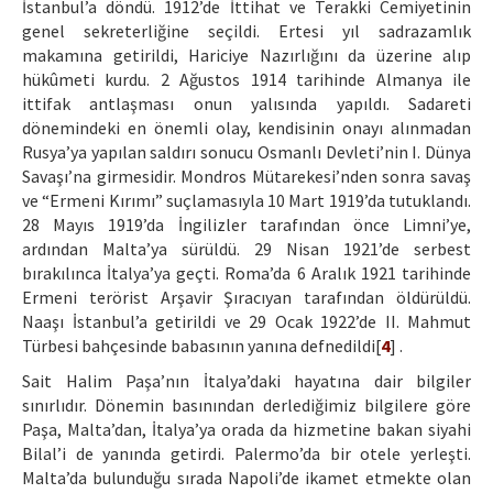
İstanbul’a döndü. 1912’de İttihat ve Terakki Cemiyetinin
genel sekreterliğine seçildi. Ertesi yıl sadrazamlık
makamına getirildi, Hariciye Nazırlığını da üzerine alıp
hükûmeti kurdu. 2 Ağustos 1914 tarihinde Almanya ile
ittifak antlaşması onun yalısında yapıldı. Sadareti
dönemindeki en önemli olay, kendisinin onayı alınmadan
Rusya’ya yapılan saldırı sonucu Osmanlı Devleti’nin I. Dünya
Savaşı’na girmesidir. Mondros Mütarekesi’nden sonra savaş
ve “Ermeni Kırımı” suçlamasıyla 10 Mart 1919’da tutuklandı.
28 Mayıs 1919’da İngilizler tarafından önce Limni’ye,
ardından Malta’ya sürüldü. 29 Nisan 1921’de serbest
bırakılınca İtalya’ya geçti. Roma’da 6 Aralık 1921 tarihinde
Ermeni terörist Arşavir Şıracıyan tarafından öldürüldü.
Naaşı İstanbul’a getirildi ve 29 Ocak 1922’de II. Mahmut
Türbesi bahçesinde babasının yanına defnedildi[
4
] .
Sait Halim Paşa’nın İtalya’daki hayatına dair bilgiler
sınırlıdır. Dönemin basınından derlediğimiz bilgilere göre
Paşa, Malta’dan, İtalya’ya orada da hizmetine bakan siyahi
Bilal’i de yanında getirdi. Palermo’da bir otele yerleşti.
Malta’da bulunduğu sırada Napoli’de ikamet etmekte olan