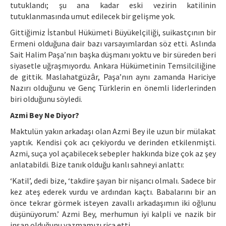
tutuklandı; şu ana kadar eski vezirin katilinin
tutuklanmasında umut edilecek bir gelişme yok.
Gittiğimiz İstanbul Hükümeti Büyükelçiliği, suikastçının bir
Ermeni olduğuna dair bazı varsayımlardan söz etti. Aslında
Sait Halim Paşa’nın başka düşmanı yoktu ve bir süreden beri
siyasetle uğraşmıyordu. Ankara Hükümetinin Temsilciliğine
de gittik. Maslahatgüzȃr, Paşa’nın aynı zamanda Hariciye
Nazırı olduğunu ve Genç Türklerin en önemli liderlerinden
biri olduğunu söyledi.
Azmi Bey Ne Diyor?
Maktulün yakın arkadaşı olan Azmi Bey ile uzun bir mülakat
yaptık. Kendisi çok acı çekiyordu ve derinden etkilenmişti.
Azmi, suça yol açabilecek sebepler hakkında bize çok az şey
anlatabildi. Bize tanık olduğu kanlı sahneyi anlattı:
‘Katil’, dedi bize, ‘takdire şayan bir nişancı olmalı. Sadece bir
kez ateş ederek vurdu ve ardından kaçtı. Babalarını bir an
önce tekrar görmek isteyen zavallı arkadaşımın iki oğlunu
düşünüyorum.’ Azmi Bey, merhumun iyi kalpli ve nazik bir
insan olduğunu yazmamızı rica etti.