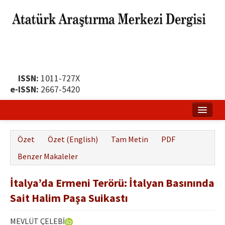
ISSN:
1011-727X
e-ISSN:
2667-5420
Ana Sayfa
Özet
Özet (English)
Tam Metin
PDF
Hakkında
Benzer Makaleler
Yayın Politikası
İtalya’da Ermeni Terörü: İtalyan Basınında
Dergi Kurulları
Sait Halim Paşa Suikastı
Yayın İlkeleri
MEVLÜT ÇELEBİ