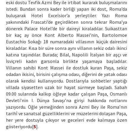
eski dostu Tevfik Azmi Bey ile irtibat kurarak buluşmalarını
istedi. Bundan sonra kader birliği yapan iki dost, Roma’da
buluşarak Hotel Excelsior’a yerleştiler. Yazı Roma
yakınındaki Frascati’de geçirdikten sonra tekrar Roma’ya
dönerek Palace Hotel’de bir daireyi kiraladılar. Suikasttan
bir kaç ay önce Kont Alberto Massei’nin, Bartolomoe
Eustachio Sokağı 18 numaradaki villasının küçük dairesini
kiraladılar. Kısa bir süre sonra aynı villanın sekiz odalı ikinci
katına taşındılar. Burada; Bilal, Napolili İtalyan bir aşçı ve
İsviçreli kadın garsonla birlikte yaşamaya başladılar.
Villanın sahibi Kont Massei ile dostluk kuran Paşa, sekiz
odadan ikisini, birisini çalışma odası, diğerini de yatak odası
olarak kendisi kullanıyordu. Dostlarıyla sohbetler yaptığı
villada siyasetten uzak bir hayat sürmeye başladı. Sabah
09.00 sularında kalkıp öğleye kadar çalışan Paşa, Osmanlı
Devleti’nin I. Dünya Savaşı’na girişi hakkında notlarını
yazıyordu. Öğle yemeğinden sonra Azmi Bey ile Roma’nın
tarihî ve sanatsal güzelliklerini ve müzelerini dolaşan Paşa,
her yere dostuyla çıkıyor ve geceleri evde kalmaya özen
gösteriyordu[
5
].