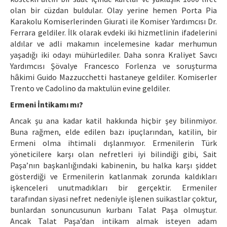
olan bir cüzdan buldular. Olay yerine hemen Porta Pia
Karakolu Komiserlerinden Giurati ile Komiser Yardımcısı Dr.
Ferrara geldiler. İlk olarak evdeki iki hizmetlinin ifadelerini
aldılar ve adli makamın incelemesine kadar merhumun
yaşadığı iki odayı mühürlediler. Daha sonra Kraliyet Savcı
Yardımcısı Şövalye Francesco Forlenza ve soruşturma
hȃkimi Guido Mazzucchetti hastaneye geldiler. Komiserler
Trento ve Cadolino da maktulün evine geldiler.
Ermeni İntikamı mı?
Ancak şu ana kadar katil hakkında hiçbir şey bilinmiyor.
Buna rağmen, elde edilen bazı ipuçlarından, katilin, bir
Ermeni olma ihtimali dışlanmıyor. Ermenilerin Türk
yöneticilere karşı olan nefretleri iyi bilindiği gibi, Sait
Paşa’nın başkanlığındaki kabinenin, bu halka karşı şiddet
gösterdiği ve Ermenilerin katlanmak zorunda kaldıkları
işkenceleri unutmadıkları bir gerçektir. Ermeniler
tarafından siyasi nefret nedeniyle işlenen suikastlar çoktur,
bunlardan sonuncusunun kurbanı Talat Paşa olmuştur.
Ancak Talat Paşa’dan intikam almak isteyen adam