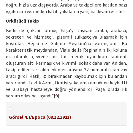
doğru hızla uzaklaşıyordu. Araba ve takipçilere katılan bazı
işçiler ara vermeden katili yakalama yarışına devam ettiler.
Ürkütücü Takip
Belki de çoktan ölmüş Paşa’yı taşıyan araba, arabacı,
sekreteri ve hizmetçi, gizemli suikastçıya ulaşmak için
koştular. Hepsi de Galeno Meydanı’na varmışlardı. Bu
karakteristik meydandan, Viale della Regina’nın iki koluna
ek olarak, çevrede bir tür merak uyandıran labirent
oluşturan altı karmaşık ve kıvrımlı sokak daha var. Aniden,
takip edilen ve takip edenler arasına 32 numaralı tramvay
aracı girdi. Katil, iz bırakmadan kaybolmak için bu andan
yararlandı. Tevfik Azmi, firariyi yakalama umudunu kaybetti
ve arabayı hastaneye doğru yönlendirdi. Paşa orada ilk
yardım odasına taşındı.”[
9
]
Görsel 4. L’Epoca (08.12.1921)