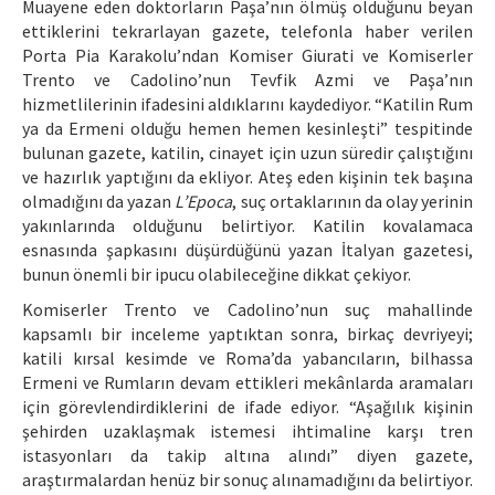
Muayene eden doktorların Paşa’nın ölmüş olduğunu beyan
ettiklerini tekrarlayan gazete, telefonla haber verilen
Porta Pia Karakolu’ndan Komiser Giurati ve Komiserler
Trento ve Cadolino’nun Tevfik Azmi ve Paşa’nın
hizmetlilerinin ifadesini aldıklarını kaydediyor. “Katilin Rum
ya da Ermeni olduğu hemen hemen kesinleşti” tespitinde
bulunan gazete, katilin, cinayet için uzun süredir çalıştığını
ve hazırlık yaptığını da ekliyor. Ateş eden kişinin tek başına
olmadığını da yazan
L’Epoca
, suç ortaklarının da olay yerinin
yakınlarında olduğunu belirtiyor. Katilin kovalamaca
esnasında şapkasını düşürdüğünü yazan İtalyan gazetesi,
bunun önemli bir ipucu olabileceğine dikkat çekiyor.
Komiserler Trento ve Cadolino’nun suç mahallinde
kapsamlı bir inceleme yaptıktan sonra, birkaç devriyeyi;
katili kırsal kesimde ve Roma’da yabancıların, bilhassa
Ermeni ve Rumların devam ettikleri mekânlarda aramaları
için görevlendirdiklerini de ifade ediyor. “Aşağılık kişinin
şehirden uzaklaşmak istemesi ihtimaline karşı tren
istasyonları da takip altına alındı” diyen gazete,
araştırmalardan henüz bir sonuç alınamadığını da belirtiyor.