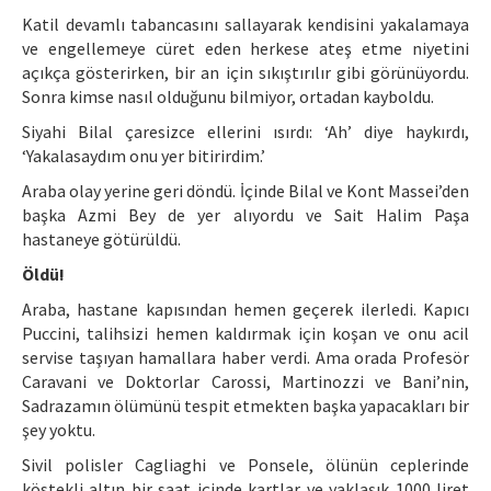
Katil devamlı tabancasını sallayarak kendisini yakalamaya
ve engellemeye cüret eden herkese ateş etme niyetini
açıkça gösterirken, bir an için sıkıştırılır gibi görünüyordu.
Sonra kimse nasıl olduğunu bilmiyor, ortadan kayboldu.
Siyahi Bilal çaresizce ellerini ısırdı: ‘Ah’ diye haykırdı,
‘Yakalasaydım onu yer bitirirdim.’
Araba olay yerine geri döndü. İçinde Bilal ve Kont Massei’den
başka Azmi Bey de yer alıyordu ve Sait Halim Paşa
hastaneye götürüldü.
Öldü!
Araba, hastane kapısından hemen geçerek ilerledi. Kapıcı
Puccini, talihsizi hemen kaldırmak için koşan ve onu acil
servise taşıyan hamallara haber verdi. Ama orada Profesör
Caravani ve Doktorlar Carossi, Martinozzi ve Bani’nin,
Sadrazamın ölümünü tespit etmekten başka yapacakları bir
şey yoktu.
Sivil polisler Cagliaghi ve Ponsele, ölünün ceplerinde
köstekli altın bir saat içinde kartlar ve yaklaşık 1000 liret