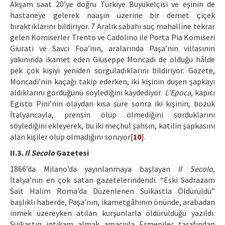
Akşam saat 20’ye doğru Türkiye Büyükelçisi ve eşinin de
hastaneye gelerek naaşın üzerine bir demet çiçek
bıraktıklarını bildiriyor. 7 Aralık sabahı suç mahalline tekrar
gelen Komiserler Trento ve Cadolino ile Porta Pia Komiseri
Giurati ve Savcı Foa’nın, aralarında Paşa’nın villasının
yakınında ikamet eden Giuseppe Moncadi de olduğu hâlde
pek çok kişiyi yeniden sorguladıklarını bildiriyor. Gazete,
Moncadi’nin kaçağı takip ederken, iki kişinin düşen şapkayı
aldıklarını gördüğünü söylediğini kaydediyor.
L’Epoca
, kapıcı
Egisto Pini’nin olaydan kısa süre sonra iki kişinin, bozuk
İtalyancayla, prensin ölüp ölmediğini sorduklarını
söylediğini ekleyerek, bu iki meçhul şahsın, katilin şapkasını
alan kişiler olup olmadığını soruyor[
10
].
II.3.
Il Secolo
Gazetesi
1866’da Milano’da yayınlanmaya başlayan
Il Secolo
,
İtalya’nın en çok satan gazetelerindendi. “Eski Sadrazam
Sait Halim Roma’da Düzenlenen Suikastla Öldürüldü”
başlıklı haberde, Paşa’nın, ikametgâhının önünde, arabadan
inmek üzereyken atılan kurşunlarla öldürüldüğü yazıldı.
Suikastın intikam almak amacıyla Ermeniler tarafından