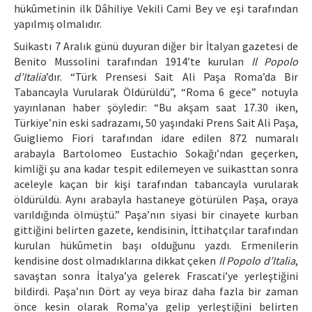
hükûmetinin ilk Dâhiliye Vekili Cami Bey ve eşi tarafından
yapılmış olmalıdır.
Suikastı 7 Aralık günü duyuran diğer bir İtalyan gazetesi de
Benito Mussolini tarafından 1914’te kurulan
Il Popolo
d’Italia
’dır. “Türk Prensesi Sait Ali Paşa Roma’da Bir
Tabancayla Vurularak Öldürüldü”, “Roma 6 gece” notuyla
yayınlanan haber şöyledir: “Bu akşam saat 17.30 iken,
Türkiye’nin eski sadrazamı, 50 yaşındaki Prens Sait Ali Paşa,
Guigliemo Fiori tarafından idare edilen 872 numaralı
arabayla Bartolomeo Eustachio Sokağı’ndan geçerken,
kimliği şu ana kadar tespit edilemeyen ve suikasttan sonra
aceleyle kaçan bir kişi tarafından tabancayla vurularak
öldürüldü. Aynı arabayla hastaneye götürülen Paşa, oraya
varıldığında ölmüştü.” Paşa’nın siyasi bir cinayete kurban
gittiğini belirten gazete, kendisinin, İttihatçılar tarafından
kurulan hükûmetin başı olduğunu yazdı. Ermenilerin
kendisine dost olmadıklarına dikkat çeken
Il Popolo d’Italia
,
savaştan sonra İtalya’ya gelerek Frascati’ye yerleştiğini
bildirdi. Paşa’nın Dört ay veya biraz daha fazla bir zaman
önce kesin olarak Roma’ya gelip yerleştiğini belirten