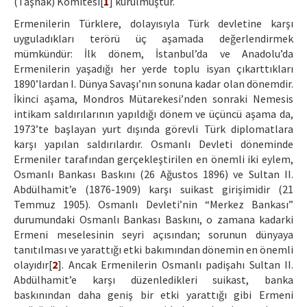
(Taşnak) Komitesi[
1
] kurulmuştur.
Ermenilerin Türklere, dolayısıyla Türk devletine karşı
uyguladıkları terörü üç aşamada değerlendirmek
mümkündür: İlk dönem, İstanbul’da ve Anadolu’da
Ermenilerin yaşadığı her yerde toplu isyan çıkarttıkları
1890’lardan I. Dünya Savaşı’nın sonuna kadar olan dönemdir.
İkinci aşama, Mondros Mütarekesi’nden sonraki Nemesis
intikam saldırılarının yapıldığı dönem ve üçüncü aşama da,
1973’te başlayan yurt dışında görevli Türk diplomatlara
karşı yapılan saldırılardır. Osmanlı Devleti döneminde
Ermeniler tarafından gerçekleştirilen en önemli iki eylem,
Osmanlı Bankası Baskını (26 Ağustos 1896) ve Sultan II.
Abdülhamit’e (1876-1909) karşı suikast girişimidir (21
Temmuz 1905). Osmanlı Devleti’nin “Merkez Bankası”
durumundaki Osmanlı Bankası Baskını, o zamana kadarki
Ermeni meselesinin seyri açısından; sorunun dünyaya
tanıtılması ve yarattığı etki bakımından dönemin en önemli
olayıdır[
2
]. Ancak Ermenilerin Osmanlı padişahı Sultan II.
Abdülhamit’e karşı düzenledikleri suikast, banka
baskınından daha geniş bir etki yarattığı gibi Ermeni