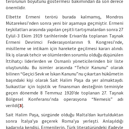
terörünün boyutunu göstermesi bakımından da son derece
önemlidir.
Elbette Ermeni terörü burada kalmamış, Mondros
Mütarekesi’nden sonra yeni bir aşamaya geçmiştir. Ermeni
teşkilatları arasında yapılan çeşitli tartışmalardan sonra 27
Eylül-3 Ekim 1919 tarihlerinde Erivan’da toplanan Taşnak
Ermeni Devrimci Federasyonlarının 9. Kongresi’nde,
misilleme ve intikam için harekete geçilmesi kararı alındı.
İlk iş olarak tehcir ve ölümlerden sorumlu olduğu düşünülen
İttihatçı liderlerden ve Osmanlı yöneticilerinden bir liste
oluşturuldu. Bu isimler arasında “Tehcir Kanunu” olarak
bilinen “Geçici Sevk ve İskan Kanunu”nu çıkartan hükûmetin
başındaki kişi olarak Sait Halim Paşa da yer almaktaydı.
Suikastlar için lojistik ve finansman desteğinin teminiyle
geçen dönemde 8 Temmuz 1920’de toplanan 27. Taşnak
Bölgesel Konferansı’nda operasyona “Nemesis” adı
verildi[
3
].
Sait Halim Paşa, sürgünde olduğu Malta’dan kurtulduktan
sonra İtalya’ya geçerek Roma’ya yerleşti. Anlaşıldığı
kadarıyla kendisi, Ermenilerin, Türk literatüründeki ifadeyle