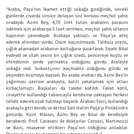
“Araba, Paşa’nın ikamet ettiği sokağa girdiğinde, önceki
günlerde civarda sinsice dolaşan söz konusu meçhul şahıs
oradaydı. Azmi Bey, 4,70 liret tutan arabanın parasını
ödemek için arabacıya 5 liret verirken, meçhul şahıs villanın
kapısının yanındaydı. Arabaya yaklaştı ve Paşa’ya ateş
ederek alnından vurdu. Ölüm kaçınılmazdı. Talihsiz prens,
çığlık atamadan arabanın koltuğuna yuvarlandı. Siyahi Bilal
evdeydi ve silah sesini bir çığlık izledi, pencereye koştu ve
efendisinin yerde yatmakta olduğunu gördü. Aceleyle
sokağa indi. Suikastçının kaçmakta olduğunu gördü ve
peşinden koşmaya başladı. Bu arada arabacı da, Azmi Bey’in
çağırması üzerine arabayla, katili yakalamak için atları
kırbaçlamıştı. Başkaları da takibe katıldı. Fakat katil,
cinayette kullandığı tabancayla kendisine yaklaşan herkesi
tehdit ederek uzak tutmayı başardı. Arabacı Fiori, kullandığı
arabayla geri döndü ve derhal Sait Halim Paşa’yı Poliklinik’e
götürdü. Kont Massei, Azmi Bey ve Bilal de kendisiyle
beraberdi. Prof. Caravani ile doktorlar Carossi, Martinozzi
ve Bani, muayene ettikleri Paşa’nın öldüğünü anladılar.