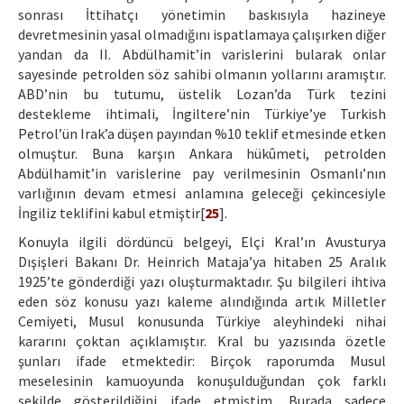
sonrası İttihatçı yönetimin baskısıyla hazineye
devretmesinin yasal olmadığını ispatlamaya çalışırken diğer
yandan da II. Abdülhamit’in varislerini bularak onlar
sayesinde petrolden söz sahibi olmanın yollarını aramıştır.
ABD’nin bu tutumu, üstelik Lozan’da Türk tezini
destekleme ihtimali, İngiltere’nin Türkiye’ye Turkish
Petrol’ün Irak’a düşen payından %10 teklif etmesinde etken
olmuştur. Buna karşın Ankara hükûmeti, petrolden
Abdülhamit’in varislerine pay verilmesinin Osmanlı’nın
varlığının devam etmesi anlamına geleceği çekincesiyle
İngiliz teklifini kabul etmiştir[
25
].
Konuyla ilgili dördüncü belgeyi, Elçi Kral’ın Avusturya
Dışişleri Bakanı Dr. Heinrich Mataja’ya hitaben 25 Aralık
1925’te gönderdiği yazı oluşturmaktadır. Şu bilgileri ihtiva
eden söz konusu yazı kaleme alındığında artık Milletler
Cemiyeti, Musul konusunda Türkiye aleyhindeki nihai
kararını çoktan açıklamıştır. Kral bu yazısında özetle
şunları ifade etmektedir: Birçok raporumda Musul
meselesinin kamuoyunda konuşulduğundan çok farklı
şekilde gösterildiğini ifade etmiştim. Burada sadece