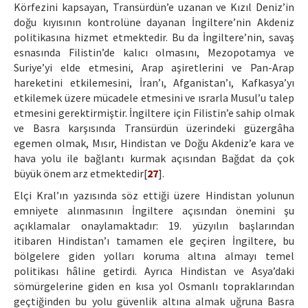
Körfezini kapsayan, Transürdün’e uzanan ve Kızıl Deniz’in
doğu kıyısının kontrolüne dayanan İngiltere’nin Akdeniz
politikasına hizmet etmektedir. Bu da İngiltere’nin, savaş
esnasında Filistin’de kalıcı olmasını, Mezopotamya ve
Suriye’yi elde etmesini, Arap aşiretlerini ve Pan-Arap
hareketini etkilemesini, İran’ı, Afganistan’ı, Kafkasya’yı
etkilemek üzere mücadele etmesini ve ısrarla Musul’u talep
etmesini gerektirmiştir. İngiltere için Filistin’e sahip olmak
ve Basra karşısında Transürdün üzerindeki güzergâha
egemen olmak, Mısır, Hindistan ve Doğu Akdeniz’e kara ve
hava yolu ile bağlantı kurmak açısından Bağdat da çok
büyük önem arz etmektedir[
27
].
Elçi Kral’ın yazısında söz ettiği üzere Hindistan yolunun
emniyete alınmasının İngiltere açısından önemini şu
açıklamalar onaylamaktadır: 19. yüzyılın başlarından
itibaren Hindistan’ı tamamen ele geçiren İngiltere, bu
bölgelere giden yolları koruma altına almayı temel
politikası hâline getirdi. Ayrıca Hindistan ve Asya’daki
sömürgelerine giden en kısa yol Osmanlı topraklarından
geçtiğinden bu yolu güvenlik altına almak uğruna Basra