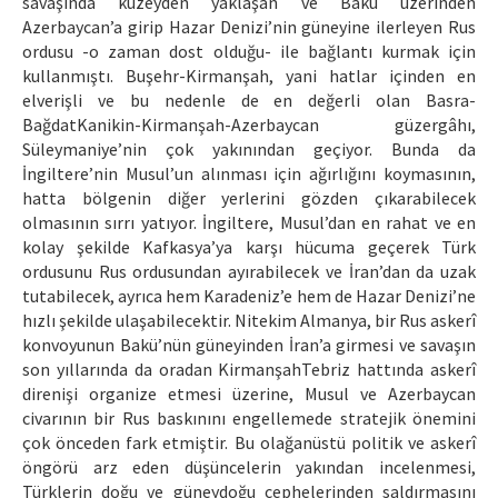
savaşında kuzeyden yaklaşan ve Bakü üzerinden
Azerbaycan’a girip Hazar Denizi’nin güneyine ilerleyen Rus
ordusu -o zaman dost olduğu- ile bağlantı kurmak için
kullanmıştı. Buşehr-Kirmanşah, yani hatlar içinden en
elverişli ve bu nedenle de en değerli olan Basra-
BağdatKanikin-Kirmanşah-Azerbaycan güzergâhı,
Süleymaniye’nin çok yakınından geçiyor. Bunda da
İngiltere’nin Musul’un alınması için ağırlığını koymasının,
hatta bölgenin diğer yerlerini gözden çıkarabilecek
olmasının sırrı yatıyor. İngiltere, Musul’dan en rahat ve en
kolay şekilde Kafkasya’ya karşı hücuma geçerek Türk
ordusunu Rus ordusundan ayırabilecek ve İran’dan da uzak
tutabilecek, ayrıca hem Karadeniz’e hem de Hazar Denizi’ne
hızlı şekilde ulaşabilecektir. Nitekim Almanya, bir Rus askerî
konvoyunun Bakü’nün güneyinden İran’a girmesi ve savaşın
son yıllarında da oradan KirmanşahTebriz hattında askerî
direnişi organize etmesi üzerine, Musul ve Azerbaycan
civarının bir Rus baskınını engellemede stratejik önemini
çok önceden fark etmiştir. Bu olağanüstü politik ve askerî
öngörü arz eden düşüncelerin yakından incelenmesi,
Türklerin doğu ve güneydoğu cephelerinden saldırmasını