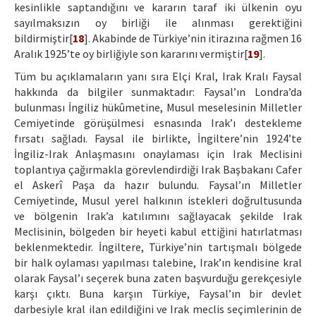
kesinlikle saptandığını ve kararın taraf iki ülkenin oyu
sayılmaksızın oy birliği ile alınması gerektiğini
bildirmiştir[
18
]. Akabinde de Türkiye’nin itirazına rağmen 16
Aralık 1925’te oy birliğiyle son kararını vermiştir[
19
].
Tüm bu açıklamaların yanı sıra Elçi Kral, Irak Kralı Faysal
hakkında da bilgiler sunmaktadır: Faysal’ın Londra’da
bulunması İngiliz hükûmetine, Musul meselesinin Milletler
Cemiyetinde görüşülmesi esnasında Irak’ı destekleme
fırsatı sağladı. Faysal ile birlikte, İngiltere’nin 1924’te
İngiliz-Irak Anlaşmasını onaylaması için Irak Meclisini
toplantıya çağırmakla görevlendirdiği Irak Başbakanı Cafer
el Askerî Paşa da hazır bulundu. Faysal’ın Milletler
Cemiyetinde, Musul yerel halkının istekleri doğrultusunda
ve bölgenin Irak’a katılımını sağlayacak şekilde Irak
Meclisinin, bölgeden bir heyeti kabul ettiğini hatırlatması
beklenmektedir. İngiltere, Türkiye’nin tartışmalı bölgede
bir halk oylaması yapılması talebine, Irak’ın kendisine kral
olarak Faysal’ı seçerek buna zaten başvurduğu gerekçesiyle
karşı çıktı. Buna karşın Türkiye, Faysal’ın bir devlet
darbesiyle kral ilan edildiğini ve Irak meclis seçimlerinin de