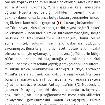
önemli toprak kazanımları dahi elde etmişti. Ancak bir süre
sonra Ankara hükûmeti, Yunan işgaline karşı mücadele
uğruna Musul’a gönderdiği birliklerin önemli kısmını
çekmek durumunda kalınca bölge Lozan görüşmeleri öncesi
İngilizlerin kontrolüne geçmişti[
11
]. Lozan görüşmelerinde
ise Türk heyeti, Musul’un etnik, tarihi, siyasi, coğrafi, askerî
ve ekonomik nedenlerle Irak’a bırakılamayacağını, bölge
halkının da Irak yönetimini istemediğini, bunu tespit
etmenin tek yolunun ise halk oylaması olduğunu
savunmuştu. Buna karşın İngiliz heyeti, bölge halkının cahil
olması nedeniyle oylamaya gidilemeyeceği, Türklerin bölge
nüfusunun onda birini oluşturduğu ve Irak halkının Kral
Faysal’ı seçmekle tercihini yaptığı gerekçelerini ileri sürerek
Musul’un Irak’a bırakılmasını istemişti. Türkiye, Lozan’da
Musul’u geri alabilmek için çok direnmiş ancak İngiltere
buna yanaşmayınca, sırf bu nedenle konferansı sekteye
uğratmamak üzere Lozan Antlaşması’nın 3/2. Maddesiyle,
sorunun 9 ay içinde iki devlet arasında uzlaşmayla
çözülmesini, bir uzlaşı sağlanamazsa meselenin Milletler
Cemiyetine götürülmesini kabul etmişti[
12
]. Bunun