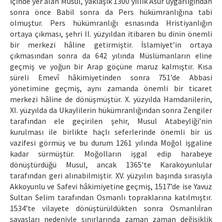
içinde yer alan Musul, yaklaşık 1300 yıllık Asur uygarlığından
sonra önce Babil sonra da Pers hükümranlığına tabi
olmuştur. Pers hükümranlığı esnasında Hristiyanlığın
ortaya çıkması, şehri II. yüzyıldan itibaren bu dinin önemli
bir merkezi hâline getirmiştir. İslamiyet’in ortaya
çıkmasından sonra da 642 yılında Müslümanların eline
geçmiş ve yoğun bir Arap göçüne maruz kalmıştır. Kısa
süreli Emevî hâkimiyetinden sonra 751’de Abbasi
yönetimine geçmiş, aynı zamanda önemli bir ticaret
merkezi hâline de dönüşmüştür. X. yüzyılda Hamdanilerin,
XI. yüzyılda da Ukaylilerin hükümranlığından sonra Zengiler
tarafından ele geçirilen şehir, Musul Atabeyliği’nin
kurulması ile birlikte haçlı seferlerinde önemli bir üs
vazifesi görmüş ve bu durum 1261 yılında Moğol işgaline
kadar sürmüştür. Moğolların işgal edip harabeye
dönüştürdüğü Musul, ancak 1365’te Karakoyunlular
tarafından geri alınabilmiştir. XV. yüzyılın başında sırasıyla
Akkoyunlu ve Safevi hâkimiyetine geçmiş, 1517’de ise Yavuz
Sultan Selim tarafından Osmanlı topraklarına katılmıştır.
1534’te vilayete dönüştürüldükten sonra Osmanlıİran
savaşları nedeniyle sınırlarında zaman zaman değişiklik