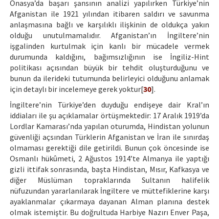
Önasya’da başarı şansının analizi yapılırken Türkiye’nin
Afganistan ile 1921 yılından itibaren saldırı ve savunma
anlaşmasına bağlı ve karşılıklı ilişkinin de oldukça yakın
olduğu unutulmamalıdır. Afganistan’ın İngiltere’nin
işgalinden kurtulmak için kanlı bir mücadele vermek
durumunda kaldığını, bağımsızlığının ise İngiliz-Hint
politikası açısından büyük bir tehdit oluşturduğunu ve
bunun da ilerideki tutumunda belirleyici olduğunu anlamak
için detaylı bir incelemeye gerek yoktur[
30
].
İngiltere’nin Türkiye’den duyduğu endişeye dair Kral’ın
iddiaları ile şu açıklamalar örtüşmektedir: 17 Aralık 1919’da
Lordlar Kamarası’nda yapılan oturumda, Hindistan yolunun
güvenliği açsından Türklerin Afganistan ve İran ile sınırdaş
olmaması gerektiği dile getirildi. Bunun çok öncesinde ise
Osmanlı hükûmeti, 2 Ağustos 1914’te Almanya ile yaptığı
gizli ittifak sonrasında, başta Hindistan, Mısır, Kafkasya ve
diğer Müslüman topraklarında Sultanın halifelik
nüfuzundan yararlanılarak İngiltere ve müttefiklerine karşı
ayaklanmalar çıkarmaya dayanan Alman planına destek
olmak istemiştir. Bu doğrultuda Harbiye Nazırı Enver Paşa,