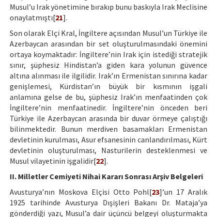
Musul’u Irak yönetimine bırakıp bunu baskıyla Irak Meclisine
onaylatmıştı[
21
].
Son olarak Elçi Kral, İngiltere açısından Musul’un Türkiye ile
Azerbaycan arasından bir set oluşturulmasındaki önemini
ortaya koymaktadır: İngiltere’nin Irak için istediği stratejik
sınır, şüphesiz Hindistan’a giden kara yolunun güvence
altına alınması ile ilgilidir. Irak’ın Ermenistan sınırına kadar
genişlemesi, Kürdistan’ın büyük bir kısmının işgali
anlamına gelse de bu, şüphesiz Irak’ın menfaatinden çok
İngiltere’nin menfaatinedir. İngiltere’nin önceden beri
Türkiye ile Azerbaycan arasında bir duvar örmeye çalıştığı
bilinmektedir. Bunun merdiven basamakları Ermenistan
devletinin kurulması, Asur efsanesinin canlandırılması, Kürt
devletinin oluşturulması, Nasturilerin desteklenmesi ve
Musul vilayetinin işgalidir[
22
].
II. Milletler Cemiyeti Nihai Kararı Sonrası Arşiv Belgeleri
Avusturya’nın Moskova Elçisi Otto Pohl[
23
]’un 17 Aralık
1925 tarihinde Avusturya Dışişleri Bakanı Dr. Mataja’ya
gönderdiği yazı, Musul’a dair üçüncü belgeyi oluşturmakta