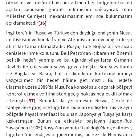
olmasını ve Irak’ın ilhakı adı altında her bölgenin hukuki
açıdan kendisine garanti edilmesini sağlayacak olan
Milletler Cemiyeti mekanizmasının emrinde bulunmasını
açıklamaktadır[
36
].
İngiltere’nin Rusya ve Türkiye’den duyduğu endişenin Musul
ile ilişkisini ve bunda İran ve Afganistan’ın oynadığı rolü şu
alıntılar tamamlamaktadır: Rusya, Türk Boğazları ve sıcak
denizlere inme konusunu Deli Petro’dan itibaren en önemli
politik hedefi yapmış ve bu uğurda yüzyıllarca Osmanlı
Devleti ile çok sayıda savaşı göze almıştır. Son yüzyıllarda
ise Bağdat ve Basra, hatta İskenderun körfezine inmeyi
vazgeçilmez bir hedef hâline getirmiştir. Bu hedefe
ulaşmak üzere 1889’da Musul’da konsolosluk açarak bölgeyi
kontrol etmek ve Hindistan geçiş noktasında etkili olmak
istemiştir[
37
]. Bununla da yetinmeyen Rusya, Çin’de de
faaliyetlere girişince İngiltere bundan endişelenmiş ve aynı
bölgede hayati menfaati bulunan Japonya’yı Rusya’ya karşı
kışkırtmıştır. Bunun da etkisiyle başlayan Japon-Rus
Savaşı’nda (1905) Rusya’nın yenilip Uzakdoğu’dan çekilmesi,
İngiltere’nin endişesini gidermemiş, bu kez de Hindistan’a