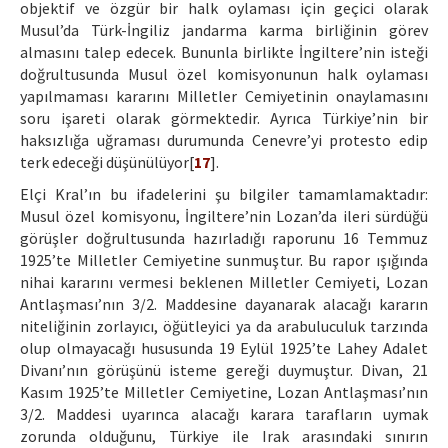
objektif ve özgür bir halk oylaması için geçici olarak
Musul’da Türk-İngiliz jandarma karma birliğinin görev
almasını talep edecek. Bununla birlikte İngiltere’nin isteği
doğrultusunda Musul özel komisyonunun halk oylaması
yapılmaması kararını Milletler Cemiyetinin onaylamasını
soru işareti olarak görmektedir. Ayrıca Türkiye’nin bir
haksızlığa uğraması durumunda Cenevre’yi protesto edip
terk edeceği düşünülüyor[
17
].
Elçi Kral’ın bu ifadelerini şu bilgiler tamamlamaktadır:
Musul özel komisyonu, İngiltere’nin Lozan’da ileri sürdüğü
görüşler doğrultusunda hazırladığı raporunu 16 Temmuz
1925’te Milletler Cemiyetine sunmuştur. Bu rapor ışığında
nihai kararını vermesi beklenen Milletler Cemiyeti, Lozan
Antlaşması’nın 3/2. Maddesine dayanarak alacağı kararın
niteliğinin zorlayıcı, öğütleyici ya da arabuluculuk tarzında
olup olmayacağı hususunda 19 Eylül 1925’te Lahey Adalet
Divanı’nın görüşünü isteme gereği duymuştur. Divan, 21
Kasım 1925’te Milletler Cemiyetine, Lozan Antlaşması’nın
3/2. Maddesi uyarınca alacağı karara tarafların uymak
zorunda olduğunu, Türkiye ile Irak arasındaki sınırın