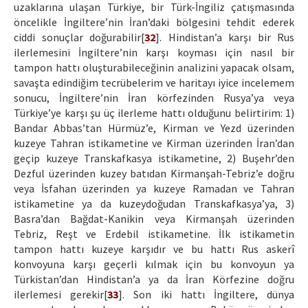
uzaklarına ulaşan Türkiye, bir Türk-İngiliz çatışmasında
öncelikle İngiltere’nin İran’daki bölgesini tehdit ederek
ciddi sonuçlar doğurabilir[
32
]. Hindistan’a karşı bir Rus
ilerlemesini İngiltere’nin karşı koyması için nasıl bir
tampon hattı oluşturabileceğinin analizini yapacak olsam,
savaşta edindiğim tecrübelerim ve haritayı iyice incelemem
sonucu, İngiltere’nin İran körfezinden Rusya’ya veya
Türkiye’ye karşı şu üç ilerleme hattı olduğunu belirtirim: 1)
Bandar Abbas’tan Hürmüz’e, Kirman ve Yezd üzerinden
kuzeye Tahran istikametine ve Kirman üzerinden İran’dan
geçip kuzeye Transkafkasya istikametine, 2) Buşehr’den
Dezful üzerinden kuzey batıdan Kirmanşah-Tebriz’e doğru
veya İsfahan üzerinden ya kuzeye Ramadan ve Tahran
istikametine ya da kuzeydoğudan Transkafkasya’ya, 3)
Basra’dan Bağdat-Kanikin veya Kirmanşah üzerinden
Tebriz, Reşt ve Erdebil istikametine. İlk istikametin
tampon hattı kuzeye karşıdır ve bu hattı Rus askerî
konvoyuna karşı geçerli kılmak için bu konvoyun ya
Türkistan’dan Hindistan’a ya da İran Körfezine doğru
ilerlemesi gerekir[
33
]. Son iki hattı İngiltere, dünya