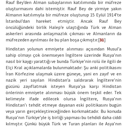
Rauf Bey’den Alman subaylarının katılımında bir müfreze
oluşturmasını dahi istemiştir. Rauf Bey de yirmiye yakın
Almanın katılımıyla bir müfreze oluşturup 15 Eylül 1914’te
İstanbul’dan hareket etmiştir. Ancak Rauf Bey
öncülüğündeki birlik Halep’e ulaştığında Türk ve Alman
askerleri arasında anlaşmazlık çıkması ve Almanların da
müfrezeden ayrılması ile bu plan boşa çıkmıştır.[
31
]
Hindistan yolunun emniyete alınması açısından Musul’a
sahip olmayı çok önemseyen İngiltere üzerinde Rusya’nın
nasıl bir kaygı yarattığı ve bunda Türkiye’nin rolü ile ilgili de
Elçi Kral açıklamalarda bulunmaktadır: Şu anki politikasını
İran Körfezine ulaşmak üzere güneye, yani en zayıf ve en
nazik yeri sayılan Hindistan’a saldırarak İngiltere’nin
gücünü zayıflatmak isteyen Rusya’ya karşı Hindistan
önlerinin emniyete alınması büyük önem teşkil eder. Tek
kelimeyle ifade edilecek olursa İngiltere, Rusya’nın
Hindistan’ı tehdit etmeye dayanan eski politikasını bugün
veya yarın gerçekleştireceğinden korkmaktadır. Bu konuda
Rusya’nın Türkiye’yle iş birliği yapması bu tehdidi daha ciddi
kılmıştır. Çünkü büyük Türk ve Turan planları ile Asya’nın