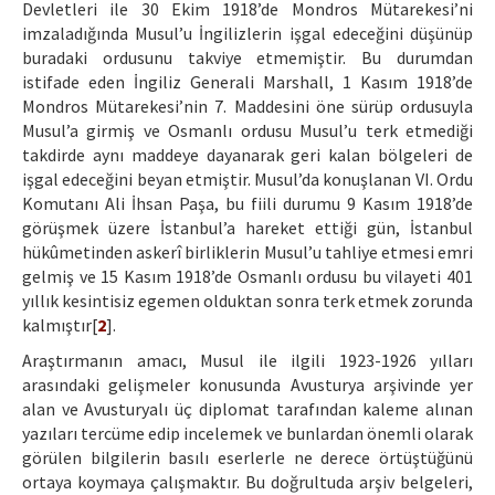
Devletleri ile 30 Ekim 1918’de Mondros Mütarekesi’ni
imzaladığında Musul’u İngilizlerin işgal edeceğini düşünüp
buradaki ordusunu takviye etmemiştir. Bu durumdan
istifade eden İngiliz Generali Marshall, 1 Kasım 1918’de
Mondros Mütarekesi’nin 7. Maddesini öne sürüp ordusuyla
Musul’a girmiş ve Osmanlı ordusu Musul’u terk etmediği
takdirde aynı maddeye dayanarak geri kalan bölgeleri de
işgal edeceğini beyan etmiştir. Musul’da konuşlanan VI. Ordu
Komutanı Ali İhsan Paşa, bu fiili durumu 9 Kasım 1918’de
görüşmek üzere İstanbul’a hareket ettiği gün, İstanbul
hükûmetinden askerî birliklerin Musul’u tahliye etmesi emri
gelmiş ve 15 Kasım 1918’de Osmanlı ordusu bu vilayeti 401
yıllık kesintisiz egemen olduktan sonra terk etmek zorunda
kalmıştır[
2
].
Araştırmanın amacı, Musul ile ilgili 1923-1926 yılları
arasındaki gelişmeler konusunda Avusturya arşivinde yer
alan ve Avusturyalı üç diplomat tarafından kaleme alınan
yazıları tercüme edip incelemek ve bunlardan önemli olarak
görülen bilgilerin basılı eserlerle ne derece örtüştüğünü
ortaya koymaya çalışmaktır. Bu doğrultuda arşiv belgeleri,