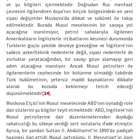
ve şu bilgileri içermektedir: Doğrudan Rus menfaat
çevresini ilgilendiren Asya’nın birçok bölgesindeki en yeni
siyasi değişimler Moskova’da dikkat ve sükûnet ile takip
edilmektedir. Burada Musul meselesinin bir savaşa yol
açacağına inanılmıyor, petrol sahalarıyla ilgilenen
Amerikalıların İngilizlerle irtibatlarını kesmesi durumunda
Türklerin güçlü şekilde devreye gireceğine ve İngiltere’nin
sadece askerîteknik nedenlerle değil, siyasi nedenlerle de
zorluklar yaratacağından, bir savaşı göze alamayıp geri
adım atacağına inanılıyor. Ancak Musul petrolleri ile
ilgilenenlerin cephesinde bir bölünme olmadığı takdirde
Türk hükûmetinin, yetersiz maddi kaynaklarını dikkate
alarak bu konuda beklemeyi tercih edeceği
düşünülmektedir[
24
].
Moskova Elçisi’nin Musul meselesinde ABD’nin oynadığı role
dair sözlerini şu bilgiler teyit etmektedir: ABD, İngiltere’nin
Musul petrollerine dair düzenlemelerinden duyduğu
rahatsızlığı bu ülkeye verdiği sert notalarla ifade etmiştir.
Ayrıca, bir yandan Sultan II. Abdülhamit’in 1890’da padişah
hazinesi ilan ettiği Musul petrolünü, II. Meşrutiyet’in ilanı