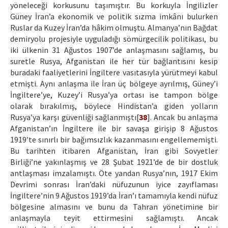
yöneleceği korkusunu taşımıştır. Bu korkuyla İngilizler
Güney İran’a ekonomik ve politik sızma imkânı bulurken
Ruslar da Kuzey İran’da hâkim olmuştu. Almanya’nın Bağdat
demiryolu projesiyle uyguladığı sömürgecilik politikası, bu
iki ülkenin 31 Ağustos 1907’de anlaşmasını sağlamış, bu
suretle Rusya, Afganistan ile her tür bağlantısını kesip
buradaki faaliyetlerini İngiltere vasıtasıyla yürütmeyi kabul
etmişti. Aynı anlaşma ile İran üç bölgeye ayrılmış, Güney’i
İngiltere’ye, Kuzey’i Rusya’ya ortası ise tampon bölge
olarak bırakılmış, böylece Hindistan’a giden yolların
Rusya’ya karşı güvenliği sağlanmıştı[
38
]. Ancak bu anlaşma
Afganistan’ın İngiltere ile bir savaşa girişip 8 Ağustos
1919’te sınırlı bir bağımsızlık kazanmasını engellememişti.
Bu tarihten itibaren Afganistan, İran gibi Sovyetler
Birliği’ne yakınlaşmış ve 28 Şubat 1921’de de bir dostluk
antlaşması imzalamıştı. Öte yandan Rusya’nın, 1917 Ekim
Devrimi sonrası İran’daki nüfuzunun iyice zayıflaması
İngiltere’nin 9 Ağustos 1919’da İran’ı tamamıyla kendi nüfuz
bölgesine almasını ve bunu da Tahran yönetimine bir
anlaşmayla teyit ettirmesini sağlamıştı. Ancak