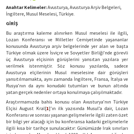
Etik İlkeler
Anahtar Kelimeler:
Avusturya, Avusturya Arşiv Belgeleri,
Yazar Rehberi
İngiltere, Musul Meselesi, Türkiye.
GİRİŞ
Hakem Rehberi
Bu araştırma kaleme alınırken Musul meselesi ile ilgili,
İletişim
Lozan Konferansı ve Milletler Cemiyetinde yaşananlar
konusunda Avusturya arşiv belgelerinde yer alan ve başta
Türkiye olmak üzere İsviçre ve Sovyetler Birliği’nde görevli
üç Avusturya elçisinin görüşlerini yansıtan yazılara yer
verilmek istenmiştir. Söz konusu yazılarda, sadece
Avusturya elçilerinin Musul meselesine dair görüşleri
yansıtılmamakta, aynı zamanda İngiltere, Fransa, İtalya ve
Rusya’nın da aynı konudaki tutumları ve bunun altında
yatan gerçek nedenler ortaya konulmaya çalışılmaktadır.
Araştırmamızda bahis konusu olan Avusturya’nın Türkiye
Elçisi August Kral[
1
]’ın ilk yazısında Musul’a dair, Lozan
Konferansı ve sonrası yaşanan gelişmelerle ilgili zaten özet
bir bilgi yer alacağı için bu konferansa kadarki gelişmelerle
ilgili kısa bir tarihçe sunulacaktır: Günümüzde Irak sınırları