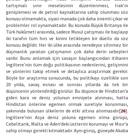
tartışmalı sınır meselesinin düzenlenmesi, Irak’ın
genişlemesi ve de petrol kaynaklarına sahip olunması söz
konusu olmamakta, siyasi manada çok daha önemli çıkar ve
problemler rol oynamaktadır. Bu konuda Büyük Britanya ile
Türk hükûmeti arasında, sadece Musul çatışması ile başlayıp
iki tarafın tüm hırs ve kinini tetikleyen bir düello da söz
konusu değildir. Her iki ülke arasında neredeyse silinmez bir
düşmanlık yaratan çatışmanın çok daha derin sebepleri
vardır. Bunu anlamak için savaşın başlangıcından itibaren
İngiltere’nin tüm doğu politikasının nedenlerini, gelişimini
ve yönlerini takip etmek ve detaylıca araştırmak gerekir.
Böyle bir araştırma sonucunda, bu politikayı özellikle son
20 yılda, savaş esnası ve sonrası yıllarda da tek bir
düşüncenin yönlendirdiği görülür. Bu düşünce de Hindistan’a
giden kara ve deniz yolunun emniyete alınması, hatta
Hindistan önlerine egemen olmak suretiyle korunması,
yakınında bulunan ülkelerin de etki altına alınmasıdır[
26
].
İngiltere’nin Asya deniz yoluna egemen olma görüşü,
Cebelitarık, Malta ve Aden’deki üstlerini korumayı ve Mısır’a
sahip olmayı gerekli kılmaktadır. Aynı görüş, güneyde Akaba