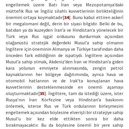
engellemek üzere Batı İran veya Mezopotamya’daki
müttefik Rus ve İngiliz silahlı kuvvetlerinin birlikteliğinin
önemini ortaya koymaktadır[
34
]. Bunu kabul ettiren askerî
bir megalomani değil, derin bir siyasi bilgidir. Belki de bu,
batıdan ya da kuzeyden İran’a ve Hindistan’a yönelecek bir
Türk veya Rus işgal ordusunu durdurmak açısından
olağanüstü stratejik değerdeki Musul’a sahip olmanın
İngiltere için öneminin Almanya ve Türkiye tarafından daha
önceden fark edildiğinin de ispatıydı. İngiltere açısından
Musul’a sahip olmak, Akdeniz’den İran ve Hindistan’a giden
kara yolunun emniyete alınmasında, zengin petrol
kaynaklarının her bölgeye dağıtımında, ayrıca hava ve
otomobil hatlarının ve de Irak’ta konuşlanan hava
kuvvetlerinin desteklenmesinde en önemli aşamayı
oluşturmaktadır[
35
]. İngiltere, tam da istediği üzere, ister
Rusya’nın İran Körfezine veya Hindistan’a baskınını
önlemek, isterse Rus ve Türk ordularının birleşmesini
engellemek açısından böylesine elverişli bir stratejiye sahip
Musul’u bir kez elde ettikten sonra bir daha
bırakmayacaktır. Bu da böylesine önemli bir yere sahip