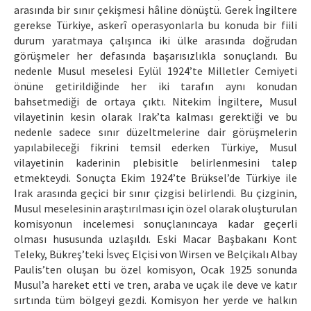
arasında bir sınır çekişmesi hâline dönüştü. Gerek İngiltere
gerekse Türkiye, askerî operasyonlarla bu konuda bir fiili
durum yaratmaya çalışınca iki ülke arasında doğrudan
görüşmeler her defasında başarısızlıkla sonuçlandı. Bu
nedenle Musul meselesi Eylül 1924’te Milletler Cemiyeti
önüne getirildiğinde her iki tarafın aynı konudan
bahsetmediği de ortaya çıktı. Nitekim İngiltere, Musul
vilayetinin kesin olarak Irak’ta kalması gerektiği ve bu
nedenle sadece sınır düzeltmelerine dair görüşmelerin
yapılabileceği fikrini temsil ederken Türkiye, Musul
vilayetinin kaderinin plebisitle belirlenmesini talep
etmekteydi. Sonuçta Ekim 1924’te Brüksel’de Türkiye ile
Irak arasında geçici bir sınır çizgisi belirlendi. Bu çizginin,
Musul meselesinin araştırılması için özel olarak oluşturulan
komisyonun incelemesi sonuçlanıncaya kadar geçerli
olması hususunda uzlaşıldı. Eski Macar Başbakanı Kont
Teleky, Bükreş’teki İsveç Elçisi von Wirsen ve Belçikalı Albay
Paulis’ten oluşan bu özel komisyon, Ocak 1925 sonunda
Musul’a hareket etti ve tren, araba ve uçak ile deve ve katır
sırtında tüm bölgeyi gezdi. Komisyon her yerde ve halkın