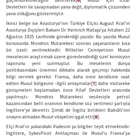
güçlendirebileceğini belirterek[
6
] Musul için İtilaf
Devletleri ile savaşmadan yana değil, diplomatik çözümden
yana olduğunu göstermiştir.
İkinci belge ise Avusturya’nın Türkiye Elçisi August Kral’ın
Avusturya Dışişleri Bakanı Dr. Heinrich Mataja’ya hitaben 22
Ağustos 1925 tarihinde gönderdiği yazıdır. Bu yazıda Musul
konusunda Mondros Mütarekesi sonrası yaşananların kısa
bir özeti verilmektedir: Milletler Cemiyetinin Musul
meselesini araştırmak üzere görevlendirdiği özel komisyon
raporunu yeni sunmuştur. Bu meselenin dünya
politikasındaki önemini dikkate alarak geçmişi hakkında
bilgi vermek gerekir. Fransa, daha önce kendisine vaat
edilen Musul bölgesini -ilgili anlaşmalar[
7
] daha mütareke
görüşmeleri başlamadan önce İtilaf Devletleri arasında
yapılmıştı- Mondros Mütarekesi vesilesiyle petrol
kazancından belli oranının kendisine söz verilmesi şartıyla
İngiltere’ye devretti. Şimdi de İngiliz birlikleri Babıâli’nin
onayını almadan Musul vilayetini işgal etti[
8
].
Elçi Kral’ın yukarıdaki ifadesini şu bilgiler teyit etmektedir:
İngiltere, SykesPicot Antlaşması ile Musul’u Fransa’ya