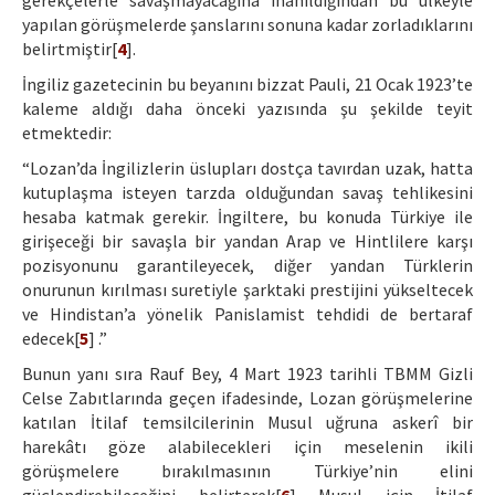
gerekçelerle savaşmayacağına inanıldığından bu ülkeyle
yapılan görüşmelerde şanslarını sonuna kadar zorladıklarını
belirtmiştir[
4
].
İngiliz gazetecinin bu beyanını bizzat Pauli, 21 Ocak 1923’te
kaleme aldığı daha önceki yazısında şu şekilde teyit
etmektedir:
“Lozan’da İngilizlerin üslupları dostça tavırdan uzak, hatta
kutuplaşma isteyen tarzda olduğundan savaş tehlikesini
hesaba katmak gerekir. İngiltere, bu konuda Türkiye ile
girişeceği bir savaşla bir yandan Arap ve Hintlilere karşı
pozisyonunu garantileyecek, diğer yandan Türklerin
onurunun kırılması suretiyle şarktaki prestijini yükseltecek
ve Hindistan’a yönelik Panislamist tehdidi de bertaraf
edecek[
5
] .”
Bunun yanı sıra Rauf Bey, 4 Mart 1923 tarihli TBMM Gizli
Celse Zabıtlarında geçen ifadesinde, Lozan görüşmelerine
katılan İtilaf temsilcilerinin Musul uğruna askerî bir
harekâtı göze alabilecekleri için meselenin ikili
görüşmelere bırakılmasının Türkiye’nin elini