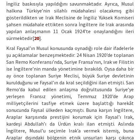
İngiliz baskısıyla yapıldığını savunmaktadır. Ayrıca, Musul
halkına Türkiye’nin silahlı müdahalesi olacakmış gibi
gösterildikten ve Irak Meclisine de İngiliz Yüksek Komiseri
şahsen müdahale ettikten sonra İngiltere ile Irak arasında
yapılan anlaşmanın 11 Ocak 1924’te onaylandığını ileri
sürmektedir[
20
].
Kral Faysal’ın Musul konusunda oynadığı role dair ifadelerle
şu açıklamalar benzeşmektedir: 24 Nisan 1920’de toplanan
San Remo Konferansı’nda, Suriye Fransa’nın, Irak ve Filistin
ise İngiltere’nin manda yönetimine bırakıldı. Oysa daha bir
ay önce toplanan Suriye Meclisi, büyük Suriye devletinin
kurulduğunu ve Faysal’ın da kral seçildiğini ilan etmişti. San
Remo’da kabul edilen anlaşma doğrultusunda Suriye’ye
yerleşen Fransız yönetimi, Temmuz 1920’de Arap
milliyetçilerini tasfiye etmek üzere başlattığı harekât
sonucunda Faysal ülkeden kaçmıştı. Buna karşın İngiltere,
Araplar karşısında prestijini korumak için Faysal’ı Irak,
kardeşi Abdullah’ı da Ürdün kralı ilan etmişti. Aslında
İngiltere, Musul’u seçimle Irak’a vermek istemiş, buna
Araplar dışındaki bölgenin etnik unsurları karşı çıkınca