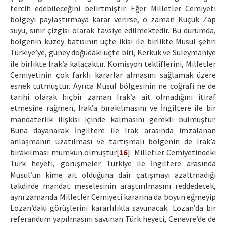
tercih edebileceğini belirtmiştir. Eğer Milletler Cemiyeti
bölgeyi paylaştırmaya karar verirse, o zaman Küçük Zap
suyu, sınır çizgisi olarak tavsiye edilmektedir. Bu durumda,
bölgenin kuzey batısının üçte ikisi ile birlikte Musul şehri
Türkiye’ye, güney doğudaki üçte biri, Kerkük ve Süleymaniye
ile birlikte Irak’a kalacaktır. Komisyon tekliflerini, Milletler
Cemiyetinin çok farklı kararlar almasını sağlamak üzere
esnek tutmuştur. Ayrıca Musul bölgesinin ne coğrafi ne de
tarihi olarak hiçbir zaman Irak’a ait olmadığını itiraf
etmesine rağmen, Irak’a bırakılmasını ve İngiltere ile bir
mandaterlik ilişkisi içinde kalmasını gerekli bulmuştur.
Buna dayanarak İngiltere ile Irak arasında imzalanan
anlaşmanın uzatılması ve tartışmalı bölgenin de Irak’a
bırakılması mümkün olmuştur[
16
]. Milletler Cemiyetindeki
Türk heyeti, görüşmeler Türkiye ile İngiltere arasında
Musul’un kime ait olduğuna dair çatışmayı azaltmadığı
takdirde mandat meselesinin araştırılmasını reddedecek,
aynı zamanda Milletler Cemiyeti kararına da boyun eğmeyip
Lozan’daki görüşlerini kararlılıkla savunacak. Lozan’da bir
referandum yapılmasını savunan Türk heyeti, Cenevre’de de