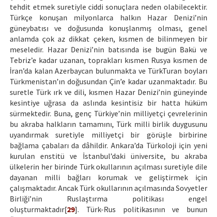
tehdit etmek suretiyle ciddi sonuçlara neden olabilecektir.
Türkçe konuşan milyonlarca halkın Hazar Denizi’nin
güneybatısı ve doğusunda konuşlanmış olması, genel
anlamda çok az dikkat çeken, kısmen de bilinmeyen bir
meseledir. Hazar Denizi’nin batısında ise bugün Bakü ve
Tebriz’e kadar uzanan, toprakları kısmen Rusya kısmen de
İran’da kalan Azerbaycan bulunmakta ve TürkTuran boyları
Türkmenistan’ın doğusundan Çin’e kadar uzanmaktadır. Bu
suretle Türk ırk ve dili, kısmen Hazar Denizi’nin güneyinde
kesintiye uğrasa da aslında kesintisiz bir hatta hüküm
sürmektedir. Buna, genç Türkiye’nin milliyetçi çevrelerinin
bu akraba halkların tamamını, Türk milli birlik duygusunu
uyandırmak suretiyle milliyetçi bir görüşle birbirine
bağlama çabaları da dâhildir. Ankara’da Türkoloji için yeni
kurulan enstitü ve İstanbul’daki üniversite, bu akraba
ülkelerin her birinde Türk okullarının açılması suretiyle dile
dayanan milli bağları korumak ve geliştirmek için
çalışmaktadır. Ancak Türk okullarının açılmasında Sovyetler
Birliği’nin Ruslaştırma politikası engel
oluşturmaktadır[
29
]. Türk-Rus politikasının ve bunun