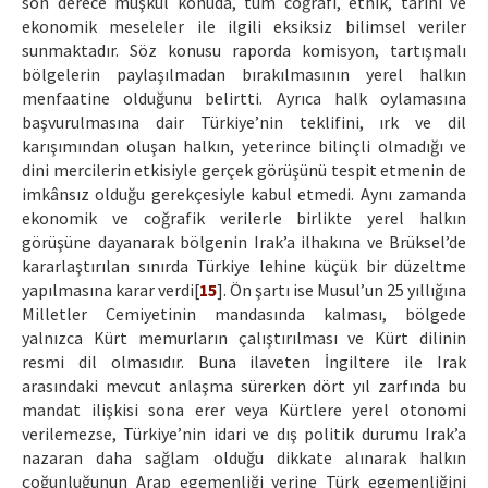
son derece müşkül konuda, tüm coğrafi, etnik, tarihi ve
ekonomik meseleler ile ilgili eksiksiz bilimsel veriler
sunmaktadır. Söz konusu raporda komisyon, tartışmalı
bölgelerin paylaşılmadan bırakılmasının yerel halkın
menfaatine olduğunu belirtti. Ayrıca halk oylamasına
başvurulmasına dair Türkiye’nin teklifini, ırk ve dil
karışımından oluşan halkın, yeterince bilinçli olmadığı ve
dini mercilerin etkisiyle gerçek görüşünü tespit etmenin de
imkânsız olduğu gerekçesiyle kabul etmedi. Aynı zamanda
ekonomik ve coğrafik verilerle birlikte yerel halkın
görüşüne dayanarak bölgenin Irak’a ilhakına ve Brüksel’de
kararlaştırılan sınırda Türkiye lehine küçük bir düzeltme
yapılmasına karar verdi[
15
]. Ön şartı ise Musul’un 25 yıllığına
Milletler Cemiyetinin mandasında kalması, bölgede
yalnızca Kürt memurların çalıştırılması ve Kürt dilinin
resmi dil olmasıdır. Buna ilaveten İngiltere ile Irak
arasındaki mevcut anlaşma sürerken dört yıl zarfında bu
mandat ilişkisi sona erer veya Kürtlere yerel otonomi
verilemezse, Türkiye’nin idari ve dış politik durumu Irak’a
nazaran daha sağlam olduğu dikkate alınarak halkın
çoğunluğunun Arap egemenliği yerine Türk egemenliğini