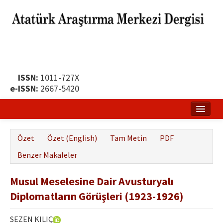
ISSN:
1011-727X
e-ISSN:
2667-5420
Ana Sayfa
Özet
Özet (English)
Tam Metin
PDF
Hakkında
Benzer Makaleler
Yayın Politikası
Musul Meselesine Dair Avusturyalı
Dergi Kurulları
Diplomatların Görüşleri (1923-1926)
Yayın İlkeleri
SEZEN KILIÇ