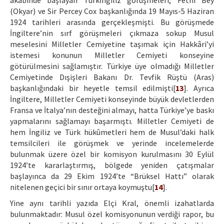
akabinde başlayan Türkİngiliz görüşmeleri, Fethi Bey
(Okyar) ve Sir Percey Cox başkanlığında 19 Mayıs-5 Haziran
1924 tarihleri arasında gerçekleşmişti. Bu görüşmede
İngiltere’nin sırf görüşmeleri çıkmaza sokup Musul
meselesini Milletler Cemiyetine taşımak için Hakkâri’yi
istemesi konunun Milletler Cemiyeti konseyine
götürülmesini sağlamıştır. Türkiye üye olmadığı Milletler
Cemiyetinde Dışişleri Bakanı Dr. Tevfik Rüştü (Aras)
başkanlığındaki bir heyetle temsil edilmişti[
13
]. Ayrıca
İngiltere, Milletler Cemiyeti konseyinde büyük devletlerden
Fransa ve İtalya’nın desteğini almayı, hatta Türkiye’ye baskı
yapmalarını sağlamayı başarmıştı. Milletler Cemiyeti de
hem İngiliz ve Türk hükûmetleri hem de Musul’daki halk
temsilcileri ile görüşmek ve yerinde incelemelerde
bulunmak üzere özel bir komisyon kurulmasını 30 Eylül
1924’te kararlaştırmış, bölgede yeniden çatışmalar
başlayınca da 29 Ekim 1924’te “Brüksel Hattı” olarak
nitelenen geçici bir sınır ortaya koymuştu[
14
].
Yine aynı tarihli yazıda Elçi Kral, önemli izahatlarda
bulunmaktadır: Musul özel komisyonunun verdiği rapor, bu