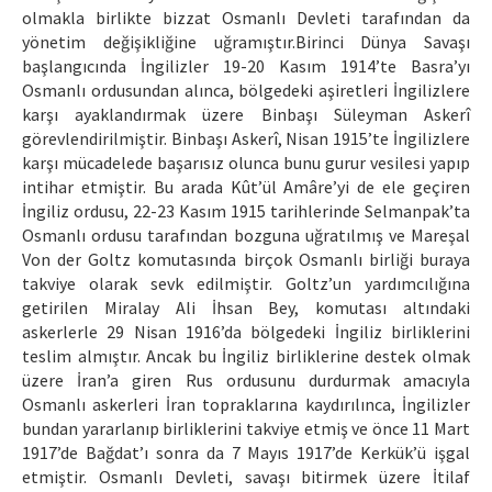
olmakla birlikte bizzat Osmanlı Devleti tarafından da
yönetim değişikliğine uğramıştır.Birinci Dünya Savaşı
başlangıcında İngilizler 19-20 Kasım 1914’te Basra’yı
Osmanlı ordusundan alınca, bölgedeki aşiretleri İngilizlere
karşı ayaklandırmak üzere Binbaşı Süleyman Askerî
görevlendirilmiştir. Binbaşı Askerî, Nisan 1915’te İngilizlere
karşı mücadelede başarısız olunca bunu gurur vesilesi yapıp
intihar etmiştir. Bu arada Kût’ül Amâre’yi de ele geçiren
İngiliz ordusu, 22-23 Kasım 1915 tarihlerinde Selmanpak’ta
Osmanlı ordusu tarafından bozguna uğratılmış ve Mareşal
Von der Goltz komutasında birçok Osmanlı birliği buraya
takviye olarak sevk edilmiştir. Goltz’un yardımcılığına
getirilen Miralay Ali İhsan Bey, komutası altındaki
askerlerle 29 Nisan 1916’da bölgedeki İngiliz birliklerini
teslim almıştır. Ancak bu İngiliz birliklerine destek olmak
üzere İran’a giren Rus ordusunu durdurmak amacıyla
Osmanlı askerleri İran topraklarına kaydırılınca, İngilizler
bundan yararlanıp birliklerini takviye etmiş ve önce 11 Mart
1917’de Bağdat’ı sonra da 7 Mayıs 1917’de Kerkük’ü işgal
etmiştir. Osmanlı Devleti, savaşı bitirmek üzere İtilaf