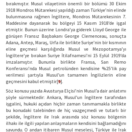
bırakmıştır. Musul vilayetinin önemli bir bölümü 30 Ekim
1918 Mondros Mütarekesi yapıldığı zaman Türkiye’nin elinde
bulunmasına rağmen İngiltere, Mondros Mütarekesinin 7.
Maddesine dayanarak bu bölgeyi 15 Kasım 1918’de işgal
etmiştir. Bunun üzerine Londra’ya giderek Lloyd George ile
görüşen Fransız Başbakanı George Clemenceau, sonuçta
Adana, Antep, Maraş, Urfa ile birlikte Suriye’nin bir kısmının
eline geçmesi karşılığında Musul ve Mezopotamya’yı
İngiltere’ye bırakan Suriye İtilafnamesi’ni 15 Eylül 1919’da
imzalamıştır. Bununla birlikte Fransa, San Remo
Konferansı’nda Musul petrolünden kendisine %25’lik pay
verilmesi şartıyla Musul’un tamamen İngilizlerin eline
geçmesini kabul etmiştir[
9
].
Söz konusu yazıda Avusturya Elçisi’nin Musul’a dair anlatımı
şöyle sürmektedir: Ankara, Musul’un İngiltere tarafından
işgalini, hukuki açıdan hiçbir zaman tanımamakla birlikte
bu konudaki talebinden de hiç vazgeçmedi ve tutarlı bir
şekilde, İngiltere ile Irak arasında söz konusu bölgenin
ilhakı ile ilgili yapılan anlaşmaların kendisini bağlamadığını
savundu. O andan itibaren Musul meselesi, Türkiye ile Irak