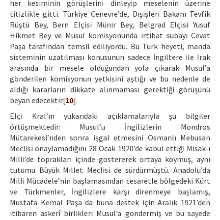
her kesiminin görüşlerini dinleyip meselenin üzerine
titizlikle gitti. Türkiye Cenevre’de, Dışişleri Bakanı Tevfik
Rüştü Bey, Bern Elçisi Münir Bey, Belgrad Elçisi Yusuf
Hikmet Bey ve Musul komisyonunda irtibat subayı Cevat
Paşa tarafından temsil ediliyordu. Bu Türk heyeti, manda
sisteminin uzatılması konusunun sadece İngiltere ile Irak
arasında bir mesele olduğundan yola çıkarak Musul’a
gönderilen komisyonun yetkisini aştığı ve bu nedenle de
aldığı kararların dikkate alınmaması gerektiği görüşünü
beyan edecektir[
10
].
Elçi Kral’ın yukarıdaki açıklamalarıyla şu bilgiler
örtüşmektedir: Musul’u İngilizlerin Mondros
Mütarekesi’nden sonra işgal etmesini Osmanlı Mebusan
Meclisi onaylamadığını 28 Ocak 1920’de kabul ettiği Misak-ı
Milli’de toprakları içinde göstererek ortaya koymuş, aynı
tutumu Büyük Millet Meclisi de sürdürmüştü. Anadolu’da
Milli Mücadele’nin başlamasından cesaretle bölgedeki Kürt
ve Türkmenler, İngilizlere karşı direnmeye başlamış,
Mustafa Kemal Paşa da buna destek için Aralık 1921’den
itibaren askerî birlikleri Musul’a göndermiş ve bu sayede