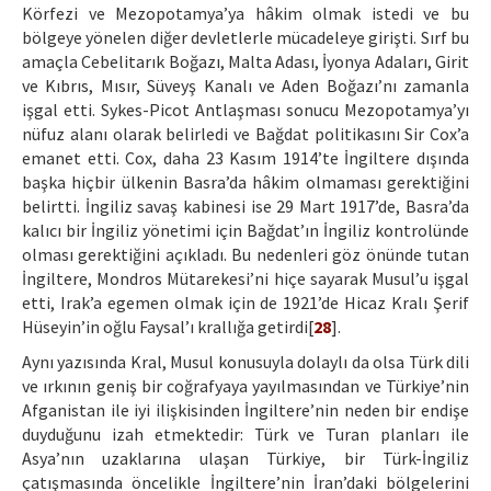
Körfezi ve Mezopotamya’ya hâkim olmak istedi ve bu
bölgeye yönelen diğer devletlerle mücadeleye girişti. Sırf bu
amaçla Cebelitarık Boğazı, Malta Adası, İyonya Adaları, Girit
ve Kıbrıs, Mısır, Süveyş Kanalı ve Aden Boğazı’nı zamanla
işgal etti. Sykes-Picot Antlaşması sonucu Mezopotamya’yı
nüfuz alanı olarak belirledi ve Bağdat politikasını Sir Cox’a
emanet etti. Cox, daha 23 Kasım 1914’te İngiltere dışında
başka hiçbir ülkenin Basra’da hâkim olmaması gerektiğini
belirtti. İngiliz savaş kabinesi ise 29 Mart 1917’de, Basra’da
kalıcı bir İngiliz yönetimi için Bağdat’ın İngiliz kontrolünde
olması gerektiğini açıkladı. Bu nedenleri göz önünde tutan
İngiltere, Mondros Mütarekesi’ni hiçe sayarak Musul’u işgal
etti, Irak’a egemen olmak için de 1921’de Hicaz Kralı Şerif
Hüseyin’in oğlu Faysal’ı krallığa getirdi[
28
].
Aynı yazısında Kral, Musul konusuyla dolaylı da olsa Türk dili
ve ırkının geniş bir coğrafyaya yayılmasından ve Türkiye’nin
Afganistan ile iyi ilişkisinden İngiltere’nin neden bir endişe
duyduğunu izah etmektedir: Türk ve Turan planları ile
Asya’nın uzaklarına ulaşan Türkiye, bir Türk-İngiliz
çatışmasında öncelikle İngiltere’nin İran’daki bölgelerini