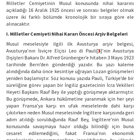
Milletler Cemiyetinin Musul konusunda nihai kararını
açıkladığı 16 Aralık 1925 öncesi ve sonrası belgeler olmak
üzere iki farklı bölümde kronolojik bir sıraya göre ele
alınacaktır.
I. Milletler Cemiyeti Nihai Kararı Öncesi Arşiv Belgeleri
Musul meselesiyle ilgili ilk Avusturya arşiv belgesi,
Avusturya’nın İsviçre Elçisi Leo di Pauli[
3
]’nin Avusturya
Dışişleri Bakanı Dr. Alfred Grünberger’e hitaben 3 Mayıs 1923
tarihinde Bern’den gönderdiği yazıdır. Bu yazı kaleme
alındığında daha önce kesintiye uğrayan Lozan görüşmeleri
yeniden başlamıştır. Söz konusu yazıda Pauli, Türkiye’de bir
süreliğine görev yapan bir İngiliz gazetecinin İcra Vekilleri
Heyeti Başkanı Rauf Bey ile yaptığı görüşmeye aktarmıştır.
Bu görüşmede, Ankara hükûmetine yaranmak için her şeyi
yapan Fransa’ya karşı en ufak meselelerde dahi karşı
çıkılırken neden Musul meselesinde İngiltere karşısında geri
adım atıldığı sorulduğunda Rauf Bey, İngiltere’nin Musul
konusunda savaşmaya hazır olduğu bilindiği için buna
cesaret edilemediğini, fakat Fransa’nın ekonomik