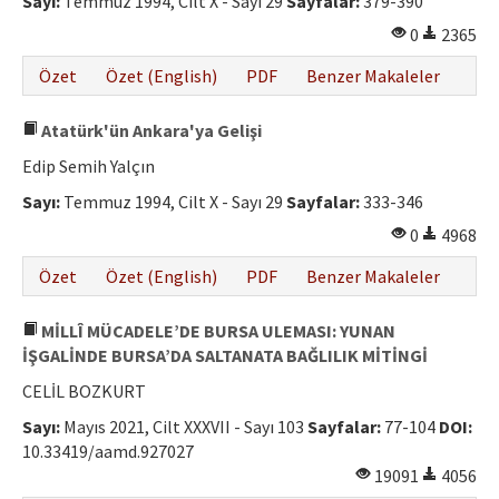
Sayı:
Temmuz 1994, Cilt X - Sayı 29
Sayfalar:
379-390
Etik İlkeler
0
2365
Yazar Rehberi
Özet
Özet (English)
PDF
Benzer Makaleler
Hakem Rehberi
Atatürk'ün Ankara'ya Gelişi
İletişim
Edip Semih Yalçın
Sayı:
Temmuz 1994, Cilt X - Sayı 29
Sayfalar:
333-346
0
4968
Özet
Özet (English)
PDF
Benzer Makaleler
MİLLÎ MÜCADELE’DE BURSA ULEMASI: YUNAN
İŞGALİNDE BURSA’DA SALTANATA BAĞLILIK MİTİNGİ
CELİL BOZKURT
Sayı:
Mayıs 2021, Cilt XXXVII - Sayı 103
Sayfalar:
77-104
DOI:
10.33419/aamd.927027
19091
4056