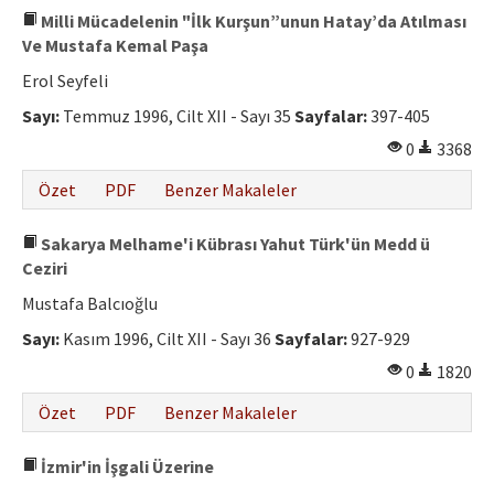
Milli Mücadelenin "İlk Kurşun”unun Hatay’da Atılması
Ve Mustafa Kemal Paşa
Erol Seyfeli
Sayı:
Temmuz 1996, Cilt XII - Sayı 35
Sayfalar:
397-405
0
3368
Özet
PDF
Benzer Makaleler
Sakarya Melhame'i Kübrası Yahut Türk'ün Medd ü
Ceziri
Mustafa Balcıoğlu
Sayı:
Kasım 1996, Cilt XII - Sayı 36
Sayfalar:
927-929
0
1820
Özet
PDF
Benzer Makaleler
İzmir'in İşgali Üzerine