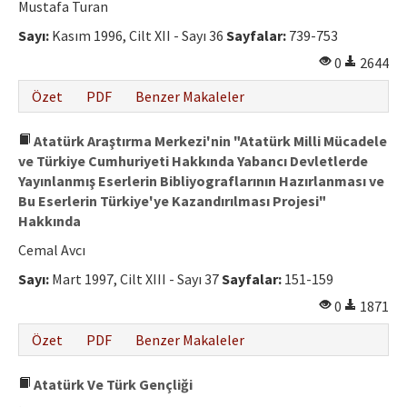
Mustafa Turan
Sayı:
Kasım 1996, Cilt XII - Sayı 36
Sayfalar:
739-753
0
2644
Özet
PDF
Benzer Makaleler
Atatürk Araştırma Merkezi'nin "Atatürk Milli Mücadele
ve Türkiye Cumhuriyeti Hakkında Yabancı Devletlerde
Yayınlanmış Eserlerin Bibliyograflarının Hazırlanması ve
Bu Eserlerin Türkiye'ye Kazandırılması Projesi"
Hakkında
Cemal Avcı
Sayı:
Mart 1997, Cilt XIII - Sayı 37
Sayfalar:
151-159
0
1871
Özet
PDF
Benzer Makaleler
Atatürk Ve Türk Gençliği