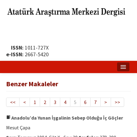
ISSN:
1011-727X
e-ISSN:
2667-5420
Ana Sayfa
Benzer Makaleler
Hakkında
Yayın Politikası
<<
<
1
2
3
4
5
6
7
>
>>
Dergi Kurulları
Anadolu’da Yunan İşgalinin Sebep Olduğu İç Göçler
Yayın İlkeleri
Mesut Çapa