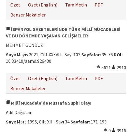
Özet
Özet (English)
Tam Metin
PDF
Benzer Makaleler
İSPANYOL GAZETELERİNDE TÜRK MİLLÎ MÜCADELESİ
VE BU DÖNEMDE YAŞANAN GELİŞMELER
MEHMET GÜNDÜZ
Sayı:
Mayıs 2021, Cilt XXXVII - Sayı 103
Sayfalar:
35-76
DOI:
10.33419/aamd.926430
5621
2910
Özet
Özet (English)
Tam Metin
PDF
Benzer Makaleler
Millî Mücadele'de Mustafa Suphi Olayı
Adil Dağıstan
Sayı:
Mart 1996, Cilt XII - Sayı 34
Sayfalar:
171-193
0
3916