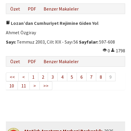
Özet
PDF
Benzer Makaleler
Lozan’dan Cumhuriyet Rejimine Giden Yol
Ahmet Özgiray
Sayı:
Temmuz 2003, Cilt XIX - Sayı 56
Sayfalar:
597-608
0
1798
Özet
PDF
Benzer Makaleler
<<
<
1
2
3
4
5
6
7
8
9
10
11
>
>>