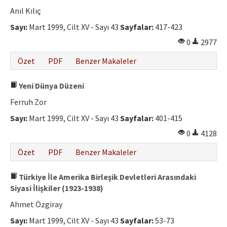
Etik İlkeler
Anıl Kılıç
Yazar Rehberi
Sayı:
Mart 1999, Cilt XV - Sayı 43
Sayfalar:
417-423
0
2977
Hakem Rehberi
Özet
PDF
Benzer Makaleler
İletişim
Yeni Dünya Düzeni
Ferruh Zor
Sayı:
Mart 1999, Cilt XV - Sayı 43
Sayfalar:
401-415
0
4128
Özet
PDF
Benzer Makaleler
Türkiye İle Amerika Birleşik Devletleri Arasındaki
Siyasi İlişkiler (1923-1938)
Ahmet Özgiray
Sayı:
Mart 1999, Cilt XV - Sayı 43
Sayfalar:
53-73