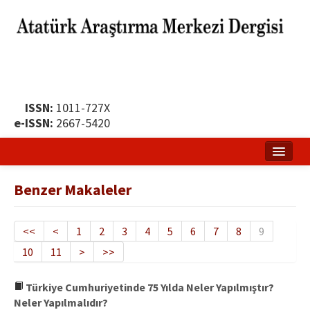
ISSN:
1011-727X
e-ISSN:
2667-5420
Ana Sayfa
Benzer Makaleler
Hakkında
Yayın Politikası
<<
<
1
2
3
4
5
6
7
8
9
10
11
>
>>
Dergi Kurulları
Yayın İlkeleri
Türkiye Cumhuriyetinde 75 Yılda Neler Yapılmıştır?
Neler Yapılmalıdır?