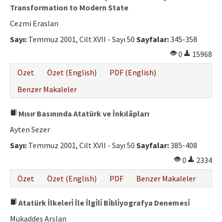
Transformation to Modern State
Cezmi Eraslan
Sayı:
Temmuz 2001, Cilt XVII - Sayı 50
Sayfalar:
345-358
0
15968
Özet
Özet (English)
PDF (English)
Benzer Makaleler
Mısır Basınında Atatürk ve İnkılâpları
Ayten Sezer
Sayı:
Temmuz 2001, Cilt XVII - Sayı 50
Sayfalar:
385-408
0
2334
Özet
Özet (English)
PDF
Benzer Makaleler
Atatürk İlkeleri̇ İle İlgi̇li̇ Bi̇bli̇yografya Denemesi̇
Mukaddes Arslan