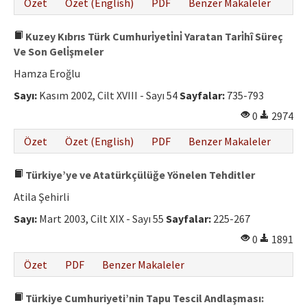
Özet
Özet (English)
PDF
Benzer Makaleler
Kuzey Kıbrıs Türk Cumhuri̇yeti̇ni̇ Yaratan Tari̇hî Süreç
Ve Son Geli̇şmeler
Hamza Eroğlu
Sayı:
Kasım 2002, Cilt XVIII - Sayı 54
Sayfalar:
735-793
0
2974
Özet
Özet (English)
PDF
Benzer Makaleler
Türkiye’ye ve Atatürkçülüğe Yönelen Tehditler
Atila Şehirli
Sayı:
Mart 2003, Cilt XIX - Sayı 55
Sayfalar:
225-267
0
1891
Özet
PDF
Benzer Makaleler
Türkiye Cumhuriyeti’nin Tapu Tescil Andlaşması: