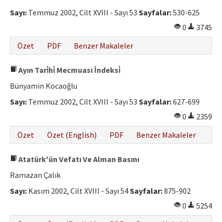
Sayı:
Temmuz 2002, Cilt XVIII - Sayı 53
Sayfalar:
530-625
0
3745
Özet
PDF
Benzer Makaleler
Ayın Tari̇hi̇ Mecmuası İndeksi̇
Bünyamin Kocaoğlu
Sayı:
Temmuz 2002, Cilt XVIII - Sayı 53
Sayfalar:
627-699
0
2359
Özet
Özet (English)
PDF
Benzer Makaleler
Atatürk'ün Vefatı Ve Alman Basını
Ramazan Çalık
Sayı:
Kasım 2002, Cilt XVIII - Sayı 54
Sayfalar:
875-902
0
5254