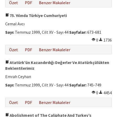
Özet
PDF
Benzer Makaleler
75. Yılında Türkiye Cumhuriyeti
Cemal Avcı
Sayı:
Temmuz 1999, Cilt XV - Sayı 44
Sayfalar:
673-681
0
1736
Özet
PDF
Benzer Makaleler
Atatürk’ün Kazandırdığı Değerler Ve Atatürkçülükten
Beklentilerimiz
Emrah Ceyhan
Sayı:
Temmuz 1999, Cilt XV - Sayı 44
Sayfalar:
745-749
0
4454
Özet
PDF
Benzer Makaleler
Abolishment of The Caliphate And Turkey’s