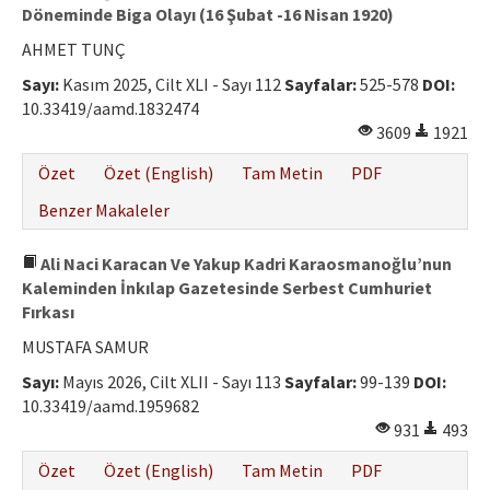
Döneminde Biga Olayı (16 Şubat -16 Nisan 1920)
AHMET TUNÇ
Sayı:
Kasım 2025, Cilt XLI - Sayı 112
Sayfalar:
525-578
DOI:
10.33419/aamd.1832474
3609
1921
Özet
Özet (English)
Tam Metin
PDF
Benzer Makaleler
Ali Naci Karacan Ve Yakup Kadri Karaosmanoğlu’nun
Kaleminden İnkılap Gazetesinde Serbest Cumhuriet
Fırkası
MUSTAFA SAMUR
Sayı:
Mayıs 2026, Cilt XLII - Sayı 113
Sayfalar:
99-139
DOI:
10.33419/aamd.1959682
931
493
Özet
Özet (English)
Tam Metin
PDF