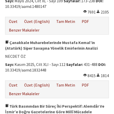
Sayı:
Mayıs 2024, Cilt XL - Sayı 109
Sayfalar:
173-238
DOI:
10.33419/aamd.1480147
7691
2105
Özet
Özet (English)
Tam Metin
PDF
Benzer Makaleler
Çanakkale Muharebelerinde Mustafa Kemal’in
(Atatürk) Siper Savaşına Yönelik Emirlerinin Analizi
NECDET ÖZ
Sayı:
Kasım 2025, Cilt XLI - Sayı 112
Sayfalar:
431-488
DOI:
10.33419/aamd.1832448
8415
1814
Özet
Özet (English)
Tam Metin
PDF
Benzer Makaleler
Türk Basınından Bir Süreç İki Perspektif: Alemdâr Ve
İzmir’e Doğru Gazetelerine Göre Millî Mücadele