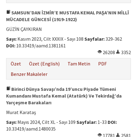
SAMSUN’DAN İZMİR’E MUSTAFA KEMAL PAŞA’NIN MİLLÎ
MÜCADELE GÜNCESİ (1919-1922)
GÜZİN ÇAYKIRAN
Sayı:
Kasım 2023, Cilt XXXIX - Sayı 108
Sayfalar:
329-362
DOI:
10.33419/aamd.1381161
26208
3352
Özet
Özet (English)
Tam Metin
PDF
Benzer Makaleler
Birinci Dünya Savaşı’nda 19’uncu Piyade Tümeni
Kumandanı Mustafa Kemal (Atatürk) Ve Tekirdağ’da
Yarçeşme Barakaları
Murat Karataş
Sayı:
Mayıs 2024, Cilt XL - Sayı 109
Sayfalar:
1-33
DOI:
10.33419/aamd.1480035
17781
2581