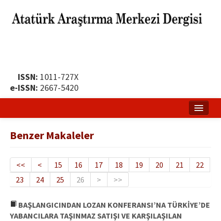
ISSN:
1011-727X
e-ISSN:
2667-5420
Ana Sayfa
Benzer Makaleler
Hakkında
Yayın Politikası
<<
<
15
16
17
18
19
20
21
22
23
24
25
26
>
>>
Dergi Kurulları
Yayın İlkeleri
BAŞLANGICINDAN LOZAN KONFERANSI’NA TÜRKİYE’DE
YABANCILARA TAŞINMAZ SATIŞI VE KARŞILAŞILAN