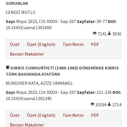
Etik İlkeler
SORUNLAR
CENGİZ MUTLU
Yazar Rehberi
Sayı:
Mayıs 2023, Cilt XXXIX - Sayı 107
Sayfalar:
39-77
DOI:
Hakem Rehberi
10.33419/aamd.1301600
7141
3030
İletişim
Özet
Özet (English)
Tam Metin
PDF
Benzer Makaleler
KIBRIS CUMHURİYETİ (1960-1963) DÖNEMİNDE KIBRIS
TÜRK BASININDA ATATÜRK
MÜNEVVER KATA, AZİZE UMMANEL
Sayı:
Mayıs 2023, Cilt XXXIX - Sayı 107
Sayfalar:
211-236
DOI:
10.33419/aamd.1301345
10199
2714
Özet
Özet (English)
Tam Metin
PDF
Benzer Makaleler