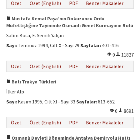
Özet
Özet (English)
PDF
Benzer Makaleler
Mustafa Kemal Paşa’nın Dokuzuncu Ordu
Müfettişliğine Tayininde Osmanlı Genel Kurmayının Rolü
Salim Koca, E. Semih Yalçın
Sayı:
Temmuz 1994, Cilt X - Sayı 29
Sayfalar:
401-416
0
11827
Özet
Özet (English)
PDF
Benzer Makaleler
Batı Trakya Türkleri
İlker Alp
Sayı:
Kasım 1995, Cilt XI - Sayı 33
Sayfalar:
613-652
0
8691
Özet
Özet (English)
PDF
Benzer Makaleler
Osmanlı Devleti Döneminde Antalya Demiryolu Hattı