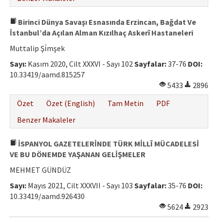
Birinci Dünya Savaşı Esnasında Erzincan, Bağdat Ve
İstanbul’da Açılan Alman Kızılhaç Askerî Hastaneleri
Muttalip Şi̇mşek
Sayı:
Kasım 2020, Cilt XXXVI - Sayı 102
Sayfalar:
37-76
DOI:
10.33419/aamd.815257
5433
2896
Özet
Özet (English)
Tam Metin
PDF
Benzer Makaleler
İSPANYOL GAZETELERİNDE TÜRK MİLLÎ MÜCADELESİ
VE BU DÖNEMDE YAŞANAN GELİŞMELER
MEHMET GÜNDÜZ
Sayı:
Mayıs 2021, Cilt XXXVII - Sayı 103
Sayfalar:
35-76
DOI:
10.33419/aamd.926430
5624
2923