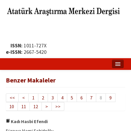
ISSN:
1011-727X
e-ISSN:
2667-5420
Ana Sayfa
Benzer Makaleler
Hakkında
Yayın Politikası
<<
<
1
2
3
4
5
6
7
8
9
10
11
12
>
>>
Dergi Kurulları
Yayın İlkeleri
Kadı Hasbi Efendi
Süreyya Hami Şehidoğlu