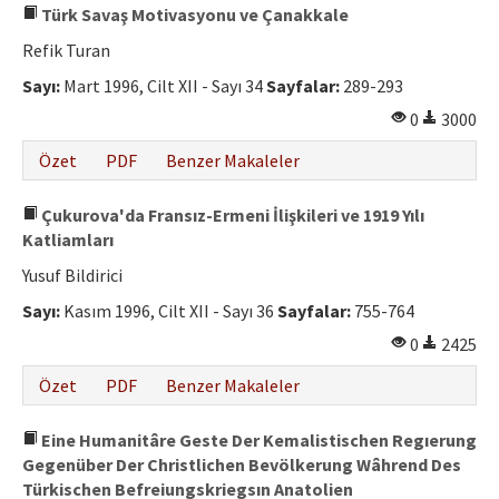
Türk Savaş Motivasyonu ve Çanakkale
Refik Turan
Sayı:
Mart 1996, Cilt XII - Sayı 34
Sayfalar:
289-293
0
3000
Özet
PDF
Benzer Makaleler
Çukurova'da Fransız-Ermeni İlişkileri ve 1919 Yılı
Katliamları
Yusuf Bildirici
Sayı:
Kasım 1996, Cilt XII - Sayı 36
Sayfalar:
755-764
0
2425
Özet
PDF
Benzer Makaleler
Eine Humanitâre Geste Der Kemalistischen Regıerung
Gegenüber Der Christlichen Bevölkerung Wâhrend Des
Türkischen Befreiungskriegsın Anatolien