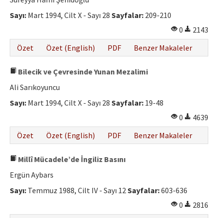
Etik İlkeler
Sayı:
Mart 1994, Cilt X - Sayı 28
Sayfalar:
209-210
Yazar Rehberi
0
2143
Hakem Rehberi
Özet
Özet (English)
PDF
Benzer Makaleler
İletişim
Bilecik ve Çevresinde Yunan Mezalimi
Ali Sarıkoyuncu
Sayı:
Mart 1994, Cilt X - Sayı 28
Sayfalar:
19-48
0
4639
Özet
Özet (English)
PDF
Benzer Makaleler
Millî Mücadele’de İngiliz Basını
Ergün Aybars
Sayı:
Temmuz 1988, Cilt IV - Sayı 12
Sayfalar:
603-636
0
2816