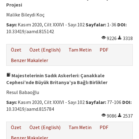
Projesi
Malike Bileydi Koç
Sayı:
Kasım 2020, Cilt XXXVI - Sayı 102
Sayfalar:
1-36
DOI:
10.33419/aamd.815142
9226
3318
Özet
Özet (English)
Tam Metin
PDF
Benzer Makaleler
Majestelerinin Sadık Askerleri: Çanakkale
Cephesi’nde Büyük Britanya’ya Bağlı Birlikler
Resul Babaoğlu
Sayı:
Kasım 2020, Cilt XXXVI - Sayı 102
Sayfalar:
77-106
DOI:
10.33419/aamd.815784
9086
2537
Özet
Özet (English)
Tam Metin
PDF
Benzer Makaleler