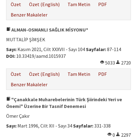
Özet
Özet (English)
Tam Metin
PDF
Benzer Makaleler
ALMAN-OSMANLI SAĞLIK MİSYONU*
MUTTALİP ŞİMŞEK
Sayı:
Kasım 2021, Cilt XXXVII - Sayı 104
Sayfalar:
87-114
DOI:
10.33419/aamd.1015937
5033
2720
Özet
Özet (English)
Tam Metin
PDF
Benzer Makaleler
"Çanakkale Muharebelerinin Türk Şiirindeki Yeri ve
Önemi" Üzerine Bir Tasnif Denemesi
Ömer Çakır
Sayı:
Mart 1996, Cilt XII - Sayı 34
Sayfalar:
331-338
0
2297