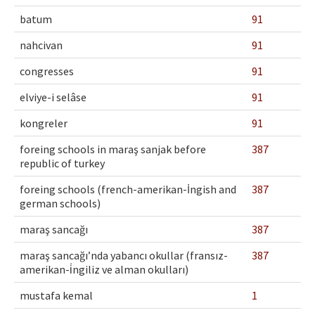
Etik İlkeler
batum
91
Yazar Rehberi
nahcivan
91
Hakem Rehberi
congresses
91
İletişim
elviye-i selâse
91
kongreler
91
foreing schools in maraş sanjak before
387
republic of turkey
foreing schools (french-amerikan-İngish and
387
german schools)
maraş sancağı
387
maraş sancağı’nda yabancı okullar (fransız-
387
amerikan-i̇ngiliz ve alman okulları)
mustafa kemal
1