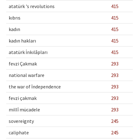
atatürk 's revolutions
415
kıbrıs
415
kadın
415
kadın hakları
415
atatürk i̇nkılâpları
415
fevzi Çakmak
293
national warfare
293
the war of İndependence
293
fevzi çakmak
293
millî mücadele
293
sovereignty
245
caliphate
245