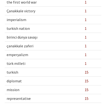
the first world war
1
Çanakkale victory
1
imperialism
1
turkish nation
1
birinci dünya savaşı
1
çanakkale zaferi
1
emperyalizm
1
türk milleti
1
turkish
15
diplomat
15
mission
15
representative
15