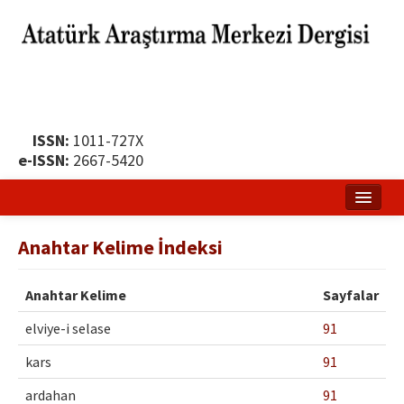
ISSN:
1011-727X
e-ISSN:
2667-5420
Ana Sayfa
Anahtar Kelime İndeksi
Hakkında
Anahtar Kelime
Sayfalar
Yayın Politikası
elviye-i selase
91
Dergi Kurulları
kars
91
Yayın İlkeleri
ardahan
91