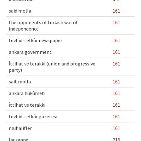
said molla
161
the opponents of turkish war of
161
independence
tevhid-i efkâr newspaper
161
ankara government
161
İttihat ve terakki (union and progressive
161
party)
sait molla
161
ankara hükûmeti
161
i̇ttihat ve terakki
161
tevhid-i efkâr gazetesi
161
muhalifler
161
lausanne
215