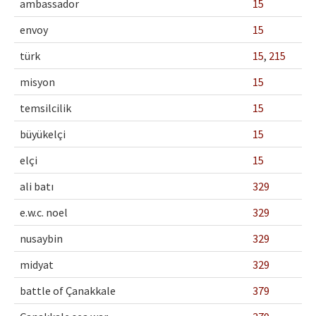
ambassador
15
envoy
15
türk
15
,
215
misyon
15
temsilcilik
15
büyükelçi
15
elçi
15
ali batı
329
e.w.c. noel
329
nusaybin
329
midyat
329
battle of Çanakkale
379