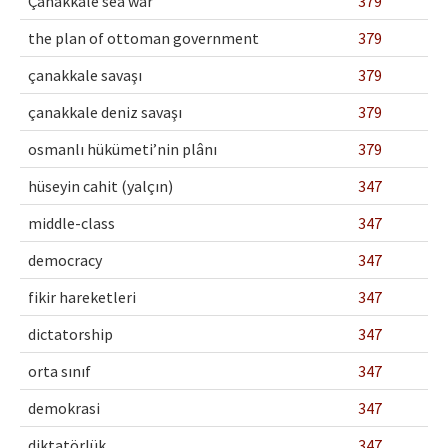
Çanakkale sea war
379
the plan of ottoman government
379
çanakkale savaşı
379
çanakkale deniz savaşı
379
osmanlı hükümeti’nin plânı
379
hüseyin cahit (yalçın)
347
middle-class
347
democracy
347
fikir hareketleri
347
dictatorship
347
orta sınıf
347
demokrasi
347
diktatörlük
347