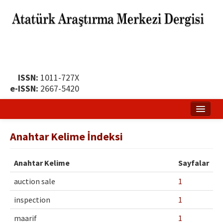
ISSN:
1011-727X
e-ISSN:
2667-5420
Ana Sayfa
Anahtar Kelime İndeksi
Hakkında
Anahtar Kelime
Sayfalar
Yayın Politikası
auction sale
1
Dergi Kurulları
inspection
1
Yayın İlkeleri
maarif
1