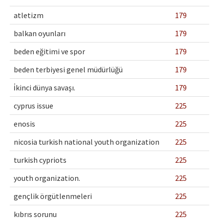
atletizm
179
balkan oyunları
179
beden eğitimi ve spor
179
beden terbiyesi genel müdürlüğü
179
i̇kinci dünya savaşı.
179
cyprus issue
225
enosis
225
nicosia turkish national youth organization
225
turkish cypriots
225
youth organization.
225
gençlik örgütlenmeleri
225
kıbrıs sorunu
225