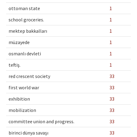
Etik İlkeler
ottoman state
1
Yazar Rehberi
school groceries.
1
Hakem Rehberi
mektep bakkalları
1
İletişim
müzayede
1
osmanlı devleti
1
teftiş.
1
red crescent society
33
first world war
33
exhibition
33
mobilization
33
committee union and progress.
33
birinci dünya savaşı
33