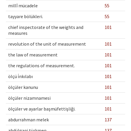
millî mücadele
55
tayyare bölükleri.
55
chief inspectorate of the weights and
101
measures
revolution of the unit of measurement
101
the law of measurement
101
the regulations of measurement.
101
ölçü i̇nkılabı
101
ölçüler kanunu
101
ölçüler nizamnamesi
101
ölçüler ve ayarlar başmüfettişliği.
101
abdurrahman melek
137
abdülgani türkmen
137