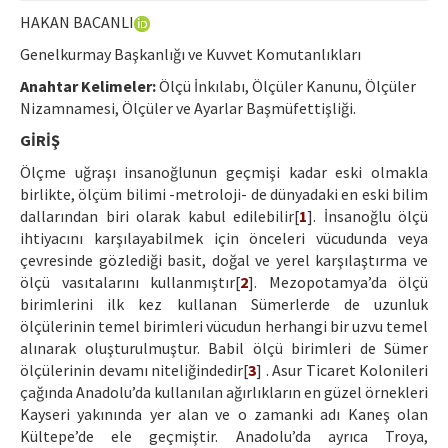
Etik İlkeler
HAKAN BACANLI
Yazar Rehberi
Genelkurmay Başkanlığı ve Kuvvet Komutanlıkları
Hakem Rehberi
Anahtar Kelimeler:
Ölçü İnkılabı, Ölçüler Kanunu, Ölçüler
Nizamnamesi, Ölçüler ve Ayarlar Başmüfettişliği.
İletişim
GİRİŞ
Ölçme uğraşı insanoğlunun geçmişi kadar eski olmakla
birlikte, ölçüm bilimi -metroloji- de dünyadaki en eski bilim
dallarından biri olarak kabul edilebilir[
1
]. İnsanoğlu ölçü
ihtiyacını karşılayabilmek için önceleri vücudunda veya
çevresinde gözlediği basit, doğal ve yerel karşılaştırma ve
ölçü vasıtalarını kullanmıştır[
2
]. Mezopotamya’da ölçü
birimlerini ilk kez kullanan Sümerlerde de uzunluk
ölçülerinin temel birimleri vücudun herhangi bir uzvu temel
alınarak oluşturulmuştur. Babil ölçü birimleri de Sümer
ölçülerinin devamı niteliğindedir[
3
] . Asur Ticaret Kolonileri
çağında Anadolu’da kullanılan ağırlıkların en güzel örnekleri
Kayseri yakınında yer alan ve o zamanki adı Kaneş olan
Kültepe’de ele geçmiştir. Anadolu’da ayrıca Troya,