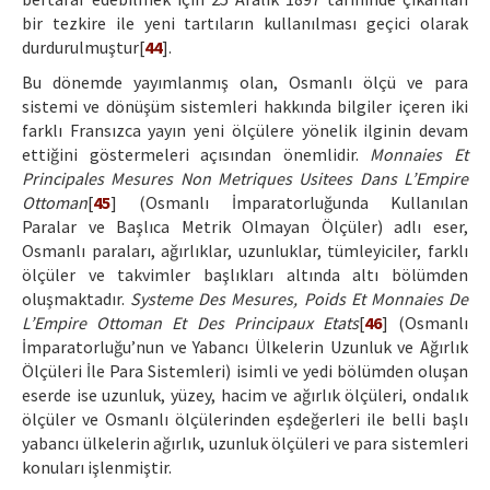
bir tezkire ile yeni tartıların kullanılması geçici olarak
durdurulmuştur[
44
].
Bu dönemde yayımlanmış olan, Osmanlı ölçü ve para
sistemi ve dönüşüm sistemleri hakkında bilgiler içeren iki
farklı Fransızca yayın yeni ölçülere yönelik ilginin devam
ettiğini göstermeleri açısından önemlidir.
Monnaies Et
Principales Mesures Non Metriques Usitees Dans L’Empire
Ottoman
[
45
] (Osmanlı İmparatorluğunda Kullanılan
Paralar ve Başlıca Metrik Olmayan Ölçüler) adlı eser,
Osmanlı paraları, ağırlıklar, uzunluklar, tümleyiciler, farklı
ölçüler ve takvimler başlıkları altında altı bölümden
oluşmaktadır.
Systeme Des Mesures, Poids Et Monnaies De
L’Empire Ottoman Et Des Principaux Etats
[
46
] (Osmanlı
İmparatorluğu’nun ve Yabancı Ülkelerin Uzunluk ve Ağırlık
Ölçüleri İle Para Sistemleri) isimli ve yedi bölümden oluşan
eserde ise uzunluk, yüzey, hacim ve ağırlık ölçüleri, ondalık
ölçüler ve Osmanlı ölçülerinden eşdeğerleri ile belli başlı
yabancı ülkelerin ağırlık, uzunluk ölçüleri ve para sistemleri
konuları işlenmiştir.