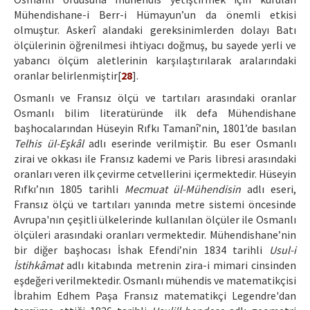
Mühendishane-i Berr-i Hümayun’un da önemli etkisi
olmuştur. Askerî alandaki gereksinimlerden dolayı Batı
ölçülerinin öğrenilmesi ihtiyacı doğmuş, bu sayede yerli ve
yabancı ölçüm aletlerinin karşılaştırılarak aralarındaki
oranlar belirlenmiştir[
28
].
Osmanlı ve Fransız ölçü ve tartıları arasındaki oranlar
Osmanlı bilim literatüründe ilk defa Mühendishane
başhocalarından Hüseyin Rıfkı Tamanî’nin, 1801’de basılan
Telhis ül-Eşkâl
adlı eserinde verilmiştir. Bu eser Osmanlı
zirai ve okkası ile Fransız kademi ve Paris libresi arasındaki
oranları veren ilk çevirme cetvellerini içermektedir. Hüseyin
Rıfkı’nın 1805 tarihli
Mecmuat ül-Mühendisin
adlı eseri,
Fransız ölçü ve tartıları yanında metre sistemi öncesinde
Avrupa'nın çeşitli ülkelerinde kullanılan ölçüler ile Osmanlı
ölçüleri arasındaki oranları vermektedir. Mühendishane’nin
bir diğer başhocası İshak Efendi’nin 1834 tarihli
Usul-i
İstihkâmat
adlı kitabında metrenin zira-i mimari cinsinden
eşdeğeri verilmektedir. Osmanlı mühendis ve matematikçisi
İbrahim Edhem Paşa Fransız matematikçi Legendre'dan