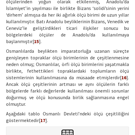
ölçülerinden yoğun olarak etkilenmiş, Anadolu’da
İslamiyet’in yayılması ile birlikte Bizans ‘solidi’sinin yerini
‘dirhem’ almışsa da her iki ağırlık ölçü birimi de uzun yıllar
kullanılmıştır. Batı Anadolu beyliklerinin Bizans, Venedik ve
Ceneviz’le geliştirdikleri ticari ilişkiler sonucu bu
bölgelerdeki ölçüler de Anadolu’da kullanılmaya
başlanmıştır[
15
].
Osmanlılarda beylikten imparatorluğa uzanan süreçte
genişleyen topraklar ölçü birimlerinin de çeşitlenmesine
neden olmuş; Osmanlılar, örfi ölçü birimlerini yaşatmakla
birlikte, fethettikleri topraklardaki toplumların ölçü
sistemlerinin kullanılmasına da müsaade etmişlerdir[
16
].
Ancak ölçü çeşitlerinin artması ve aynı ölçülerin farklı
bölgelerde farklı değerlerde kullanılması önemli sorunlar
doğurmuş ve ölçü konusunda birlik sağlanmasına engel
olmuştur.
Aşağıdaki tablo Osmanlı Devleti’ndeki ölçü çeşitliliğini
göstermektedir[
17
].