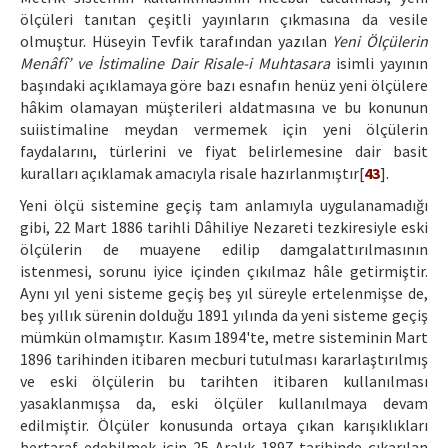
ölçüleri tanıtan çeşitli yayınların çıkmasına da vesile
olmuştur. Hüseyin Tevfik tarafından yazılan
Yeni Ölçülerin
Menâfî’ ve İstimaline Dair Risale-i Muhtasara
isimli yayının
başındaki açıklamaya göre bazı esnafın henüz yeni ölçülere
hâkim olamayan müşterileri aldatmasına ve bu konunun
suiistimaline meydan vermemek için yeni ölçülerin
faydalarını, türlerini ve fiyat belirlemesine dair basit
kuralları açıklamak amacıyla risale hazırlanmıştır[
43
].
Yeni ölçü sistemine geçiş tam anlamıyla uygulanamadığı
gibi, 22 Mart 1886 tarihli Dâhiliye Nezareti tezkiresiyle eski
ölçülerin de muayene edilip damgalattırılmasının
istenmesi, sorunu iyice içinden çıkılmaz hâle getirmiştir.
Aynı yıl yeni sisteme geçiş beş yıl süreyle ertelenmişse de,
beş yıllık sürenin dolduğu 1891 yılında da yeni sisteme geçiş
mümkün olmamıştır. Kasım 1894'te, metre sisteminin Mart
1896 tarihinden itibaren mecburi tutulması kararlaştırılmış
ve eski ölçülerin bu tarihten itibaren kullanılması
yasaklanmışsa da, eski ölçüler kullanılmaya devam
edilmiştir. Ölçüler konusunda ortaya çıkan karışıklıkları
bertaraf edebilmek için 25 Aralık 1897 tarihinde çıkarılan