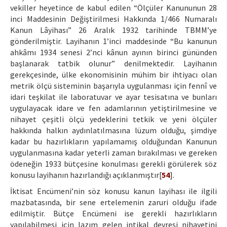
vekiller heyetince de kabul edilen “Ölçüler Kanununun 28
inci Maddesinin Değiştirilmesi Hakkında 1/466 Numaralı
Kanun Lâyihası” 26 Aralık 1932 tarihinde TBMM’ye
gönderilmiştir. Layihanın 1’inci maddesinde “Bu kanunun
ahkâmı 1934 senesi 2’nci kânun ayının birinci gününden
başlanarak tatbik olunur” denilmektedir. Layihanın
gerekçesinde, ülke ekonomisinin mühim bir ihtiyacı olan
metrik ölçü sisteminin başarıyla uygulanması için fennî ve
idari teşkilat ile laboratuvar ve ayar tesisatına ve bunları
uygulayacak idare ve fen adamlarının yetiştirilmesine ve
nihayet çeşitli ölçü yedeklerini tetkik ve yeni ölçüler
hakkında halkın aydınlatılmasına lüzum olduğu, şimdiye
kadar bu hazırlıkların yapılamamış olduğundan Kanunun
uygulanmasına kadar yeterli zaman bırakılması ve gereken
ödeneğin 1933 bütçesine konulması gerekli görülerek söz
konusu layihanın hazırlandığı açıklanmıştır[
54
].
İktisat Encümeni’nin söz konusu kanun layihası ile ilgili
mazbatasında, bir sene ertelemenin zaruri olduğu ifade
edilmiştir. Bütçe Encümeni ise gerekli hazırlıkların
yapılabilmesi için lazım gelen intikal devresi nihayetini