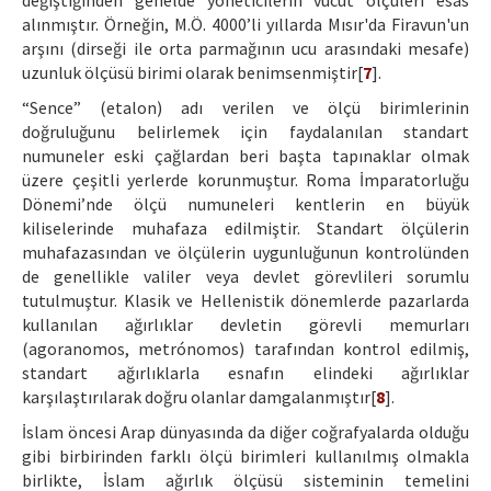
değiştiğinden genelde yöneticilerin vücut ölçüleri esas
alınmıştır. Örneğin, M.Ö. 4000’li yıllarda Mısır'da Firavun'un
arşını (dirseği ile orta parmağının ucu arasındaki mesafe)
uzunluk ölçüsü birimi olarak benimsenmiştir[
7
].
“Sence” (etalon) adı verilen ve ölçü birimlerinin
doğruluğunu belirlemek için faydalanılan standart
numuneler eski çağlardan beri başta tapınaklar olmak
üzere çeşitli yerlerde korunmuştur. Roma İmparatorluğu
Dönemi’nde ölçü numuneleri kentlerin en büyük
kiliselerinde muhafaza edilmiştir. Standart ölçülerin
muhafazasından ve ölçülerin uygunluğunun kontrolünden
de genellikle valiler veya devlet görevlileri sorumlu
tutulmuştur. Klasik ve Hellenistik dönemlerde pazarlarda
kullanılan ağırlıklar devletin görevli memurları
(agoranomos, metrónomos) tarafından kontrol edilmiş,
standart ağırlıklarla esnafın elindeki ağırlıklar
karşılaştırılarak doğru olanlar damgalanmıştır[
8
].
İslam öncesi Arap dünyasında da diğer coğrafyalarda olduğu
gibi birbirinden farklı ölçü birimleri kullanılmış olmakla
birlikte, İslam ağırlık ölçüsü sisteminin temelini