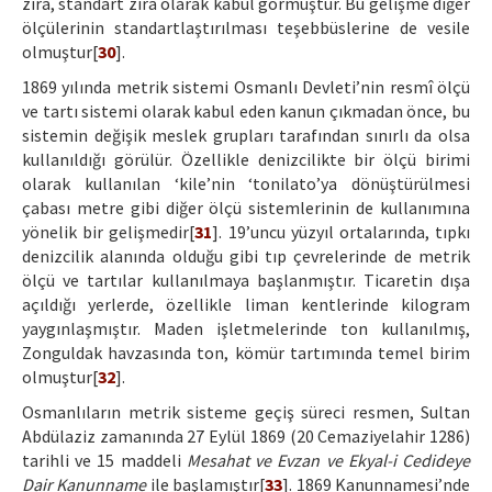
zira, standart zira olarak kabul görmüştür. Bu gelişme diğer
ölçülerinin standartlaştırılması teşebbüslerine de vesile
olmuştur[
30
].
1869 yılında metrik sistemi Osmanlı Devleti’nin resmî ölçü
ve tartı sistemi olarak kabul eden kanun çıkmadan önce, bu
sistemin değişik meslek grupları tarafından sınırlı da olsa
kullanıldığı görülür. Özellikle denizcilikte bir ölçü birimi
olarak kullanılan ‘kile’nin ‘tonilato’ya dönüştürülmesi
çabası metre gibi diğer ölçü sistemlerinin de kullanımına
yönelik bir gelişmedir[
31
]. 19’uncu yüzyıl ortalarında, tıpkı
denizcilik alanında olduğu gibi tıp çevrelerinde de metrik
ölçü ve tartılar kullanılmaya başlanmıştır. Ticaretin dışa
açıldığı yerlerde, özellikle liman kentlerinde kilogram
yaygınlaşmıştır. Maden işletmelerinde ton kullanılmış,
Zonguldak havzasında ton, kömür tartımında temel birim
olmuştur[
32
].
Osmanlıların metrik sisteme geçiş süreci resmen, Sultan
Abdülaziz zamanında 27 Eylül 1869 (20 Cemaziyelahir 1286)
tarihli ve 15 maddeli
Mesahat ve Evzan ve Ekyal-i Cedideye
Dair Kanunname
ile başlamıştır[
33
]. 1869 Kanunnamesi’nde