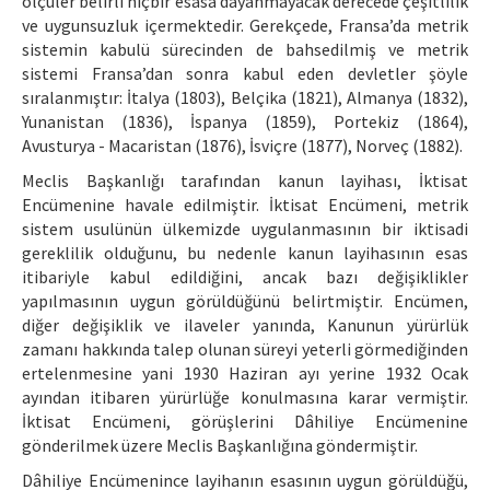
ölçüler belirli hiçbir esasa dayanmayacak derecede çeşitlilik
ve uygunsuzluk içermektedir. Gerekçede, Fransa’da metrik
sistemin kabulü sürecinden de bahsedilmiş ve metrik
sistemi Fransa’dan sonra kabul eden devletler şöyle
sıralanmıştır: İtalya (1803), Belçika (1821), Almanya (1832),
Yunanistan (1836), İspanya (1859), Portekiz (1864),
Avusturya - Macaristan (1876), İsviçre (1877), Norveç (1882).
Meclis Başkanlığı tarafından kanun layihası, İktisat
Encümenine havale edilmiştir. İktisat Encümeni, metrik
sistem usulünün ülkemizde uygulanmasının bir iktisadi
gereklilik olduğunu, bu nedenle kanun layihasının esas
itibariyle kabul edildiğini, ancak bazı değişiklikler
yapılmasının uygun görüldüğünü belirtmiştir. Encümen,
diğer değişiklik ve ilaveler yanında, Kanunun yürürlük
zamanı hakkında talep olunan süreyi yeterli görmediğinden
ertelenmesine yani 1930 Haziran ayı yerine 1932 Ocak
ayından itibaren yürürlüğe konulmasına karar vermiştir.
İktisat Encümeni, görüşlerini Dâhiliye Encümenine
gönderilmek üzere Meclis Başkanlığına göndermiştir.
Dâhiliye Encümenince layihanın esasının uygun görüldüğü,