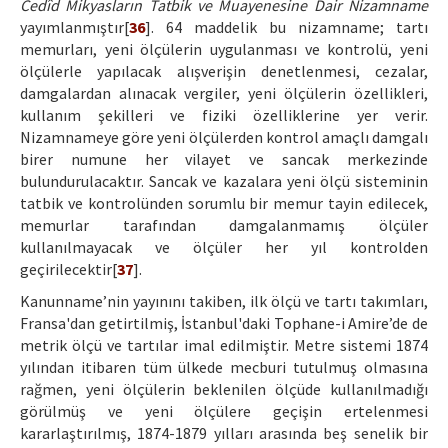
Cedîd Mikyasların Tatbik ve Muayenesine Dair Nizamname
yayımlanmıştır[
36
]. 64 maddelik bu nizamname; tartı
memurları, yeni ölçülerin uygulanması ve kontrolü, yeni
ölçülerle yapılacak alışverişin denetlenmesi, cezalar,
damgalardan alınacak vergiler, yeni ölçülerin özellikleri,
kullanım şekilleri ve fiziki özelliklerine yer verir.
Nizamnameye göre yeni ölçülerden kontrol amaçlı damgalı
birer numune her vilayet ve sancak merkezinde
bulundurulacaktır. Sancak ve kazalara yeni ölçü sisteminin
tatbik ve kontrolünden sorumlu bir memur tayin edilecek,
memurlar tarafından damgalanmamış ölçüler
kullanılmayacak ve ölçüler her yıl kontrolden
geçirilecektir[
37
].
Kanunname’nin yayınını takiben, ilk ölçü ve tartı takımları,
Fransa'dan getirtilmiş, İstanbul'daki Tophane-i Amire’de de
metrik ölçü ve tartılar imal edilmiştir. Metre sistemi 1874
yılından itibaren tüm ülkede mecburi tutulmuş olmasına
rağmen, yeni ölçülerin beklenilen ölçüde kullanılmadığı
görülmüş ve yeni ölçülere geçişin ertelenmesi
kararlaştırılmış, 1874-1879 yılları arasında beş senelik bir