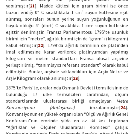
yapılmıştır[
21
]. Madde kütlesi için gram birimi ise önce
3
buzun eridiği 0° C sıcaklıktaki 1 cm
suyun kütlesine eşit
alınmış, sonraları bunun yerine suyun yoğunluğunun en
3
büyük olduğu 4° (dört) C sıcaklıkta 1 cm
suyun kütlesine
eşittir denilmiştir. Fransız Parlamentosu 1795’te uzunluk
birimi için “metre”, ağırlık birimi için de “gram”ı (kilogram)
kabul etmiştir[
22
]. 1799'da ağırlık biriminin de platinden
imal edilmesine karar verilerek platinyumdan yapılmış
kilogram ve metre standartları Fransa ulusal arşivine
yerleştirilmiş, “tanımlayıcı referans standart” olarak kabul
edilmiştir. Bunlar, arşivde saklandıkları için Arşiv Metre ve
Arşiv Kilogram olarak anılmıştır[
23
].
1875’te Paris’te, aralarında Osmanlı Devleti temsilcisinin de
bulunduğu 17 ülke temsilcileri tarafından, ölçüm
standartlarında uluslararası birliği amaçlayan
Metre
Konvansiyonu (Antlaşması)
imzalanmıştır[
24
].
Konvansiyonun en yüksek organı olan “Ölçü ve Ağırlık Genel
Konferansı”nın emrinde yılda en az iki kez toplanan
“Ağırlıklar ve Ölçüler Uluslararası Komitesi” çalışır.
Komitenin emrinde Paris yakınında Sevr'de, görevi Metrik