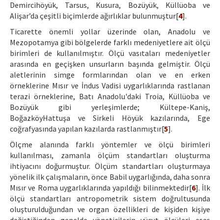
Demircihöyük, Tarsus, Kusura, Bozüyük, Küllüoba ve
Alişar’da çeşitli biçimlerde ağırlıklar bulunmuştur[
4
].
Ticarette önemli yollar üzerinde olan, Anadolu ve
Mezopotamya gibi bölgelerde farklı medeniyetlere ait ölçü
birimleri de kullanılmıştır. Ölçü vasıtaları medeniyetler
arasında en geçişken unsurların başında gelmiştir. Ölçü
aletlerinin simge formlarından olan ve en erken
örneklerine Mısır ve İndus Vadisi uygarlıklarında rastlanan
terazi örneklerine, Batı Anadolu'daki Troia, Küllüoba ve
Bozüyük gibi yerleşimlerde; Kültepe-Kaniş,
BoğazköyHattuşa ve Sirkeli Höyük kazılarında, Ege
coğrafyasında yapılan kazılarda rastlanmıştır[
5
].
Ölçme alanında farklı yöntemler ve ölçü birimleri
kullanılması, zamanla ölçüm standartları oluşturma
ihtiyacını doğurmuştur. Ölçüm standartları oluşturmaya
yönelik ilk çalışmaların, önce Babil uygarlığında, daha sonra
Mısır ve Roma uygarlıklarında yapıldığı bilinmektedir[
6
]. İlk
ölçü standartları antropometrik sistem doğrultusunda
oluşturulduğundan ve organ özellikleri de kişiden kişiye