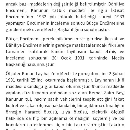
ancak bazı maddelerin değiştirildiği belirtilmiştir. Dâhiliye
Encümeni, Kanunun tatbik müddeti ile ilgili İktisat
Encümeni’nin 1932 yılı olarak belirlediği süreyi 1933
yapmıştır. Encümenin inceleme sonucu Bütçe Encümenine
gönderilmek üzere Meclis Başkanlığına sunulmuştur.
Bütçe Encümeni, gerek hükûmetin ve gerekse İktisat ve
Dâhiliye Encümenlerinin gerekçe mazbatalarındaki fikirlere
tamamen katılarak kanun layihasını kabul etmiş ve
inceleme sonucunu 20 Ocak 1931 tarihinde Meclis
Başkanlığına sunmuştur.
Ölçüler Kanun Layihası’nın Mecliste görüşülmesine 2 Şubat
1931 tarihli 25’inci oturumda başlanmıştır. Layihanın ilk 8
maddesi okunduğu gibi kabul olunmuştur. 9’uncu maddede
yapılan düzeltmenin ardından söz alan Kemal Zaim Bey,
Kanunun tul, hacim satıh vahitlerini tespit ettiğini fakat
kudret ve takat ölçüsü hakkında hiç bir açıklama olmadığını
örneğin hararet ölçüsü, ziya ölçüsü, elektrik ölçüsü
hakkında da hiç bir açıklama olmadığını söylemiş ve bu
konuların da eklenmesi için bir takrir vermiştir. Takririn