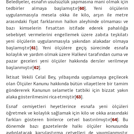
Belediyeler, esnafın usulsüzlük yapmasına mani olmak için
tedbirler almaya başlamıştır[
60
]. Yeni ölçülerin
uygulanmasıyla mesela okka ile kilo, arşın ile metre
arasındaki fiyat farklarının halkın aleyhinde olmaması ve
bazı kimselerin fırsattan istifade ederek pahalılığa
sebebiyet vermelerini engellemek üzere zabıta teşkilatı
yeni ölçülerin uygulanmasıyla yakından alakadar olmaya
başlamıştır[
61
]. Yeni ölçülere geçiş sürecinde esnafa
kolaylık ve yardım olmak üzere Halkevi tarafından cuma ve
pazar geceleri yeni ölçüler hakkında dersler verilmeye
başlanmıştır[
62
].
İktisat Vekili Celal Bey, yılbaşında uygulamaya geçilecek
olan Ölçüler Kanunu hakkında bütün vilayetlere bir tamim
göndererek Kanunun selametle tatbiki için bizzat yakın
alaka gösterilmesini rica etmiştir[
63
].
Esnaf cemiyetleri heyetlerince esnafa yeni ölçüleri
öğretmek ve kolaylık sağlamak için kilo ve okka arasındaki
farkları gösteren binlerce cetvel bastırılmıştır[
64
]. Bu
dönemde bazı gazetelerde halkı ölçüler konusunda
aydınlatacak karşılaştırma cetvelleri de yayımlanmıştır.