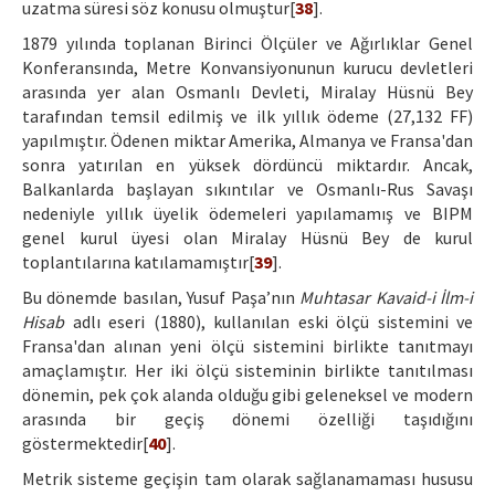
uzatma süresi söz konusu olmuştur[
38
].
1879 yılında toplanan Birinci Ölçüler ve Ağırlıklar Genel
Konferansında, Metre Konvansiyonunun kurucu devletleri
arasında yer alan Osmanlı Devleti, Miralay Hüsnü Bey
tarafından temsil edilmiş ve ilk yıllık ödeme (27,132 FF)
yapılmıştır. Ödenen miktar Amerika, Almanya ve Fransa'dan
sonra yatırılan en yüksek dördüncü miktardır. Ancak,
Balkanlarda başlayan sıkıntılar ve Osmanlı-Rus Savaşı
nedeniyle yıllık üyelik ödemeleri yapılamamış ve BIPM
genel kurul üyesi olan Miralay Hüsnü Bey de kurul
toplantılarına katılamamıştır[
39
].
Bu dönemde basılan, Yusuf Paşa’nın
Muhtasar Kavaid-i İlm-i
Hisab
adlı eseri (1880), kullanılan eski ölçü sistemini ve
Fransa'dan alınan yeni ölçü sistemini birlikte tanıtmayı
amaçlamıştır. Her iki ölçü sisteminin birlikte tanıtılması
dönemin, pek çok alanda olduğu gibi geleneksel ve modern
arasında bir geçiş dönemi özelliği taşıdığını
göstermektedir[
40
].
Metrik sisteme geçişin tam olarak sağlanamaması hususu