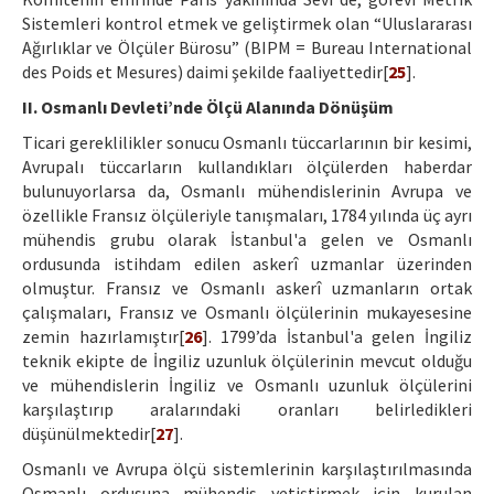
Sistemleri kontrol etmek ve geliştirmek olan “Uluslararası
Ağırlıklar ve Ölçüler Bürosu” (BIPM = Bureau International
des Poids et Mesures) daimi şekilde faaliyettedir[
25
].
II. Osmanlı Devleti’nde Ölçü Alanında Dönüşüm
Ticari gereklilikler sonucu Osmanlı tüccarlarının bir kesimi,
Avrupalı tüccarların kullandıkları ölçülerden haberdar
bulunuyorlarsa da, Osmanlı mühendislerinin Avrupa ve
özellikle Fransız ölçüleriyle tanışmaları, 1784 yılında üç ayrı
mühendis grubu olarak İstanbul'a gelen ve Osmanlı
ordusunda istihdam edilen askerî uzmanlar üzerinden
olmuştur. Fransız ve Osmanlı askerî uzmanların ortak
çalışmaları, Fransız ve Osmanlı ölçülerinin mukayesesine
zemin hazırlamıştır[
26
]. 1799’da İstanbul'a gelen İngiliz
teknik ekipte de İngiliz uzunluk ölçülerinin mevcut olduğu
ve mühendislerin İngiliz ve Osmanlı uzunluk ölçülerini
karşılaştırıp aralarındaki oranları belirledikleri
düşünülmektedir[
27
].
Osmanlı ve Avrupa ölçü sistemlerinin karşılaştırılmasında
Osmanlı ordusuna mühendis yetiştirmek için kurulan