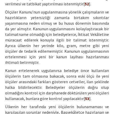
verilmesi ve tatbikat yaptırılması istenmiştir[
52
].
Ölçüler Kanunu’nun uygulanmasına yönelik çalışmaların ve
hazırlıkların yetersizliği zamanla birtakım sıkıntılar
yaşanmasına neden olmuş ve bu husus dönemin basınında
da yer almıştır. Kanunun uygulanmasını kolaylaştıracak bir
talimatname olmadığı için belediyelerce, İktisat Vekâletine
müracaat edilerek konuyla ilgili bir talimat istenmiştir.
Ayrıca ülkenin her yerinde kilo, gram, metre gibi yeni
ölçüler de tedarik edilememiştir. Kanunun uygulanmasının
ertelenmesi için yeni bir kanun layihası hazırlanması
ihtimali belirmiştir.
Kanun ertelenerek uygulanırsa belediye önce kullanılan
ölçülerin tam olmasına bakacak, sonra eski ölçü ile yeni
ölçüler arasındaki farkları gösteren cetveller, ilan şeklinde
halka bildirilecektir. Belediyeler ölçülerin doğru olup
olmadığını kontrol için darphanede döktürülen yeni ölçüleri
kullanacak, bunlara göre kontrol yapılacaktır[
53
].
Ülkenin her tarafında yeni ölçülerin bulunamaması ve
karşılaşılan sorunlar nedeniyle, Başvekâletçe hazırlanan ve