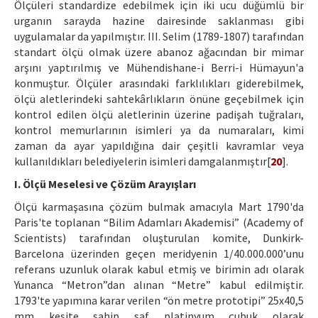
Ölçüleri standardize edebilmek için iki ucu düğümlü bir
urganın sarayda hazine dairesinde saklanması gibi
uygulamalar da yapılmıştır. III. Selim (1789-1807) tarafından
standart ölçü olmak üzere abanoz ağacından bir mimar
arşını yaptırılmış ve Mühendishane-i Berri-i Hümayun'a
konmuştur. Ölçüler arasındaki farklılıkları giderebilmek,
ölçü aletlerindeki sahtekârlıkların önüne geçebilmek için
kontrol edilen ölçü aletlerinin üzerine padişah tuğraları,
kontrol memurlarının isimleri ya da numaraları, kimi
zaman da ayar yapıldığına dair çeşitli kavramlar veya
kullanıldıkları belediyelerin isimleri damgalanmıştır[
20
].
I. Ölçü Meselesi ve Çözüm Arayışları
Ölçü karmaşasına çözüm bulmak amacıyla Mart 1790'da
Paris'te toplanan “Bilim Adamları Akademisi” (Academy of
Scientists) tarafından oluşturulan komite, Dunkirk-
Barcelona üzerinden geçen meridyenin 1/40.000.000’unu
referans uzunluk olarak kabul etmiş ve birimin adı olarak
Yunanca “Metron”dan alınan “Metre” kabul edilmiştir.
1793'te yapımına karar verilen “ön metre prototipi” 25x40,5
mm kesite sahip saf platinyum çubuk olarak