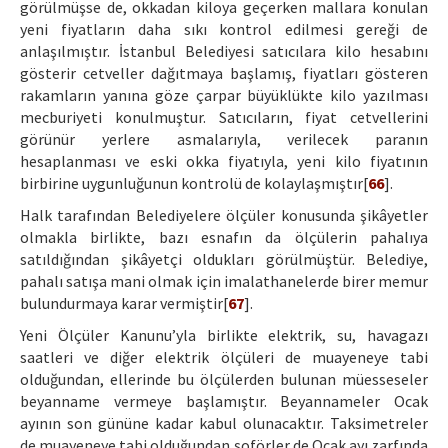
görülmüşse de, okkadan kiloya geçerken mallara konulan
yeni fiyatların daha sıkı kontrol edilmesi gereği de
anlaşılmıştır. İstanbul Belediyesi satıcılara kilo hesabını
gösterir cetveller dağıtmaya başlamış, fiyatları gösteren
rakamların yanına göze çarpar büyüklükte kilo yazılması
mecburiyeti konulmuştur. Satıcıların, fiyat cetvellerini
görünür yerlere asmalarıyla, verilecek paranın
hesaplanması ve eski okka fiyatıyla, yeni kilo fiyatının
birbirine uygunluğunun kontrolü de kolaylaşmıştır[
66
].
Halk tarafından Belediyelere ölçüler konusunda şikâyetler
olmakla birlikte, bazı esnafın da ölçülerin pahalıya
satıldığından şikâyetçi oldukları görülmüştür. Belediye,
pahalı satışa mani olmak için imalathanelerde birer memur
bulundurmaya karar vermiştir[
67
].
Yeni Ölçüler Kanunu’yla birlikte elektrik, su, havagazı
saatleri ve diğer elektrik ölçüleri de muayeneye tabi
olduğundan, ellerinde bu ölçülerden bulunan müesseseler
beyanname vermeye başlamıştır. Beyannameler Ocak
ayının son gününe kadar kabul olunacaktır. Taksimetreler
de muayeneye tabi olduğundan şoförler de Ocak ayı zarfında