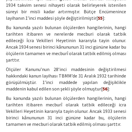
1934 takvim senesi nihayeti olarak belirleyerek istenilen
süreyi bir misli kadar artırmıştır. Bütçe Encümenince
layihanın 1’inci maddesi şöyle değiştirilmiştir[
55
]:
Bu kanunda yazılı bulunan ölçülerden hangilerinin, hangi
tarihten itibaren ve nerelerde mecburi olarak tatbik
edileceği İcra Vekilleri Heyetinin kararıyla tayin olunur.
Ancak 1934 senesi birinci kânununun 31 inci gününe kadar bu
ölçülerin tamamen ve mecburî olarak tatbik edilmiş olması
şarttır.
Ölçüler Kanunu’nun 28’inci maddesinin değiştirilmesi
hakkındaki kanun layihası TBMM’de 31 Aralık 1932 tarihinde
görüşülmüştür. 1’inci maddede yapılan değişiklikle
maddenin kabul edilen son şekli şöyle olmuştur[
56
]:
Bu kanunda yazılı bulunan ölçülerden hangilerinin, hangi
tarihten itibaren mecburî olarak tatbik edileceği icra
Vekilleri Heyetinin kararıyla tayin olunur. Ancak 1933 senesi
birinci kânununun 31 inci gününe kadar bu, ölçülerin
tamamen ve mecburi olarak tatbik edilmiş olması şarttır.