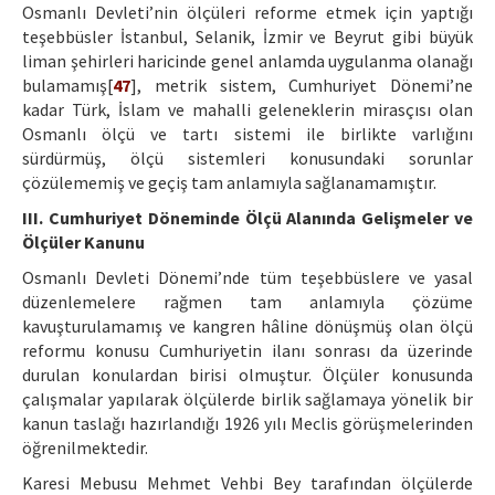
Osmanlı Devleti’nin ölçüleri reforme etmek için yaptığı
teşebbüsler İstanbul, Selanik, İzmir ve Beyrut gibi büyük
liman şehirleri haricinde genel anlamda uygulanma olanağı
bulamamış[
47
], metrik sistem, Cumhuriyet Dönemi’ne
kadar Türk, İslam ve mahalli geleneklerin mirasçısı olan
Osmanlı ölçü ve tartı sistemi ile birlikte varlığını
sürdürmüş, ölçü sistemleri konusundaki sorunlar
çözülememiş ve geçiş tam anlamıyla sağlanamamıştır.
III. Cumhuriyet Döneminde Ölçü Alanında Gelişmeler ve
Ölçüler Kanunu
Osmanlı Devleti Dönemi’nde tüm teşebbüslere ve yasal
düzenlemelere rağmen tam anlamıyla çözüme
kavuşturulamamış ve kangren hâline dönüşmüş olan ölçü
reformu konusu Cumhuriyetin ilanı sonrası da üzerinde
durulan konulardan birisi olmuştur. Ölçüler konusunda
çalışmalar yapılarak ölçülerde birlik sağlamaya yönelik bir
kanun taslağı hazırlandığı 1926 yılı Meclis görüşmelerinden
öğrenilmektedir.
Karesi Mebusu Mehmet Vehbi Bey tarafından ölçülerde