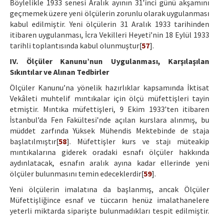
Böylelikle 1933 senesi Aralık ayının 31’inci günü akşamını
geçmemek üzere yeni ölçülerin zorunlu olarak uygulanması
kabul edilmiştir. Yeni ölçülerin 31 Aralık 1933 tarihinden
itibaren uygulanması, İcra Vekilleri Heyeti’nin 18 Eylül 1933
tarihli toplantısında kabul olunmuştur[
57
].
IV. Ölçüler Kanunu’nun Uygulanması, Karşılaşılan
Sıkıntılar ve Alınan Tedbirler
Ölçüler Kanunu’na yönelik hazırlıklar kapsamında İktisat
Vekâleti muhtelif mıntıkalar için ölçü müfettişleri tayin
etmiştir. Mıntıka müfettişleri, 9 Ekim 1933’ten itibaren
İstanbul’da Fen Fakültesi’nde açılan kurslara alınmış, bu
müddet zarfında Yüksek Mühendis Mektebinde de staja
başlatılmıştır[
58
]. Müfettişler kurs ve stajı müteakip
mıntıkalarına giderek oradaki esnafı ölçüler hakkında
aydınlatacak, esnafın aralık ayına kadar ellerinde yeni
ölçüler bulunmasını temin edeceklerdir[
59
].
Yeni ölçülerin imalatına da başlanmış, ancak Ölçüler
Müfettişliğince esnaf ve tüccarın henüz imalathanelere
yeterli miktarda siparişte bulunmadıkları tespit edilmiştir.