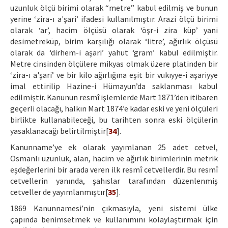
uzunluk ölçü birimi olarak “metre” kabul edilmiş ve bunun
yerine ‘zira-ı a'şari’ ifadesi kullanılmıştır. Arazi ölçü birimi
olarak ‘ar’, hacim ölçüsü olarak ‘öşr-i zira küp’ yani
desimetreküp, birim karşılığı olarak ‘litre’, ağırlık ölçüsü
olarak da ‘dirhem-i aşari’ yahut ‘gram’ kabul edilmiştir.
Metre cinsinden ölçülere mikyas olmak üzere platinden bir
‘zira-ı a'şari’ ve bir kilo ağırlığına eşit bir vukıyye-i aşariyye
imal ettirilip Hazine-i Hümayun’da saklanması kabul
edilmiştir. Kanunun resmî işlemlerde Mart 1871’den itibaren
geçerli olacağı, halkın Mart 1874’e kadar eski ve yeni ölçüleri
birlikte kullanabileceği, bu tarihten sonra eski ölçülerin
yasaklanacağı belirtilmiştir[
34
].
Kanunname’ye ek olarak yayımlanan 25 adet cetvel,
Osmanlı uzunluk, alan, hacim ve ağırlık birimlerinin metrik
eşdeğerlerini bir arada veren ilk resmî cetvellerdir. Bu resmî
cetvellerin yanında, şahıslar tarafından düzenlenmiş
cetveller de yayımlanmıştır[
35
].
1869 Kanunnamesi’nin çıkmasıyla, yeni sistemi ülke
çapında benimsetmek ve kullanımını kolaylaştırmak için