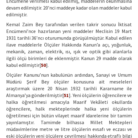
Encümene verilmesi kabul edilmiş, maddelerin okunmasına
devam edilmiştir. 20’nci maddeye kadar olan maddeler kabul
edilmiştir.
Kemal Zaim Bey tarafından verilen takrir sonucu İktisat
Encümeni’nce hazırlanan yeni maddeler Meclisin 19 Mart
1931 tarihli 36’ncı oturumunda görüşülmüştür. Kabul edilen
ilave maddelerle Ölçüler Hakkında Kanun’a açı, yoğunluk,
mekanik, zaman, elektrik, ısı, ışık ve optik gibi alanlarla
ilgili ölçü birimleri de eklenmiştir. Kanun 29 madde olarak
kabul edilmiştir[
50
].
Ölçüler Kanunu’nun kabulünün ardından, Sanayi ve Umum
Müdürü Şerif Bey ölçüler konusuna ait meseleleri
araştırmak üzere 20 Nisan 1932 tarihli Kararname ile
Almanya’ya gönderilmiştir[
51
]. Yeni ölçülerin öğrencilere ve
halka öğretilmesi amacıyla Maarif Vekâleti okullarda
öğrencilere, halk mekteplerinde halka yeni ölçülerin
öğretilmesi için bütün vilayet maarif idarelerine bir tamim
yayınlamıştır. Tamimde bilhassa Millet Mektepleri
müdavimlerine metre ve litre ölçülerin evsafı ve eczası ve
eski ölçülerin yeni ölçülere çevrilmesi hakkında etraflı bilgi