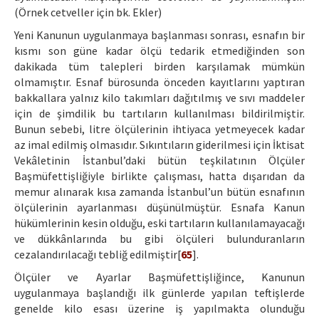
(Örnek cetveller için bk. Ekler)
Yeni Kanunun uygulanmaya başlanması sonrası, esnafın bir
kısmı son güne kadar ölçü tedarik etmediğinden son
dakikada tüm talepleri birden karşılamak mümkün
olmamıştır. Esnaf bürosunda önceden kayıtlarını yaptıran
bakkallara yalnız kilo takımları dağıtılmış ve sıvı maddeler
için de şimdilik bu tartıların kullanılması bildirilmiştir.
Bunun sebebi, litre ölçülerinin ihtiyaca yetmeyecek kadar
az imal edilmiş olmasıdır. Sıkıntıların giderilmesi için İktisat
Vekâletinin İstanbul’daki bütün teşkilatının Ölçüler
Başmüfettişliğiyle birlikte çalışması, hatta dışarıdan da
memur alınarak kısa zamanda İstanbul’un bütün esnafının
ölçülerinin ayarlanması düşünülmüştür. Esnafa Kanun
hükümlerinin kesin olduğu, eski tartıların kullanılamayacağı
ve dükkânlarında bu gibi ölçüleri bulunduranların
cezalandırılacağı tebliğ edilmiştir[
65
].
Ölçüler ve Ayarlar Başmüfettişliğince, Kanunun
uygulanmaya başlandığı ilk günlerde yapılan teftişlerde
genelde kilo esası üzerine iş yapılmakta olunduğu