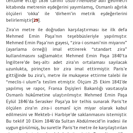
tercüme ettiği 1836 tarihli
Usuli'l-hendese
adlı geometri
kitabında metrenin eşdeğerini yayımlamış, Osmanlı ağırlık
ölçüleri ‘okka’ ile ‘dirhem’in metrik eşdeğerlerini
belirlemiştir[
29
].
Zira'ın metre ile doğrudan karşılaştırması ise ilk defa
Mehmed Emin Paşa'nın teşebbüsleriyle yapılmıştır.
Mehmed Emin Paşa'nın gayesi, “zira-i osmani'nin miyarını”
(ayarlama örneği) imal ettirerek “standart zira”
kullanılmasını sağlamaktır. Mehmed Emin Paşa 1840’ta
İngiltere'de beş-altı adet zira'ın ortalaması sayılacak
uzunlukta, pirinçten bir zira imal ettirmiştir. Paris'e
gittiğinde bu zira'ı, metre ile mukayese ettirme talebi ile
“meclis-i ulum”a teslim etmiştir. Ölçüm 25 Ekim 1841’de
yapılmış ve rapor, Fransa Dışişleri Bakanlığı vasıtasıyla
Osmanlı hükûmetine ulaştırılmıştır. Mehmed Emin Paşa
Eylül 1846'da Serasker Paşa'ya bir telhis sunarak Paris'te
ölçülen zira'ın zira-i osmanî için miyar olarak kabul
edilmesini ve Mekteb-i Harbiye'de saklanmasını istemiştir.
Bu teklif 10 Ekim 1846'da Sultan Abdülmecid'in iradesi ile
uygun görülmüş, bu suretle Paris'te metre ile karşılaştırılan