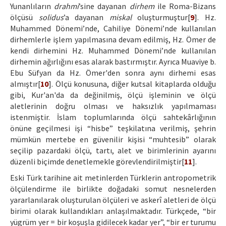
Yunanlıların
drahmi
’sine dayanan
dirhem
ile Roma-Bizans
ölçüsü
solidus
’a dayanan
miskal
oluşturmuştur[
9
]. Hz.
Muhammed Dönemi’nde, Cahiliye Dönemi’nde kullanılan
dirhemlerle işlem yapılmasına devam edilmiş, Hz. Ömer de
kendi dirhemini Hz. Muhammed Dönemi’nde kullanılan
dirhemin ağırlığını esas alarak bastırmıştır. Ayrıca Muaviye b.
Ebu Süfyan da Hz. Ömer'den sonra aynı dirhemi esas
almıştır[
10
]. Ölçü konusuna, diğer kutsal kitaplarda olduğu
gibi, Kur'an'da da değinilmiş, ölçü işleminin ve ölçü
aletlerinin doğru olması ve haksızlık yapılmaması
istenmiştir. İslam toplumlarında ölçü sahtekârlığının
önüne geçilmesi işi “hisbe” teşkilatına verilmiş, şehrin
mümkün mertebe en güvenilir kişisi “muhtesib” olarak
seçilip pazardaki ölçü, tartı, alet ve birimlerinin ayarını
düzenli biçimde denetlemekle görevlendirilmiştir[
11
].
Eski Türk tarihine ait metinlerden Türklerin antropometrik
ölçülendirme ile birlikte doğadaki somut nesnelerden
yararlanılarak oluşturulan ölçüleri ve askerî aletleri de ölçü
birimi olarak kullandıkları anlaşılmaktadır. Türkçede, “bir
yügrüm yer = bir koşuşla gidilecek kadar yer”, “bir er turumu