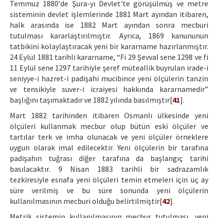
Temmuz 1880'de Şura-yı Devlet'te görüşülmüş ve metre
sisteminin devlet işlemlerinde 1881 Mart ayından itibaren,
halk arasında ise 1882 Mart ayından sonra mecburi
tutulması kararlaştırılmıştır. Ayrıca, 1869 kanununun
tatbikini kolaylaştıracak yeni bir kararname hazırlanmıştır.
24 Eylül 1881 tarihli kararname, “Fi 29 Şevval sene 1298 ve fi
11 Eylül sene 1297 tarihiyle şeref müteallik buyrulan irade-i
seniyye-i hazret-i padişahi mucibince yeni ölçülerin tanzin
ve tensikiyle suver-i icraiyesi hakkında kararnamedir”
başlığını taşımaktadır ve 1882 yılında basılmıştır[
41
].
Mart 1882 tarihinden itibaren Osmanlı ülkesinde yeni
ölçüleri kullanmak mecbur olup bütün eski ölçüler ve
tartılar terk ve imha olunacak ve yeni ölçüler örneklere
uygun olarak imal edilecektir. Yeni ölçülerin bir tarafına
padişahın tuğrası diğer tarafına da başlangıç tarihi
basılacaktır. 9 Nisan 1883 tarihli bir sadrazamlık
tezkiresiyle esnafa yeni ölçüleri temin etmeleri için üç ay
süre verilmiş ve bu süre sonunda yeni ölçülerin
kullanılmasının mecburi olduğu belirtilmiştir[
42
].
Metrik sistemin kullanılmasının mecbur tutulması, yeni