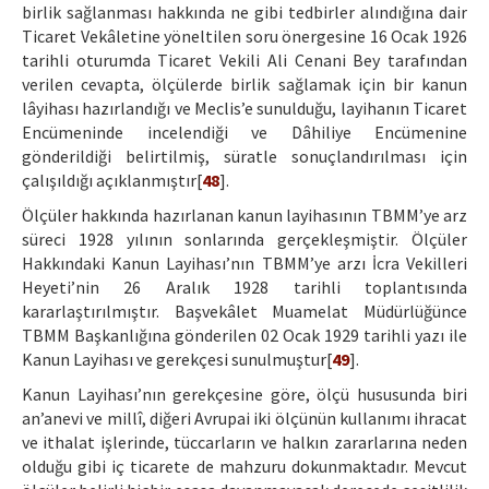
birlik sağlanması hakkında ne gibi tedbirler alındığına dair
Ticaret Vekâletine yöneltilen soru önergesine 16 Ocak 1926
tarihli oturumda Ticaret Vekili Ali Cenani Bey tarafından
verilen cevapta, ölçülerde birlik sağlamak için bir kanun
lâyihası hazırlandığı ve Meclis’e sunulduğu, layihanın Ticaret
Encümeninde incelendiği ve Dâhiliye Encümenine
gönderildiği belirtilmiş, süratle sonuçlandırılması için
çalışıldığı açıklanmıştır[
48
].
Ölçüler hakkında hazırlanan kanun layihasının TBMM’ye arz
süreci 1928 yılının sonlarında gerçekleşmiştir. Ölçüler
Hakkındaki Kanun Layihası’nın TBMM’ye arzı İcra Vekilleri
Heyeti’nin 26 Aralık 1928 tarihli toplantısında
kararlaştırılmıştır. Başvekâlet Muamelat Müdürlüğünce
TBMM Başkanlığına gönderilen 02 Ocak 1929 tarihli yazı ile
Kanun Layihası ve gerekçesi sunulmuştur[
49
].
Kanun Layihası’nın gerekçesine göre, ölçü hususunda biri
an’anevi ve millî, diğeri Avrupai iki ölçünün kullanımı ihracat
ve ithalat işlerinde, tüccarların ve halkın zararlarına neden
olduğu gibi iç ticarete de mahzuru dokunmaktadır. Mevcut