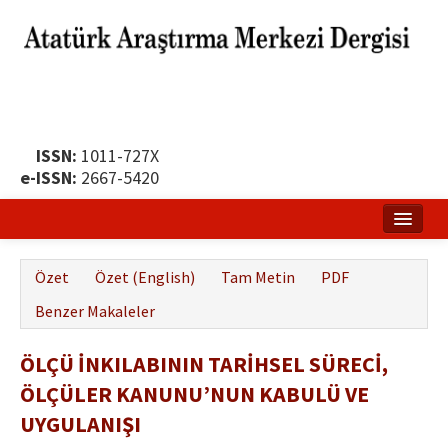
ISSN:
1011-727X
e-ISSN:
2667-5420
Ana Sayfa
Özet
Özet (English)
Tam Metin
PDF
Hakkında
Benzer Makaleler
Yayın Politikası
ÖLÇÜ İNKILABININ TARİHSEL SÜRECİ,
Dergi Kurulları
ÖLÇÜLER KANUNU’NUN KABULÜ VE
Yayın İlkeleri
UYGULANIŞI