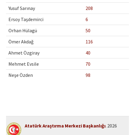
Etik İlkeler
Yusuf Sarınay
208
Yazar Rehberi
Ersoy Taşdemirci
6
Hakem Rehberi
Orhan Hülagü
50
İletişim
Ömer Akdağ
116
Ahmet Özgiray
40
Mehmet Evsile
70
Neşe Özden
98
Atatürk Araştırma Merkezi Başkanlığı
. 2026