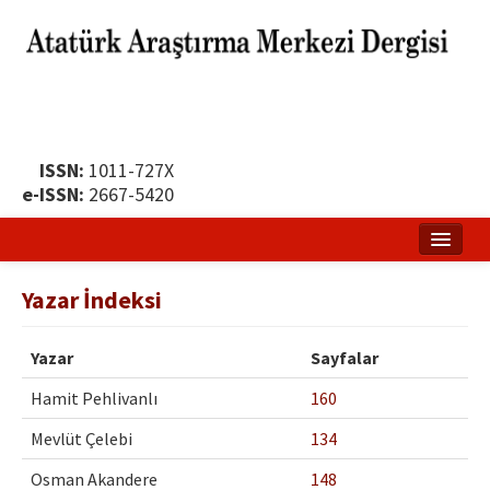
ISSN:
1011-727X
e-ISSN:
2667-5420
Ana Sayfa
Yazar İndeksi
Hakkında
Yazar
Sayfalar
Yayın Politikası
Hamit Pehlivanlı
160
Dergi Kurulları
Mevlüt Çelebi
134
Yayın İlkeleri
Osman Akandere
148