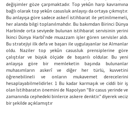
değişimler göze çarpmaktadır. Top yekûn harp kavramına
bağlı olarak top yekûn casusluk anlayışı da ortaya çıkmıştır.
Bu anlayışa göre sadece askerî istihbarat ile yetinilmemeli,
her alanda bilgi toplanılmahdır. Bu bakımdan Birinci Dünya
Harbinde orta seviyede bulunan istihbarat servisinin yerini
İkinci Dünya Harbİ'nde muazzam işler gören servisler aldı.
Bu stratejiyi ilk defa ve başarı ile uygulayanlar ise Almanlar
oldu. Naziler top yekûn casusluk prensiplerine göre
çalıştılar ve büyük ölçüde de başarılı oldular. Bu yeni
anlayışa göre bir memleketin başında bulunanlar
muhasımların askerî ve diğer her türlü, kuvvetini
öğrenebilineli ve onların mukavemet derecelerini
hesaplayabilmelidirler. 1 Bu kadar karmaşık ve ciddi bir iş
olan İstihbaratın önemini de Napolyan "Bir casus yerinde ve
zamanında cephedeki binlerce askere denktir." diyerek veciz
bir şekilde açıklamıştır