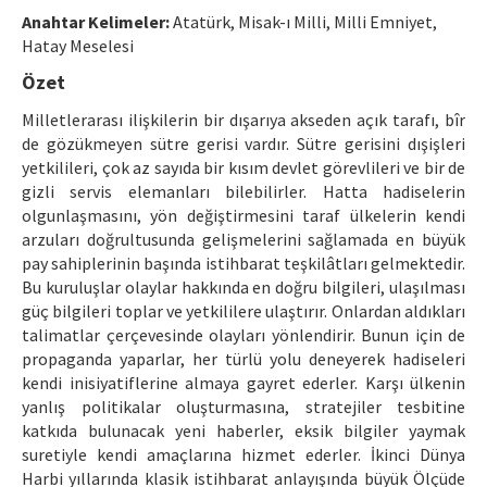
Etik İlkeler
Anahtar Kelimeler:
Atatürk, Misak-ı Milli, Milli Emniyet,
Hatay Meselesi
Yazar Rehberi
Özet
Hakem Rehberi
Milletlerarası ilişkilerin bir dışarıya akseden açık tarafı, bîr
İletişim
de gözükmeyen sütre gerisi vardır. Sütre gerisini dışişleri
yetkilileri, çok az sayıda bir kısım devlet görevlileri ve bir de
gizli servis elemanları bilebilirler. Hatta hadiselerin
olgunlaşmasını, yön değiştirmesini taraf ülkelerin kendi
arzuları doğrultusunda gelişmelerini sağlamada en büyük
pay sahiplerinin başında istihbarat teşkilâtları gelmektedir.
Bu kuruluşlar olaylar hakkında en doğru bilgileri, ulaşılması
güç bilgileri toplar ve yetkililere ulaştırır. Onlardan aldıkları
talimatlar çerçevesinde olayları yönlendirir. Bunun için de
propaganda yaparlar, her türlü yolu deneyerek hadiseleri
kendi inisiyatiflerine almaya gayret ederler. Karşı ülkenin
yanlış politikalar oluşturmasına, stratejiler tesbitine
katkıda bulunacak yeni haberler, eksik bilgiler yaymak
suretiyle kendi amaçlarına hizmet ederler. İkinci Dünya
Harbi yıllarında klasik istihbarat anlayışında büyük Ölçüde