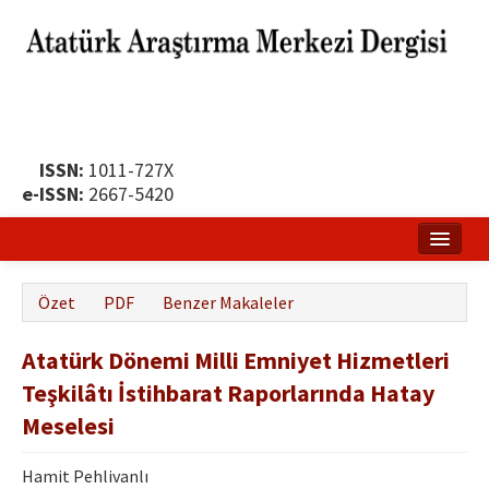
ISSN:
1011-727X
e-ISSN:
2667-5420
Ana Sayfa
Özet
PDF
Benzer Makaleler
Hakkında
Atatürk Dönemi Milli Emniyet Hizmetleri
Yayın Politikası
Teşkilâtı İstihbarat Raporlarında Hatay
Dergi Kurulları
Meselesi
Yayın İlkeleri
Hamit Pehlivanlı