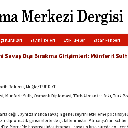
gi Kurulları
Yayın İlkeleri
Etik İlkeler
Yazar Rehberi
i Savaş Dışı Bırakma Girişimleri: Münferit Sulh
 Tarih Bölümü, Muğla/TÜRKİYE
si, Münferit Sulh, Osmanlı Diplomasi, Türk-Alman İttifakı, Türk Bo
larla değil, aynı zamanda savaşın genel seyrini etkileme potansiye
li diplomatik girişimlerle de şekillenmiştir. Almanya’nın Schlief
14’te Marne’de başarısızlığa uğraması, savaşın kısa sürede çok cep