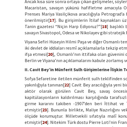
Ancak kısa süre sonra ortaya çıkan gelişmeler, söyl
Macaristan, savaşın yükünü hafifletme amacıyla Os
Prenses Mariya Vasilçikova aracılığıyla Petrograd’a 
önerilmiştir[
17
]. Bu girişimlerin İtilaf kaynakları
Tanin gazetesi “Niçin Harp Ediyoruz?”[
18
] başlıklı
savaşın Sivastopol, Odesa ve Nikolayev gibi stratejik
Viyana Sefiri Hüseyin Hilmi Paşa ve diğer Osmanlı tem
iki devlet de iddiaları resmî açıklamalarla tekzip etm
ifşa etmesi[
20
], Osmanlı’nın ittifaka olan güvenini 
Berlin ve Viyana’nın açıklamalarını kabule zorlamış ve
II. Cavit Bey’in Münferit Sulh Girişimlerine İlişkin 
Sofya Sefaretine iletilen münferit sulh teklifinden 
yakınlığıyla tanınan[
22
] Cavit Bey aracılığıyla yeni b
aktör olarak görülen Cavit Bey, savaş öncesin
kapitülasyonların kaldırılması karşılığında tarafsı
girme kararını takiben -1907’den beri İttihat ve
etmiştir[
23
]. Bununla birlikte, Maliye Nazırlığını v
ölçüde korumuştur. Milletvekili sıfatıyla malî ko
etmiştir[
24
]. Nitekim Türk dostu Pierre Loti’nin Fr