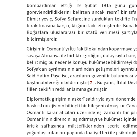
bombardıman ettiği 19 Şubat 1915 günü günde
görevlendirildiklerini belirten ancak resmî bir sı
Dimitriyeviç, Sofya Sefaretine sundukları teklifte F
bırakılmasına karşı çıktığını ifade etmişlerdir. Buna 
Boğazlara uluslararası bir statü verilmesi şartıy
bildirmişlerdir.
Girişimin Osmanlı’yı İttifak Bloku’ndan koparmaya yön
savaşa Almanya ile birlikte girdiğini, dolayısıyla bar
belirtmiş; bu nedenle konuyu hükûmete bildirmeyi dah
Sofya’dan ayrılmasının ardından gelişmeleri ayrıntıl
Said Halim Paşa ise, aracıların güvenilir bulunması
başlanabileceğini bildirmiştir[
7
] . Bu yanıt, İtilaf D
fiilen teklifin reddi anlamına gelmiştir.
Diplomatik girişimin askerî saldırıyla aynı dönemde 
baskı stratejisinin bilinçli bir bileşeni olmuştur. Ç
Osmanlı karar alıcıları üzerinde eş zamanlı bir psi
Osmanlı’nın direncini aşındırmayı ve hükûmet içindek
kritik safhasında müttefiklerinden tecrit edil
yoğunlaştırılan propaganda faaliyetleri ile psikoloji