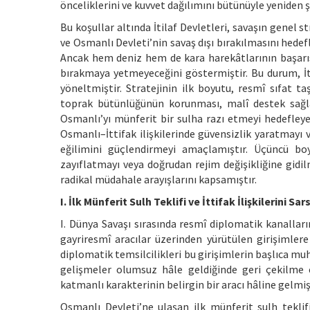
önceliklerini ve kuvvet dağılımını bütünüyle yeniden şe
Bu koşullar altında İtilaf Devletleri, savaşın genel 
ve Osmanlı Devleti’nin savaş dışı bırakılmasını hedef
Ancak hem deniz hem de kara harekâtlarının başarı
bırakmaya yetmeyeceğini göstermiştir. Bu durum, İti
yöneltmiştir. Stratejinin ilk boyutu, resmî sıfat t
toprak bütünlüğünün korunması, malî destek sağ
Osmanlı’yı münferit bir sulha razı etmeyi hedefleye
Osmanlı–İttifak ilişkilerinde güvensizlik yaratmay
eğilimini güçlendirmeyi amaçlamıştır. Üçüncü boy
zayıflatmayı veya doğrudan rejim değişikliğine gidi
radikal müdahale arayışlarını kapsamıştır.
I. İlk Münferit Sulh Teklifi ve İttifak İlişkilerini Sa
I. Dünya Savaşı sırasında resmî diplomatik kanallar
gayriresmî aracılar üzerinden yürütülen girişimler
diplomatik temsilcilikleri bu girişimlerin başlıca m
gelişmeler olumsuz hâle geldiğinde geri çekilme 
katmanlı karakterinin belirgin bir aracı hâline gelmiş
Osmanlı Devleti’ne ulaşan ilk münferit sulh tekli