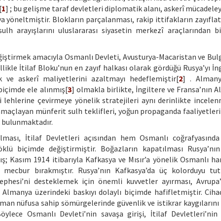
[
1
] ; bu gelişme taraf devletleri diplomatik alanı, askerî mücadele
ya yöneltmiştir. Blokların parçalanması, rakip ittifakların zayıfla
ulh arayışlarını uluslararası siyasetin merkezî araçlarından bi
değiştirmek amacıyla Osmanlı Devleti, Avusturya-Macaristan ve Bulg
kle İtilaf Bloku’nun en zayıf halkası olarak gördüğü Rusya’yı İng
k ve askerî maliyetlerini azaltmayı hedeflemiştir[
2
] . Almany
 biçimde ele alınmış[
3
] olmakla birlikte, İngiltere ve Fransa’nın 
 lehlerine çevirmeye yönelik stratejileri aynı derinlikte incelen
amaçlayan münferit sulh teklifleri, yoğun propaganda faaliyetleri
k bulunmaktadır.
lması, İtilaf Devletleri açısından hem Osmanlı coğrafyasınd
öklü biçimde değiştirmiştir. Boğazların kapatılması Rusya’nı
mış; Kasım 1914 itibarıyla Kafkasya ve Mısır’a yönelik Osmanlı har
ya mecbur bırakmıştır. Rusya’nın Kafkasya’da üç kolorduyu tu
Cephesi’ni desteklemek için önemli kuvvetler ayırması, Avrupa
 Almanya üzerindeki baskıyı dolaylı biçimde hafifletmiştir. Ciha
üman nüfusa sahip sömürgelerinde güvenlik ve istikrar kaygılarını 
Böylece Osmanlı Devleti’nin savaşa girişi, İtilaf Devletleri’nin 