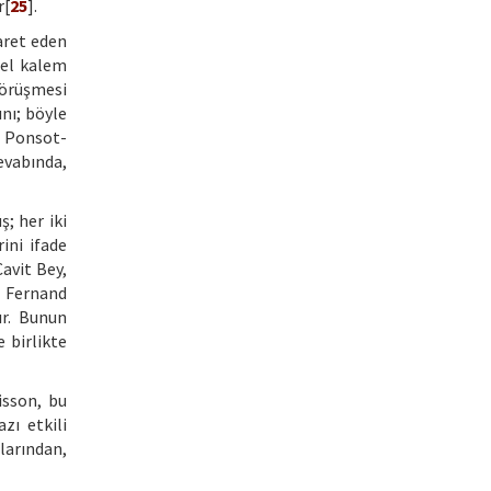
r[
25
].
aret eden
özel kalem
görüşmesi
nı; böyle
i Ponsot-
evabında,
; her iki
ini ifade
avit Bey,
i Fernand
ır. Bunun
 birlikte
isson, bu
zı etkili
larından,