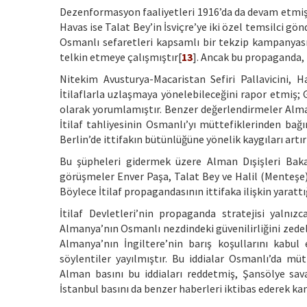
Dezenformasyon faaliyetleri 1916’da da devam etmiş;
Havas ise Talat Bey’in İsviçre’ye iki özel temsilci gö
Osmanlı sefaretleri kapsamlı bir tekzip kampanyası
telkin etmeye çalışmıştır[
13
]. Ancak bu propaganda, 
Nitekim Avusturya-Macaristan Sefiri Pallavicini, 
İtilaflarla uzlaşmaya yönelebileceğini rapor etmiş; G
olarak yorumlamıştır. Benzer değerlendirmeler Alman
İtilaf tahliyesinin Osmanlı’yı müttefiklerinden bağım
Berlin’de ittifakın bütünlüğüne yönelik kaygıları artı
Bu şüpheleri gidermek üzere Alman Dışişleri Baka
görüşmeler Enver Paşa, Talat Bey ve Halil (Menteşe)
Böylece İtilaf propagandasının ittifaka ilişkin yarat
İtilaf Devletleri’nin propaganda stratejisi yalnı
Almanya’nın Osmanlı nezdindeki güvenilirliğini zedel
Almanya’nın İngiltere’nin barış koşullarını kabul
söylentiler yayılmıştır. Bu iddialar Osmanlı’da mütt
Alman basını bu iddiaları reddetmiş, Şansölye sa
İstanbul basını da benzer haberleri iktibas ederek k