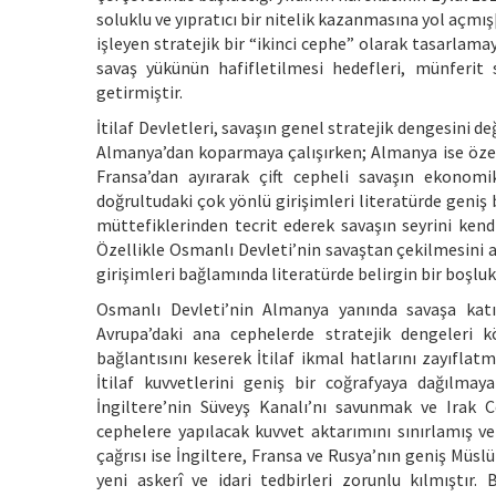
soluklu ve yıpratıcı bir nitelik kazanmasına yol açmış
işleyen stratejik bir “ikinci cephe” olarak tasarlama
savaş yükünün hafifletilmesi hedefleri, münferit s
getirmiştir.
İtilaf Devletleri, savaşın genel stratejik dengesini 
Almanya’dan koparmaya çalışırken; Almanya ise özelli
Fransa’dan ayırarak çift cepheli savaşın ekonomi
doğrultudaki çok yönlü girişimleri literatürde geniş
müttefiklerinden tecrit ederek savaşın seyrini kendi
Özellikle Osmanlı Devleti’nin savaştan çekilmesini 
girişimleri bağlamında literatürde belirgin bir boşlu
Osmanlı Devleti’nin Almanya yanında savaşa katı
Avrupa’daki ana cephelerde stratejik dengeleri k
bağlantısını keserek İtilaf ikmal hatlarını zayıflat
İtilaf kuvvetlerini geniş bir coğrafyaya dağılma
İngiltere’nin Süveyş Kanalı’nı savunmak ve Irak 
cephelere yapılacak kuvvet aktarımını sınırlamış ve
çağrısı ise İngiltere, Fransa ve Rusya’nın geniş Müsl
yeni askerî ve idari tedbirleri zorunlu kılmıştır. 