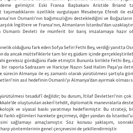
me gelmiştir. Eski Fransa Başbakanı Aristide Briand ta
fat taşımadıklarını özellikle vurgulayan Mesaberya Efendi ile e
ransa’nın Osmanlı’nın bağımsızlığını desteklediğini ve Boğazların
karşılık İngiltere ve Fransa’nın, Almanların İstanbul’dan uzaklaştı
la Osmanlı Devleti ile münferit bir barış imzalamaya hazır ol
elik olduğunu fark eden Sofya Sefiri Fethi Bey, verdiği yanıtta Os
ışın da ancak müttefiklerle tam bir eş güdüm içinde gerçekleştirile
i gereksiz gördüğünü ifade etmiştir. Bununla birlikte Fethi Bey, a
ı bir raporla Sadrazam ve Hariciye Nazırı Said Halim Paşa’ya iletm
 ve sürecin Almanya ile eş zamanlı olarak yürütülmesi şartıyla gö
evletleri’nin asıl hedefinin Osmanlı’yı Almanya’dan ayırmak olması 
yürütülmesi tesadüfî değildir; bu durum, İtilaf Devletleri’nin çok
anakkale’de oluşturulan askerî tehdit, diplomatik manevralarla des
kolojik ve siyasal baskı yaratmayı hedeflemiştir. Bu strateji, b
i farklı eğilimleri harekete geçirmeyi, diğer yandan da İstanbul’u
mesini sağlamayı amaçlamıştır. Söz konusu yaklaşım, sonraki
k harp yöntemlerinin genel çerçevesini de şekillendirmiştir.