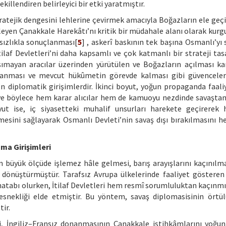
killendiren belirleyici bir etki yaratmıştır.
stratejik dengesini lehlerine çevirmek amacıyla Boğazların ele geç
leyen Çanakkale Harekâtı’nı kritik bir müdahale alanı olarak kurgu
sızlıkla sonuçlanması[
5
] , askerî baskının tek başına Osmanlı’yı 
laf Devletleri’ni daha kapsamlı ve çok katmanlı bir strateji ta
aşımayan aracılar üzerinden yürütülen ve Boğazların açılması kar
lanması ve mevcut hükûmetin görevde kalması gibi güvenceler
n diplomatik girişimlerdir. İkinci boyut, yoğun propaganda faaliy
ı ve böylece hem karar alıcılar hem de kamuoyu nezdinde savaşta
ut ise, iç siyasetteki muhalif unsurları harekete geçirerek
lmesini sağlayarak Osmanlı Devleti’nin savaş dışı bırakılmasını h
rsma Girişimleri
ın büyük ölçüde işlemez hâle gelmesi, barış arayışlarını kaçınılm
e dönüştürmüştür. Tarafsız Avrupa ülkelerinde faaliyet göstere
uhatabı olurken, İtilaf Devletleri hem resmî sorumluluktan kaçınm
esnekliği elde etmiştir. Bu yöntem, savaş diplomasisinin örtü
tir.
fi, İngiliz–Fransız donanmasının Çanakkale istihkâmlarını yoğu