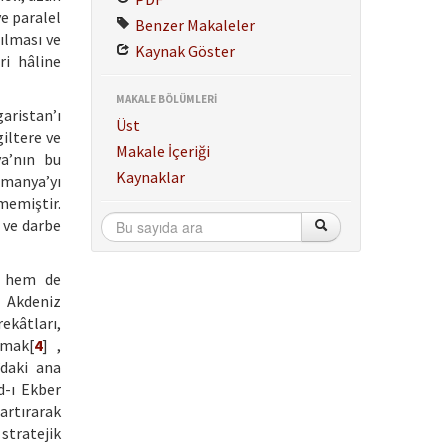
ye paralel
Benzer Makaleler
tılması ve
Kaynak Göster
ri hâline
MAKALE BÖLÜMLERİ
aristan’ı
Üst
iltere ve
Makale İçeriği
a’nın bu
Kaynaklar
Almanya’yı
memiştir.
 ve darbe
a hem de
n Akdeniz
ekâtları,
tmak[
4
] ,
’daki ana
d-ı Ekber
artırarak
stratejik