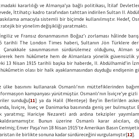
ki kararlılığı ve Almanya’ya bağlı politikası, İtilaf Devletler
vede, İttihatçı kadro tarafından tahttan indirilen Sultan II. Abdü
kılama amacıyla sistemli bir biçimde kullanılmıştır. Hedef, Os
ratejik bir yönelim değişikliği yaratmaktı.
İngiliz ve Fransız donanmasının Boğaz’ı zorlaması hâlinde barış
5 tarihli The London Times haberi, Sultanın Jön Türklere der
n; Çanakkale savunmasının sürdürülemez olduğunu, Alman su
öne sürerek hem hükûmete hem de Almanlara yönelik güvensizlik 
i 13 Nisan 1915 tarihli başka bir haberde, II. Abdülhamid’in İzmi
, hükûmetin olası bir halk ayaklanmasından duyduğu endişenin g
sız ülke basınını kullanarak Osmanlı’nın müttefiklerinden bağım
nformasyon kampanyası yürütmüştür. Osmanlı’nın İsviçre’ye gizli 
riler sunduğu[
11
] ya da Halil (Menteşe) Bey’in Berlin’den aske
llanda, İsviçre, İsveç ve Danimarka basınında geniş yer bulmuştur.
 yaratmış; Hariciye Nezareti ardı ardına tekzipler yayımlam
ldıramamıştır. Bunun üzerine Osmanlı karar alıcıları, di
nelmiş; Enver Paşa’nın 18 Nisan 1915’te Amerikan Basın Cemiyetin
istan ile birlikte sonuna kadar sürdüreceğini vurgulamıştır[
12
].