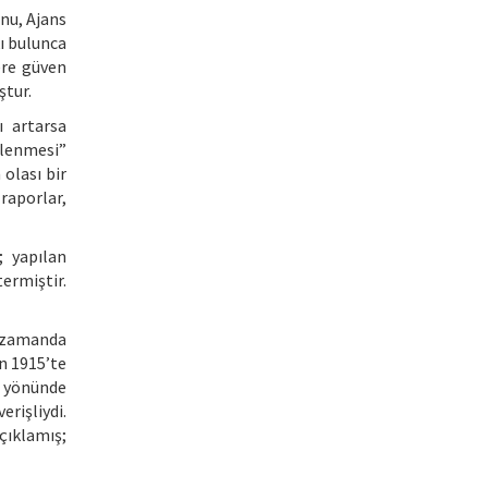
nu, Ajans
kı bulunca
ere güven
ştur.
ı artarsa
çlenmesi”
olası bir
 raporlar,
; yapılan
ermiştir.
ı zamanda
n 1915’te
ü yönünde
rişliydi.
çıklamış;