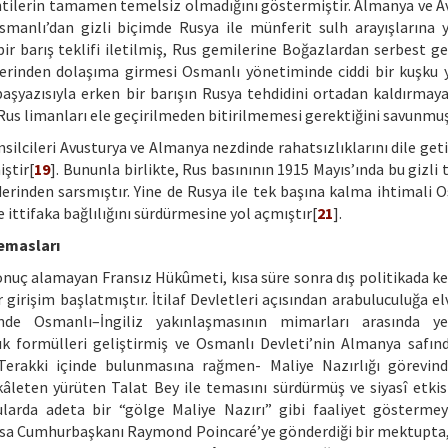
entilerin tamamen temelsiz olmadığını göstermiştir. Almanya ve A
manlı’dan gizli biçimde Rusya ile münferit sulh arayışlarına 
bir barış teklifi iletilmiş, Rus gemilerine Boğazlardan serbest ge
 üzerinden dolaşıma girmesi Osmanlı yönetiminde ciddi bir kuşku 
 başyazısıyla erken bir barışın Rusya tehdidini ortadan kaldırmaya
 Rus limanları ele geçirilmeden bitirilmemesi gerektiğini savunmuş
silcileri Avusturya ve Almanya nezdinde rahatsızlıklarını dile get
iştir[
19
]. Bununla birlikte, Rus basınının 1915 Mayıs’ında bu gizli
derinden sarsmıştır. Yine de Rusya ile tek başına kalma ihtimali O
 ittifaka bağlılığını sürdürmesine yol açmıştır[
21
].
Temasları
sonuç alamayan Fransız Hükûmeti, kısa süre sonra dış politikada ke
ir girişim başlatmıştır. İtilaf Devletleri açısından arabuluculuğa elv
de Osmanlı–İngiliz yakınlaşmasının mimarları arasında ye
zlık formülleri geliştirmiş ve Osmanlı Devleti’nin Almanya safın
 Terakki içinde bulunmasına rağmen- Maliye Nazırlığı görevind
ekâleten yürüten Talat Bey ile temasını sürdürmüş ve siyasî etkis
nularda adeta bir “gölge Maliye Nazırı” gibi faaliyet gösterm
ansa Cumhurbaşkanı Raymond Poincaré’ye gönderdiği bir mektupta,