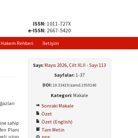
ISSN:
1011-727X
e-ISSN:
2667-5420
Hakem Rehberi
İletişim
Sayı:
Mayıs 2026, Cilt XLII - Sayı 113
Sayfalar:
1-37
DOI:
10.33419/aamd.1959240
Kategori:
Makale
ğazları
Sonraki Makale
Özet
Özet (English)
line sahip
fen Planı
Tam Metin
heli, uzun
PDF