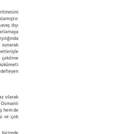
irilmesini
lamıştır.
savaş dışı
sarlamaya
şılığında
 sunarak
etleriyle
n çekilme
 hükûmeti
edefleyen
az olarak
n Osmanlı
ış hem de
lü ve çok
n biçimde