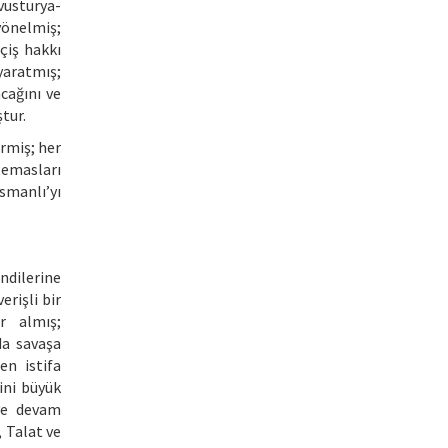
vusturya-
yönelmiş;
çiş hakkı
yaratmış;
cağını ve
tur.
irmiş; her
 temasları
smanlı’yı
ndilerine
erişli bir
r almış;
da savaşa
en istifa
ini büyük
eye devam
 Talat ve