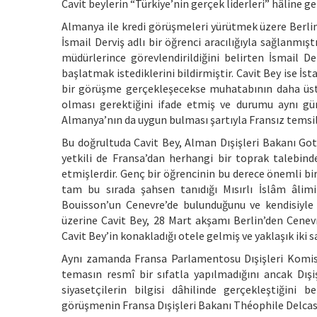
Cavit beylerin “Türkiye’nin gerçek liderleri” hâline gel
Almanya ile kredi görüşmeleri yürütmek üzere Berlin’
İsmail Derviş adlı bir öğrenci aracılığıyla sağlanmış
müdürlerince görevlendirildiğini belirten İsmail De
başlatmak istediklerini bildirmiştir. Cavit Bey ise 
bir görüşme gerçekleşecekse muhatabının daha üst 
olması gerektiğini ifade etmiş ve durumu aynı gün 
Almanya’nın da uygun bulması şartıyla Fransız temsilc
Bu doğrultuda Cavit Bey, Alman Dışişleri Bakanı Go
yetkili de Fransa’dan herhangi bir toprak talebinde
etmişlerdir. Genç bir öğrencinin bu derece önemli bi
tam bu sırada şahsen tanıdığı Mısırlı İslâm âli
Bouisson’un Cenevre’de bulunduğunu ve kendisiyle g
üzerine Cavit Bey, 28 Mart akşamı Berlin’den Cenev
Cavit Bey’in konakladığı otele gelmiş ve yaklaşık iki 
Aynı zamanda Fransa Parlamentosu Dışişleri Komis
temasın resmî bir sıfatla yapılmadığını ancak Dı
siyasetçilerin bilgisi dâhilinde gerçekleştiğini 
görüşmenin Fransa Dışişleri Bakanı Théophile Delcassé