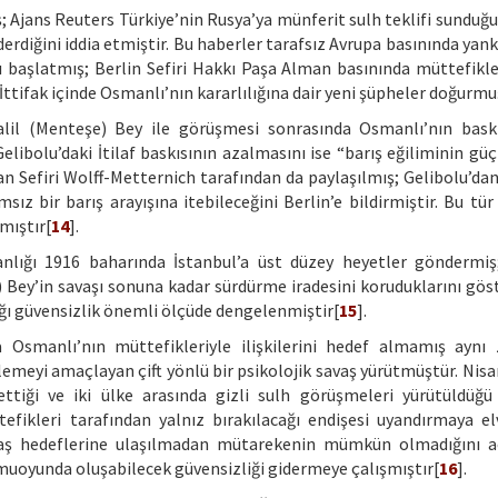
 Ajans Reuters Türkiye’nin Rusya’ya münferit sulh teklifi sunduğu
nderdiğini iddia etmiştir. Bu haberler tarafsız Avrupa basınında yan
 başlatmış; Berlin Sefiri Hakkı Paşa Alman basınında müttefikl
İttifak içinde Osmanlı’nın kararlılığına dair yeni şüpheler doğurmu
Halil (Menteşe) Bey ile görüşmesi sonrasında Osmanlı’nın bask
elibolu’daki İtilaf baskısının azalmasını ise “barış eğiliminin gü
 Sefiri Wolff-Metternich tarafından da paylaşılmış; Gelibolu’dan 
sız bir barış arayışına itebileceğini Berlin’e bildirmiştir. Bu tür
rmıştır[
14
].
nlığı 1916 baharında İstanbul’a üst düzey heyetler göndermiş
 Bey’in savaşı sonuna kadar sürdürme iradesini koruduklarını göst
tığı güvensizlik önemli ölçüde dengelenmiştir[
15
].
zca Osmanlı’nın müttefikleriyle ilişkilerini hedef almamış ayn
emeyi amaçlayan çift yönlü bir psikolojik savaş yürütmüştür. Nisa
 ettiği ve iki ülke arasında gizli sulh görüşmeleri yürütüldüğ
efikleri tarafından yalnız bırakılacağı endişesi uyandırmaya elve
vaş hedeflerine ulaşılmadan mütarekenin mümkün olmadığını a
amuoyunda oluşabilecek güvensizliği gidermeye çalışmıştır[
16
].