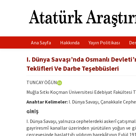
Ana Sayfa
Hakkında
Yayın Politikası
Der
I. Dünya Savaşı’nda Osmanlı Devleti’n
Teklifleri Ve Darbe Teşebbüsleri
TUNCAY ÖĞÜN
Muğla Sıtkı Koçman Üniversitesi Edebiyat Fakültesi
Anahtar Kelimeler:
I. Dünya Savaşı, Çanakkale Cephe
GİRİŞ
I. Dünya Savaşı, yalnızca cephelerdeki askerî çatışma
gayriresmî kanallar üzerinden yürütülen yoğun ve giz
çerçevesinde başlattığı yıldırım harekâtının Eylül 19