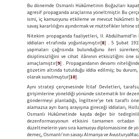
Bu dönemde Osmanlı Hükûmetinin Boğazları kapatmada
agresif propaganda araçlarına yöneltmiştir. Bu çerçe
ismi, iç kamuoyunu etkileme ve mevcut hükûmeti bas
savaş kararlılığını aşındırmak ve müttefikler lehine st
Nitekim propaganda faaliyetleri, II. Abdülhamid’in 
iddiaları etrafında yoğunlaşmıştır[
8
] . 5 Şubat 191
yapmaları çağrısında bulunduğunu ileri sürerke
disiplinsizliğini ve cihat ilânının etkisizliğini 
amaçlamıştır[
9
] . Propagandanın devamı niteliğindek
gözetim altında tutulduğu iddia edilmiş; bu durum
olarak sunulmuştur[
10
].
Aynı strateji çerçevesinde İtilaf Devletleri, taraf
girişimlerine yöneldiği yönünde sistematik bir deze
göndermeyi planladığı, İngiltere’ye tek taraflı öne
alamazsa ayrı barış arayışına gireceği iddiaları, Ho
Osmanlı Hükûmetinde kayda değer bir tedirginlik
dezenformasyonun etkisini tamamen ortadan ka
düzeltmelerin yanı sıra kamuoyu diplomasisine de yö
demeç, Osmanlı’nın savaşı Almanya ve AvusturyaMacar