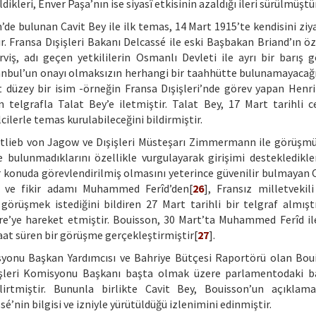
dikleri, Enver Paşa’nın ise siyasî etkisinin azaldığı ileri sürülmüştü
de bulunan Cavit Bey ile ilk temas, 14 Mart 1915’te kendisini ziy
tır. Fransa Dışişleri Bakanı Delcassé ile eski Başbakan Briand’ın 
rviş, adı geçen yetkililerin Osmanlı Devleti ile ayrı bir barış 
İstanbul’un onayı olmaksızın herhangi bir taahhütte bulunamayacağı
düzey bir isim -örneğin Fransa Dışişleri’nde görev yapan Henr
telgrafla Talat Bey’e iletmiştir. Talat Bey, 17 Mart tarihli c
ilerle temas kurulabileceğini bildirmiştir.
ttlieb von Jagow ve Dışişleri Müsteşarı Zimmermann ile görüşmüş
 bulunmadıklarını özellikle vurgulayarak girişimi destekledikler
r konuda görevlendirilmiş olmasını yeterince güvenilir bulmayan C
mi ve fikir adamı Muhammed Ferîd’den[
26
], Fransız milletvekil
örüşmek istediğini bildiren 27 Mart tarihli bir telgraf almışt
re’ye hareket etmiştir. Bouisson, 30 Mart’ta Muhammed Ferîd ile
saat süren bir görüşme gerçekleştirmiştir[
27
].
yonu Başkan Yardımcısı ve Bahriye Bütçesi Raportörü olan Bou
şişleri Komisyonu Başkanı başta olmak üzere parlamentodaki ba
belirtmiştir. Bununla birlikte Cavit Bey, Bouisson’un açıklama
’nin bilgisi ve izniyle yürütüldüğü izlenimini edinmiştir.