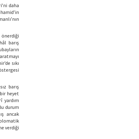
i’ni daha
lhamid’in
manlı’nın
 önerdiği
hâl barış
bayların
yaratmayı
r’de sıkı
östergesi
sız barış
bir heyet
rî yardım
 Bu durum
ış ancak
plomatik
e verdiği