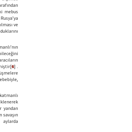
rafından
ski mebus
 Rusya’ya
rılması ve
duklarını
manlı’nın
bileceğini
racıların
iştir[
6
] .
rüşmelere
sebebiyle,
 katmanlı
teklenerek
ir yandan
n savaşın
 aylarda