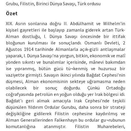
Etik İlkeler
Grubu, Filistin, Birinci Dünya Savaşı, Türk ordusu
Özet
Yazar Rehberi
XIX. Asrın sonlarına doğru II. Abdülhamit ve Wilhelm'in
Hakem Rehberi
kişisel gayretleri ile başlayıp zamanla giderek artan Türk-
Alman dostluğu, I. Dünya Savaşı öncesinde bir ittifak
İletişim
bloğunun kurulması ile sonuçlandı. Osmanlı Devleti, 2
Ağustos 1914 tarihinde Almanlarla açık-gizli antlaşmalar
yaparak, I. Dünya Savaşı'na yorgun, bitkin, ekonomik ve malî
yönden sıkıntı ve bunalımlar içerisinde, mânevi bakımdan
ise yıpranmış, bütün gücü tü¬kenmiş ve huzursuz bir
vaziyette girmişti. Savaşın ikinci yılında Bağdat Cephesi'nin
düşmesi, Alman ekonomisinin sekteye uğramasma neden
olabilecek bir sonuç doğurdu. Çünkü Ortadoğu
coğrafyasında petrolün en yoğun olduğu yer Irak bölgesi idi.
Bağdat'ı geri almak amacıyla Irak Cephesi'nde teşkili
düşünülen Yıldırım Ordular Gurubu, daha sonra bir strateji
değişikliğine gidilerek Filistin cephesine kaydırılmış ve
Alman Generallerinden Falkenhayn bu ordular gu¬rubunun
komutanlığına atanmıştır. Filistin Muharebeleri,