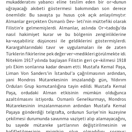
mukadderatını yabancı eline teslim eden bir or¬dunun
uğrayacağı akıbeti göstermesi bakımından son derece
önemlidir. Bu savaşta şu husus çok açık anlaşılmıştır:
Almanlar gerçekten Osmanlı Dev- leti'nin müttefiki olarak
Filistin'e gelmemişlerdi. Almanlar, aslında Or¬tadoğu'da
nasıl hakimiyet kurar ve bu bölgenin zenginliklerine
ka¬vuşabiliriz düşüncesi ile geldiklerini göstermişlerdi.
Karargahlarındaki tavır ve uygulamaları ile de zaten
Türklerin fikirlerine pek değer ver¬medikleri görülmekte idi.
Nitekim 1917 yılında başlayan Filistin geri çe¬kilmesi 1918
yılı Ekim sonlarına kadar devam etti. Mustafa Kemal Paşa,
Liman Von Sanders'in İstanbul'a çağrılmasının ardından,
yani Mondros Mütarekesinin imzalandığı gün, Yıldırım
Orduları Grup komutanlığına tayin edildi. Mustafa Kemal
Paşa, ordudaki Alman etkisinin mümkün olduğunca
azaltılmasını istiyordu. Osmanlı Genelkurmayı, Mondros
Mütarekesinin imzalanmasının ardından Mustafa Kemal
Paşaya gönderdiği telgrafta, ordunun Suriye'nin kuzeyine
çekilmesi durumunda savunma vaziyeti alıp alamayacağını,
bu sayede mütareke şartlarının değiştirilmesinin ve
hafifletilmesinin mümkün olup olmadığını sormuş;