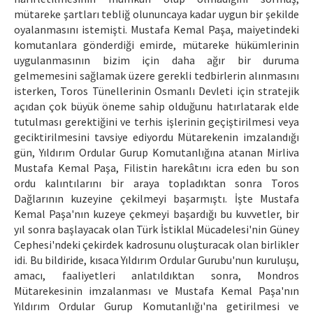
mütareke şartları tebliğ olununcaya kadar uygun bir şekilde
oyalanmasını istemişti. Mustafa Kemal Paşa, maiyetindeki
komutanlara gönderdiği emirde, mütareke hükümlerinin
uygulanmasının bizim için daha ağır bir duruma
gelmemesini sağlamak üzere gerekli tedbirlerin alınmasını
isterken, Toros Tünellerinin Osmanlı Devleti için stratejik
açıdan çok büyük öneme sahip olduğunu hatırlatarak elde
tutulması gerektiğini ve terhis işlerinin geçiştirilmesi veya
geciktirilmesini tavsiye ediyordu Mütarekenin imzalandığı
gün, Yıldırım Ordular Gurup Komutanlığına atanan Mirliva
Mustafa Kemal Paşa, Filistin harekâtını icra eden bu son
ordu kalıntılarını bir araya topladıktan sonra Toros
Dağlarının kuzeyine çekilmeyi başarmıştı. İşte Mustafa
Kemal Paşa'nın kuzeye çekmeyi başardığı bu kuvvetler, bir
yıl sonra başlayacak olan Türk İstiklal Mücadelesi'nin Güney
Cephesi'ndeki çekirdek kadrosunu oluşturacak olan birlikler
idi. Bu bildiride, kısaca Yıldırım Ordular Gurubu'nun kuruluşu,
amacı, faaliyetleri anlatıldıktan sonra, Mondros
Mütarekesinin imzalanması ve Mustafa Kemal Paşa'nın
Yıldırım Ordular Gurup Komutanlığı'na getirilmesi ve