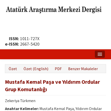
ISSN:
1011-727X
e-ISSN:
2667-5420
Ana Sayfa
Özet
Özet (English)
PDF
Benzer Makaleler
Hakkında
Mustafa Kemal Paşa ve Yıldırım Ordular
Yayın Politikası
Grup Komutanlığı
Dergi Kurulları
Zekeriya Türkmen
Yayın İlkeleri
Anahtar Kelimeler:
Mustafa Kemal Paşa, Yıldırım Ordular