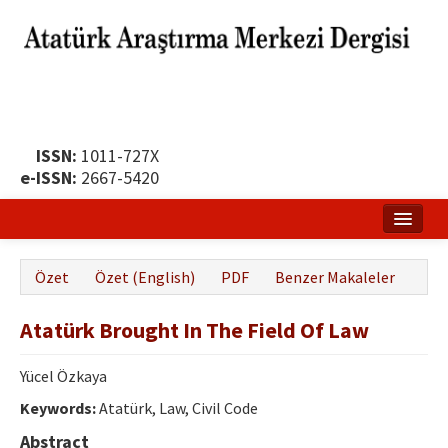
ISSN:
1011-727X
e-ISSN:
2667-5420
Ana Sayfa
Özet
Özet (English)
PDF
Benzer Makaleler
Hakkında
Atatürk Brought In The Field Of Law
Yayın Politikası
Dergi Kurulları
Yücel Özkaya
Keywords:
Atatürk, Law, Civil Code
Yayın İlkeleri
Abstract