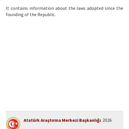
Etik İlkeler
It contains information about the laws adopted since the
Yazar Rehberi
founding of the Republic.
Hakem Rehberi
İletişim
Atatürk Araştırma Merkezi Başkanlığı
. 2026