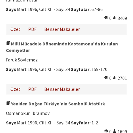
Etik İlkeler
Sayı:
Mart 1996, Cilt XII - Sayı 34
Sayfalar:
67-86
Yazar Rehberi
0
3409
Hakem Rehberi
Özet
PDF
Benzer Makaleler
İletişim
Milli Mücadele Döneminde Kastamonu'da Kurulan
Cemiyetler
Faruk Söylemez
Sayı:
Mart 1996, Cilt XII - Sayı 34
Sayfalar:
159-170
0
2701
Özet
PDF
Benzer Makaleler
Yeniden Doğan Türkiye'nin Sembolü Atatürk
Osmanokun İbraimov
Sayı:
Mart 1996, Cilt XII - Sayı 34
Sayfalar:
1-2
0
1699