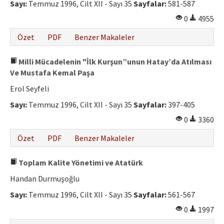
Sayı:
Temmuz 1996, Cilt XII - Sayı 35
Sayfalar:
581-587
0
4955
Özet
PDF
Benzer Makaleler
Milli Mücadelenin "İlk Kurşun”unun Hatay’da Atılması
Ve Mustafa Kemal Paşa
Erol Seyfeli
Sayı:
Temmuz 1996, Cilt XII - Sayı 35
Sayfalar:
397-405
0
3360
Özet
PDF
Benzer Makaleler
Toplam Kalite Yönetimi ve Atatürk
Handan Durmuşoğlu
Sayı:
Temmuz 1996, Cilt XII - Sayı 35
Sayfalar:
561-567
0
1997