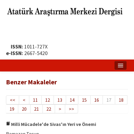
ISSN:
1011-727X
e-ISSN:
2667-5420
Ana Sayfa
Benzer Makaleler
Hakkında
Yayın Politikası
<<
<
11
12
13
14
15
16
17
18
19
20
21
22
>
>>
Dergi Kurulları
Yayın İlkeleri
Milli Mücadele'de Sivas'ın Yeri ve Önemi
Ramazan Tosun