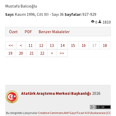
Mustafa Balcıoğlu
Sayı:
Kasım 1996, Cilt XII - Sayı 36
Sayfalar:
927-929
0
1810
Özet
PDF
Benzer Makaleler
<<
<
11
12
13
14
15
16
17
18
19
20
21
22
>
>>
Atatürk Araştırma Merkezi Başkanlığı
. 2026
Bu dergideki çalışmalar
Creative Commons Atıf-GayriTicari 4.0 Uluslararası (CC