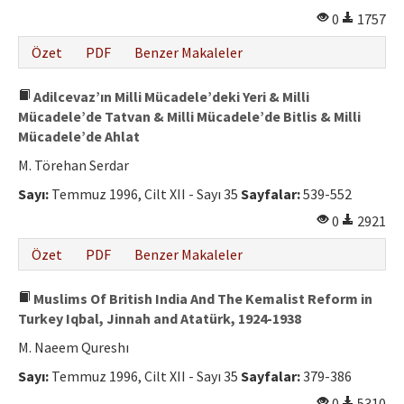
0
1757
Özet
PDF
Benzer Makaleler
Adilcevaz’ın Milli Mücadele’deki Yeri & Milli
Mücadele’de Tatvan & Milli Mücadele’de Bitlis & Milli
Mücadele’de Ahlat
M. Törehan Serdar
Sayı:
Temmuz 1996, Cilt XII - Sayı 35
Sayfalar:
539-552
0
2921
Özet
PDF
Benzer Makaleler
Muslims Of British India And The Kemalist Reform in
Turkey Iqbal, Jinnah and Atatürk, 1924-1938
M. Naeem Qureshı
Sayı:
Temmuz 1996, Cilt XII - Sayı 35
Sayfalar:
379-386
0
5310