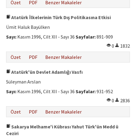
Özet
PDF
Benzer Makaleler
Atatürk İlkelerinin Türk Dış Politikasına Etkisi
Ümit Haluk Bayülken
Sayı:
Kasım 1996, Cilt XII - Sayı 36
Sayfalar:
891-909
0
1832
Özet
PDF
Benzer Makaleler
Atatürk'ün Devlet Adamlığı Vasfı
Süleyman Arslan
Sayı:
Kasım 1996, Cilt XII - Sayı 36
Sayfalar:
931-952
0
2836
Özet
PDF
Benzer Makaleler
Sakarya Melhame'i Kübrası Yahut Türk'ün Medd ü
Ceziri