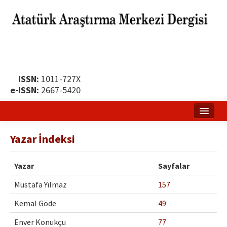
ISSN:
1011-727X
e-ISSN:
2667-5420
Ana Sayfa
Yazar İndeksi
Hakkında
Yazar
Sayfalar
Yayın Politikası
Mustafa Yılmaz
157
Dergi Kurulları
Kemal Göde
49
Yayın İlkeleri
Enver Konukçu
77