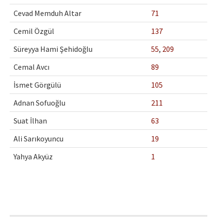
Etik İlkeler
Cevad Memduh Altar
71
Yazar Rehberi
Cemil Özgül
137
Hakem Rehberi
Süreyya Hami Şehidoğlu
55
,
209
İletişim
Cemal Avcı
89
İsmet Görgülü
105
Adnan Sofuoğlu
211
Suat İlhan
63
Ali Sarıkoyuncu
19
Yahya Akyüz
1