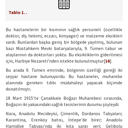
Tablo 1. .
Bu hastanelerin bir kısmının sağlık personeli (özellikle
doktor, diş hekimi, eczacı, kimyager) ve malzeme eksikleri
vardı. Bunlardan başka geniş bir bölgede yayılmış, bulunan
bazı Müstahkem Mevki bataryalarıyla, 9. Tümen tabur ve
alaylarının da doktorları yoktu. Bu eksikliklerin giderilmesi
için, Harbiye Nezareti’nden istekte bulunulmuştur[
16
].
Bu arada 9. Tümen emrinde, bölgenin özelliği gereği iki
seyyar hastane bulunuyordu. Bu hastaneler, muharebe
alanında gereken tıbbı müdahaleyi yapacak biçimde
donatılmıştı.
18 Mart 1915'te Çanakkale Boğazı Muharebesi sırasında,
Boğazın iki yakasındaki sağlık tesislerinin durumu şöyleydi:
Nara, Anadolu Mecideyisi, Çimenlik, Dardanos Tabyaları;
Karantina, Erenköy batısı, İntepe'de birer; Anadolu
Hamidiye Tabyası'nda iki kıta sargı yeri; Gelibolu