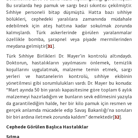
Bu sıralarda hep pamuk ve sargı bezi sıkıntısı çekilmiştir.
Sıhhiye personeli bitap düşmüştü. Hatta bazı sıhhiye
bölükleri, cephedeki yaralılara zamanında müdahale
edebilmek için ateş hattına kadar sokulmak zorunda
kalmışlardı. Türk askerlerinde görülen yaralanmalar
özellikle bomba, şarapnel veya piyade mermilerinden
meydana gelmiştir[
31
].
Türk Sıhhiye Birlikleri Dr. Mayer’in kontrolü altındaydı.
Doktorun, hastalıkların yayılmasını önlemek, temizlik
koşullarını uygulatmak, malzeme temin etmek, sargı
yerleri ve hastanelerin kontrolü, sıhhiye ekibinin
yönetilmesi gibi sorumlulukları vardı. Dr. Mayer bu konuda:
“Mart ayında 50 bin yaralı kapasitesine göre toplam 6 aylık
malzemeyi hazırladığım ve bunların sevk edilmesini yazıyla
da garantilediğim halde, her bir kilo pamuk için resmen ve
gerçek anlamda mücadele edip Savaş Bakanlığı’na soruları
bir biri ardına iletmek zorunda kaldım” demektedir[
32
].
Cephede Görülen Başlıca Hastalıklar
Sıtma