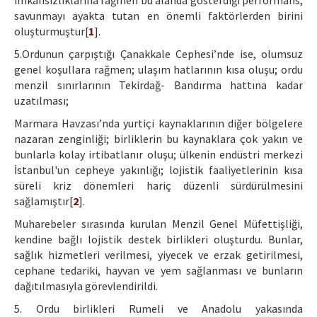
imkansızlıklarına rağmen bu alanda gösterdiği performans,
savunmayı ayakta tutan en önemli faktörlerden birini
oluşturmuştur[
1
].
5.Ordunun çarpıştığı Çanakkale Cephesi’nde ise, olumsuz
genel koşullara rağmen; ulaşım hatlarının kısa oluşu; ordu
menzil sınırlarının Tekirdağ- Bandırma hattına kadar
uzatılması;
Marmara Havzası’nda yurtiçi kaynaklarının diğer bölgelere
nazaran zenginliği; birliklerin bu kaynaklara çok yakın ve
bunlarla kolay irtibatlanır oluşu; ülkenin endüstri merkezi
İstanbul'un cepheye yakınlığı; lojistik faaliyetlerinin kısa
süreli kriz dönemleri hariç düzenli sürdürülmesini
sağlamıştır[
2
].
Muharebeler sırasında kurulan Menzil Genel Müfettişliği,
kendine bağlı lojistik destek birlikleri oluşturdu. Bunlar,
sağlık hizmetleri verilmesi, yiyecek ve erzak getirilmesi,
cephane tedariki, hayvan ve yem sağlanması ve bunların
dağıtılmasıyla görevlendirildi.
5. Ordu birlikleri Rumeli ve Anadolu yakasında