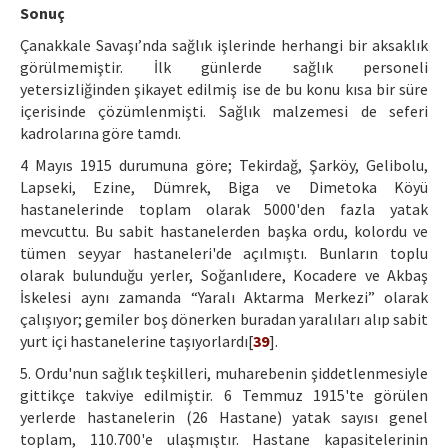
Sonuç
Çanakkale Savaşı’nda sağlık işlerinde herhangi bir aksaklık
görülmemiştir. İlk günlerde sağlık personeli
yetersizliğinden şikayet edilmiş ise de bu konu kısa bir süre
içerisinde çözümlenmişti. Sağlık malzemesi de seferi
kadrolarına göre tamdı.
4 Mayıs 1915 durumuna göre; Tekirdağ, Şarköy, Gelibolu,
Lapseki, Ezine, Dümrek, Biga ve Dimetoka Köyü
hastanelerinde toplam olarak 5000'den fazla yatak
mevcuttu. Bu sabit hastanelerden başka ordu, kolordu ve
tümen seyyar hastaneleri'de açılmıştı. Bunların toplu
olarak bulunduğu yerler, Soğanlıdere, Kocadere ve Akbaş
İskelesi aynı zamanda “Yaralı Aktarma Merkezi” olarak
çalışıyor; gemiler boş dönerken buradan yaralıları alıp sabit
yurt içi hastanelerine taşıyorlardı[
39
].
5. Ordu'nun sağlık teşkilleri, muharebenin şiddetlenmesiyle
gittikçe takviye edilmiştir. 6 Temmuz 1915'te görülen
yerlerde hastanelerin (26 Hastane) yatak sayısı genel
toplam, 110.700'e ulaşmıştır. Hastane kapasitelerinin