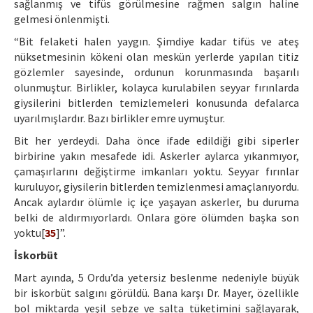
sağlanmış ve tifüs görülmesine rağmen salgın haline
gelmesi önlenmişti.
“Bit felaketi halen yaygın. Şimdiye kadar tifüs ve ateş
nüksetmesinin kökeni olan meskün yerlerde yapılan titiz
gözlemler sayesinde, ordunun korunmasında başarılı
olunmuştur. Birlikler, kolayca kurulabilen seyyar fırınlarda
giysilerini bitlerden temizlemeleri konusunda defalarca
uyarılmışlardır. Bazı birlikler emre uymuştur.
Bit her yerdeydi. Daha önce ifade edildiği gibi siperler
birbirine yakın mesafede idi. Askerler aylarca yıkanmıyor,
çamaşırlarını değiştirme imkanları yoktu. Seyyar fırınlar
kuruluyor, giysilerin bitlerden temizlenmesi amaçlanıyordu.
Ancak aylardır ölümle iç içe yaşayan askerler, bu duruma
belki de aldırmıyorlardı. Onlara göre ölümden başka son
yoktu[
35
]”.
İskorbüt
Mart ayında, 5 Ordu’da yetersiz beslenme nedeniyle büyük
bir iskorbüt salgını görüldü. Bana karşı Dr. Mayer, özellikle
bol miktarda yeşil sebze ve salta tüketimini sağlayarak,