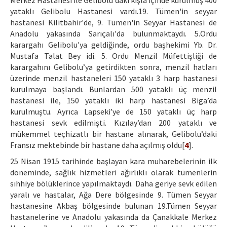
Merkez Hastanesi ile Gelibolu'daki kışla içinde kurulmuş 400
yataklı Gelibolu Hastanesi vardı.19. Tümen'in seyyar
hastanesi Kilitbahir'de, 9. Tümen'in Seyyar Hastanesi de
Anadolu yakasında Sarıçalı'da bulunmaktaydı. 5.Ordu
karargahı Gelibolu'ya geldiğinde, ordu başhekimi Yb. Dr.
Mustafa Talat Bey idi. 5. Ordu Menzil Müfettişliği de
karargahını Gelibolu’ya getirdikten sonra, menzil hatları
üzerinde menzil hastaneleri 150 yataklı 3 harp hastanesi
kurulmaya başlandı. Bunlardan 500 yataklı üç menzil
hastanesi ile, 150 yataklı iki harp hastanesi Biga’da
kurulmuştu. Ayrıca Lapseki’ye de 150 yataklı üç harp
hastanesi sevk edilmişti. Kızılay’dan 200 yataklı ve
mükemmel teçhizatlı bir hastane alınarak, Gelibolu’daki
Fransız mektebinde bir hastane daha açılmış oldu[
4
].
25 Nisan 1915 tarihinde başlayan kara muharebelerinin ilk
döneminde, sağlık hizmetleri ağırlıklı olarak tümenlerin
sıhhiye bölüklerince yapılmaktaydı. Daha geriye sevk edilen
yaralı ve hastalar, Ağa Dere bölgesinde 9. Tümen Seyyar
hastanesine Akbaş bölgesinde bulunan 19.Tümen Seyyar
hastanelerine ve Anadolu yakasında da Çanakkale Merkez