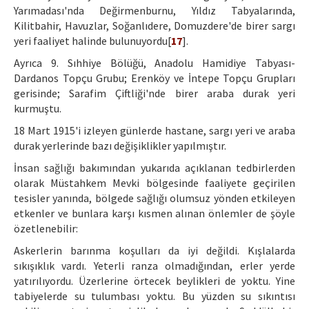
Yarımadası'nda Değirmenburnu, Yıldız Tabyalarında,
Kilitbahir, Havuzlar, Soğanlıdere, Domuzdere'de birer sargı
yeri faaliyet halinde bulunuyordu[
17
].
Ayrıca 9. Sıhhiye Bölüğü, Anadolu Hamidiye Tabyası-
Dardanos Topçu Grubu; Erenköy ve İntepe Topçu Grupları
gerisinde; Sarafim Çiftliği'nde birer araba durak yeri
kurmuştu.
18 Mart 1915'i izleyen günlerde hastane, sargı yeri ve araba
durak yerlerinde bazı değişiklikler yapılmıştır.
İnsan sağlığı bakımından yukarıda açıklanan tedbirlerden
olarak Müstahkem Mevki bölgesinde faaliyete geçirilen
tesisler yanında, bölgede sağlığı olumsuz yönden etkileyen
etkenler ve bunlara karşı kısmen alınan önlemler de şöyle
özetlenebilir:
Askerlerin barınma koşulları da iyi değildi. Kışlalarda
sıkışıklık vardı. Yeterli ranza olmadığından, erler yerde
yatırılıyordu. Üzerlerine örtecek beylikleri de yoktu. Yine
tabiyelerde su tulumbası yoktu. Bu yüzden su sıkıntısı