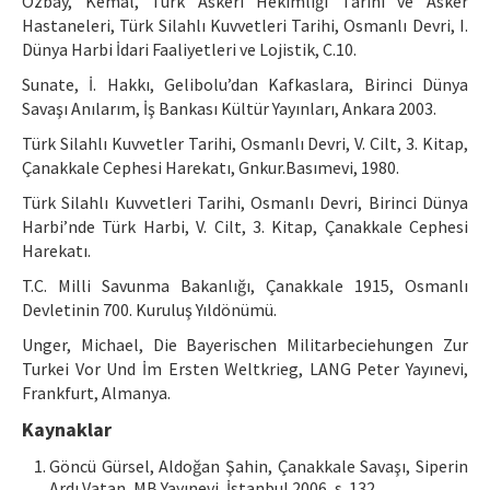
Özbay, Kemal, Türk Askeri Hekimliği Tarihi ve Asker
Hastaneleri, Türk Silahlı Kuvvetleri Tarihi, Osmanlı Devri, I.
Dünya Harbi İdari Faaliyetleri ve Lojistik, C.10.
Sunate, İ. Hakkı, Gelibolu’dan Kafkaslara, Birinci Dünya
Savaşı Anılarım, İş Bankası Kültür Yayınları, Ankara 2003.
Türk Silahlı Kuvvetler Tarihi, Osmanlı Devri, V. Cilt, 3. Kitap,
Çanakkale Cephesi Harekatı, Gnkur.Basımevi, 1980.
Türk Silahlı Kuvvetleri Tarihi, Osmanlı Devri, Birinci Dünya
Harbi’nde Türk Harbi, V. Cilt, 3. Kitap, Çanakkale Cephesi
Harekatı.
T.C. Milli Savunma Bakanlığı, Çanakkale 1915, Osmanlı
Devletinin 700. Kuruluş Yıldönümü.
Unger, Michael, Die Bayerischen Militarbeciehungen Zur
Turkei Vor Und İm Ersten Weltkrieg, LANG Peter Yayınevi,
Frankfurt, Almanya.
Kaynaklar
Göncü Gürsel, Aldoğan Şahin, Çanakkale Savaşı, Siperin
Ardı Vatan, MB Yayınevi, İstanbul 2006, s. 132.