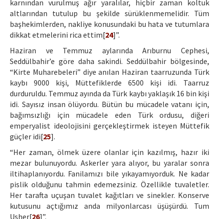
karnından vurulmuş ağır yaralılar, hiçbir zaman koltuk
altlarından tutulup bu şekilde sürüklenmemelidir. Tüm
başhekimlerden, nakliye konusundaki bu hata ve tutumlara
dikkat etmelerini rica ettim[
24
]”.
Haziran ve Temmuz aylarında Arıburnu Cephesi,
Seddülbahir’e göre daha sakindi. Seddülbahir bölgesinde,
“Kirte Muharebeleri” diye anılan Haziran taarruzunda Türk
kaybı 9000 kişi, Müttefiklerde 6500 kişi idi. Taarruz
durduruldu. Temmuz ayında da Türk kaybı yaklaşık 16 bin kişi
idi. Sayısız insan ölüyordu. Bütün bu mücadele vatanı için,
bağımsızlığı için mücadele eden Türk ordusu, diğeri
emperyalist ideolojisini gerçekleştirmek isteyen Müttefik
güçler idi[
25
].
“Her zaman, ölmek üzere olanlar için kazılmış, hazır iki
mezar bulunuyordu. Askerler yara alıyor, bu yaralar sonra
iltihaplanıyordu. Fanilamızı bile yıkayamıyorduk. Ne kadar
pislik olduğunu tahmin edemezsiniz. Özellikle tuvaletler.
Her tarafta uçuşan tuvalet kağıtları ve sinekler. Konserve
kutusunu açtığımız anda milyonlarcası üşüşürdü. Tum
Usher[
26
]”.