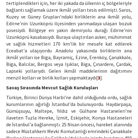
tertiplendikleri için, her iki yakada da ülkenin iç bölgeleriyle
bağlantı sağlamak üzere ikmâl yolları tesis edilmişti. Saros,
Kuzey ve Güney Grupları'ndaki birliklerin ana ikmâl yolu,
Edirne'nin Uzunköprü ilçesinden yarımadaya ulaşan bozuk
şosesiydi. Bölgeye en yakın demiryolu durağı Edirne'nin
Uzunköprü kasabasıydı. Buraya ulaştırılan asker, mühimmat
ve sağlık hizmetleri 170 km'lik bir mesafe kat edilerek
Eceabat'a ulaşıyordu .Anadolu yakasında birliklerin ana
ikmâl yolları ise Biga, Bayramiç, Ezine, Erenköy, Çanakkale,
Biga, Balcılar, Bergos veya Işıklar, Biga, Çınardere, Çardak,
Lapseki yollarıydı. Gelen ikmâl maddelerinin dağıtımını
menzil kolları ve birlik kolları yapmaktaydı[
3
].
Savaş Sırasında Mevcut Sağlık Kuruluşları
Türkiye, Birinci Dünya Harbi'ne dahil olduğunda ordu, sağlık
kurumlarının ağırlığı İstanbul'da bulunuyordu. Haydarpaşa,
Gümüşsuyu, Maltepe, Yıldız ve Gülhane Hastaneleri'ne
ilaveten Tuzla Hereke, İzmit, Eskişehir, Konya Hastaneleri
de İstanbul'a bağlanmıştı. 25 Nisan öncesi, hareket alanında
sadece Müstahkem Mevki Komutanlığı emrindeki Çanakkale