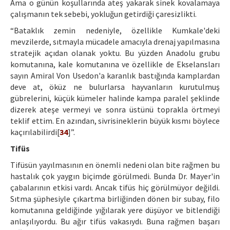
Ama o günün koşullarında ateş yakarak sinek kovalamaya
çalışmanın tek sebebi, yokluğun getirdiği çaresizlikti.
“Bataklık zemin nedeniyle, özellikle Kumkale'deki
mevzilerde, sıtmayla mücadele amacıyla drenaj yapılmasına
stratejik açıdan olanak yoktu. Bu yüzden Anadolu grubu
komutanına, kale komutanına ve özellikle de Ekselansları
sayın Amiral Von Usedon'a karanlık bastığında kamplardan
deve at, öküz ne bulurlarsa hayvanların kurutulmuş
gübrelerini, küçük kümeler halinde kampa paralel şeklinde
dizerek ateşe vermeyi ve sonra üstünü toprakla örtmeyi
teklif ettim. En azından, sivrisineklerin büyük kısmı böylece
kaçırılabilirdi[
34
]”.
Tifüs
Tifüsün yayılmasının en önemli nedeni olan bite rağmen bu
hastalık çok yaygın biçimde görülmedi. Bunda Dr. Mayer'in
çabalarının etkisi vardı. Ancak tifüs hiç görülmüyor değildi.
Sıtma şüphesiyle çıkartma birliğinden dönen bir subay, filo
komutanına geldiğinde yığılarak yere düşüyor ve bitlendiği
anlaşılıyordu. Bu ağır tifüs vakasıydı. Buna rağmen başarı