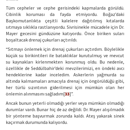
Tüm cepheler ve cephe gerisindeki kapmalarda görüldü.
Cibinlik koruması da fayda etmiyordu. Boğaz’daki
Başkomutanlıkta çeşitli kalelere dağıtılmış kıtalarda
sıtmaya sıklıkla rastlanıyordu. Sivrisinekle mücadele için Dr.
Mayer gecesini gündüzüne katıyordu. Önce biriken suları
boşaltacak drenaj çukurları açtırıldı.
“Sıtmayı önlemek için drenaj çukurları açtırdım. Böylelikle
küçük su birikintileri ile bataklıklar kurutulmuş ve mevcut
su kaynakları kirlenmekten korunmuş oldu. Bu nedenle,
özellikle de Seddülbahir’deki mevzilerimizi, en öndeki avcı
hendeklerine kadar inceledim. Askerlerin yağmurda su
altında kalmamaları amacıyla drenaj için öngörüldüğü gibi,
her türlü sızıntının giderilmesi için mümkün olan her
önlemin alınmasını sağladım[
33
]”.
Ancak bunun yeterli olmadığı yerler veya mümkün olmadığı
durumlar vardı. Bunar hiç de az değildi. Dr. Mayer alışılmadık
bir yönteme başvurmak zorunda kaldı. Ateş yakarak sinek
kaçırmak durumunda kalıyordu.