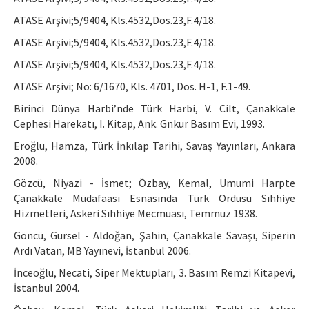
ATASE Arşivi;5/9404, Kls.4532,Dos.23,F.4/18.
ATASE Arşivi;5/9404, Kls.4532,Dos.23,F.4/18.
ATASE Arşivi;5/9404, Kls.4532,Dos.23,F.4/18.
ATASE Arşivi; No: 6/1670, Kls. 4701, Dos. H-1, F.1-49.
Birinci Dünya Harbi’nde Türk Harbi, V. Cilt, Çanakkale
Cephesi Harekatı, I. Kitap, Ank. Gnkur Basım Evi, 1993.
Eroğlu, Hamza, Türk İnkılap Tarihi, Savaş Yayınları, Ankara
2008.
Gözcü, Niyazi - İsmet; Özbay, Kemal, Umumi Harpte
Çanakkale Müdafaası Esnasında Türk Ordusu Sıhhiye
Hizmetleri, Askeri Sıhhiye Mecmuası, Temmuz 1938.
Göncü, Gürsel - Aldoğan, Şahin, Çanakkale Savaşı, Siperin
Ardı Vatan, MB Yayınevi, İstanbul 2006.
İnceoğlu, Necati, Siper Mektupları, 3. Basım Remzi Kitapevi,
İstanbul 2004.