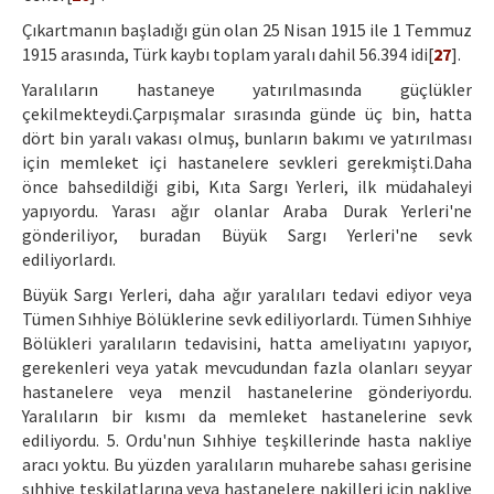
Çıkartmanın başladığı gün olan 25 Nisan 1915 ile 1 Temmuz
1915 arasında, Türk kaybı toplam yaralı dahil 56.394 idi[
27
].
Yaralıların hastaneye yatırılmasında güçlükler
çekilmekteydi.Çarpışmalar sırasında günde üç bin, hatta
dört bin yaralı vakası olmuş, bunların bakımı ve yatırılması
için memleket içi hastanelere sevkleri gerekmişti.Daha
önce bahsedildiği gibi, Kıta Sargı Yerleri, ilk müdahaleyi
yapıyordu. Yarası ağır olanlar Araba Durak Yerleri'ne
gönderiliyor, buradan Büyük Sargı Yerleri'ne sevk
ediliyorlardı.
Büyük Sargı Yerleri, daha ağır yaralıları tedavi ediyor veya
Tümen Sıhhiye Bölüklerine sevk ediliyorlardı. Tümen Sıhhiye
Bölükleri yaralıların tedavisini, hatta ameliyatını yapıyor,
gerekenleri veya yatak mevcudundan fazla olanları seyyar
hastanelere veya menzil hastanelerine gönderiyordu.
Yaralıların bir kısmı da memleket hastanelerine sevk
ediliyordu. 5. Ordu'nun Sıhhiye teşkillerinde hasta nakliye
aracı yoktu. Bu yüzden yaralıların muharebe sahası gerisine
sıhhiye teşkilatlarına veya hastanelere nakilleri için nakliye