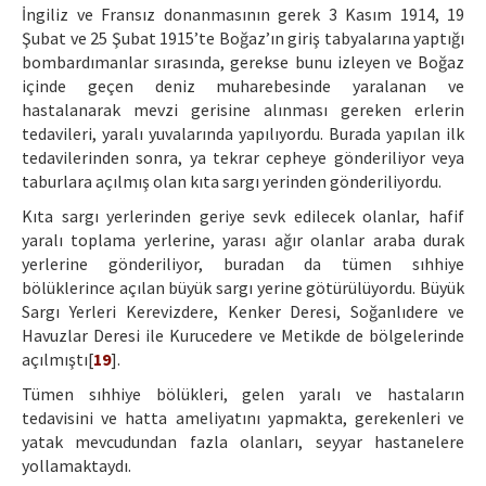
İngiliz ve Fransız donanmasının gerek 3 Kasım 1914, 19
Şubat ve 25 Şubat 1915’te Boğaz’ın giriş tabyalarına yaptığı
bombardımanlar sırasında, gerekse bunu izleyen ve Boğaz
içinde geçen deniz muharebesinde yaralanan ve
hastalanarak mevzi gerisine alınması gereken erlerin
tedavileri, yaralı yuvalarında yapılıyordu. Burada yapılan ilk
tedavilerinden sonra, ya tekrar cepheye gönderiliyor veya
taburlara açılmış olan kıta sargı yerinden gönderiliyordu.
Kıta sargı yerlerinden geriye sevk edilecek olanlar, hafif
yaralı toplama yerlerine, yarası ağır olanlar araba durak
yerlerine gönderiliyor, buradan da tümen sıhhiye
bölüklerince açılan büyük sargı yerine götürülüyordu. Büyük
Sargı Yerleri Kerevizdere, Kenker Deresi, Soğanlıdere ve
Havuzlar Deresi ile Kurucedere ve Metikde de bölgelerinde
açılmıştı[
19
].
Tümen sıhhiye bölükleri, gelen yaralı ve hastaların
tedavisini ve hatta ameliyatını yapmakta, gerekenleri ve
yatak mevcudundan fazla olanları, seyyar hastanelere
yollamaktaydı.