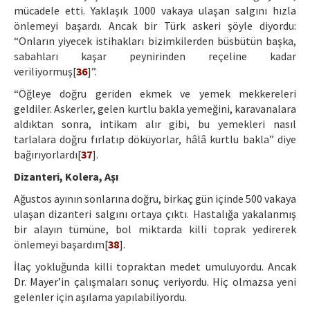
mücadele etti. Yaklaşık 1000 vakaya ulaşan salgını hızla
önlemeyi başardı. Ancak bir Türk askeri şöyle diyordu:
“Onların yiyecek istihakları bizimkilerden büsbütün başka,
sabahları kaşar peynirinden reçeline kadar
veriliyormuş[
36
]”.
“Öğleye doğru geriden ekmek ve yemek mekkereleri
geldiler. Askerler, gelen kurtlu bakla yemeğini, karavanalara
aldıktan sonra, intikam alır gibi, bu yemekleri nasıl
tarlalara doğru fırlatıp döküyorlar, hâlâ kurtlu bakla” diye
bağırıyorlardı[
37
].
Dizanteri, Kolera, Aşı
Ağustos ayının sonlarına doğru, birkaç gün içinde 500 vakaya
ulaşan dizanteri salgını ortaya çıktı. Hastalığa yakalanmış
bir alayın tümüne, bol miktarda killi toprak yedirerek
önlemeyi başardım[
38
].
İlaç yokluğunda killi topraktan medet umuluyordu. Ancak
Dr. Mayer’in çalışmaları sonuç veriyordu. Hiç olmazsa yeni
gelenler için aşılama yapılabiliyordu.