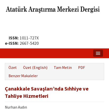
ISSN:
1011-727X
e-ISSN:
2667-5420
Ana Sayfa
Özet
Özet (English)
Tam Metin
PDF
Hakkında
Benzer Makaleler
Yayın Politikası
Çanakkale Savaşları’nda Sıhhiye ve
Dergi Kurulları
Tahliye Hizmetleri
Yayın İlkeleri
Nurhan Aydın