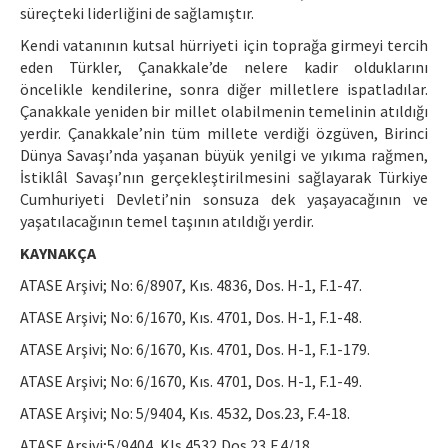
süreçteki liderliğini de sağlamıştır.
Kendi vatanının kutsal hürriyeti için toprağa girmeyi tercih
eden Türkler, Çanakkale’de nelere kadir olduklarını
öncelikle kendilerine, sonra diğer milletlere ispatladılar.
Çanakkale yeniden bir millet olabilmenin temelinin atıldığı
yerdir. Çanakkale’nin tüm millete verdiği özgüven, Birinci
Dünya Savaşı’nda yaşanan büyük yenilgi ve yıkıma rağmen,
İstiklâl Savaşı’nın gerçekleştirilmesini sağlayarak Türkiye
Cumhuriyeti Devleti’nin sonsuza dek yaşayacağının ve
yaşatılacağının temel taşının atıldığı yerdir.
KAYNAKÇA
ATASE Arşivi; No: 6/8907, Kıs. 4836, Dos. H-1, F.1-47.
ATASE Arşivi; No: 6/1670, Kıs. 4701, Dos. H-1, F.1-48.
ATASE Arşivi; No: 6/1670, Kıs. 4701, Dos. H-1, F.1-179.
ATASE Arşivi; No: 6/1670, Kıs. 4701, Dos. H-1, F.1-49.
ATASE Arşivi; No: 5/9404, Kıs. 4532, Dos.23, F.4-18.
ATASE Arşivi;5/9404, Kls.4532,Dos.23,F.4/18.