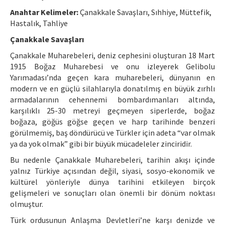
Etik İlkeler
Anahtar Kelimeler:
Çanakkale Savaşları, Sıhhiye, Müttefik,
Yazar Rehberi
Hastalık, Tahliye
Çanakkale Savaşları
Hakem Rehberi
Çanakkale Muharebeleri, deniz cephesini oluşturan 18 Mart
İletişim
1915 Boğaz Muharebesi ve onu izleyerek Gelibolu
Yarımadası’nda geçen kara muharebeleri, dünyanın en
modern ve en güçlü silahlarıyla donatılmış en büyük zırhlı
armadalarının cehennemi bombardımanları altında,
karşılıklı 25-30 metreyi geçmeyen siperlerde, boğaz
boğaza, göğüs göğse geçen ve harp tarihinde benzeri
görülmemiş, baş döndürücü ve Türkler için adeta “var olmak
ya da yok olmak” gibi bir büyük mücadeleler zinciridir.
Bu nedenle Çanakkale Muharebeleri, tarihin akışı içinde
yalnız Türkiye açısından değil, siyasi, sosyo-ekonomik ve
kültürel yönleriyle dünya tarihini etkileyen birçok
gelişmeleri ve sonuçları olan önemli bir dönüm noktası
olmuştur.
Türk ordusunun Anlaşma Devletleri’ne karşı denizde ve