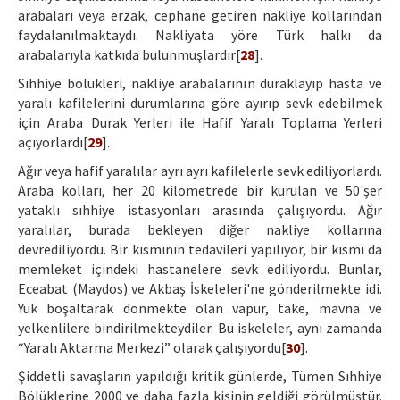
arabaları veya erzak, cephane getiren nakliye kollarından
faydalanılmaktaydı. Nakliyata yöre Türk halkı da
arabalarıyla katkıda bulunmuşlardır[
28
].
Sıhhiye bölükleri, nakliye arabalarının duraklayıp hasta ve
yaralı kafilelerini durumlarına göre ayırıp sevk edebilmek
için Araba Durak Yerleri ile Hafif Yaralı Toplama Yerleri
açıyorlardı[
29
].
Ağır veya hafif yaralılar ayrı ayrı kafilelerle sevk ediliyorlardı.
Araba kolları, her 20 kilometrede bir kurulan ve 50'şer
yataklı sıhhiye istasyonları arasında çalışıyordu. Ağır
yaralılar, burada bekleyen diğer nakliye kollarına
devrediliyordu. Bir kısmının tedavileri yapılıyor, bir kısmı da
memleket içindeki hastanelere sevk ediliyordu. Bunlar,
Eceabat (Maydos) ve Akbaş İskeleleri'ne gönderilmekte idi.
Yük boşaltarak dönmekte olan vapur, take, mavna ve
yelkenlilere bindirilmekteydiler. Bu iskeleler, aynı zamanda
“Yaralı Aktarma Merkezi” olarak çalışıyordu[
30
].
Şiddetli savaşların yapıldığı kritik günlerde, Tümen Sıhhiye
Bölüklerine 2000 ve daha fazla kişinin geldiği görülmüştür.