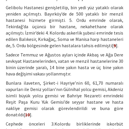
Gelibolu Hastanesi genişletilip, bin yedi yüz yataklı olarak
yeniden açılmıştı. Bayırköy’de de 500 yataklı bir menzil
hastanesi hizmete girmişti. 5. Ordu emrinde olarak,
Tekirdağ’da üçüncü bir hastane, nekahethane olarak
açılmıştı. İzmir’deki 4. Kolordu askerlik şubesi emrinde tesis
edilen Balıkesir, Kırkağaç, Soma ve Manisa harp hastaneleri
de, 5. Ordu bölgesinde gelen hastalara tahsis edilmişti[
9
].
Sadece Temmuz ve Ağustos ayları içinde Akbaş ve Ağa Dere
sevkıyat Hastanelerinden, vatan ve menzil hastanelerine 30
binin üzerinde yaralı, 14 bine yakın hasta ve üç bine yakın
hava değişimi vakası yollanmıştır.
Bunlara ilaveten, Şirket-i Hayriye’nin 60, 61,70 numaralı
vapurları ile Deniz yolları’nın Gülnihal yolcu gemisi, Akdeniz
isimli büyük yolcu gemisi ve Bahriye Nezareti emrindeki
Reşit Paşa Kuru Yük Gemisi’de seyyar hastane ve hasta
nakliye gemisi olarak görevlendirildi ve buna göre
donatıldı[
10
].
Cephede önceleri 3.Kolordu birliklerinde iskorbüt