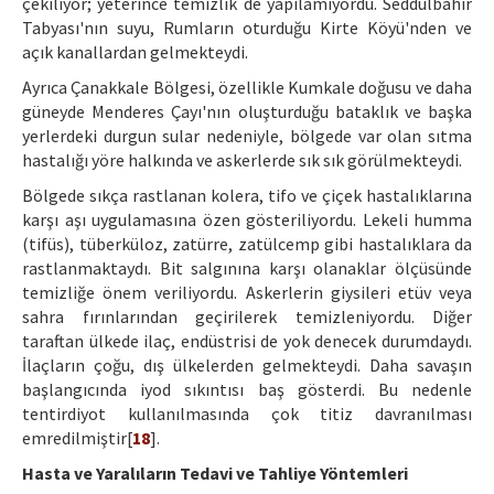
çekiliyor; yeterince temizlik de yapılamıyordu. Seddülbahir
Tabyası'nın suyu, Rumların oturduğu Kirte Köyü'nden ve
açık kanallardan gelmekteydi.
Ayrıca Çanakkale Bölgesi, özellikle Kumkale doğusu ve daha
güneyde Menderes Çayı'nın oluşturduğu bataklık ve başka
yerlerdeki durgun sular nedeniyle, bölgede var olan sıtma
hastalığı yöre halkında ve askerlerde sık sık görülmekteydi.
Bölgede sıkça rastlanan kolera, tifo ve çiçek hastalıklarına
karşı aşı uygulamasına özen gösteriliyordu. Lekeli humma
(tifüs), tüberküloz, zatürre, zatülcemp gibi hastalıklara da
rastlanmaktaydı. Bit salgınına karşı olanaklar ölçüsünde
temizliğe önem veriliyordu. Askerlerin giysileri etüv veya
sahra fırınlarından geçirilerek temizleniyordu. Diğer
taraftan ülkede ilaç, endüstrisi de yok denecek durumdaydı.
İlaçların çoğu, dış ülkelerden gelmekteydi. Daha savaşın
başlangıcında iyod sıkıntısı baş gösterdi. Bu nedenle
tentirdiyot kullanılmasında çok titiz davranılması
emredilmiştir[
18
].
Hasta ve Yaralıların Tedavi ve Tahliye Yöntemleri