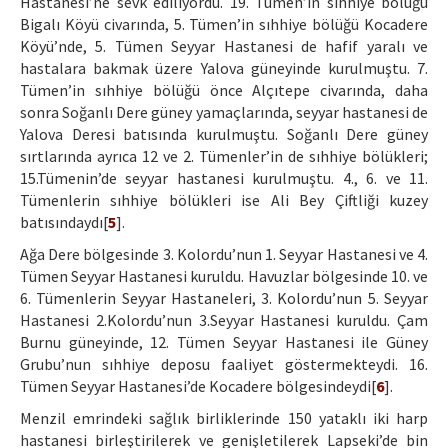
Hastanesi’ne sevk ediliyordu. 19. Tümen’in sıhhiye bölüğü
Bigalı Köyü civarında, 5. Tümen’in sıhhiye bölüğü Kocadere
Köyü’nde, 5. Tümen Seyyar Hastanesi de hafif yaralı ve
hastalara bakmak üzere Yalova güneyinde kurulmuştu. 7.
Tümen’in sıhhiye bölüğü önce Alçıtepe civarında, daha
sonra Soğanlı Dere güney yamaçlarında, seyyar hastanesi de
Yalova Deresi batısında kurulmuştu. Soğanlı Dere güney
sırtlarında ayrıca 12 ve 2. Tümenler’in de sıhhiye bölükleri;
15.Tümenin’de seyyar hastanesi kurulmuştu. 4., 6. ve 11.
Tümenlerin sıhhiye bölükleri ise Ali Bey Çiftliği kuzey
batısındaydı[
5
].
Ağa Dere bölgesinde 3. Kolordu’nun 1. Seyyar Hastanesi ve 4.
Tümen Seyyar Hastanesi kuruldu. Havuzlar bölgesinde 10. ve
6. Tümenlerin Seyyar Hastaneleri, 3. Kolordu’nun 5. Seyyar
Hastanesi 2.Kolordu’nun 3.Seyyar Hastanesi kuruldu. Çam
Burnu güneyinde, 12. Tümen Seyyar Hastanesi ile Güney
Grubu’nun sıhhiye deposu faaliyet göstermekteydi. 16.
Tümen Seyyar Hastanesi’de Kocadere bölgesindeydi[
6
].
Menzil emrindeki sağlık birliklerinde 150 yataklı iki harp
hastanesi birleştirilerek ve genişletilerek Lapseki’de bin