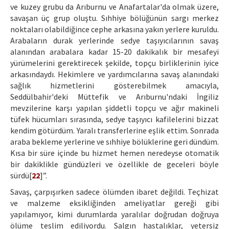
ve kuzey grubu da Arıburnu ve Anafartalar'da olmak üzere,
savaşan üç grup oluştu. Sıhhiye bölüğünün sargı merkez
noktaları olabildiğince cephe arkasına yakın yerlere kuruldu.
Arabaların durak yerlerinde sedye taşıyıcılarının savaş
alanından arabalara kadar 15-20 dakikalık bir mesafeyi
yürümelerini gerektirecek şekilde, topçu birliklerinin iyice
arkasındaydı. Hekimlere ve yardımcılarına savaş alanındaki
sağlık hizmetlerini gösterebilmek amacıyla,
Seddülbahir'deki Müttefik ve Arıburnu'ndaki İngiliz
mevzilerine karşı yapılan şiddetli topçu ve ağır makineli
tüfek hücumları sırasında, sedye taşıyıcı kafilelerini bizzat
kendim götürdüm. Yaralı transferlerine eşlik ettim. Sonrada
araba bekleme yerlerine ve sıhhiye bölüklerine geri dündüm.
Kısa bir süre içinde bu hizmet hemen neredeyse otomatik
bir dakiklikle gündüzleri ve özellikle de geceleri böyle
sürdü[
22
]”.
Savaş, çarpışırken sadece ölümden ibaret değildi. Teçhizat
ve malzeme eksikliğinden ameliyatlar gereği gibi
yapılamıyor, kimi durumlarda yaralılar doğrudan doğruya
ölüme teslim ediliyordu. Salgın hastalıklar, yetersiz