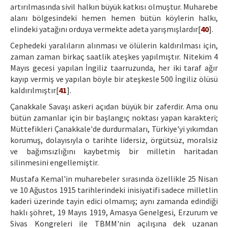
artırılmasında sivil halkın büyük katkısı olmuştur. Muharebe
alanı bölgesindeki hemen hemen bütün köylerin halkı,
elindeki yatağını orduya vermekte adeta yarışmışlardır[
40
].
Cephedeki yaralıların alınması ve ölülerin kaldırılması için,
zaman zaman birkaç saatlik ateşkes yapılmıştır. Nitekim 4
Mayıs gecesi yapılan İngiliz taarruzunda, her iki taraf ağır
kayıp vermiş ve yapılan böyle bir ateşkesle 500 İngiliz ölüsü
kaldırılmıştır[
41
].
Çanakkale Savaşı askeri açıdan büyük bir zaferdir. Ama onu
bütün zamanlar için bir başlangıç noktası yapan karakteri;
Müttefikleri Çanakkale'de durdurmaları, Türkiye'yi yıkımdan
korumuş, dolayısıyla o tarihte lidersiz, örgütsüz, moralsiz
ve bağımsızlığını kaybetmiş bir milletin haritadan
silinmesini engellemiştir.
Mustafa Kemal'in muharebeler sırasında özellikle 25 Nisan
ve 10 Ağustos 1915 tarihlerindeki inisiyatifi sadece milletlin
kaderi üzerinde tayin edici olmamış; aynı zamanda edindiği
haklı şöhret, 19 Mayıs 1919, Amasya Genelgesi, Erzurum ve
Sivas Kongreleri ile TBMM'nin açılışına dek uzanan