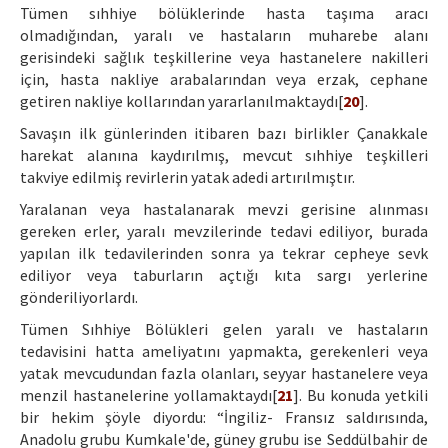
Tümen sıhhiye bölüklerinde hasta taşıma aracı
olmadığından, yaralı ve hastaların muharebe alanı
gerisindeki sağlık teşkillerine veya hastanelere nakilleri
için, hasta nakliye arabalarından veya erzak, cephane
getiren nakliye kollarından yararlanılmaktaydı[
20
].
Savaşın ilk günlerinden itibaren bazı birlikler Çanakkale
harekat alanına kaydırılmış, mevcut sıhhiye teşkilleri
takviye edilmiş revirlerin yatak adedi artırılmıştır.
Yaralanan veya hastalanarak mevzi gerisine alınması
gereken erler, yaralı mevzilerinde tedavi ediliyor, burada
yapılan ilk tedavilerinden sonra ya tekrar cepheye sevk
ediliyor veya taburların açtığı kıta sargı yerlerine
gönderiliyorlardı.
Tümen Sıhhiye Bölükleri gelen yaralı ve hastaların
tedavisini hatta ameliyatını yapmakta, gerekenleri veya
yatak mevcudundan fazla olanları, seyyar hastanelere veya
menzil hastanelerine yollamaktaydı[
21
]. Bu konuda yetkili
bir hekim şöyle diyordu: “İngiliz- Fransız saldırısında,
Anadolu grubu Kumkale'de, güney grubu ise Seddülbahir de