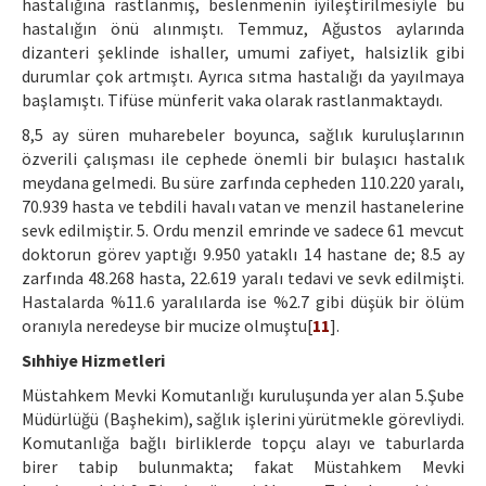
hastalığına rastlanmış, beslenmenin iyileştirilmesiyle bu
hastalığın önü alınmıştı. Temmuz, Ağustos aylarında
dizanteri şeklinde ishaller, umumi zafiyet, halsizlik gibi
durumlar çok artmıştı. Ayrıca sıtma hastalığı da yayılmaya
başlamıştı. Tifüse münferit vaka olarak rastlanmaktaydı.
8,5 ay süren muharebeler boyunca, sağlık kuruluşlarının
özverili çalışması ile cephede önemli bir bulaşıcı hastalık
meydana gelmedi. Bu süre zarfında cepheden 110.220 yaralı,
70.939 hasta ve tebdili havalı vatan ve menzil hastanelerine
sevk edilmiştir. 5. Ordu menzil emrinde ve sadece 61 mevcut
doktorun görev yaptığı 9.950 yataklı 14 hastane de; 8.5 ay
zarfında 48.268 hasta, 22.619 yaralı tedavi ve sevk edilmişti.
Hastalarda %11.6 yaralılarda ise %2.7 gibi düşük bir ölüm
oranıyla neredeyse bir mucize olmuştu[
11
].
Sıhhiye Hizmetleri
Müstahkem Mevki Komutanlığı kuruluşunda yer alan 5.Şube
Müdürlüğü (Başhekim), sağlık işlerini yürütmekle görevliydi.
Komutanlığa bağlı birliklerde topçu alayı ve taburlarda
birer tabip bulunmakta; fakat Müstahkem Mevki