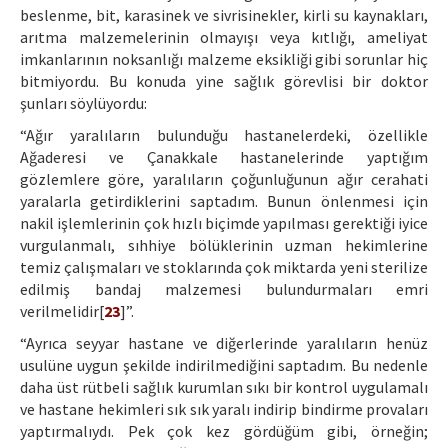
beslenme, bit, karasinek ve sivrisinekler, kirli su kaynakları,
arıtma malzemelerinin olmayışı veya kıtlığı, ameliyat
imkanlarının noksanlığı malzeme eksikliği gibi sorunlar hiç
bitmiyordu. Bu konuda yine sağlık görevlisi bir doktor
şunları söylüyordu:
“Ağır yaralıların bulunduğu hastanelerdeki, özellikle
Ağaderesi ve Çanakkale hastanelerinde yaptığım
gözlemlere göre, yaralıların çoğunluğunun ağır cerahati
yaralarla getirdiklerini saptadım. Bunun önlenmesi için
nakil işlemlerinin çok hızlı biçimde yapılması gerektiği iyice
vurgulanmalı, sıhhiye bölüklerinin uzman hekimlerine
temiz çalışmaları ve stoklarında çok miktarda yeni sterilize
edilmiş bandaj malzemesi bulundurmaları emri
verilmelidir[
23
]”.
“Ayrıca seyyar hastane ve diğerlerinde yaralıların henüz
usulüne uygun şekilde indirilmediğini saptadım. Bu nedenle
daha üst rütbeli sağlık kurumlan sıkı bir kontrol uygulamalı
ve hastane hekimleri sık sık yaralı indirip bindirme provaları
yaptırmalıydı. Pek çok kez gördüğüm gibi, örneğin;