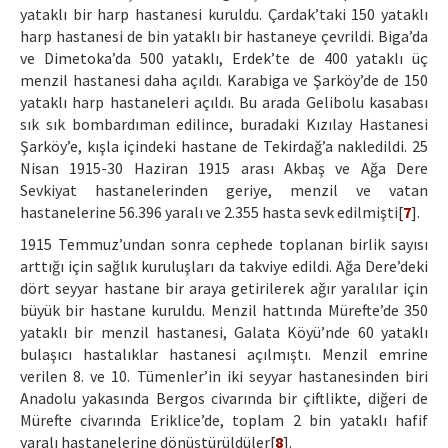
yataklı bir harp hastanesi kuruldu. Çardak’taki 150 yataklı
harp hastanesi de bin yataklı bir hastaneye çevrildi. Biga’da
ve Dimetoka’da 500 yataklı, Erdek’te de 400 yataklı üç
menzil hastanesi daha açıldı. Karabiga ve Şarköy’de de 150
yataklı harp hastaneleri açıldı. Bu arada Gelibolu kasabası
sık sık bombardıman edilince, buradaki Kızılay Hastanesi
Şarköy’e, kışla içindeki hastane de Tekirdağ’a nakledildi. 25
Nisan 1915-30 Haziran 1915 arası Akbaş ve Ağa Dere
Sevkiyat hastanelerinden geriye, menzil ve vatan
hastanelerine 56.396 yaralı ve 2.355 hasta sevk edilmişti[
7
].
1915 Temmuz’undan sonra cephede toplanan birlik sayısı
arttığı için sağlık kuruluşları da takviye edildi. Ağa Dere’deki
dört seyyar hastane bir araya getirilerek ağır yaralılar için
büyük bir hastane kuruldu. Menzil hattında Mürefte’de 350
yataklı bir menzil hastanesi, Galata Köyü’nde 60 yataklı
bulaşıcı hastalıklar hastanesi açılmıştı. Menzil emrine
verilen 8. ve 10. Tümenler’in iki seyyar hastanesinden biri
Anadolu yakasında Bergos civarında bir çiftlikte, diğeri de
Mürefte civarında Eriklice’de, toplam 2 bin yataklı hafif
yaralı hastanelerine dönüştürüldüler[
8
].