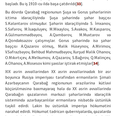
başladı. Bu iş 1910-cu ildə başa çatdırıldı[
33
].
Bu dövrdə Qarabağ regionunun Şuşa və Gorus şəhərlərinin
ictima idarəçiliyində Şuşa şəhərində şəhər başçısı
S.Kələntərov olmuşdur. Şəhərin idarəçiliyində S. İmxanov,
S.Səfərov, M.İsaquluyev, M.Mixaylov, S.Avakov, M.Kasparov,
A.Gülməmmədbəyov, A.Qəmbərov, M.Muxtarov və
A.Qondaksazov çalışmışlar. Gorus şəhərində isə şəhər
başçısı A.Qazarov olmuş, Məlik Hüseynov, A.Mirimov,
V.Səfrazbəyov, Behbud Mahmudbəyov, Xurşud Məlik Ohanov,
O.Mıkırtıçev, A.Melkumov, A.Qazarov, S.Bağırov, Q.Malinçev,
A.Ohanov, A.Mosesov kimi şəxslər iştirak etmişlər[
34
].
XIX əsrin əvvəllərindən XX əsrin əvvəllərinədək bir əsr
boyunca Rusiya imperiyası tərəfindən ermənilərin Şimali
Azərbaycanın Qarabağ regionunun ərazilərinə kütləvi
köçürülməsinə baxmayaraq hələ də XX əsrin əvvəllərində
Qarabağın qəzalarının mərkəzi şəhərlərində idarəçilik
sistemində azərbaycanlılar ermənilərə nisbətdə üstünlük
təşkil edirdi. Lakin bu üstünlük imperiya hökumətini
narahat edirdi. Hökumət tədricən quberniyalarda, qəzalarda