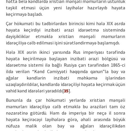
hətta belə kəndlərdə xristian mənşəli məmurların üstünlük
təşkil etməsi üçün yeni layihələr hazırlayıb həyata
keçirməyə başladı.
Çar hökuməti bu tədbirlərdən birincisi kimi hələ XIX əsrdə
həyata keçirdiyi inzibati ərazi idarəetmə sistemində
dəyişikliklər etməklə xristian mənşəli məmurların
idarəçiliyə cəlb edilməsi işini sürətləndirməyə başlamışdı.
Hələ XIX əsrin ikinci yarısında Rus imperiyası tərəfində
həyata keçirilməyə başlayan inzibati ərazi bölgüsü və
idarəetmə sistemi ilə bağlı Rusiya çarı tərəfindən 1865-ci
ildə verilən “Kənd Cəmiyyəti haqqında qanun”la bəy və
ağalar kəndlərin inzibati məhkəmə işlərindən
uzaqlaşdırıldılar, kəndlərdə idarəçiliyi həyata keçirmək üçün
vahid kənd idarələri yaradıldı[
35
].
Bununla da çar hökuməti yerlərdə xristian mənşəli
məmurları idarəçiliyə cəlb etməklə bu əraziləri tam öz
nəzarətinə götürdü. Həm də imperiya bir neçə il sonra
həyata keçirəcəyi layihələrə görə, əhali arasında böyük
nüfuza malik olan bəy və ağaları idarəçilikdən