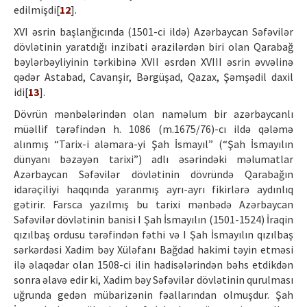
edilmişdi[
12
].
XVI əsrin başlanğıcında (1501-ci ildə) Azərbaycan Səfəvilər
dövlətinin yaratdığı inzibati ərazilərdən biri olan Qarabağ
bəylərbəyliyinin tərkibinə XVII əsrdən XVIII əsrin əvvəlinə
qədər Astabad, Cavanşir, Bərgüşad, Qazax, Şəmşədil daxil
idi[
13
].
Dövrün mənbələrindən olan naməlum bir azərbaycanlı
müəllif tərəfindən h. 1086 (m.1675/76)-cı ildə qələmə
alınmış “Tarix-i aləmara-yi Şah İsmayıl” (“Şah İsmayılın
dünyanı bəzəyən tarixi”) adlı əsərindəki məlumatlar
Azərbaycan Səfəvilər dövlətinin dövründə Qarabağın
idarəçiliyi haqqında yaranmış ayrı-ayrı fikirlərə aydınlıq
gətirir. Farsca yazılmış bu tarixi mənbədə Azərbaycan
Səfəvilər dövlətinin banisi I Şah İsmayılın (1501-1524) İraqin
qızılbaş ordusu tərəfindən fəthi və I Şah İsmayılın qızılbaş
sərkərdəsi Xadim bəy Xüləfanı Bağdad hakimi təyin etməsi
ilə əlaqədar olan 1508-ci ilin hadisələrindən bəhs etdikdən
sonra əlavə edir ki, Xadim bəy Səfəvilər dövlətinin qurulması
uğrunda gedən mübarizənin fəallarından olmuşdur. Şah