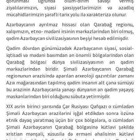
qorunması uğrunda ölüm-dirim savaşı vermiş
ziyalılarımızın, siyasi şəxsiyyətlərimizin və azadlıq
mücahidlərimizin şərəfli tarix yolu ilə xarakterizə olunur.
Azərbaycanın ayrılmaz hissəsi olan Qarabağ regionu,
xalqımızın, etno- mədəni irsinin mərkəzlərindən biri olmuş,
qədim Azərbaycan sivilizasiyasının beşiyi hesab edilmişdir.
Qədim dövrdən günümüzədək Azərbaycanın siyasi, sosial-
iqtisadi və mədəni baxımdan ən önəmli bölgələrindən olan
Qarabağ bölgəsi dünya sivilizasiyasının ən qədim
mərkəzlərindən biridir. Şimali Azərbaycanın Qarabağ
regionunun ərazisində aparılan arxeoloji qazıntılar zamanı
Azıx mağarasından tapılmış qədim insanın alt çənə sümüyü
bu ərazinin Azərbaycanla yanaşı dünyanın ən qədim yaşayış
məskənlərindən biri olduğunu sübuta yetirmişdir.
XIX əsrin birinci yarısında Çar Rusiyası Qafqazı o cümlədən
Şimali Azərbaycan ərazilərini işğal etdikdən sonra özünə
etnik dayaq yaratmaq üçün bir çox bölgələrə, o cümlədən
Şimali Azərbaycanın Qarabağ bölgəsinə kütləvi şəkildə
xristian mənşəli, xüsusilə də erməni əhalisinin kütləvi