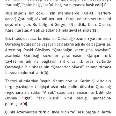
“sıx bağ”, “qalın bağ”, “səfalı bağ” və s. mənası kəsb edir[
1
].
Müəlliflərin bir çoxu ilkin mənbələrdə (XII-XIII əsrlərə
qədər) Qarabağ sözünü ayrı-ayrı, fərqli adlarla verilməsini
qeyd etmişlər. Bu bölgəni Gerger, Uti, Utik, Udin, Otena,
Kara, Karalar, Arsak v.s adlar altında qeyd etmişlər[
2
].
Bəzi tədqiqat əsərlərində isə Qarabağ sözünün yaranmasın
Qarabağ bölgəsində yaşayan tayfaların adı ilə də bağlayırlar.
Arxeoloq Rəşid Göyüşov “Qarabağın keçmişinə səyahət”
əsərində Qarabağ sözünün yaranmasını Qarqar türk
tayfasının adı ilə bağlayır, antik və ilk orta əsrlərdə
Qarabağın bir hissəsinin “Qarqarlar ölkəsi” adlandırılması
barədə məlumat verir[
3
].
Tarixçi alimlərdən Yaqub Mahmudov və Kərim Şükürovun
birgə yazdıqları tədqiqat əsərində qədim dövrdən Qarabağ
regionuna aid edilən “Arsak” sözünün mənasını türk dilində
Ər-sak “igid”, “sak kişisi” kimi olduğu qənaətinə
gəlmişlər[
4
].
Çünki Azərbaycan türk dilində olan “ə” səsi başqa dillərdə