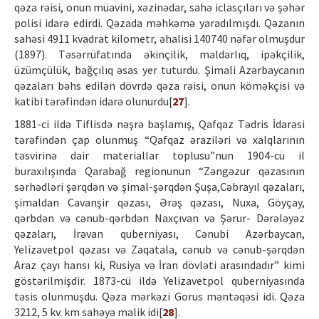
qəza rəisi, onun müavini, xəzinədar, sahə iclasçıları və şəhər
polisi idarə edirdi. Qəzada məhkəmə yaradılmışdı. Qəzanın
sahəsi 4911 kvadrat kilometr, əhalisi 140740 nəfər olmuşdur
(1897). Təsərrüfatında əkinçilik, maldarlıq, ipəkçilik,
üzümçülük, bağçılıq əsas yer tuturdu. Şimali Azərbaycanın
qəzaları bəhs edilən dövrdə qəza rəisi, onun köməkçisi və
katibi tərəfindən idarə olunurdu[
27
].
1881-ci ildə Tiflisdə nəşrə başlamış, Qafqaz Tədris İdarəsi
tərəfindən çap olunmuş “Qafqaz əraziləri və xalqlarının
təsvirinə dair materiallar toplusu”nun 1904-cü il
buraxılışında Qarabağ regionunun “Zəngəzur qəzasının
sərhədləri şərqdən və şimal-şərqdən Şuşa,Cəbrayıl qəzaları,
şimaldan Cavanşir qəzası, Ərəş qəzası, Nuxa, Göyçay,
qərbdən və cənub-qərbdən Naxçıvan və Şərur- Dərələyəz
qəzaları, İrəvan quberniyası, Cənubi Azərbaycan,
Yelizavetpol qəzası və Zaqatala, cənub və cənub-şərqdən
Araz çayı hansı ki, Rusiya və İran dövləti arasındadır” kimi
göstərilmişdir. 1873-cü ildə Yelizavetpol quberniyasında
təsis olunmuşdu. Qəza mərkəzi Gorus məntəqəsi idi. Qəza
3212, 5 kv. km sahəyə malik idi[
28
].