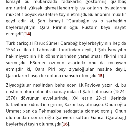
İsmayıl bu mübarizədə fədakarlıq göstərmiş qızılbaş
əmirlərini yüksək qiymətləndirmiş və onların övladlarını
müxtəlif böyük vəzifələrə təyin etmişdi. Bu anonim müəllif
qeyd edir ki, Şah İsmayıl “Qarabağın və o sərhəddin
bəylərbəyiliyini Qara Pirinin oğlu Rüstəm bəyə inayət
etmişdi”[
14
].
Türk tarixçisi Farux Sümer Qarabağ bəylərbəyliyinin heç də
1554-cü ildə I Təhmasib tərəfindən deyil, I Şah İsmayılın
hakimiyyətinin ilk dönəmlərindən yaradılması fikrini irəli
sürmüşdü. F.Sümer özünün əsərində onu da müəyyən
etmişdir ki, Qara Piri bəy ziyadoğlular nəslinə deyil,
Qacarların başqa bir qoluna mənsub olmuşdu[
15
].
Ziyadoğlular nəslindən bəhs edən İ.K.Pavlova yazır ki, bu
nəslin məlum olan ilk nümayəndəsi I Şah Təhmasib (1524-
1576) dövrünün əvvəllərində, XVI əsrin 20-ci illərində
Səfəvilərin xidmətinə girmiş Xəzər bəy olmuşdu. Onun oğlu
Ümmət xan da Təhmasibə sədaqətlə xidmət etmiş. Onun
ölümündən sonra oğlu Şahverdi sultan Gəncə (Qarabağ)
bəylərbəyi təyin olunmuşdu[
16
].