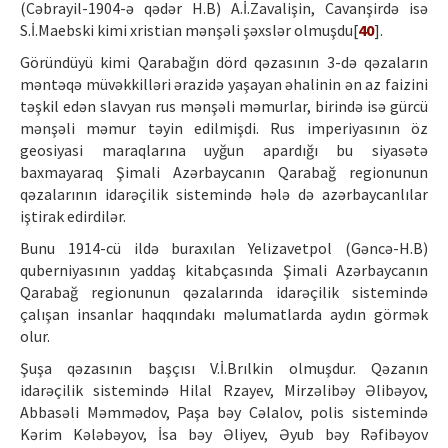
(Cəbrayil-1904-ə qədər H.B) A.İ.Zavalişin, Cavanşirdə isə
S.İ.Maebski kimi xristian mənşəli şəxslər olmuşdu[
40
].
Göründüyü kimi Qarabağın dörd qəzasının 3-də qəzaların
məntəqə müvəkkilləri ərazidə yaşayan əhalinin ən az faizini
təşkil edən slavyan rus mənşəli məmurlar, birində isə gürcü
mənşəli məmur təyin edilmişdi. Rus imperiyasının öz
geosiyasi maraqlarına uyğun apardığı bu siyasətə
baxmayaraq Şimali Azərbaycanın Qarabağ regionunun
qəzalarının idarəçilik sistemində hələ də azərbaycanlılar
iştirak edirdilər.
Bunu 1914-cü ildə buraxılan Yelizavetpol (Gəncə-H.B)
quberniyasının yaddaş kitabçasında Şimali Azərbaycanın
Qarabağ regionunun qəzalarında idarəçilik sistemində
çalışan insanlar haqqındakı məlumatlarda aydın görmək
olur.
Şuşa qəzasının başçısı V.İ.Brılkin olmuşdur. Qəzanın
idarəçilik sistemində Hilal Rzayev, Mirzəlibəy Əlibəyov,
Abbasəli Məmmədov, Paşa bəy Cəlalov, polis sistemində
Kərim Kələbəyov, İsa bəy Əliyev, Əyub bəy Rəfibəyov