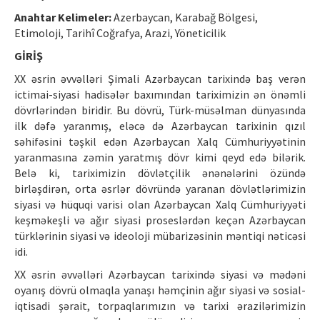
Etik İlkeler
Anahtar Kelimeler:
Azerbaycan, Karabağ Bölgesi,
Yazar Rehberi
Etimoloji, Tarihî Coğrafya, Arazi, Yöneticilik
GİRİŞ
Hakem Rehberi
XX əsrin əvvəlləri Şimali Azərbaycan tarixində baş verən
İletişim
ictimai-siyasi hadisələr baxımından tariximizin ən önəmli
dövrlərindən biridir. Bu dövrü, Türk-müsəlman dünyasında
ilk dəfə yaranmış, eləcə də Azərbaycan tarixinin qızıl
səhifəsini təşkil edən Azərbaycan Xalq Cümhuriyyətinin
yaranmasına zəmin yaratmış dövr kimi qeyd edə bilərik.
Belə ki, tariximizin dövlətçilik ənənələrini özündə
birləşdirən, orta əsrlər dövründə yaranan dövlətlərimizin
siyasi və hüquqi varisi olan Azərbaycan Xalq Cümhuriyyəti
keşməkeşli və ağır siyasi proseslərdən keçən Azərbaycan
türklərinin siyasi və ideoloji mübarizəsinin məntiqi nəticəsi
idi.
XX əsrin əvvəlləri Azərbaycan tarixində siyasi və mədəni
oyanış dövrü olmaqla yanaşı həmçinin ağır siyasi və sosial-
iqtisadi şərait, torpaqlarımızın və tarixi ərazilərimizin