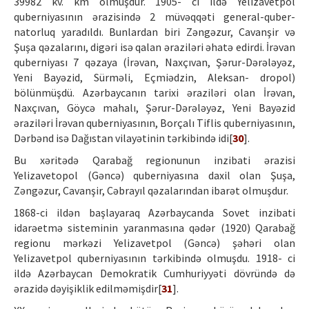
39982 kv. km olmuşdur. 1905- ci ildə Yelizavetpol
quberniyasının ərazisində 2 müvəqqəti general-quber-
natorluq yaradıldı. Bunlardan biri Zəngəzur, Cavanşir və
Şuşa qəzalarını, digəri isə qalan əraziləri əhatə edirdi. İrəvan
quberniyası 7 qəzaya (İrəvan, Naxçıvan, Şərur-Dərələyəz,
Yeni Bayəzid, Sürməli, Eçmiədzin, Aleksan- dropol)
bölünmüşdü. Azərbaycanın tarixi əraziləri olan İrəvan,
Naxçıvan, Göycə mahalı, Şərur-Dərələyəz, Yeni Bayəzid
əraziləri İrəvan quberniyasının, Borçalı Tiflis quberniyasının,
Dərbənd isə Dağıstan vilayətinin tərkibində idi[
30
].
Bu xəritədə Qarabağ regionunun inzibati ərazisi
Yelizavetopol (Gəncə) quberniyasına daxil olan Şuşa,
Zəngəzur, Cavanşir, Cəbrayıl qəzalarından ibarət olmuşdur.
1868-ci ildən başlayaraq Azərbaycanda Sovet inzibati
idarəetmə sisteminin yaranmasına qədər (1920) Qarabağ
regionu mərkəzi Yelizavetpol (Gəncə) şəhəri olan
Yelizavetpol quberniyasının tərkibində olmuşdu. 1918- ci
ildə Azərbaycan Demokratik Cumhuriyyəti dövründə də
ərazidə dəyişiklik edilməmişdir[
31
].