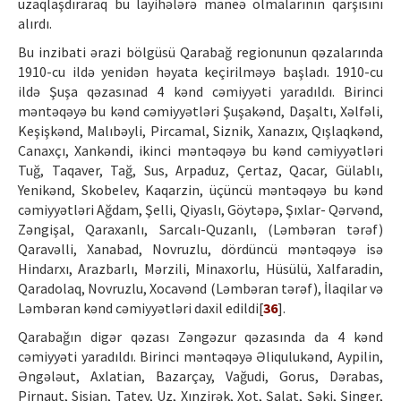
uzaqlaşdıraraq bu layihələrə maneə olmalarının qarşısını
alırdı.
Bu inzibati ərazi bölgüsü Qarabağ regionunun qəzalarında
1910-cu ildə yenidən həyata keçirilməyə başladı. 1910-cu
ildə Şuşa qəzasınad 4 kənd cəmiyyəti yaradıldı. Birinci
məntəqəyə bu kənd cəmiyyətləri Şuşakənd, Daşaltı, Xəlfəli,
Keşişkənd, Malıbəyli, Pircamal, Siznik, Xanazıx, Qışlaqkənd,
Canaxçı, Xankəndi, ikinci məntəqəyə bu kənd cəmiyyətləri
Tuğ, Taqaver, Tağ, Sus, Arpaduz, Çertaz, Qacar, Gülablı,
Yenikənd, Skobelev, Kaqarzin, üçüncü məntəqəyə bu kənd
cəmiyyətləri Ağdam, Şelli, Qiyaslı, Göytəpə, Şıxlar- Qərvənd,
Zəngişal, Qaraxanlı, Sarcalı-Quzanlı, (Ləmbəran tərəf)
Qaravəlli, Xanabad, Novruzlu, dördüncü məntəqəyə isə
Hindarxı, Arazbarlı, Mərzili, Minaxorlu, Hüsülü, Xalfaradin,
Qaradolaq, Novruzlu, Xocavənd (Ləmbəran tərəf), İlaqilar və
Ləmbəran kənd cəmiyyətləri daxil edildi[
36
].
Qarabağın digər qəzası Zəngəzur qəzasında da 4 kənd
cəmiyyəti yaradıldı. Birinci məntəqəyə Əliqulukənd, Aypilin,
Əngələut, Axlatian, Bazarçay, Vağudi, Gorus, Dərabas,
Pirnaut, Sisian, Tatev, Uz, Xınzirək, Xot, Şalat, Şəki, Şinger,