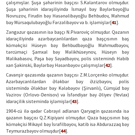
çalışmışlar. Şuşa şəhərinin başçısı S.Kələntərov olmuşdur.
Şuşa şəhərinin idarəşiliyində İsmayıl bəy Bəylərbəyoğlu
Novruzov, Firudin bəy Həsənəlibəyoğlu Behbudov, Mahmud
bəy Mürsəqulubəyoğlu Fərzəlibəyov və b. işləmişlər[
41
].
Zəngəzur qəzasının isə başçı N.Pivaroviç olmuşdur. Qəzanın
idarəçiliyində azərbaycanlılardan qəza başçısının baş
köməkçisi Hüseyn bəy Behbudbəyoğlu Mahmudbəyov,
tərcüməçi Şamxal bəy Məlikhüseynov, Hüseyn bəy
Məlikabasov, Paşa bəy Səyadbəyov, polis sistemindı Həbib
xan Şəkinski, Bəylərbəy Həsənbəyov çalışmışlar[
42
].
Cavanşir qəzasında qəzanın başçısı Z.M.Lorçenko olmuşdur.
Azərbaycanlılardan Ələkbər bəy Əzizbəyov, polis
sistemində Ələkbər bəy Kələbəyov (Şirvanlı), Cümşüd bəy
Vəzirov (Orlovo-Denisov) və İsfəndiyar bəy Əliyev (Yevlax)
idarəçilik sistemində işləmişlər[
43
].
1904-cü ilə qədər Cəbrayıl adlanan Qaryagin qəzasında isə
qəzanın başçısı Q.Z.Kipiyani olmuşdur. Qəza başçısının baş
köməkçisi Mikayıl bəy İsrafilbəyov, katib isə Abdurəzzaq bəy
Teymurazbəyov olmuşdur[
44
].