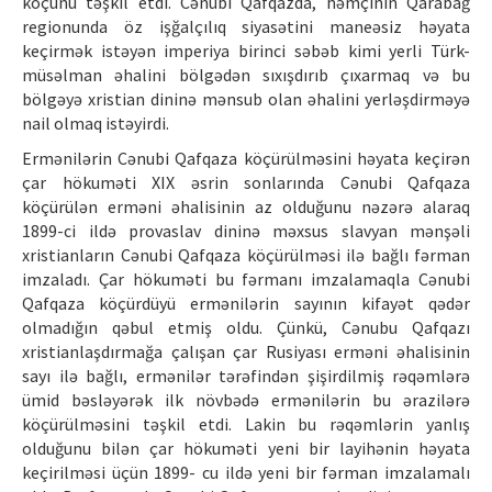
köçünü təşkil etdi. Cənubi Qafqazda, həmçinin Qarabağ
regionunda öz işğalçılıq siyasətini maneəsiz həyata
keçirmək istəyən imperiya birinci səbəb kimi yerli Türk-
müsəlman əhalini bölgədən sıxışdırıb çıxarmaq və bu
bölgəyə xristian dininə mənsub olan əhalini yerləşdirməyə
nail olmaq istəyirdi.
Ermənilərin Cənubi Qafqaza köçürülməsini həyata keçirən
çar hökuməti XIX əsrin sonlarında Cənubi Qafqaza
köçürülən erməni əhalisinin az olduğunu nəzərə alaraq
1899-ci ildə provaslav dininə məxsus slavyan mənşəli
xristianların Cənubi Qafqaza köçürülməsi ilə bağlı fərman
imzaladı. Çar hökuməti bu fərmanı imzalamaqla Cənubi
Qafqaza köçürdüyü ermənilərin sayının kifayət qədər
olmadığın qəbul etmiş oldu. Çünkü, Cənubu Qafqazı
xristianlaşdırmağa çalışan çar Rusiyası erməni əhalisinin
sayı ilə bağlı, ermənilər tərəfindən şişirdilmiş rəqəmlərə
ümid bəsləyərək ilk növbədə ermənilərin bu ərazilərə
köçürülməsini təşkil etdi. Lakin bu rəqəmlərin yanlış
olduğunu bilən çar hökuməti yeni bir layihənin həyata
keçirilməsi üçün 1899- cu ildə yeni bir fərman imzalamalı