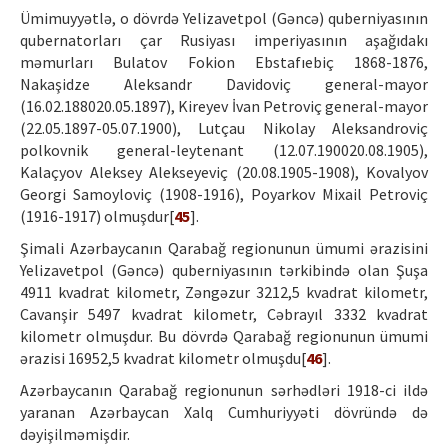
Ümimuyyətlə, o dövrdə Yelizavetpol (Gəncə) quberniyasının
qubernatorları çar Rusiyası imperiyasının aşağıdakı
məmurları Bulatov Fokion Ebstafıebiç 1868-1876,
Nakaşidze Aleksandr Davidoviç general-mayor
(16.02.188020.05.1897), Kireyev İvan Petroviç general-mayor
(22.05.1897-05.07.1900), Lutçau Nikolay Aleksandroviç
polkovnik general-leytenant (12.07.190020.08.1905),
Kalaçyov Aleksey Alekseyeviç (20.08.1905-1908), Kovalyov
Georgi Samoyloviç (1908-1916), Poyarkov Mixail Petroviç
(1916-1917) olmuşdur[
45
].
Şimali Azərbaycanın Qarabağ regionunun ümumi ərazisini
Yelizavetpol (Gəncə) quberniyasının tərkibində olan Şuşa
4911 kvadrat kilometr, Zəngəzur 3212,5 kvadrat kilometr,
Cavanşir 5497 kvadrat kilometr, Cəbrayıl 3332 kvadrat
kilometr olmuşdur. Bu dövrdə Qarabağ regionunun ümumi
ərazisi 16952,5 kvadrat kilometr olmuşdu[
46
].
Azərbaycanın Qarabağ regionunun sərhədləri 1918-ci ildə
yaranan Azərbaycan Xalq Cumhuriyyəti dövründə də
dəyişilməmişdir.