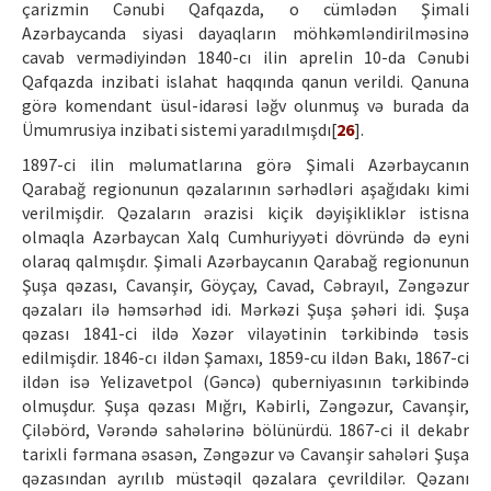
çarizmin Cənubi Qafqazda, o cümlədən Şimali
Azərbaycanda siyasi dayaqların möhkəmləndirilməsinə
cavab vermədiyindən 1840-cı ilin aprelin 10-da Cənubi
Qafqazda inzibati islahat haqqında qanun verildi. Qanuna
görə komendant üsul-idarəsi ləğv olunmuş və burada da
Ümumrusiya inzibati sistemi yaradılmışdı[
26
].
1897-ci ilin məlumatlarına görə Şimali Azərbaycanın
Qarabağ regionunun qəzalarının sərhədləri aşağıdakı kimi
verilmişdir. Qəzaların ərazisi kiçik dəyişikliklər istisna
olmaqla Azərbaycan Xalq Cumhuriyyəti dövründə də eyni
olaraq qalmışdır. Şimali Azərbaycanın Qarabağ regionunun
Şuşa qəzası, Cavanşir, Göyçay, Cavad, Cəbrayıl, Zəngəzur
qəzaları ilə həmsərhəd idi. Mərkəzi Şuşa şəhəri idi. Şuşa
qəzası 1841-ci ildə Xəzər vilayətinin tərkibində təsis
edilmişdir. 1846-cı ildən Şamaxı, 1859-cu ildən Bakı, 1867-ci
ildən isə Yelizavetpol (Gəncə) quberniyasının tərkibində
olmuşdur. Şuşa qəzası Mığrı, Kəbirli, Zəngəzur, Cavanşir,
Çiləbörd, Vərəndə sahələrinə bölünürdü. 1867-ci il dekabr
tarixli fərmana əsasən, Zəngəzur və Cavanşir sahələri Şuşa
qəzasından ayrılıb müstəqil qəzalara çevrildilər. Qəzanı