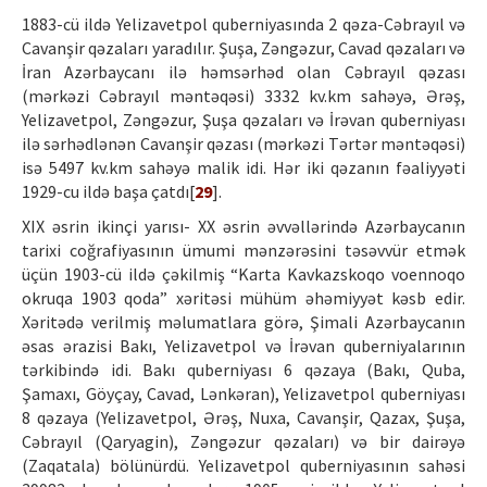
1883-cü ildə Yelizavetpol quberniyasında 2 qəza-Cəbrayıl və
Cavanşir qəzaları yaradılır. Şuşa, Zəngəzur, Cavad qəzaları və
İran Azərbaycanı ilə həmsərhəd olan Cəbrayıl qəzası
(mərkəzi Cəbrayıl məntəqəsi) 3332 kv.km sahəyə, Ərəş,
Yelizavetpol, Zəngəzur, Şuşa qəzaları və İrəvan quberniyası
ilə sərhədlənən Cavanşir qəzası (mərkəzi Tərtər məntəqəsi)
isə 5497 kv.km sahəyə malik idi. Hər iki qəzanın fəaliyyəti
1929-cu ildə başa çatdı[
29
].
XIX əsrin ikinçi yarısı- XX əsrin əvvəllərində Azərbaycanın
tarixi coğrafiyasının ümumi mənzərəsini təsəvvür etmək
üçün 1903-cü ildə çəkilmiş “Karta Kavkazskoqo voennoqo
okruqa 1903 qoda” xəritəsi mühüm əhəmiyyət kəsb edir.
Xəritədə verilmiş məlumatlara görə, Şimali Azərbaycanın
əsas ərazisi Bakı, Yelizavetpol və İrəvan quberniyalarının
tərkibində idi. Bakı quberniyası 6 qəzaya (Bakı, Quba,
Şamaxı, Göyçay, Cavad, Lənkəran), Yelizavetpol quberniyası
8 qəzaya (Yelizavetpol, Ərəş, Nuxa, Cavanşir, Qazax, Şuşa,
Cəbrayıl (Qaryagin), Zəngəzur qəzaları) və bir dairəyə
(Zaqatala) bölünürdü. Yelizavetpol quberniyasının sahəsi