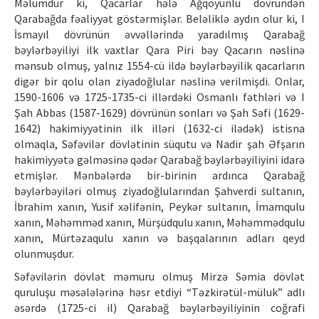
Məlumdur ki, Qacarlar hələ Ağqoyunlu dövründən
Qarabağda fəaliyyət göstərmişlər. Beləliklə aydın olur ki, I
İsmayıl dövrünün əvvəllərində yaradılmış Qarabağ
bəylərbəyiliyi ilk vaxtlar Qara Piri bəy Qacarın nəslinə
mənsub olmuş, yalnız 1554-cü ildə bəylərbəyilik qacarların
digər bir qolu olan ziyadoğlular nəslinə verilmişdi. Onlar,
1590-1606 və 1725-1735-ci illərdəki Osmanlı fəthləri və I
Şah Abbas (1587-1629) dövrünün sonları və Şah Səfi (1629-
1642) hakimiyyətinin ilk illəri (1632-ci ilədək) istisna
olmaqla, Səfəvilər dövlətinin süqutu və Nadir şah Əfşarın
hakimiyyətə gəlməsinə qədər Qarabağ bəylərbəyiliyini idarə
etmişlər. Mənbələrdə bir-birinin ardınca Qarabağ
bəylərbəyiləri olmuş ziyadoğlularından Şahverdi sultanın,
İbrahim xanın, Yusif xəlifənin, Peykər sultanın, İmamqulu
xanın, Məhəmməd xanın, Mürşüdqulu xanın, Məhəmmədqulu
xanın, Mürtəzaqulu xanın və başqalarının adları qeyd
olunmuşdur.
Səfəvilərin dövlət məmuru olmuş Mirzə Səmia dövlət
quruluşu məsələlərinə həsr etdiyi “Təzkirətül-müluk” adlı
əsərdə (1725-ci il) Qarabağ bəylərbəyiliyinin coğrafi