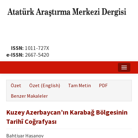
ISSN:
1011-727X
e-ISSN:
2667-5420
Ana Sayfa
Özet
Özet (English)
Tam Metin
PDF
Hakkında
Benzer Makaleler
Yayın Politikası
Kuzey Azerbaycan’ın Karabağ Bölgesinin
Dergi Kurulları
Tarihî Coğrafyası
Yayın İlkeleri
Bahtiyar Hasanov