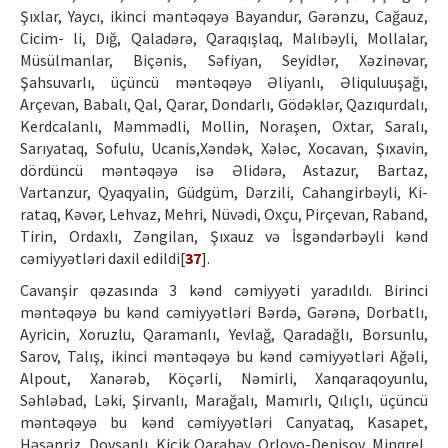
Şıxlar, Yaycı, ikinci məntəqəyə Bayandur, Gərənzu, Cağauz,
Cicim- li, Dığ, Qaladərə, Qaraqışlaq, Malıbəyli, Mollalar,
Müsülmanlar, Biçənis, Səfiyan, Seyidlər, Xəzinəvar,
Şahsuvarlı, üçüncü məntəqəyə Əliyanlı, Əliquluuşağı,
Arçevan, Babalı, Qal, Qarar, Dondarlı, Gödəklər, Qazıqurdalı,
Kerdcalanlı, Məmmədli, Mollin, Noraşen, Oxtar, Saralı,
Sarıyataq, Sofulu, Ucanis,Xəndək, Xələc, Xocavan, Şıxavin,
dördüncü məntəqəyə isə Əlidərə, Astazur, Bartaz,
Vartanzur, Qyaqyalin, Güdgüm, Dərzili, Cahangirbəyli, Ki-
rataq, Kəvər, Lehvaz, Mehri, Nüvədi, Oxçu, Pirçevan, Raband,
Tirin, Ordaxlı, Zəngilan, Şıxauz və İsgəndərbəyli kənd
cəmiyyətləri daxil edildi[
37
].
Cavanşir qəzasında 3 kənd cəmiyyəti yaradıldı. Birinci
məntəqəyə bu kənd cəmiyyətləri Bərdə, Gərənə, Dorbatlı,
Ayricin, Xoruzlu, Qaramanlı, Yevlağ, Qaradağlı, Borsunlu,
Sarov, Talış, ikinci məntəqəyə bu kənd cəmiyyətləri Ağəli,
Alpout, Xanərəb, Köçərli, Nəmirli, Xanqaraqoyunlu,
Səhləbad, Ləki, Şirvanlı, Marağalı, Mamırlı, Qılıçlı, üçüncü
məntəqəyə bu kənd cəmiyyətləri Canyataq, Kasapet,
Həsənriz, Dovşanlı, Kiçik Qarabəy, Orlovo-Denisov, Minqrel,