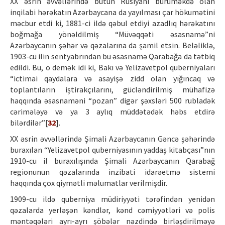
XX əsrin əvvəllərində bütün Rusiyanı bürüməkdə olan
inqilabi hərəkatın Azərbaycana da yayılması çar hökumətini
məcbur etdi ki, 1881-ci ildə qəbul etdiyi azadlıq hərəkatını
boğmağa yönəldilmiş “Müvəqqəti əsasnamə”ni
Azərbaycanın şəhər və qəzalarına da şamil etsin. Beləliklə,
1903-cü ilin sentyabrından bu əsasnamə Qarabağa da tətbiq
edildi. Bu, o demək idi ki, Bakı və Yelizavetpol quberniyaları
“ictimai qaydalara və asayişə zidd olan yığıncaq və
toplantıların iştirakçılarını, gücləndirilmiş mühafizə
haqqında əsasnaməni “pozan” digər şəxsləri 500 rubladək
cərimələyə və ya 3 aylıq müddətədək həbs etdirə
bilərdilər”[
32
].
XX əsrin əvvəllərində Şimali Azərbaycanın Gəncə şəhərində
buraxılan “Yelizavetpol quberniyasının yaddaş kitabçası”nın
1910-cu il buraxılışında Şimali Azərbaycanın Qarabağ
regionunun qəzalarında inzibati idarəetmə sistemi
haqqında çox qiymətli məlumatlar verilmişdir.
1909-cu ildə quberniya müdiriyyəti tərəfindən yenidən
qəzalarda yerləşən kəndlər, kənd cəmiyyətləri və polis
məntəqələri ayrı-ayrı şöbələr nəzdində birləşdirilməyə