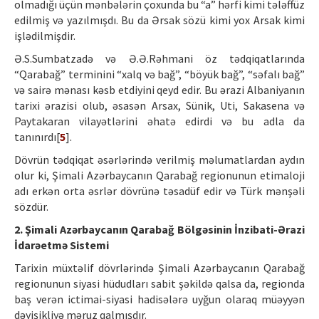
olmadığı üçün mənbələrin çoxunda bu “a” hərfi kimi tələffüz
edilmiş və yazılmışdı. Bu da Ərsak sözü kimi yox Arsak kimi
işlədilmişdir.
Ə.S.Sumbatzadə və Ə.Ə.Rəhmani öz tədqiqatlarında
“Qarabağ” terminini “xalq və bağ”, “böyük bağ”, “səfalı bağ”
və sairə mənası kəsb etdiyini qeyd edir. Bu ərazi Albaniyanın
tarixi ərazisi olub, əsasən Arsax, Sünik, Uti, Sakasena və
Paytakaran vilayətlərini əhatə edirdi və bu adla da
tanınırdı[
5
].
Dövrün tədqiqat əsərlərində verilmiş məlumatlardan aydın
olur ki, Şimali Azərbaycanın Qarabağ regionunun etimaloji
adı erkən orta əsrlər dövrünə təsadüf edir və Türk mənşəli
sözdür.
2. Şimali Azərbaycanın Qarabağ Bölgəsinin İnzibati-Ərazi
İdarəetmə Sistemi
Tarixin müxtəlif dövrlərində Şimali Azərbaycanın Qarabağ
regionunun siyasi hüdudları sabit şəkildə qalsa da, regionda
baş verən ictimai-siyasi hadisələrə uyğun olaraq müəyyən
dəyişikliyə məruz qalmışdır.