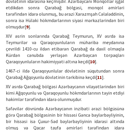
dövlətinin idarəsinə keçmişdir. Azərbaycanı Monqollar işğal
etdikdən sonra Qarabağ bölgəsi, monqol əmirləri
tərəfindən idarə olunmuş, bu ərazi Xarəzmşah Cəlaləddinin,
sonra isə Hülaki hökmdarlarının siyasi mərkəzlərindən biri
olmuşdur[
9
].
XIV əsrin sonlarında Qarabağ Teymurun, XV əsrdə isə
Teymurilər və Qaraqoyunluların müharibə meydanına
çevrildi 1410-cu ildən etibarən Qarabağ da daxil olmaqla
Kürdən cənubda yerləşən Azərbaycan torpaqları
Qaraqoyunluların hakimiyyəti altına keçdi[
10
].
1467-ci ildə Qaraqoyunlular dövlətinin süqutundan sonra
Qarabağ Ağqoyunlu dövlətinin tərkibinə keçdi[
11
].
XV əsrdə Qarabağ bölgəsi Azərbaycanın vilayətlərindən biri
kimi Ağqoyunlu və Qaraqoyunlu hökmdarlarının təyin etdiyi
hakimlər tərəfindən idarə olunmuşdur.
Səfəvilər dövründə Azərbaycanın inzibati ərazi bölgüsünə
görə Qarabağ bölgəsinin bir hissəsi Gəncə bəylərbəyliyinin,
bir hissəsi isə Çuxur-Səd bəylərbəyliyinin idarəsi altında
olmuş və Qacar tayfa əmirləri tərəfindən idarə