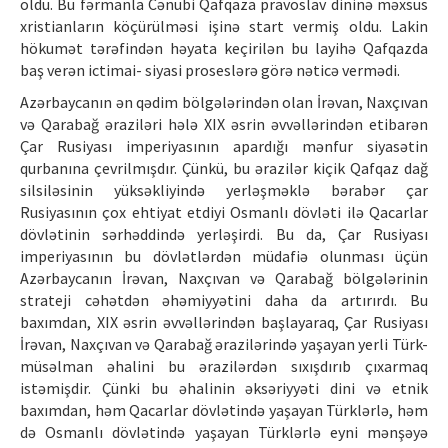
oldu. Bu fərmanla Cənubi Qafqaza pravoslav dininə məxsus
xristianların köçürülməsi işinə start vermiş oldu. Lakin
hökumət tərəfindən həyata keçirilən bu layihə Qafqazda
baş verən ictimai- siyasi proseslərə görə nəticə vermədi.
Azərbaycanın ən qədim bölgələrindən olan İrəvan, Naxçıvan
və Qarabağ əraziləri hələ XIX əsrin əvvəllərindən etibarən
Çar Rusiyası imperiyasının apardığı mənfur siyasətin
qurbanına çevrilmışdır. Çünkü, bu ərazilər kiçik Qafqaz dağ
silsiləsinin yüksəkliyində yerləşməklə bərabər çar
Rusiyasının çox ehtiyat etdiyi Osmanlı dövləti ilə Qacarlar
dövlətinin sərhəddində yerləşirdi. Bu da, Çar Rusiyası
imperiyasının bu dövlətlərdən müdafiə olunması üçün
Azərbaycanın İrəvan, Naxçıvan və Qarabağ bölgələrinin
strateji cəhətdən əhəmiyyətini daha da artırırdı. Bu
baxımdan, XIX əsrin əvvəllərindən başlayaraq, Çar Rusiyası
İrəvan, Naxçıvan və Qarabağ ərazilərində yaşayan yerli Türk-
müsəlman əhalini bu ərazilərdən sıxışdırıb çıxarmaq
istəmişdir. Çünki bu əhalinin əksəriyyəti dini və etnik
baxımdan, həm Qacarlar dövlətində yaşayan Türklərlə, həm
də Osmanlı dövlətində yaşayan Türklərlə eyni mənşəyə