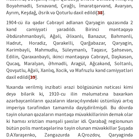
Boyəhmədli, Sırxavənd, Çırağlı, İmarətqərvənd, Avaryan,
Ayrım, Keşdağ, Əsrik və Qoturlu daxil edildi[
38
].
1904-cü ilə qədər Cəbrayıl adlanan Qaryagin qəzasında 2
kənd cəmiyyəti yaradıldı. Birinci məntəqəyə
Əbdürəhmanbəyli, Ağəli, Əlixanlı, Banazur, Bəhmənli,
Hadrut, Horadiz, Qarakelli, Qarğabazar, Qaryagin,
Kərimbəyli, Mahmudlu, Süleymanlı, Taqasır, Şahsevən,
Edilin, Qaraxanbəyli, ikinci məntəqəyə Cəbrayıl, Daşkəsən,
Qucaq, Maralyan, Əhmədli, Aragül, Ağcakənd, Soltanlı,
Qovşutlu, Ağəli, Xanlıq, Xocik, və Məfruzlu kənd cəmiyyətləri
daxil edildi[
39
].
Yuxarıda verilmiş inzibati ərazi bölgüsünün nəticəsi kimi
deyə bilərik ki, 1910-cu ilin məlumatına baxarkən
azərbaycanlıların qəzaların idarəçılıyındəki üstünlüyü artıq
imperiya tərəfindən tamamilə dəyişdirilmişdi. Bu dövrdə
təyin olunan qəzaların məntəqə müvəkkillərinin demək olar
ki hamısı xristian mənşəli şəxslər idi. Qarabağ regionunun
bütün polis məntəqələrinə təyin olunan müvəkkillər Şuşada
D.A.Yaraşenko, Zəngəzurda A.Qrozdov, Qaryagində