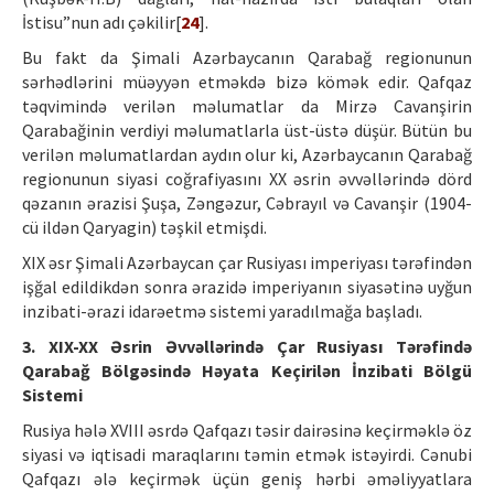
İstisu”nun adı çəkilir[
24
].
Bu fakt da Şimali Azərbaycanın Qarabağ regionunun
sərhədlərini müəyyən etməkdə bizə kömək edir. Qafqaz
təqvimində verilən məlumatlar da Mirzə Cavanşirin
Qarabağinin verdiyi məlumatlarla üst-üstə düşür. Bütün bu
verilən məlumatlardan aydın olur ki, Azərbaycanın Qarabağ
regionunun siyasi coğrafiyasını XX əsrin əvvəllərində dörd
qəzanın ərazisi Şuşa, Zəngəzur, Cəbrayıl və Cavanşir (1904-
cü ildən Qaryagin) təşkil etmişdi.
XIX əsr Şimali Azərbaycan çar Rusiyası imperiyası tərəfindən
işğal edildikdən sonra ərazidə imperiyanın siyasətinə uyğun
inzibati-ərazi idarəetmə sistemi yaradılmağa başladı.
3. XIX-XX Əsrin Əvvəllərində Çar Rusiyası Tərəfində
Qarabağ Bölgəsində Həyata Keçirilən İnzibati Bölgü
Sistemi
Rusiya hələ XVIII əsrdə Qafqazı təsir dairəsinə keçirməklə öz
siyasi və iqtisadi maraqlarını təmin etmək istəyirdi. Cənubi
Qafqazı ələ keçirmək üçün geniş hərbi əməliyyatlara