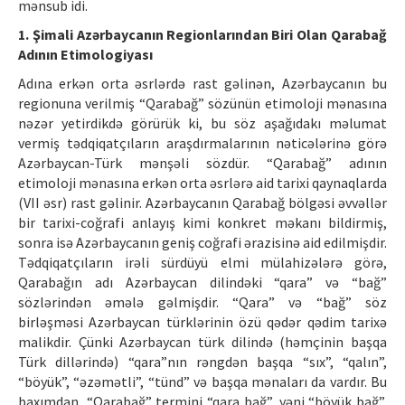
mənsub idi.
1. Şimali Azərbaycanın Regionlarından Biri Olan Qarabağ
Adının Etimologiyası
Adına erkən orta əsrlərdə rast gəlinən, Azərbaycanın bu
regionuna verilmiş “Qarabağ” sözünün etimoloji mənasına
nəzər yetirdikdə görürük ki, bu söz aşağıdakı məlumat
vermiş tədqiqatçıların araşdırmalarının nəticələrinə görə
Azərbaycan-Türk mənşəli sözdür. “Qarabağ” adının
etimoloji mənasına erkən orta əsrlərə aid tarixi qaynaqlarda
(VII əsr) rast gəlinir. Azərbaycanın Qarabağ bölgəsi əvvəllər
bir tarixi-coğrafi anlayış kimi konkret məkanı bildirmiş,
sonra isə Azərbaycanın geniş coğrafi ərazisinə aid edilmişdir.
Tədqiqatçıların irəli sürdüyü elmi mülahizələrə görə,
Qarabağın adı Azərbaycan dilindəki “qara” və “bağ”
sözlərindən əmələ gəlmişdir. “Qara” və “bağ” söz
birləşməsi Azərbaycan türklərinin özü qədər qədim tarixə
malikdir. Çünki Azərbaycan türk dilində (həmçinin başqa
Türk dillərində) “qara”nın rəngdən başqa “sıx”, “qalın”,
“böyük”, “əzəmətli”, “tünd” və başqa mənaları da vardır. Bu
baxımdan, “Qarabağ” termini “qara bağ”, yəni “böyük bağ”,