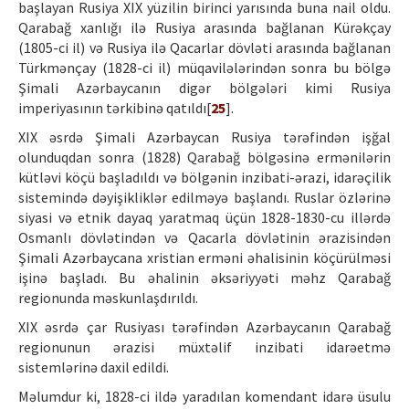
başlayan Rusiya XIX yüzilin birinci yarısında buna nail oldu.
Qarabağ xanlığı ilə Rusiya arasında bağlanan Kürəkçay
(1805-ci il) və Rusiya ilə Qacarlar dövləti arasında bağlanan
Türkmənçay (1828-ci il) müqavilələrindən sonra bu bölgə
Şimali Azərbaycanın digər bölgələri kimi Rusiya
imperiyasının tərkibinə qatıldı[
25
].
XIX əsrdə Şimali Azərbaycan Rusiya tərəfindən işğal
olunduqdan sonra (1828) Qarabağ bölgəsinə ermənilərin
kütləvi köçü başladıldı və bölgənin inzibati-ərazi, idarəçilik
sistemində dəyişikliklər edilməyə başlandı. Ruslar özlərinə
siyasi və etnik dayaq yaratmaq üçün 1828-1830-cu illərdə
Osmanlı dövlətindən və Qacarla dövlətinin ərazisindən
Şimali Azərbaycana xristian erməni əhalisinin köçürülməsi
işinə başladı. Bu əhalinin əksəriyyəti məhz Qarabağ
regionunda məskunlaşdırıldı.
XIX əsrdə çar Rusiyası tərəfindən Azərbaycanın Qarabağ
regionunun ərazisi müxtəlif inzibati idarəetmə
sistemlərinə daxil edildi.
Məlumdur ki, 1828-ci ildə yaradılan komendant idarə üsulu