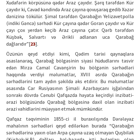
Xudafərin körpüsünə qədər Araz çayıdır. Şərq tərəfdən Kür
çayıdır ki, Cavad kəndində Araz çayına qovuşaraq gedib Xəzər
dənizinə tökülür. Şimal tərəfdən Qarabağın Yelizavetpolla
(indiki Gəncə) sərhədi Kür çayına qədər Goran çayıdır və Kür
çayı çox yerdən keçib Araz çayına çatır. Qərb tərəfdən
Küşbək, Salvartı və Ərikli adlanan uca Qarabağ
dağlarıdır”[
23
].
Özünün qeyd etdiyi kimi, Qədim tarixi qaynaqlara
əsaslanaraq, Qarabağ bölgəsinin siyasi hüdudlarını təsvir
edən Mirzə Camal Cavanşirin bu bölgənin sərhədləri
haqqında verdiyi məlumatlar, XVIII əsrdə Qarabağın
sərhədlərini tam aydın şəkildə əks etdirir. Bu məlumatlar
əsasında Car Rusiyasının Şimali Azərbaycanı işğalından
sonrakı dövrdə Cənubi Qafqazda həyata keçirdiyi inzibati-
ərazi bölgüsündə Qarabağ bölgəsinə daxil olan inzibati
ərazi vahidlərini müəyyən etmək mümkündür.
Qafqaz təqviminin 1855-ci il buraxılışında Dərələyəz
mahalının sərhədləri qeyd edilərkən burada “Qarabağın
sərhədlərinə yaxın olan Arpa çayına uzaq olmayan Quşbilək
(Küşbək-H.B) dağları, hal-hazırda isti bulaqları olan