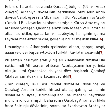
Erkən orta əsrlər dövründə Qarabağ bölgəsi (Uti və Arsax
vilayəti) Albaniya dövlətinin tərkibində olmuşdur Antik
dövrdə Qarabağ ərazisi Albaniyanın Uti, Paytakaran və Arsak
(Ərsak-H.B) vilayətlərini əhatə etmişdir. Kür və Araz çayları
arasında yerləşən Qarabağ ərazisində əsasən yerli tayfalar
albanlar, utilər, qarqarlar və savdeylər, həmçinin gəlmə
tayfalar maskutlar, saklar, gellər və ballar məskun idilər[
6
].
Ümumiyyətlə, Albaniyada qədimdən alban, qarqar, kaspi,
quqar və digər başqa avtoxton Türkdilli tayfalar yaşayırdı[
7
].
VII əsrdən başlayan ərəb yürüşləri Albaniyanın fütuhatı ilə
nəticələndi. VIII əsrdən etibarən Azərbaycanın hər yerində
olduğu kimi Qarabağda da yeni dövr başlandı. Qarabağ
Xilafətin şimaldakı mərkəzinə çevrildi[
8
].
Ərəb xilafəti, IX-XI əsr feodal dövlətləri dövründə də
Qarabağ Arranın tərkib hissəsi olaraq qalmış və həmin
dövlətlərin siyasi, ictimai-iqtisadi və mədəni həyatında
mühüm rol oynamışdır. Daha sonra Qarabağ Arranla birlikdə
öncə Səlcuqlu dövlətinin, sonra isə Azərbaycan Atabəylər