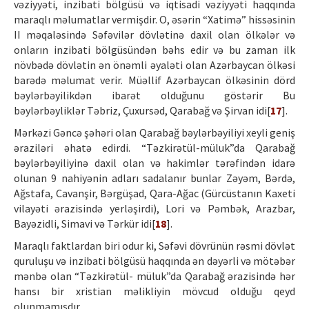
vəziyyəti, inzibati bölgüsü və iqtisadi vəziyyəti haqqında
maraqlı məlumatlar vermişdir. O, əsərin “Xatimə” hissəsinin
II məqaləsində Səfəvilər dövlətinə daxil olan ölkələr və
onların inzibati bölgüsündən bəhs edir və bu zaman ilk
növbədə dövlətin ən önəmli əyaləti olan Azərbaycan ölkəsi
barədə məlumat verir. Müəllif Azərbaycan ölkəsinin dörd
bəylərbəyilikdən ibarət olduğunu göstərir Bu
bəylərbəyliklər Təbriz, Çuxursəd, Qarabağ və Şirvan idi[
17
].
Mərkəzi Gəncə şəhəri olan Qarabağ bəylərbəyiliyi xeyli geniş
əraziləri əhatə edirdi. “Təzkirətül-müluk”da Qarabağ
bəylərbəyiliyinə daxil olan və hakimlər tərəfindən idarə
olunan 9 nahiyənin adları sadalanır bunlar Zəyəm, Bərdə,
Ağstafa, Cavanşir, Bərgüşad, Qara-Ağac (Gürcüstanın Kaxeti
vilayəti ərazisində yerləşirdi), Lori və Pəmbək, Arazbar,
Bayəzidli, Simavi və Tərkür idi[
18
].
Maraqlı faktlardan biri odur ki, Səfəvi dövrünün rəsmi dövlət
quruluşu və inzibati bölgüsü haqqında ən dəyərli və mötəbər
mənbə olan “Təzkirətül- müluk”da Qarabağ ərazisində hər
hansı bir xristian məlikliyin mövcud olduğu qeyd
olunmamışdır.