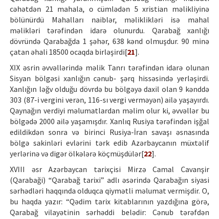
cəhətdən 21 mahala, o cümlədən 5 xristian məlikliyinə
bölünürdü Mahalları naiblər, məliklikləri isə mahal
məlikləri tərəfindən idarə olunurdu. Qarabağ xanlığı
dövründə Qarabağda 1 şəhər, 638 kənd olmuşdur. 90 minə
çatan əhali 18500 ocaqda birləşirdi[
21
].
XIX əsrin əvvəllərində məlik Tanrı tərəfindən idarə olunan
Sisyan bölgəsi xanlığın cənub- şərq hissəsində yerləşirdi.
Xanlığın ləğv olduğu dövrdə bu bölgəyə daxil olan 9 kənddə
303 (87-i vergini verən, 116-sı vergi verməyən) ailə yaşayırdı.
Qaynağın verdiyi məlumatlardan məlim olur ki, əvvəllər bu
bölgədə 2000 ailə yaşamışdır. Xanlıq Rusiya tərəfindən işğal
edildikdən sonra və birinci Rusiya-İran savaşı əsnasında
bölgə sakinləri evlərini tərk edib Azərbaycanın müxtəlif
yerlərinə və digər ölkələrə köçmüşdülər[
22
].
XVIII əsr Azərbaycan tarixçisi Mirzə Camal Cavanşir
(Qarabaği) “Qarabağ tarixi” adlı əsərində Qarabağın siyasi
sərhədləri haqqında olduqca qiymətli məlumat vermişdir. O,
bu haqda yazır: “Qədim tarix kitablarının yazdığına görə,
Qarabağ vilayətinin sərhəddi belədir: Cənub tərəfdən