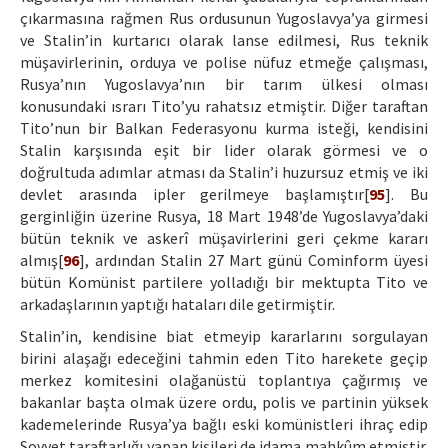
çıkarmasına rağmen Rus ordusunun Yugoslavya’ya girmesi
ve Stalin’in kurtarıcı olarak lanse edilmesi, Rus teknik
müşavirlerinin, orduya ve polise nüfuz etmeğe çalışması,
Rusya’nın Yugoslavya’nın bir tarım ülkesi olması
konusundaki ısrarı Tito’yu rahatsız etmiştir. Diğer taraftan
Tito’nun bir Balkan Federasyonu kurma isteği, kendisini
Stalin karşısında eşit bir lider olarak görmesi ve o
doğrultuda adımlar atması da Stalin’i huzursuz etmiş ve iki
devlet arasında ipler gerilmeye başlamıştır[
95
]. Bu
gerginliğin üzerine Rusya, 18 Mart 1948’de Yugoslavya’daki
bütün teknik ve askerî müşavirlerini geri çekme kararı
almış[
96
], ardından Stalin 27 Mart günü Cominform üyesi
bütün Komünist partilere yolladığı bir mektupta Tito ve
arkadaşlarının yaptığı hataları dile getirmiştir.
Stalin’in, kendisine biat etmeyip kararlarını sorgulayan
birini alaşağı edeceğini tahmin eden Tito harekete geçip
merkez komitesini olağanüstü toplantıya çağırmış ve
bakanlar başta olmak üzere ordu, polis ve partinin yüksek
kademelerinde Rusya’ya bağlı eski komünistleri ihraç edip
Sovyet taraftarlığı yapan kişileri de idama mahkûm etmiştir.