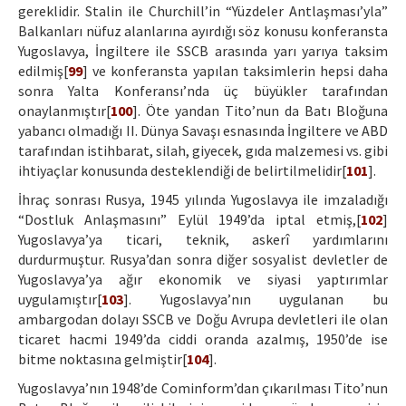
gereklidir. Stalin ile Churchill’in “Yüzdeler Antlaşması’yla”
Balkanları nüfuz alanlarına ayırdığı söz konusu konferansta
Yugoslavya, İngiltere ile SSCB arasında yarı yarıya taksim
edilmiş[
99
] ve konferansta yapılan taksimlerin hepsi daha
sonra Yalta Konferansı’nda üç büyükler tarafından
onaylanmıştır[
100
]. Öte yandan Tito’nun da Batı Bloğuna
yabancı olmadığı II. Dünya Savaşı esnasında İngiltere ve ABD
tarafından istihbarat, silah, giyecek, gıda malzemesi vs. gibi
ihtiyaçlar konusunda desteklendiği de belirtilmelidir[
101
].
İhraç sonrası Rusya, 1945 yılında Yugoslavya ile imzaladığı
“Dostluk Anlaşmasını” Eylül 1949’da iptal etmiş,[
102
]
Yugoslavya’ya ticari, teknik, askerî yardımlarını
durdurmuştur. Rusya’dan sonra diğer sosyalist devletler de
Yugoslavya’ya ağır ekonomik ve siyasi yaptırımlar
uygulamıştır[
103
]. Yugoslavya’nın uygulanan bu
ambargodan dolayı SSCB ve Doğu Avrupa devletleri ile olan
ticaret hacmi 1949’da ciddi oranda azalmış, 1950’de ise
bitme noktasına gelmiştir[
104
].
Yugoslavya’nın 1948’de Cominform’dan çıkarılması Tito’nun