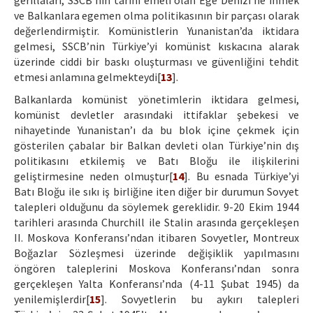
gerillaları, SSCB’nin tarihî emeli olan Ege Denizi’ne inmek
ve Balkanlara egemen olma politikasının bir parçası olarak
değerlendirmiştir. Komünistlerin Yunanistan’da iktidara
gelmesi, SSCB’nin Türkiye’yi komünist kıskacına alarak
üzerinde ciddi bir baskı oluşturması ve güvenliğini tehdit
etmesi anlamına gelmekteydi[
13
].
Balkanlarda komünist yönetimlerin iktidara gelmesi,
komünist devletler arasındaki ittifaklar şebekesi ve
nihayetinde Yunanistan’ı da bu blok içine çekmek için
gösterilen çabalar bir Balkan devleti olan Türkiye’nin dış
politikasını etkilemiş ve Batı Bloğu ile ilişkilerini
geliştirmesine neden olmuştur[
14
]. Bu esnada Türkiye’yi
Batı Bloğu ile sıkı iş birliğine iten diğer bir durumun Sovyet
talepleri olduğunu da söylemek gereklidir. 9-20 Ekim 1944
tarihleri arasında Churchill ile Stalin arasında gerçekleşen
II. Moskova Konferansı’ndan itibaren Sovyetler, Montreux
Boğazlar Sözleşmesi üzerinde değişiklik yapılmasını
öngören taleplerini Moskova Konferansı’ndan sonra
gerçekleşen Yalta Konferansı’nda (4-11 Şubat 1945) da
yenilemişlerdir[
15
]. Sovyetlerin bu aykırı talepleri