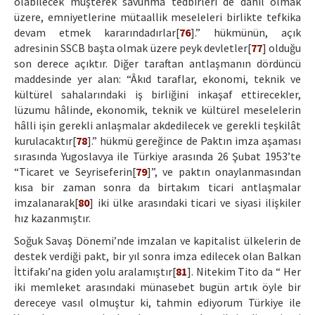
olabilecek müşterek savunma tedbirleri de dâhil olmak
üzere, emniyetlerine mütaallik meseleleri birlikte tefkika
devam etmek kararındadırlar[
76
].” hükmünün, açık
adresinin SSCB başta olmak üzere peyk devletler[
77
] olduğu
son derece açıktır. Diğer taraftan antlaşmanın dördüncü
maddesinde yer alan: “Âkıd taraflar, ekonomi, teknik ve
kültürel sahalarındaki iş birliğini inkaşaf ettirecekler,
lüzumu hâlinde, ekonomik, teknik ve kültürel meselelerin
hâlli işin gerekli anlaşmalar akdedilecek ve gerekli teşkilât
kurulacaktır[
78
].” hükmü gereğince de Paktın imza aşaması
sırasında Yugoslavya ile Türkiye arasında 26 Şubat 1953’te
“Ticaret ve Seyriseferin[
79
]”, ve paktın onaylanmasından
kısa bir zaman sonra da birtakım ticari antlaşmalar
imzalanarak[
80
] iki ülke arasındaki ticari ve siyasi ilişkiler
hız kazanmıştır.
Soğuk Savaş Dönemi’nde imzalan ve kapitalist ülkelerin de
destek verdiği pakt, bir yıl sonra imza edilecek olan Balkan
İttifakı’na giden yolu aralamıştır[
81
]. Nitekim Tito da “ Her
iki memleket arasındaki münasebet bugün artık öyle bir
dereceye vasıl olmuştur ki, tahmin ediyorum Türkiye ile