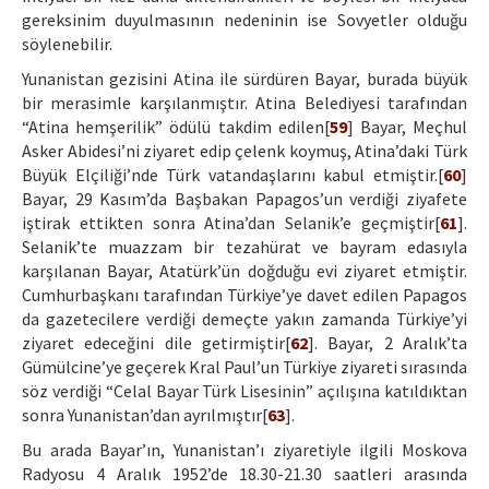
gereksinim duyulmasının nedeninin ise Sovyetler olduğu
söylenebilir.
Yunanistan gezisini Atina ile sürdüren Bayar, burada büyük
bir merasimle karşılanmıştır. Atina Belediyesi tarafından
“Atina hemşerilik” ödülü takdim edilen[
59
] Bayar, Meçhul
Asker Abidesi’ni ziyaret edip çelenk koymuş, Atina’daki Türk
Büyük Elçiliği’nde Türk vatandaşlarını kabul etmiştir.[
60
]
Bayar, 29 Kasım’da Başbakan Papagos’un verdiği ziyafete
iştirak ettikten sonra Atina’dan Selanik’e geçmiştir[
61
].
Selanik’te muazzam bir tezahürat ve bayram edasıyla
karşılanan Bayar, Atatürk’ün doğduğu evi ziyaret etmiştir.
Cumhurbaşkanı tarafından Türkiye’ye davet edilen Papagos
da gazetecilere verdiği demeçte yakın zamanda Türkiye’yi
ziyaret edeceğini dile getirmiştir[
62
]. Bayar, 2 Aralık’ta
Gümülcine’ye geçerek Kral Paul’un Türkiye ziyareti sırasında
söz verdiği “Celal Bayar Türk Lisesinin” açılışına katıldıktan
sonra Yunanistan’dan ayrılmıştır[
63
].
Bu arada Bayar’ın, Yunanistan’ı ziyaretiyle ilgili Moskova
Radyosu 4 Aralık 1952’de 18.30-21.30 saatleri arasında