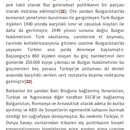
pek tabii olarak Rus geleneksel politikanın bir parçası
olarak mütalaa edilmiştir[
21
]. Öte yandan Bulgaristan’da
komünist yönetimin kurulması ile gerginleşen Türk-Bulgar
ilişkileri 1940 yılında karşılıklı sınır ve casusluk olayları ile
daha da gerilmiştir. 1949 yılının sonuna doğru Bulgar
hükûmetinin Türk okullarına, camilerine el koyması,
tarımda kollektivizasyona gitmesi üzerine Bulgaristan’da
yaşayan Türkler ana yurda dönmeye başlamıştır.
Başlangıçta 860 kişiden oluşan bu göç hareketinin ileri
günlerde 250.000 kişiye çıkması ve Bulgar hükûmetinin bu
göçmenleri beş parasız Türkiye’ye yollaması iki devlet
arasında karşılıklı verilen sert notalarla kopma noktasına
gelmiştir[
22
].
Balkanlar bir yandan Batı Bloğuna bağlanmış Yunanistan,
Türkiye ve Yugoslavya diğer taraftan SSCB’ye bağlanmış
Bulgaristan, Romanya ve Arnavutluk olarak adeta iki kutba
ayrılmış ve ABD ile Sovyetlerin egemenlik sahasını kurmak
istediği bir coğrafyaya dönüşmüştür. Bu nedenle Türkiye, II.
Dünya Savaşı sonlarından itibaren dış politikasını Sovyet
emperyalizminin hamlelerine göre gardını alma üzerine