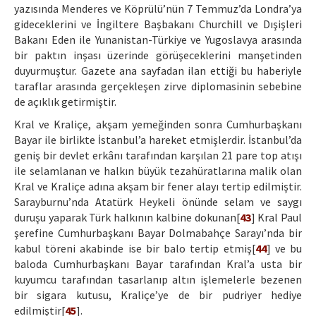
yazısında Menderes ve Köprülü’nün 7 Temmuz’da Londra’ya
gideceklerini ve İngiltere Başbakanı Churchill ve Dışişleri
Bakanı Eden ile Yunanistan-Türkiye ve Yugoslavya arasında
bir paktın inşası üzerinde görüşeceklerini manşetinden
duyurmuştur. Gazete ana sayfadan ilan ettiği bu haberiyle
taraflar arasında gerçekleşen zirve diplomasinin sebebine
de açıklık getirmiştir.
Kral ve Kraliçe, akşam yemeğinden sonra Cumhurbaşkanı
Bayar ile birlikte İstanbul’a hareket etmişlerdir. İstanbul’da
geniş bir devlet erkânı tarafından karşılan 21 pare top atışı
ile selamlanan ve halkın büyük tezahüratlarına malik olan
Kral ve Kraliçe adına akşam bir fener alayı tertip edilmiştir.
Sarayburnu’nda Atatürk Heykeli önünde selam ve saygı
duruşu yaparak Türk halkının kalbine dokunan[
43
] Kral Paul
şerefine Cumhurbaşkanı Bayar Dolmabahçe Sarayı’nda bir
kabul töreni akabinde ise bir balo tertip etmiş[
44
] ve bu
baloda Cumhurbaşkanı Bayar tarafından Kral’a usta bir
kuyumcu tarafından tasarlanıp altın işlemelerle bezenen
bir sigara kutusu, Kraliçe’ye de bir pudriyer hediye
edilmiştir[
45
].