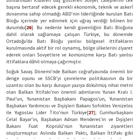
sonlarından itibaren baş gösteren Sovyet taleplerini tek
başına bertaraf edecek gerekli ekonomik, teknik ve askerî
donanıma sahip olmadığı ABD’nin liderliğinde kurulan Batı
Bloğu içerinde yer edinmek için uğraş verdiği bilinen bir
durumdu[
26
]. Bu nedenle kendi güvenliğini Batı Bloğuna
dahil olarak sağlamaya çalışan Türkiye, bu dönemde
Ortadoğu’da Batı Bloğu yanlısı bölgesel ittifakların
kurulmasında aktif bir rol oynamış, bölge ülkelerini ziyaret
ederek onları Sovyetlere ve komünizme karşı Batı yanlısı
ittifaklara dâhil olmaya çağırmıştır.
Soğuk Savaş Dönemi’nde Balkan coğrafyasında önemli bir
denge oyunu ve SSCB’yi çevreleme politikasının da bir
uzantısı olan bu karşı duruşun yazıya dökülmüş nihai metni
olan Balkan İttifakı’nın önemli adımlarını Yunan Kralı I.
Paul’un, Yunanistan Başbakanı Papagos’un, Yunanistan
Başbakan Yardımcısı ve Dışişleri Bakanı Sofokles Venizelos
ile Yugoslav Lider Tito’nun Türkiye[
27
]; Cumhurbaşkanı
Celal Bayar’ın, Başbakan Adnan Menderes’in ve Dışişleri
Bakanı Fuat Köprülü’nün Yunanistan ziyaretleri
oluşturmuştur. Aslında Balkan Paktı, Balkan İttifakı gibi