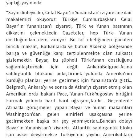
yaptığı yayınında:
“Sayın dinleyiciler, Celal Bayar’ın Yunanistan’ı ziyaretine dair
makalemizi okuyoruz: Türkiye Cumhurbaşkanı Celal
Bayar’ın Yunanistan’ı ziyareti, Türk ve Yunan basınının
dikkatini çekmektedir. Gazeteler, hep Türk- Yunan
dostluğundan dem vuruyor. Bu laf ebeliğinden güdülen
biricik maksat, Balkanlarda ve bütün Akdeniz bölgesinde
barışa ve güvenliğe karşı tertiplenmekte olan suikastı
gizlemektir. Bayar, bu şüpheli Türk-Yunan dostluğunu
sağlamlaştırmak için değil, AnkaraBelgrad-Atina
saldırganlık blokunu pekiştirmek yolunda Amerika’nın
kurduğu planları yerine getirmek için Yunanistan’a gitti...
Belgrad’ı, Ankara’yı ve sonra da Atina’yı ziyaret etmiş olan
Amerikan ordu bakanı Pace, Yunan-Türk-Yugoslav birliğini
kurmak yolunda harıl harıl uğraşmışlardır... Geçenlerde
Atina’da görüşmeler yapan Bayar ve Yunan makamları
Washington’dan gelen emirleri uşakçasına yerine
getirmekten başka bir şey yapmıyorlar...Bundan dolayı
Bayar’ın Yunanistan’ı ziyareti, Atlantik saldırganlık bloku
için asker devşirmekte Türkiye’nin yayılıcı Amerikalılara