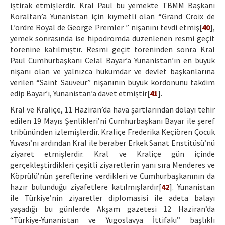
iştirak etmişlerdir. Kral Paul bu yemekte TBMM Başkanı
Koraltan’a Yunanistan için kıymetli olan “Grand Croix de
L’ordre Royal de George Premler ” nişanını tevdi etmiş[
40
],
yemek sonrasında ise hipodromda düzenlenen resmi geçit
törenine katılmıştır. Resmi geçit töreninden sonra Kral
Paul Cumhurbaşkanı Celal Bayar’a Yunanistan’ın en büyük
nişanı olan ve yalnızca hükümdar ve devlet başkanlarına
verilen “Saint Sauveur” nişanının büyük kordonunu takdim
edip Bayar’ı, Yunanistan’a davet etmiştir[
41
].
Kral ve Kraliçe, 11 Haziran’da hava şartlarından dolayı tehir
edilen 19 Mayıs Şenlikleri’ni Cumhurbaşkanı Bayar ile şeref
tribününden izlemişlerdir. Kraliçe Frederika Keçiören Çocuk
Yuvası’nı ardından Kral ile beraber Erkek Sanat Enstitüsü’nü
ziyaret etmişlerdir. Kral ve Kraliçe gün içinde
gerçekleştirdikleri çeşitli ziyaretlerin yanı sıra Menderes ve
Köprülü’nün şereflerine verdikleri ve Cumhurbaşkanının da
hazır bulunduğu ziyafetlere katılmışlardır[
42
]. Yunanistan
ile Türkiye’nin ziyaretler diplomasisi ile adeta balayı
yaşadığı bu günlerde Akşam gazetesi 12 Haziran’da
“Türkiye-Yunanistan ve Yugoslavya İttifakı” başlıklı