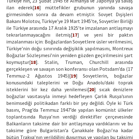
Türkiye’nin, 23 Şubat 1945’te Almanya ve Japonya’ya savaş
ilan ederek[
16
] müttefikler grubunun yanında savaşa
girmesinden sonra da devam etmiştir. Sovyet Dışişleri
Bakanı Molotov, Türkiye’ye 19 Mart 1945’te, Sovyetler Birliği
ile Türkiye arasında 17 Aralık 1925’te imzalanan antlaşmayı
tekrarlanmayacağını iletmiş[
17
] ve yeni bir paktın
imzalanması için: Boğazlardan Sovyetlere üsler verilmesini,
Türkiye’nin doğu sınırında değişiklik yapılmasını, Montreux
Boğazlar Sözleşmesi’nin yeniden gözden geçirilmesini şart
koymuştur[
18
]. Stalin, Truman, Churchill arasında
gerçekleşen ve savaşın son konferansı olan Potsdam’da (17
Temmuz-2 Ağustos 1945)[
19
] Sovyetlerin, boğazlar
konusundaki taleplerini ve Doğu Anadolu’daki toprak
isteklerini bir kez daha yenilemesi[
20
] sıcak denizlere
boğazlar vasıtasıyla inmeyi hedefleyen Çarlık Rusya’sının
benimsediği politikadan farklı bir şey değildi. Öyle ki Türk
basını, Prag’da Temmuz 1947’de yapılan komünist ülkeler
toplantısında Rusya’nın verdiği direktifler çerçevesinde
Balkanların taksime dair bir antlaşmaya vardıklarını ve bu
taksime göre Bulgaristan’a Çanakkale Boğazı’na kadar
bütün Trakya’nın verildiğini duyurmuş ve yapılan bu taksimi