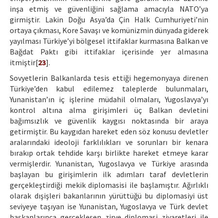
inşa etmiş ve güvenliğini sağlama amacıyla NATO’ya
girmiştir. Lakin Doğu Asya’da Çin Halk Cumhuriyeti’nin
ortaya çıkması, Kore Savaşı ve komünizmin dünyada giderek
yayılması Türkiye’yi bölgesel ittifaklar kurmasına Balkan ve
Bağdat Paktı gibi ittifaklar içerisinde yer almasına
itmiştir[
23
].
Sovyetlerin Balkanlarda tesis ettiği hegemonyaya direnen
Türkiye’den kabul edilemez taleplerde bulunmaları,
Yunanistan’ın iç işlerine müdahil olmaları, Yugoslavya’yı
kontrol altına alma girişimleri üç Balkan devletini
bağımsızlık ve güvenlik kaygısı noktasında bir araya
getirmiştir. Bu kaygıdan hareket eden söz konusu devletler
aralarındaki ideoloji farklılıkları ve sorunları bir kenara
bırakıp ortak tehdide karşı birlikte hareket etmeye karar
vermişlerdir. Yunanistan, Yugoslavya ve Türkiye arasında
başlayan bu girişimlerin ilk adımları taraf devletlerin
gerçekleştirdiği mekik diplomasisi ile başlamıştır. Ağırlıklı
olarak dışişleri bakanlarının yürüttüğü bu diplomasiyi üst
seviyeye taşıyan ise Yunanistan, Yugoslavya ve Türk devlet
başkanlarınca gerçekleşen zirve diplomasi ziyaretleri ile