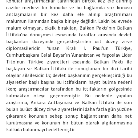
konular araştırmacılar tarafından birçok kez ele alınmış
cazibe merkezi bir konudur ve bu bağlamda söz konusu
antlaşmaların bir kez daha ele alınıp araştırılması
malumun ilamından başka bir şey değildir. Lakin bu evrede
malum olmayan, eksik bırakılan, Balkan Paktı’nın Balkan
İttifakı’na dönüşmesi esnasında taraflar arasında devlet
başkanları düzeyinde gerçekleştirilen üst düzey zirve
diplomasileridir. Yunan Kralı I. Paul’un Türkiye,
Cumhurbaşkanı Celal Bayar’ın Yunanistan ve Yugoslav Lider
Tito’nun Türkiye ziyaretleri esasında Balkan Paktı ile
başlayan ve Balkan İttifakı ile sonuçlanan bir dizi tarihi
olaylar silsilesidir. Üç devlet başkanının gerçekleştirdiği bu
ziyaretler başlı başına bu ittifakların hayat bulma nedeni
iken; araştırmacılar tarafından bu ittifakların gölgesinde
kalmaktan öteye geçememiştir. Bu nedenle yapılan
araştırma, Ankara Antlaşması ve Balkan İttifakı ile son
bulan bu üst düzey zirve ziyaretlerini daha fazla gün yüzüne
çıkararak konunun sebep sonuç bağlantısının daha net
kurulmasına ve konunun bir bütün olarak algılanmasına
katkıda bulunmayı hedeflemiştir.