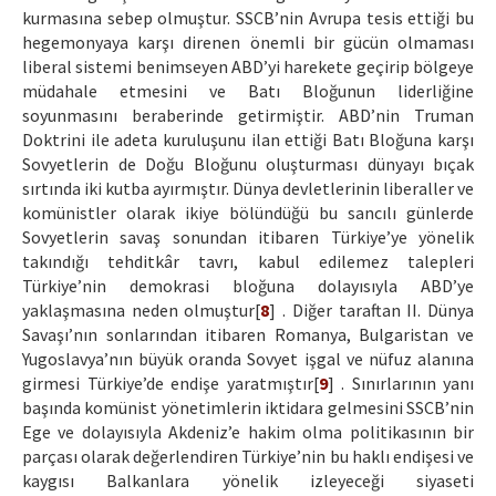
kurmasına sebep olmuştur. SSCB’nin Avrupa tesis ettiği bu
hegemonyaya karşı direnen önemli bir gücün olmaması
liberal sistemi benimseyen ABD’yi harekete geçirip bölgeye
müdahale etmesini ve Batı Bloğunun liderliğine
soyunmasını beraberinde getirmiştir. ABD’nin Truman
Doktrini ile adeta kuruluşunu ilan ettiği Batı Bloğuna karşı
Sovyetlerin de Doğu Bloğunu oluşturması dünyayı bıçak
sırtında iki kutba ayırmıştır. Dünya devletlerinin liberaller ve
komünistler olarak ikiye bölündüğü bu sancılı günlerde
Sovyetlerin savaş sonundan itibaren Türkiye’ye yönelik
takındığı tehditkâr tavrı, kabul edilemez talepleri
Türkiye’nin demokrasi bloğuna dolayısıyla ABD’ye
yaklaşmasına neden olmuştur[
8
] . Diğer taraftan II. Dünya
Savaşı’nın sonlarından itibaren Romanya, Bulgaristan ve
Yugoslavya’nın büyük oranda Sovyet işgal ve nüfuz alanına
girmesi Türkiye’de endişe yaratmıştır[
9
] . Sınırlarının yanı
başında komünist yönetimlerin iktidara gelmesini SSCB’nin
Ege ve dolayısıyla Akdeniz’e hakim olma politikasının bir
parçası olarak değerlendiren Türkiye’nin bu haklı endişesi ve
kaygısı Balkanlara yönelik izleyeceği siyaseti