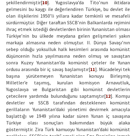
şekillendirmiştir[
10
]. Yugoslavya’da Tito’nun iktidara
gelmesini bu kaygı ile değerlendiren Türkiye, bu devlet ile
olan ilişkilerini 1950’li yıllara kadar temkinli ve mesafeli
sürdürmüştür. Diğer taraftan SSCB’nin Balkanlarda rejimini
ihraç etmek istediği devletlerden birinin Yunanistan olması
Türkiye’nin bu ülkede meydana gelen gelişmeleri yakın
markaja almasına neden olmuştur. II. Dünya Savaşı’nın
sebep olduğu yoksulluk halk kesimleri arasında komünist
düşüncenin hızla yayılmasına neden olmuş ve savaştan
sonra Kuzey Yunanistan’da komünist çeteler ile Yunan
ordusu arasında bir iç savaş başlamıştır[
11
]. Mücadeleyi tek
başına yürütemeyen Yunanistan konuyu Birleşmiş
Milletler’e taşımış, kurulan komisyon Arnavutluk,
Yugoslavya ve Bulgaristan gibi komünist devletlerin
çetecilere yardımda bulunduğunu saptamıştır[
12
]. Komşu
devletler ve SSCB tarafından desteklenen komünist
gerillaların Yunanistan’daki yönetimi devirmek amacıyla
başlattığı ve 1949 yılına kadar süren Yunan iç savaşına
Türkiye olası sonuçları bakımından büyük alaka
göstermiştir. Zira Türk kamuoyu Yunanistan’daki komünist