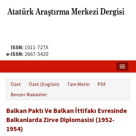
ISSN:
1011-727X
e-ISSN:
2667-5420
Ana Sayfa
Özet
Özet (English)
Tam Metin
PDF
Hakkında
Benzer Makaleler
Yayın Politikası
Balkan Paktı Ve Balkan İttifakı Evresinde
Dergi Kurulları
Balkanlarda Zirve Diplomasisi (1952-
Yayın İlkeleri
1954)