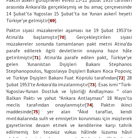
Paktın askerî görüşmeler evresi 15-21 Şubat 1953 tarihleri
arasında Ankara’da gerçekleşmiş ve bu amaç çerçevesinde
14 Şubat’ta Yugoslav 15 Şubat’ta ise Yunan askerî heyeti
Türkiye’ye gelmiştir[
69
].
Paktın siyasi müzakereler aşaması ise 19 Şubat 1953’te
Atina’da başlamıştır[
70
]. Gerçekleştirilen siyasi
müzakereler sonunda tamamlanan pakt metni Atina’da
parafe edilerek ilgili devletlerin onayına hazır hâle
getirilmiştir[
71
]. Atina’da parafe edilen pakt, Türkiye’ye
gelen Yunanistan Dışişleri Bakanı Stephanos
Stephanopoulos, Yugoslavya Dışişleri Bakanı Koca Popoviç
ve Türkiye Dışişleri Bakanı Fuat Köprülü tarafından[
72
] 28
Şubat 1953’te Ankara’da imzalanmıştır[
73
]. Esas ismi “Türk-
Yugoslav-Yunan Dostluk ve İşbirliği Andlaşması ” olan
Balkan Paktı ve yahut “Ankara Antlaşması” 18 Mayıs’ta
meclis tarafından onaylanmıştır[
74
]. Paktın ikinci
maddesinde[
75
] yer alan “Âkıd taraflar, kendi
mıntıkalarında sulh ve emniyetin korunması için müşterek
gayretlerine devam etmek ve kendilerine karşı tahrik
edilmemiş bir tecavüz vukuu hâlinde lüzumu hâsıl