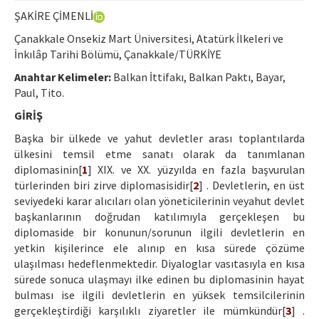
Etik İlkeler
ŞAKİRE ÇİMENLİ
Yazar Rehberi
Çanakkale Onsekiz Mart Üniversitesi, Atatürk İlkeleri ve
İnkılâp Tarihi Bölümü, Çanakkale/TÜRKİYE
Hakem Rehberi
Anahtar Kelimeler:
Balkan İttifakı, Balkan Paktı, Bayar,
İletişim
Paul, Tito.
GİRİŞ
Başka bir ülkede ve yahut devletler arası toplantılarda
ülkesini temsil etme sanatı olarak da tanımlanan
diplomasinin[
1
] XIX. ve XX. yüzyılda en fazla başvurulan
türlerinden biri zirve diplomasisidir[
2
] . Devletlerin, en üst
seviyedeki karar alıcıları olan yöneticilerinin veyahut devlet
başkanlarının doğrudan katılımıyla gerçekleşen bu
diplomaside bir konunun/sorunun ilgili devletlerin en
yetkin kişilerince ele alınıp en kısa sürede çözüme
ulaşılması hedeflenmektedir. Diyaloglar vasıtasıyla en kısa
sürede sonuca ulaşmayı ilke edinen bu diplomasinin hayat
bulması ise ilgili devletlerin en yüksek temsilcilerinin
gerçekleştirdiği karşılıklı ziyaretler ile mümkündür[
3
] .