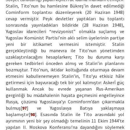
Stalin, Tito’nun bu hamlesine Bükreş’in davet edilmediği
Cominform toplantısı düzenleyerek (20 Haziran 1948)
cevap vermiştir. Peyk devletler yaptıkları bu toplantı
sonrasında yayınladıkları bildiride (28 Haziran 1948),
Yugoslav idarecileri “revizyonist” olmakla suçlamış ve
Yugoslav Komünist Partisi’nin aklı selim üyelerinin partiye
yeni bir istikamet vermesini istemiştir. Stalin
gerçekleştirdiği bu manevra ile Tito’nun yönetimden
uzaklaştırılacağını hesaplarken; Tito bu duruma karşı
gereken tedbirleri önceden almış ve Stalin’in planlarını
bozmuştur. Tito’nun, iktidar koltuğunda oturmaya devam
etmesini kabullenemeyen Stalin’in, Tito’yu etkisiz hâle
getirmesi için başvuracağı tek bir yol kalmıştır: Askerî güç
kullanmak. Ancak bu evrede yaşanan Rus-Amerikan
gerginliği bu müdahalenin hayata geçmesini engelleyince
Rusya, çözümü Yugoslavya’yı Cominform’dan çıkarmakla
bulmuş[
97
] ve Yugoslavya Batıya yaklaşmaya
başlamıştır[
98
]. Esasında Stalin ile Tito arasındaki yol
ayrımının yeni bir şey olmadığı temelinin 11 Ekim 1944’te
yapılan II. Moskova Konferansı’na dayandığını söylemek