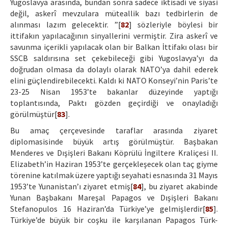
Yugoslavya arasında, bundan sonra sadece iktisadi ve siyasi
değil, askerî mevzulara müteallik bazı tedbirlerin de
alınması lazım gelecektir. ”[
82
] sözleriyle böylesi bir
ittifakın yapılacağının sinyallerini vermiştir. Zira askerî ve
savunma içerikli yapılacak olan bir Balkan İttifakı olası bir
SSCB saldırısına set çekebileceği gibi Yugoslavya’yı da
doğrudan olmasa da dolaylı olarak NATO’ya dahil ederek
elini güçlendirebilecekti. Kaldı ki NATO Konseyi’nin Paris’te
23-25 Nisan 1953’te bakanlar düzeyinde yaptığı
toplantısında, Paktı gözden geçirdiği ve onayladığı
görülmüştür[
83
].
Bu amaç çerçevesinde taraflar arasında ziyaret
diplomasisinde büyük artış görülmüştür. Başbakan
Menderes ve Dışişleri Bakanı Köprülü İngiltere Kraliçesi II.
Elizabeth’in Haziran 1953’te gerçekleşecek olan taç giyme
törenine katılmak üzere yaptığı seyahati esnasında 31 Mayıs
1953’te Yunanistan’ı ziyaret etmiş[
84
], bu ziyaret akabinde
Yunan Başbakanı Mareşal Papagos ve Dışişleri Bakanı
Stefanopulos 16 Haziran’da Türkiye’ye gelmişlerdir[
85
].
Türkiye’de büyük bir coşku ile karşılanan Papagos Türk-