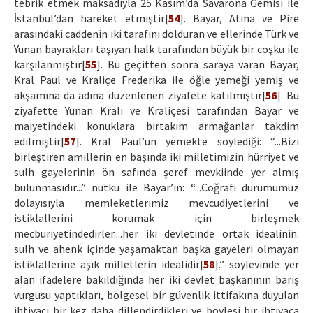
tebrik etmek maksadıyla 25 Kasım’da Savarona Gemisi ile
İstanbul’dan hareket etmiştir[
54
]. Bayar, Atina ve Pire
arasındaki caddenin iki tarafını dolduran ve ellerinde Türk ve
Yunan bayrakları taşıyan halk tarafından büyük bir coşku ile
karşılanmıştır[
55
]. Bu geçitten sonra saraya varan Bayar,
Kral Paul ve Kraliçe Frederika ile öğle yemeği yemiş ve
akşamına da adına düzenlenen ziyafete katılmıştır[
56
]. Bu
ziyafette Yunan Kralı ve Kraliçesi tarafından Bayar ve
maiyetindeki konuklara birtakım armağanlar takdim
edilmiştir[
57
]. Kral Paul’un yemekte söylediği: “...Bizi
birleştiren amillerin en başında iki milletimizin hürriyet ve
sulh gayelerinin ön safında şeref mevkiinde yer almış
bulunmasıdır...” nutku ile Bayar’ın: “...Coğrafi durumumuz
dolayısıyla memleketlerimiz mevcudiyetlerini ve
istiklallerini korumak için birleşmek
mecburiyetindedirler....her iki devletinde ortak idealinin:
sulh ve ahenk içinde yaşamaktan başka gayeleri olmayan
istiklallerine aşık milletlerin idealidir[
58
].” söylevinde yer
alan ifadelere bakıldığında her iki devlet başkanının barış
vurgusu yaptıkları, bölgesel bir güvenlik ittifakına duyulan
ihtiyacı bir kez daha dillendirdikleri ve böylesi bir ihtiyaca