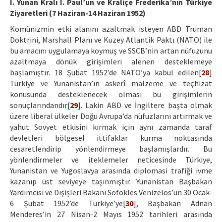
I. Yunan Kralı I. Paul’un ve Kraliçe Frederika’nın Türkiye
Ziyaretleri (7 Haziran-14 Haziran 1952)
Komünizmin etki alanını azaltmak isteyen ABD Truman
Doktrini, Marshall Planı ve Kuzey Atlantik Paktı (NATO) ile
bu amacını uygulamaya koymuş ve SSCB’nin artan nüfuzunu
azaltmaya dönük girişimleri alenen desteklemeye
başlamıştır. 18 Şubat 1952’de NATO’ya kabul edilen[
28
]
Türkiye ve Yunanistan’ın askerî malzeme ve teçhizat
konusunda desteklenecek olması bu girişimlerin
sonuçlarındandır[
29
]. Lakin ABD ve İngiltere başta olmak
üzere liberal ülkeler Doğu Avrupa’da nüfuzlarını artırmak ve
yahut Sovyet etkisini kırmak için aynı zamanda taraf
devletleri bölgesel ittifaklar kurma noktasında
cesaretlendirip yönlendirmeye başlamışlardır. Bu
yönlendirmeler ve iteklemeler neticesinde Türkiye,
Yunanistan ve Yugoslavya arasında diplomasi trafiği ivme
kazanıp üst seviyeye taşınmıştır. Yunanistan Başbakan
Yardımcısı ve Dışişleri Bakanı Sofokles Venizelos’un 30 Ocak-
6 Şubat 1952’de Türkiye’ye[
30
], Başbakan Adnan
Menderes’in 27 Nisan-2 Mayıs 1952 tarihleri arasında