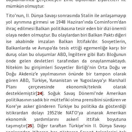
mümkün olmuştur.
Tito’nun, II. Dünya Savaşı sonrasında Stalin ile anlaşamayıp
yol ayrımına girmesi ve 1948 Haziran’ında Cominform’dan
ihraç edilmesi Balkan politikasına tesir eden bir dizi önemli
olaya neden olmuştur. Bu olaylardan biri Balkan Paktı diğeri
ise akabinde imzalan Balkan İttifakı’dır. Sovyetlerin,
Balkanlarda ve Avrupa’da tesis ettiği egemenliğe karşı bir
duruş olan bu oluşumlar ABD, İngiltere gibi Batı Bloğunun
önde gelen devletleri tarafından da onaylanmaktaydı.
Nitekim bu girişimleri Sovyetler Birliği’nin Orta Doğu ve
Doğu Akdeniz’e yayılmasının önünde bir tampon olarak
gören ABD, Türkiye, Yunanistan ve Yugoslavya’yı Marshall
Planı çerçevesinde ekonomik/teknik olarak
desteklemiştir[
24
]. Soğuk Savaş Dönemi’nde Amerikan
politikasının sadık bir müttefiki olma prensibini sürdüren ve
Kore’ye asker gönderen Türkiye bu politika da gösterdiği
istikrardan dolayı 1952’de NATO’ya alınarak Amerikan
ekonomik yardımlarını askerî ittifak boyutuna
taşımıştır[
25
]. Diğer taraftan Türkiye’nin II. Dünya Savaşı