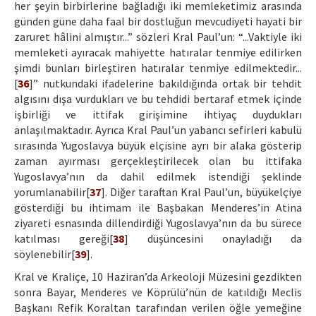
her şeyin birbirlerine bağladığı iki memleketimiz arasında
günden güne daha faal bir dostluğun mevcudiyeti hayati bir
zaruret hâlini almıştır...” sözleri Kral Paul’un: “...Vaktiyle iki
memleketi ayıracak mahiyette hatıralar tenmiye edilirken
şimdi bunları birleştiren hatıralar tenmiye edilmektedir...
[
36
]” nutkundaki ifadelerine bakıldığında ortak bir tehdit
algısını dışa vurdukları ve bu tehdidi bertaraf etmek içinde
işbirliği ve ittifak girişimine ihtiyaç duydukları
anlaşılmaktadır. Ayrıca Kral Paul’un yabancı sefirleri kabulü
sırasında Yugoslavya büyük elçisine ayrı bir alaka gösterip
zaman ayırması gerçekleştirilecek olan bu ittifaka
Yugoslavya’nın da dahil edilmek istendiği şeklinde
yorumlanabilir[
37
]. Diğer taraftan Kral Paul’un, büyükelçiye
gösterdiği bu ihtimam ile Başbakan Menderes’in Atina
ziyareti esnasında dillendirdiği Yugoslavya’nın da bu sürece
katılması gereği[
38
] düşüncesini onayladığı da
söylenebilir[
39
].
Kral ve Kraliçe, 10 Haziran’da Arkeoloji Müzesini gezdikten
sonra Bayar, Menderes ve Köprülü’nün de katıldığı Meclis
Başkanı Refik Koraltan tarafından verilen öğle yemeğine