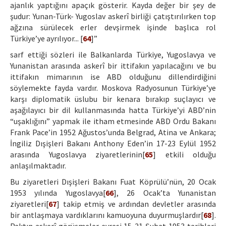
ajanlık yaptığını apaçık gösterir. Kayda değer bir şey de
şudur: Yunan-Türk- Yugoslav askerî birliği çatıştırılırken top
ağzına sürülecek erler devşirmek işinde başlıca rol
Türkiye’ye ayrılıyor... [
64
]”
sarf ettiği sözleri ile Balkanlarda Türkiye, Yugoslavya ve
Yunanistan arasında askerî bir ittifakın yapılacağını ve bu
ittifakın mimarının ise ABD olduğunu dillendirdiğini
söylemekte fayda vardır. Moskova Radyosunun Türkiye’ye
karşı diplomatik üslubu bir kenara bırakıp suçlayıcı ve
aşağılayıcı bir dil kullanmasında hatta Türkiye’yi ABD’nin
“uşaklığını” yapmak ile itham etmesinde ABD Ordu Bakanı
Frank Pace’in 1952 Ağustos’unda Belgrad, Atina ve Ankara;
İngiliz Dışişleri Bakanı Anthony Eden’in 17-23 Eylül 1952
arasında Yugoslavya ziyaretlerinin[
65
] etkili olduğu
anlaşılmaktadır.
Bu ziyaretleri Dışişleri Bakanı Fuat Köprülü’nün, 20 Ocak
1953 yılında Yugoslavya[
66
], 26 Ocak’ta Yunanistan
ziyaretleri[
67
] takip etmiş ve ardından devletler arasında
bir antlaşmaya vardıklarını kamuoyuna duyurmuşlardır[
68
].