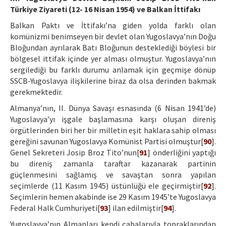
Türkiye Ziyareti (12- 16 Nisan 1954) ve Balkan İttifakı
Balkan Paktı ve İttifakı’na giden yolda farklı olan
komünizmi benimseyen bir devlet olan Yugoslavya’nın Doğu
Bloğundan ayrılarak Batı Bloğunun desteklediği böylesi bir
bölgesel ittifak içinde yer alması olmuştur. Yugoslavya’nın
sergilediği bu farklı durumu anlamak için geçmişe dönüp
SSCB-Yugoslavya ilişkilerine biraz da olsa derinden bakmak
gerekmektedir.
Almanya’nın, II. Dünya Savaşı esnasında (6 Nisan 1941’de)
Yugoslavya’yı işgale başlamasına karşı oluşan direniş
örgütlerinden biri her bir milletin eşit haklara sahip olması
gereğini savunan Yugoslavya Komünist Partisi olmuştur[
90
].
Genel Sekreteri Josip Broz Tito’nun[
91
] önderliğini yaptığı
bu direniş zamanla taraftar kazanarak partinin
güçlenmesini sağlamış ve savaştan sonra yapılan
seçimlerde (11 Kasım 1945) üstünlüğü ele geçirmiştir[
92
].
Seçimlerin hemen akabinde ise 29 Kasım 1945’te Yugoslavya
Federal Halk Cumhuriyeti[
93
] ilan edilmiştir[
94
].
Yugoslavya’nın Almanları kendi çabalarıyla topraklarından