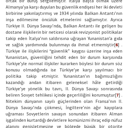
ortak bir duruş sergilemiştir. İtalya başta olmak üzere
Almanya’ya karşı duyulan bu güvenlik endişesi her iki devleti
birbirine yakınlaştırmış ve 1934 yılında Balkan Antantı’nın
inşa edilmesine öncülük etmelerini sağlamıştır. Ayrıca
Türkiye II. Dünya Savaşı’nda, Balkan Antantı ile gelişen bu
dostane ilişkilerin bir neticesi olarak revizyonist politikalar
takip eden İtalya’nın saldırısına uğrayan Yunanistan’a gıda
ve sağlık yardımında bulunmayı da ihmal etmemiştir[
6
] .
Türkiye ile ilişkilerini “güvenlik” kaygısı üzerine inşa eden
Yunanistan, güvenliğini tehdit eden bir durum karşısında
Türkiye’yle normal ilişkiler kurarken böylesi bir durum söz
konusu olmadığında ise Türkiye’ye karşı yayılmacı bir
politika takip etmiştir. Yunanistan’ın bağımsızlığını
kazandığı andan itibaren geleneksel hâle getirdiği
Türkiye’ye yönelik bu tavrı, II. Dünya Savaşı sonrasında
beliren Sovyet tehlikesi içinde geçerliliğini korumuştur[
7
] .
Nitekim dünyanın sayılı güçlerinden olan Fransa’nın II.
Dünya Savaşı’nda çökmesi, İngiltere’nin ağır kayıplara
uğraması Sovyetlerin savaşın sonundan itibaren Alman
işgalinden kurtardığı devletlere komünizmi ihraç edip nüfuz
alanını genişletmesine ve bölgede büyük bir otorite