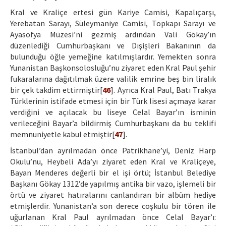
Kral ve Kraliçe ertesi gün Kariye Camisi, Kapalıçarşı,
Yerebatan Sarayı, Süleymaniye Camisi, Topkapı Sarayı ve
Ayasofya Müzesi’ni gezmiş ardından Vali Gökay’ın
düzenlediği Cumhurbaşkanı ve Dışişleri Bakanının da
bulunduğu öğle yemeğine katılmışlardır. Yemekten sonra
Yunanistan Başkonsolosluğu’nu ziyaret eden Kral Paul şehir
fukaralarına dağıtılmak üzere valilik emrine beş bin liralık
bir çek takdim ettirmiştir[
46
]. Ayrıca Kral Paul, Batı Trakya
Türklerinin istifade etmesi için bir Türk lisesi açmaya karar
verdiğini ve açılacak bu liseye Celal Bayar’ın isminin
verileceğini Bayar’a bildirmiş Cumhurbaşkanı da bu teklifi
memnuniyetle kabul etmiştir[
47
].
İstanbul’dan ayrılmadan önce Patrikhane’yi, Deniz Harp
Okulu’nu, Heybeli Ada’yı ziyaret eden Kral ve Kraliçeye,
Bayan Menderes değerli bir el işi örtü; İstanbul Belediye
Başkanı Gökay 1312’de yapılmış antika bir vazo, işlemeli bir
örtü ve ziyaret hatıralarını canlandıran bir albüm hediye
etmişlerdir. Yunanistan’a son derece coşkulu bir tören ile
uğurlanan Kral Paul ayrılmadan önce Celal Bayar’ı: