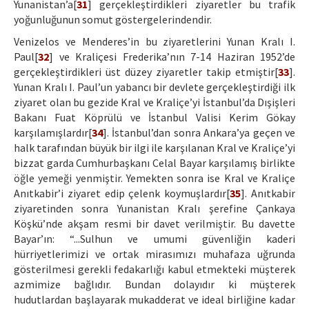
Yunanistan’a[
31
] gerçekleştirdikleri ziyaretler bu trafik
yoğunluğunun somut göstergelerindendir.
Venizelos ve Menderes’in bu ziyaretlerini Yunan Kralı I.
Paul[
32
] ve Kraliçesi Frederika’nın 7-14 Haziran 1952’de
gerçekleştirdikleri üst düzey ziyaretler takip etmiştir[
33
].
Yunan Kralı I. Paul’un yabancı bir devlete gerçekleştirdiği ilk
ziyaret olan bu gezide Kral ve Kraliçe’yi İstanbul’da Dışişleri
Bakanı Fuat Köprülü ve İstanbul Valisi Kerim Gökay
karşılamışlardır[
34
]. İstanbul’dan sonra Ankara’ya geçen ve
halk tarafından büyük bir ilgi ile karşılanan Kral ve Kraliçe’yi
bizzat garda Cumhurbaşkanı Celal Bayar karşılamış birlikte
öğle yemeği yenmiştir. Yemekten sonra ise Kral ve Kraliçe
Anıtkabir’i ziyaret edip çelenk koymuşlardır[
35
]. Anıtkabir
ziyaretinden sonra Yunanistan Kralı şerefine Çankaya
Köşkü’nde akşam resmi bir davet verilmiştir. Bu davette
Bayar’ın: “...Sulhun ve umumi güvenliğin kaderi
hürriyetlerimizi ve ortak mirasımızı muhafaza uğrunda
gösterilmesi gerekli fedakarlığı kabul etmekteki müşterek
azmimize bağlıdır. Bundan dolayıdır ki müşterek
hudutlardan başlayarak mukadderat ve ideal birliğine kadar