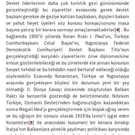
Devlet liderlerinin daha çok turistik gezi görünümünde
gerçekleştirdiği bu ziyaretler esnasında gerek devlet
başkanı gerekse de geziye katılan başbakan, dışişleri bakanı
ve yahut heyet üyeleri söz konusu konuyu/sorunu masa
başına yatırıp bir karara varmayı amaçlamaktadırlar[
4
] . Bu
bağlamda 1950’li yıllarda Yunan Kralı I. Paul’un, Türkiye
Cumhurbaşkanı Celal Bayar’ın, Yugoslavya Federal
Demokratik Cumhuriyeti Devlet Başkanı Tito’nun
gerçekleştirdiği karşılıklı ziyaretlerin zirve diplomasisine
emsal gösterilebileceği ve bu zirvelerde ele alınan konunun
Sovyet tehdidi ve bu tehdidin nasıl bertaraf edileceği olduğu
söylenebilir. Esasında Yunanistan, Türkiye ve Yugoslavya
arasında gerçekleşen böylesi bir durumun yeni bir şey
olmadığı II. Dünya Savaşı öncesinde oluşturulan Balkan
Paktı ile benzerlik gösterdiği de belirtilmelidir. Nitekim
Türkiye, Osmanlı Devleti’nden bağımsızlığını kazandıktan
sonra Megali İdea’yı gerçekleştirmek için büyük uğraş veren
ve bu uğraşın bir sonucu olarak 1919’da İzmir’i işgal eden
Yunanistan[
5
] ile arasındaki husumeti bir kenara bırakıp
İtalya’nın Balkanlara yönelik yayılmacı politikası karşısında