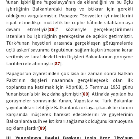
Yunan işbirliğine Yugoslavya’nın da eklendiğini ve bu üçlü
işbirliğinin Balkanlardaki barış ve istikrar için gerekli
olduğunu vurgulamıştır. Papagos: “Sovyetler iyi niyetlerini
ispat etmedikçe müttefik bir cephe hâlinde silahlanmaya
devam etmeliyiz[
86
].” sözleriyle gerçekleştirilmesi
istenilen bu işbirliğinin gerekçesine de açıklık getirmiştir.
Türk-Yunan heyetleri arasında gerçekleşen görüşmelerde
üçlü askerî savunma örgütünün sağlamlaştırılmasına karar
verilmiş ve taraf devletlerin Dışişleri Bakanlarının görüşme
tarihleri ele alınmıştır[
87
].
Papagos’un ziyaretinden çok kısa bir zaman sonra Balkan
Paktı’nın dışişleri nazarında gerçekleşecek olan ilk
toplantısına katılmak için Köprülü, 5 Temmuz 1953 günü
Yunanistan’a bir kez daha gitmiştir[
88
]. Atina’da yapılan bu
görüşmeler sonrasında Yunan, Yugoslav ve Türk Bakanlar
yayınladıkları tebliğde Balkanlarda ortaya çıkacak bir durum
karşısında müşterek hareket edeceklerini ve gayelerinin
Balkanlarda sulh ve istikrarı sağlamak olduğunu kamuoyuna
açıklamışlardır[
89
].
III. Yugoslavya Devlet Başkanı Josip Broz Tito’nun