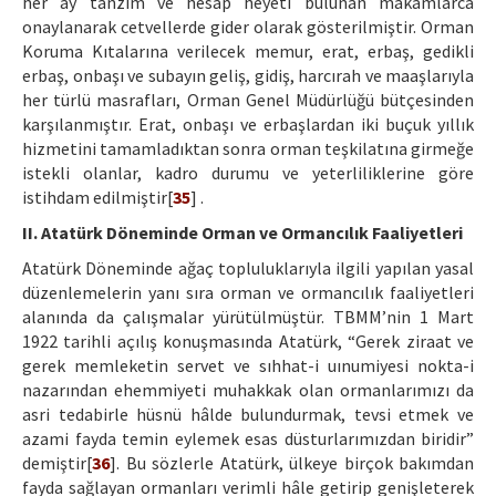
her ay tanzim ve hesap heyeti bulunan makamlarca
onaylanarak cetvellerde gider olarak gösterilmiştir. Orman
Koruma Kıtalarına verilecek memur, erat, erbaş, gedikli
erbaş, onbaşı ve subayın geliş, gidiş, harcırah ve maaşlarıyla
her türlü masrafları, Orman Genel Müdürlüğü bütçesinden
karşılanmıştır. Erat, onbaşı ve erbaşlardan iki buçuk yıllık
hizmetini tamamladıktan sonra orman teşkilatına girmeğe
istekli olanlar, kadro durumu ve yeterliliklerine göre
istihdam edilmiştir[
35
] .
II. Atatürk Döneminde Orman ve Ormancılık Faaliyetleri
Atatürk Döneminde ağaç topluluklarıyla ilgili yapılan yasal
düzenlemelerin yanı sıra orman ve ormancılık faaliyetleri
alanında da çalışmalar yürütülmüştür. TBMM’nin 1 Mart
1922 tarihli açılış konuşmasında Atatürk, “Gerek ziraat ve
gerek memleketin servet ve sıhhat-i uınumiyesi nokta-i
nazarından ehemmiyeti muhakkak olan ormanlarımızı da
asri tedabirle hüsnü hâlde bulundurmak, tevsi etmek ve
azami fayda temin eylemek esas düsturlarımızdan biridir”
demiştir[
36
]. Bu sözlerle Atatürk, ülkeye birçok bakımdan
fayda sağlayan ormanları verimli hâle getirip genişleterek