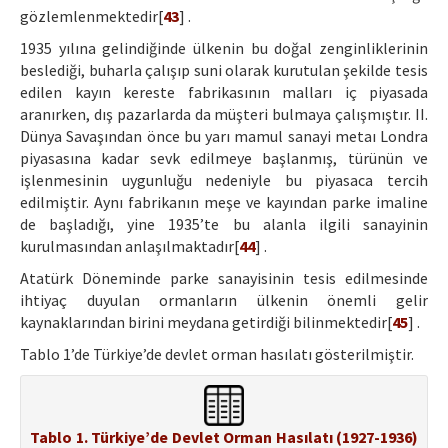
gözlemlenmektedir[
43
] .
1935 yılına gelindiğinde ülkenin bu doğal zenginliklerinin
beslediği, buharla çalışıp suni olarak kurutulan şekilde tesis
edilen kayın kereste fabrikasının malları iç piyasada
aranırken, dış pazarlarda da müşteri bulmaya çalışmıştır. II.
Dünya Savaşından önce bu yarı mamul sanayi metaı Londra
piyasasına kadar sevk edilmeye başlanmış, türünün ve
işlenmesinin uygunluğu nedeniyle bu piyasaca tercih
edilmiştir. Aynı fabrikanın meşe ve kayından parke imaline
de başladığı, yine 1935’te bu alanla ilgili sanayinin
kurulmasından anlaşılmaktadır[
44
] .
Atatürk Döneminde parke sanayisinin tesis edilmesinde
ihtiyaç duyulan ormanların ülkenin önemli gelir
kaynaklarından birini meydana getirdiği bilinmektedir[
45
] .
Tablo 1’de Türkiye’de devlet orman hasılatı gösterilmiştir.
Tablo 1. Türkiye’de Devlet Orman Hasılatı (1927-1936)