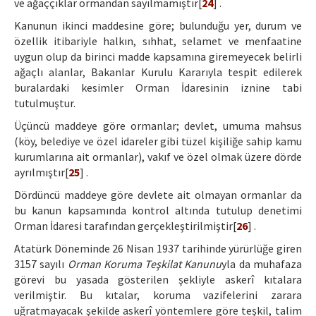
ve ağaççıklar ormandan sayılmamıştır[
24
] .
Kanunun ikinci maddesine göre; bulunduğu yer, durum ve
özellik itibariyle halkın, sıhhat, selamet ve menfaatine
uygun olup da birinci madde kapsamına giremeyecek belirli
ağaçlı alanlar, Bakanlar Kurulu Kararıyla tespit edilerek
buralardaki kesimler Orman İdaresinin iznine tabi
tutulmuştur.
Üçüncü maddeye göre ormanlar; devlet, umuma mahsus
(köy, belediye ve özel idareler gibi tüzel kişiliğe sahip kamu
kurumlarına ait ormanlar), vakıf ve özel olmak üzere dörde
ayrılmıştır[
25
] .
Dördüncü maddeye göre devlete ait olmayan ormanlar da
bu kanun kapsamında kontrol altında tutulup denetimi
Orman İdaresi tarafından gerçekleştirilmiştir[
26
] .
Atatürk Döneminde 26 Nisan 1937 tarihinde yürürlüğe giren
3157 sayılı
Orman Koruma Teşkilat Kanunu
yla da muhafaza
görevi bu yasada gösterilen şekliyle askerî kıtalara
verilmiştir. Bu kıtalar, koruma vazifelerini zarara
uğratmayacak şekilde askerî yöntemlere göre teşkil, talim