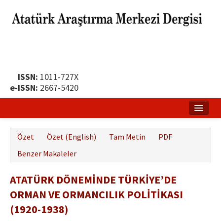
ISSN:
1011-727X
e-ISSN:
2667-5420
Ana Sayfa
Özet
Özet (English)
Tam Metin
PDF
Hakkında
Benzer Makaleler
Yayın Politikası
ATATÜRK DÖNEMİNDE TÜRKİYE’DE
Dergi Kurulları
ORMAN VE ORMANCILIK POLİTİKASI
Yayın İlkeleri
(1920-1938)