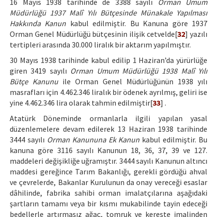
16 Mayıs 1938 tarihinde de 3388 sayılı
Orman Umum
Müdürlüğü 1937 Malî Yılı Bütçesinde Münakale Yapılması
Hakkında Kanun
kabul edilmiştir. Bu Kanuna göre 1937
Orman Genel Müdürlüğü bütçesinin ilişik cetvelde[
32
] yazılı
tertipleri arasında 30.000 liralık bir aktarım yapılmıştır.
30 Mayıs 1938 tarihinde kabul edilip 1 Haziran’da yürürlüğe
giren 3419 sayılı
Orman Umum Müdürlüğü 1938 Malî Yılı
Bütçe Kanunu
ile Orman Genel Müdürlüğünün 1938 yılı
masrafları için 4.462.346 liralık bir ödenek ayrılmış, geliri ise
yine 4.462.346 lira olarak tahmin edilmiştir[
33
] .
Atatürk Döneminde ormanlarla ilgili yapılan yasal
düzenlemelere devam edilerek 13 Haziran 1938 tarihinde
3444 sayılı
Orman Kanununa Ek Kanun
kabul edilmiştir. Bu
kanuna göre 3116 sayılı Kanunun 18, 36, 37, 39 ve 127.
maddeleri değişikliğe uğramıştır. 3444 sayılı Kanunun altıncı
maddesi gereğince Tarım Bakanlığı, gerekli gördüğü ahval
ve çevrelerde, Bakanlar Kurulunun da onay vereceği esaslar
dâhilinde, fabrika sahibi orman imalatçılarına aşağıdaki
şartların tamamı veya bir kısmı mukabilinde tayin edeceği
bedellerle artırmasız ağaç, tomruk ve kereste imalinden