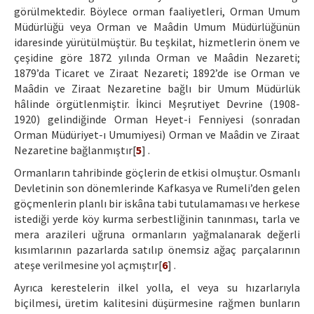
görülmektedir. Böylece orman faaliyetleri, Orman Umum
Müdürlüğü veya Orman ve Maâdin Umum Müdürlüğünün
idaresinde yürütülmüştür. Bu teşkilat, hizmetlerin önem ve
çeşidine göre 1872 yılında Orman ve Maâdin Nezareti;
1879’da Ticaret ve Ziraat Nezareti; 1892’de ise Orman ve
Maâdin ve Ziraat Nezaretine bağlı bir Umum Müdürlük
hâlinde örgütlenmiştir. İkinci Meşrutiyet Devrine (1908-
1920) gelindiğinde Orman Heyet-i Fenniyesi (sonradan
Orman Müdüriyet-ı Umumiyesi) Orman ve Maâdin ve Ziraat
Nezaretine bağlanmıştır[
5
] .
Ormanların tahribinde göçlerin de etkisi olmuştur. Osmanlı
Devletinin son dönemlerinde Kafkasya ve Rumeli’den gelen
göçmenlerin planlı bir iskâna tabi tutulamaması ve herkese
istediği yerde köy kurma serbestliğinin tanınması, tarla ve
mera arazileri uğruna ormanların yağmalanarak değerli
kısımlarının pazarlarda satılıp önemsiz ağaç parçalarının
ateşe verilmesine yol açmıştır[
6
] .
Ayrıca kerestelerin ilkel yolla, el veya su hızarlarıyla
biçilmesi, üretim kalitesini düşürmesine rağmen bunların