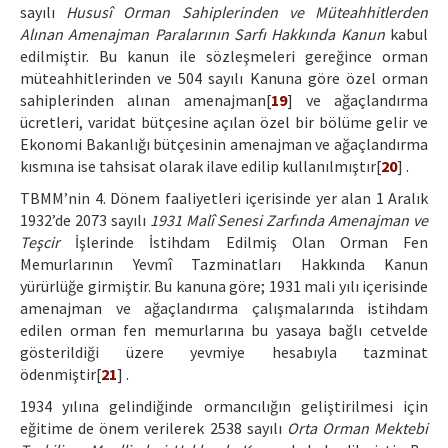
sayılı
Hususî Orman Sahiplerinden ve Müteahhitlerden
Alınan Amenajman Paralarının Sarfı Hakkında Kanun
kabul
edilmiştir. Bu kanun ile sözleşmeleri gereğince orman
müteahhitlerinden ve 504 sayılı Kanuna göre özel orman
sahiplerinden alınan amenajman[
19
] ve ağaçlandırma
ücretleri, varidat bütçesine açılan özel bir bölüme gelir ve
Ekonomi Bakanlığı bütçesinin amenajman ve ağaçlandırma
kısmına ise tahsisat olarak ilave edilip kullanılmıştır[
20
] .
TBMM’nin 4. Dönem faaliyetleri içerisinde yer alan 1 Aralık
1932’de 2073 sayılı
1931 Malî Senesi Zarfında Amenajman ve
Teşcir
İşlerinde İstihdam Edilmiş Olan Orman Fen
Memurlarının Yevmî Tazminatları Hakkında Kanun
yürürlüğe girmiştir. Bu kanuna göre; 1931 mali yılı içerisinde
amenajman ve ağaçlandırma çalışmalarında istihdam
edilen orman fen memurlarına bu yasaya bağlı cetvelde
gösterildiği üzere yevmiye hesabıyla tazminat
ödenmiştir[
21
] .
1934 yılına gelindiğinde ormancılığın geliştirilmesi için
eğitime de önem verilerek 2538 sayılı
Orta Orman Mektebi