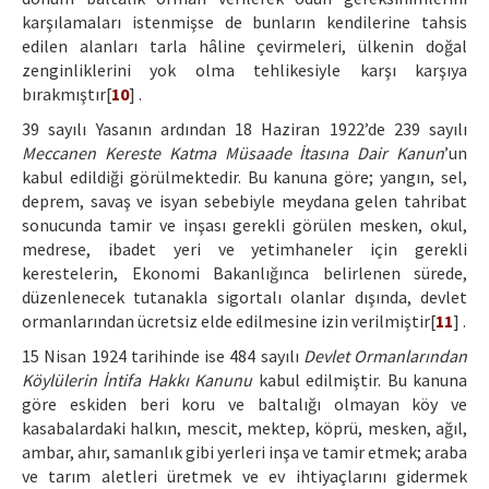
karşılamaları istenmişse de bunların kendilerine tahsis
edilen alanları tarla hâline çevirmeleri, ülkenin doğal
zenginliklerini yok olma tehlikesiyle karşı karşıya
bırakmıştır[
10
] .
39 sayılı Yasanın ardından 18 Haziran 1922’de 239 sayılı
Meccanen Kereste Katma Müsaade İtasına Dair Kanun
’un
kabul edildiği görülmektedir. Bu kanuna göre; yangın, sel,
deprem, savaş ve isyan sebebiyle meydana gelen tahribat
sonucunda tamir ve inşası gerekli görülen mesken, okul,
medrese, ibadet yeri ve yetimhaneler için gerekli
kerestelerin, Ekonomi Bakanlığınca belirlenen sürede,
düzenlenecek tutanakla sigortalı olanlar dışında, devlet
ormanlarından ücretsiz elde edilmesine izin verilmiştir[
11
] .
15 Nisan 1924 tarihinde ise 484 sayılı
Devlet Ormanlarından
Köylülerin İntifa Hakkı Kanunu
kabul edilmiştir. Bu kanuna
göre eskiden beri koru ve baltalığı olmayan köy ve
kasabalardaki halkın, mescit, mektep, köprü, mesken, ağıl,
ambar, ahır, samanlık gibi yerleri inşa ve tamir etmek; araba
ve tarım aletleri üretmek ve ev ihtiyaçlarını gidermek