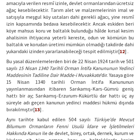
amacıyla verilen resmî izinle, devlet ormanlarından ücretsiz
ağaç kesebilecektir. Tarım alet ve malzemelerinin imal ve
satışıyla meşgul köy ustaları dahi gerekli ağacı, yine resmî
izin kapsamında bedava kesebilecektir. Ancak eskiden beri
köye mahsus koru ve baltalık bulunduğu hâlde kırsal kesim
ahalisinin ihtiyacına yeterli kereste, odun ve kömürün bu
baltalık ve korudan üretimi mümkün olmadığı takdirde dahi
yukarıdaki izinden yararlanabileceği tespit edilmiştir[
12
] .
Bu yasal düzenlemelerden biri de 22 Nisan 1924 tarih ve 501
sayılı
15 Nisan 1340 Tarihli Orman İntifa Kanununun Yedinci
Maddesinin Tadiline Dair Madde-i Muvakkate
’dir. Yasaya göre
15 Nisan 1340 tarihli Orman İntifa Kanununun
yayınlanmasından itibaren Sarıkamış-Kars-Gümrü geniş
hattı bir ay; Sarıkamış-Erzurum-Kükürtlü dar hattı üç ay
süreyle adı geçen kanunun yedinci maddesi hükmü dışında
bırakılmıştır[
13
] .
Aynı tarihte kabul edilen 504 sayılı
Türkiye’de Mevcut
Bilumum Ormanların Fenni Usulü İdare ve İşletilmeleri
Hakkında Kanun
ile de devlet, birey, ortak, dernek, kurum ve