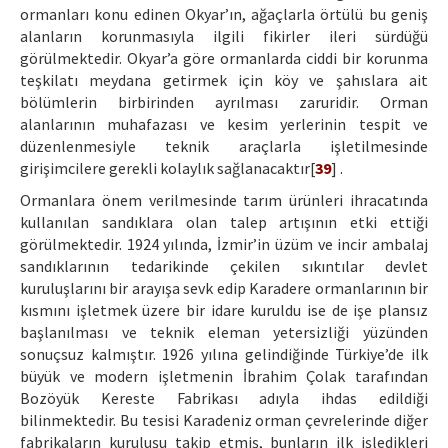
ormanları konu edinen Okyar’ın, ağaçlarla örtülü bu geniş
alanların korunmasıyla ilgili fikirler ileri sürdüğü
görülmektedir. Okyar’a göre ormanlarda ciddi bir korunma
teşkilatı meydana getirmek için köy ve şahıslara ait
bölümlerin birbirinden ayrılması zaruridir. Orman
alanlarının muhafazası ve kesim yerlerinin tespit ve
düzenlenmesiyle teknik araçlarla işletilmesinde
girişimcilere gerekli kolaylık sağlanacaktır[
39
] .
Ormanlara önem verilmesinde tarım ürünleri ihracatında
kullanılan sandıklara olan talep artışının etki ettiği
görülmektedir. 1924 yılında, İzmir’in üzüm ve incir ambalaj
sandıklarının tedarikinde çekilen sıkıntılar devlet
kuruluşlarını bir arayışa sevk edip Karadere ormanlarının bir
kısmını işletmek üzere bir idare kuruldu ise de işe plansız
başlanılması ve teknik eleman yetersizliği yüzünden
sonuçsuz kalmıştır. 1926 yılına gelindiğinde Türkiye’de ilk
büyük ve modern işletmenin İbrahim Çolak tarafından
Bozöyük Kereste Fabrikası adıyla ihdas edildiği
bilinmektedir. Bu tesisi Karadeniz orman çevrelerinde diğer
fabrikaların kuruluşu takip etmiş, bunların ilk işledikleri