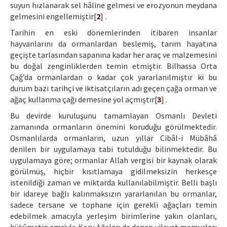
suyun hızlanarak sel hâline gelmesi ve erozyonun meydana
gelmesini engellemiştir[
2
] .
Tarihin en eski dönemlerinden itibaren insanlar
hayvanlarını da ormanlardan beslemiş, tarım hayatına
geçişte tarlasından sapanına kadar her araç ve malzemesini
bu doğal zenginliklerden temin etmiştir. Bilhassa Orta
Çağ’da ormanlardan o kadar çok yararlanılmıştır ki bu
durum bazı tarihçi ve iktisatçıların adı geçen çağa orman ve
ağaç kullanma çağı demesine yol açmıştır[
3
] .
Bu devirde kuruluşunu tamamlayan Osmanlı Devleti
zamanında ormanların önemini koruduğu görülmektedir.
Osmanlılarda ormanların, uzun yıllar Cibâl-i Mübâhâ
denilen bir uygulamaya tabi tutulduğu bilinmektedir. Bu
uygulamaya göre; ormanlar Allah vergisi bir kaynak olarak
görülmüş, hiçbir kısıtlamaya gidilmeksizin herkesçe
istenildiği zaman ve miktarda kullanılabilmiştir. Belli başlı
bir idareye bağlı kalınmaksızın yararlanılan bu ormanlar,
sadece tersane ve tophane için gerekli ağaçları temin
edebilmek amacıyla yerleşim birimlerine yakın olanları,