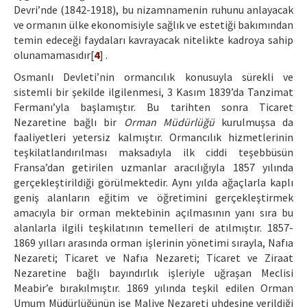
Devri’nde (1842-1918), bu nizamnamenin ruhunu anlayacak
ve ormanın ülke ekonomisiyle sağlık ve estetiği bakımından
temin edeceği faydaları kavrayacak nitelikte kadroya sahip
olunamamasıdır[
4
] .
Osmanlı Devleti’nin ormancılık konusuyla sürekli ve
sistemli bir şekilde ilgilenmesi, 3 Kasım 1839’da Tanzimat
Fermanı’yla başlamıştır. Bu tarihten sonra Ticaret
Nezaretine bağlı bir
Orman Müdürlüğü
kurulmuşsa da
faaliyetleri yetersiz kalmıştır. Ormancılık hizmetlerinin
teşkilatlandırılması maksadıyla ilk ciddi teşebbüsün
Fransa’dan getirilen uzmanlar aracılığıyla 1857 yılında
gerçekleştirildiği görülmektedir. Aynı yılda ağaçlarla kaplı
geniş alanların eğitim ve öğretimini gerçekleştirmek
amacıyla bir orman mektebinin açılmasının yanı sıra bu
alanlarla ilgili teşkilatının temelleri de atılmıştır. 1857-
1869 yılları arasında orman işlerinin yönetimi sırayla, Nafıa
Nezareti; Ticaret ve Nafıa Nezareti; Ticaret ve Ziraat
Nezaretine bağlı bayındırlık işleriyle uğraşan Meclisi
Meabir’e bırakılmıştır. 1869 yılında teşkil edilen Orman
Umum Müdürlüğünün ise Maliye Nezareti uhdesine verildiği