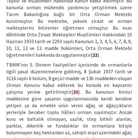
Teşkili ve Muallimleri Hakkında Kanun
kabul edilmiştir. Bu
kanunla orman mühendis yardımcısı yetiştirmek üzere
Tarım Bakanlığına bağlı bir Orta Orman Mektebi
kurulmuştur. Bu mektebe, yüksek ziraat ve orman
mekteplerini bitirenler öğretmen olmuştur. Bu esas
dâhilinde Orta Ziraat Mektepleri Muallimleri Hakkındaki 10
Haziran 1933 tarih ve 2293 sayılı Kanunun 1, 3, 4, 5, 6, 7, 8, 9,
10, 11, 12 ve 13. madde hükümleri, Orta Orman Mektebi
öğretmenleri hakkında da uygulanmıştır[
22
] .
TBMM’nin 5. Dönem faaliyetleri içerisinde de ormanlarla
ilgili yasal düzenlemelere gidilmiş, 8 Şubat 1937 tarih ve
3116 sayılı 6 bölüm, 8 geçici madde ve 136 maddeden oluşan
Orman Kanunu
kabul edilerek bu konuda en kapsamlı
çalışma yerine getirilmiştir[
23
]. Bu kanunun birinci
maddesine göre yasanın uygulanmasında kendi kendine
yetişen ya da emekle ürün veren ağaç ve ağaççıkların
yerleriyle beraber toplu hâlleri orman sayılmıştır. Ancak
koru ve baltalık olmayan, sazlık, step bitkili alanlar,
parklar, dikenlik ve fundalıklar ile ormanlara bitişik
bulunmayan beş hektardan az, sahipli arazi üzerindeki ağaç