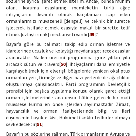
sözlerine ayrıca işaret etmek isterim. Ancak, bunda mühim
olan, koruma esaslarını; memleketin türlü ağaç
ihtiyaçlarını devamlı olarak karşılaması icap eden
ormanlarımızı muvazeneli [dengeli] ve teknik bir surette
işleterek istifade etmek esasıyla makul bir surette telif
etmek [uzlaştırmak] mecburiyeti vardır[
49
].”
Bayar’a göre bu talimatı takip edip orman işletme ve
idarelerinde ucuzluk ve kolaylığı meydana getirecek esaslar
aranacaktır. Maden üretimi programına göre yıldan yıla
artacak sütun ve travers[
50
] ihtiyaçlarını daha emniyetle
karşılayabilmek için elverişli bölgelerde yeniden okaliptüs
ormanları yetiştirmeğe ve diğer bazı yerlerde de ağaçlıklar
oluşturmaya çalışılacaktır. Parti programının Devletçilik
prensibi için başlıca uygulama konusu olarak işaret ettiği
orman işletmelerinde ana unsur hâline gelecek bir mali
müessese kurma en önde işlerden sayılmaktadır. Ziraat,
hayvancılık ve orman faaliyetlerinde bilgi ve ileri
düşüncenin büyük etkisi, Hükûmeti köklü tedbirler almaya
sevk edecektir[
51
] .
Bayar’ın bu sözlerine rağmen, Türk ormanlarının Avrupa ve