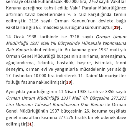
sermaye olarak kullanılacak 400.000 lira, 2762 sayılı Vakıflar
Kanunu gereğince tahsil edilip Vakıf Paralar Müdürlüğünce
artırılan taviz bedellerinden % 5 faiz karşılığında temin
edilmiştir. 3116 sayılı Orman Kanunu’nun devlete bağlı
vakıflarla ilgili 62. maddesi yürürlüğünü sürdürmüştür[
29
] .
14 Ocak 1938 tarihinde ise 3316 sayılı
Orman Umum
Müdürlüğü 1937 Malı Yılı Bütçesinde Münakale Yapılmasına
Dair Kanun
kabul edilmiştir. Bu kanuna göre 1937 mali yılı
Orman Genel Müdürlüğü bütçesinin sınırlama, amenajman,
ağaçlandırma, fidanlık, hastalık, haşere, istimlak, fenni
deneyim, orman evi ve yangınlarla mücadelenin yer aldığı
17. faslından 10.000 lira indirilerek 11. Daimî Memuriyetler
Yolluğu faslına nakledilmiştir[
30
] .
Aynı yılda yürürlüğe giren 11 Nisan 1938 tarih ve 3355 sayılı
Orman Umum Müdürlüğü 1937 Malî Yılı Bütçesine 277.275
Lira Munzam Tahsisat Konulmasına Dair Kanun
ile Orman
Genel Müdürlüğünün 1937 bütçesinin 26. koruma teşkilatı
genel masrafları kısmına 277.275 liralık bir ek ödenek ilave
edilmiştir[
31
] .