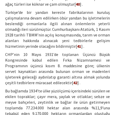
ağaç türleri ise köknar ve çam olmuştur[
40
] .
Türkiye’de bir yandan kereste fabrikalarının kuruluş
çalışmalarına devam edilirken öbür yandan bu işletmelerin
beslendiği ormanlarla ilgili alınan önlemlerin yeterli
olmadığı ileri sürülmüştür. Cumhurbaşkanı Atatürk, 1 Kasım
1928 tarihli TBMM’nin açılış konuşmasında, tarım ve orman
alanları hakkında alınacak yeni tedbirlerle gelişim
hizmetinin yerinde olacağını bildirmiştir[
41
] .
CHP’nin 10 Mayıs 1931’de toplanan Üçüncü Büyük
Kongresinde kabul edilen Fırka Nizamnamesi ve
Programının üçüncü kısım 8. maddesine göre; ülkenin
servet kaynakları arasında bulunan orman ve madenleri
işleterek geleceği aydınlatıp garanti altına almak yolunda
çeşitli tedbirlere müracaat edilecektir[
42
] .
Bu bağlamda 1934’te ülke yüzölçümü içerisindeki sürülen ve
ekilen topraklar; çayır mera, yaylak ve otlaklar; sebze ve
meyve bahçeleri, zeytinlik ve bağlar ile ürün getirmeyen
toplamda 77.234.000 hektar alan arasında %11,9’una
tekabül eden 9.170.000 hektarın ormanlardan oluştuğu