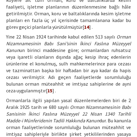
köylere ait tüm orman, koru ve baltalıklarda kesim
faaliyeti, işletme planlarının düzenlenmesine bağlı hâle
getirilmiştir. Orman, koru ve baltalıklarında kesim işletme
planları en fazla üç yıl içerisinde tamamlanana kadar bu
görev geçici planlarla yürütülmüştür[
14
] .
Yine 22 Nisan 1924 tarihinde kabul edilen 513 sayılı
Orman
Nizamnamesinin Babı Sani’sinin İkinci Faslına Müzeyyel
Kanun
un birinci maddesine göre; ormanlardan ruhsatsız
veya işaretli olanların dışında ağaç kesip ihraç edenlerin
ürünlerine el konulmuş, sulh mahkemelerince para cezası
ve tazminattan başka bir haftadan bir aya kadar da hapis
cezası verilmiştir. Adı geçen faaliyetlerde sorumluluğu
bulunan orman müteahhit ve imtiyaz sahiplerine de ayni
ceza uygulanmıştır[
15
] .
Ormanlarla ilgili yapılan yasal düzenlemelerden biri de 2
Aralık 1925 tarih ve 680 sayılı
Orman Nizamnamesinin Babı
Sanisinin İkinci Faslına Müzeyyel 22 Nisan 1340 Tarihli
Madde-i Münferidenin Tadili Hakkında Kanun
dur. Bu kanunla
orman faaliyetlerinde sorumluluğu bulunan müteahhit ve
imtiyaz sahipleriyle birlikte şirket yetkililerinden yasaya