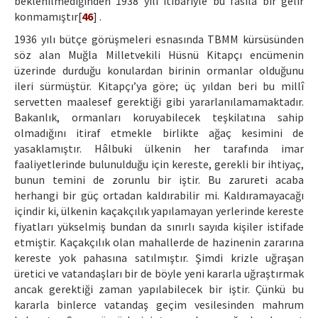
beklenilmediğinden 1938 yılı itibariyle bu fasıla bir gelir
konmamıştır[
46
] .
1936 yılı bütçe görüşmeleri esnasında TBMM kürsüsünden
söz alan Muğla Milletvekili Hüsnü Kitapçı encümenin
üzerinde durduğu konulardan birinin ormanlar olduğunu
ileri sürmüştür. Kitapçı’ya göre; üç yıldan beri bu millî
servetten maalesef gerektiği gibi yararlanılamamaktadır.
Bakanlık, ormanları koruyabilecek teşkilatına sahip
olmadığını itiraf etmekle birlikte ağaç kesimini de
yasaklamıştır. Hâlbuki ülkenin her tarafında imar
faaliyetlerinde bulunulduğu için kereste, gerekli bir ihtiyaç,
bunun temini de zorunlu bir iştir. Bu zarureti acaba
herhangi bir güç ortadan kaldırabilir mi. Kaldıramayacağı
içindir ki, ülkenin kaçakçılık yapılamayan yerlerinde kereste
fiyatları yükselmiş bundan da sınırlı sayıda kişiler istifade
etmiştir. Kaçakçılık olan mahallerde de hazinenin zararına
kereste yok pahasına satılmıştır. Şimdi krizle uğraşan
üretici ve vatandaşları bir de böyle yeni kararla uğraştırmak
ancak gerektiği zaman yapılabilecek bir iştir. Çünkü bu
kararla binlerce vatandaş geçim vesilesinden mahrum