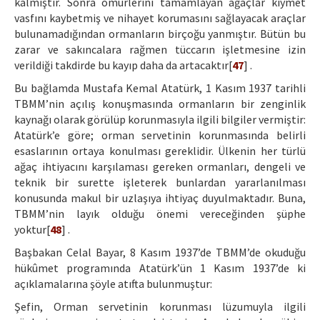
kalmıştır. Sonra ömürlerini tamamlayan ağaçlar kıymet
vasfını kaybetmiş ve nihayet korumasını sağlayacak araçlar
bulunamadığından ormanların birçoğu yanmıştır. Bütün bu
zarar ve sakıncalara rağmen tüccarın işletmesine izin
verildiği takdirde bu kayıp daha da artacaktır[
47
] .
Bu bağlamda Mustafa Kemal Atatürk, 1 Kasım 1937 tarihli
TBMM’nin açılış konuşmasında ormanların bir zenginlik
kaynağı olarak görülüp korunmasıyla ilgili bilgiler vermiştir:
Atatürk’e göre; orman servetinin korunmasında belirli
esaslarının ortaya konulması gereklidir. Ülkenin her türlü
ağaç ihtiyacını karşılaması gereken ormanları, dengeli ve
teknik bir surette işleterek bunlardan yararlanılması
konusunda makul bir uzlaşıya ihtiyaç duyulmaktadır. Buna,
TBMM’nin layık olduğu önemi vereceğinden şüphe
yoktur[
48
] .
Başbakan Celal Bayar, 8 Kasım 1937’de TBMM’de okuduğu
hükûmet programında Atatürk’ün 1 Kasım 1937’de ki
açıklamalarına şöyle atıfta bulunmuştur:
Şefin, Orman servetinin korunması lüzumuyla ilgili