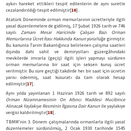
aykırı hareket ettikleri tespit edilenlerin de aynı suretle
cezalandırıldığı tespit edilmiştir[
16
] .
Atatürk Döneminde orman memurlarının ücretleriyle ilgili
yasal düzenlemelere de gidilmiş, 17 Şubat 1926 tarih ve 746
sayılı
Zamanı Mesai Haricinde Çalışan Bazı Orman
Memurlarına Ücret İtası Hakkında Kanun
yürürlüğe girmiştir.
Bu kanunla Tarım Bakanlığınca belirlenen çalışma saatleri
dışında dahi sahil ve demiryolları güzergâhındaki
mevkilerde imrarla (geçiş) ilgili işleri yapmayı sürdüren
orman memurlarına bir saat için seksen kuruş ücret
verilmiştir. Bu süre geçtiği takdirde her bir saat için ücretin
yarısı ödenmiş, saat küsuratı da tam olarak hesap
edilmiştir[
17
] .
Aynı yılda yayınlanan 1 Haziran 1926 tarih ve 892 sayılı
Orman Nizamnamesinin On Altıncı Maddesi Mucibince
Alınacak Yaylakıye Resminin İlgasına Dair Kanun
ile yaylakıye
vergisi kaldırılmıştır[
18
] .
TBMM’nin 3. Dönem çalışmalarında ormanlarla ilgili yasal
düzenlemeler sürdürülmüş, 2 Ocak 1930 tarihinde 1545