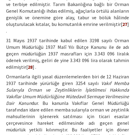
ve terbiye edilmiştir. Tarım Bakanlığına bağlı bir Orman
Genel Komutanlığı ihdas edilmiş, ağaçlarla örtülü alanların
genişlik ve önemine göre alay, tabur ve bölük hâlinde
oluşturulacak kıtalar, bu komutanlık emrine verilmiştir[
27
]
.
31 Mayıs 1937 tarihinde kabul edilen 3198 sayılı Orman
Umum Müdürlüğü 1937 Malî Yılı Bütçe Kanunu ile de adı
geçen müdürlüğün 1937 masrafları için 3.343 096 liralık
ödenek verilmiş, geliri de yine 3.343 096 lira olarak tahmin
edilmiştir[
28
] .
Ormanlarla ilgili yasal düzenlemelerden biri de 12 Haziran
1937 tarihinde yürürlüğe giren 3254 sayılı
Vakıf Memba
Sularıyla Orman ve Zeytinliklerin İşletilmesi Hakkında
Vakıflar Umum Müdürlüğüne Mütedavil Sermaye Verilmesine
Dair Kanun
dur. Bu kanunla Vakıflar Genel Müdürlüğü
tarafından idare edilen memba sularıyla orman ve zeytinlik
mahsullerinin işlenerek satılması için ticari esaslar
çerçevesince hareket edilmesinde adı geçen genel
müdürlük yetkili kılınmıştır. Bu faaliyetler için döner