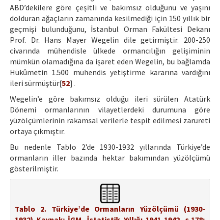
ABD’dekilere göre çeşitli ve bakımsız olduğunu ve yaşını
dolduran ağaçların zamanında kesilmediği için 150 yıllık bir
geçmişi bulunduğunu, İstanbul Orman Fakültesi Dekanı
Prof. Dr. Hans Mayer Wegelin dile getirmiştir. 200-250
civarında mühendisle ülkede ormancılığın gelişiminin
mümkün olamadığına da işaret eden Wegelin, bu bağlamda
Hükûmetin 1.500 mühendis yetiştirme kararına vardığını
ileri sürmüştür[
52
] .
Wegelin’e göre bakımsız olduğu ileri sürülen Atatürk
Dönemi ormanlarının vilayetlerdeki durumuna göre
yüzölçümlerinin rakamsal verilerle tespit edilmesi zarureti
ortaya çıkmıştır.
Bu nedenle Tablo 2’de 1930-1932 yıllarında Türkiye’de
ormanların iller bazında hektar bakımından yüzölçümü
gösterilmiştir.
Tablo 2. Türkiye’de Ormanların Yüzölçümü (1930-
1932) Kaynak: İGM, İstatistik Yıllığı 1941 1942, s.178;