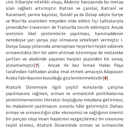
cins itibariyle nitelikli oluşu, Akdeniz havzasında bu metaa
olan rağbeti artırmıştır. Katran ve çamlar, Katranî ve
Karamanî; yarma kayınlar, Dulabî ya da Dolap adıyla Suriye
ve Mısır’da aranırken meşeden elde edilen fıçı tahtalarıyla
şimendüfer traversleri de Fransa’da tercih edilmiştir. Ancak
üretimin ilkel yöntemlerle yapılması, hammaddenin
neredeyse yarı yarıya zayi olmasına sebebiyet vermiştir. I.
Dünya Savaşı yıllarında amenajman heyetleri teşkil edilerek
ormancılıkta ileri bir adım atılmak istenmişse de mütareke
şartları ve akabinde yaşanan harpler yüzünden bir sonuç
alınamamıştır[
7
] . Ancak ilk kez İsmail Hakkı Paşa
tarafından tahtadan araba imal etmek amacıyla Adapazarı
Araba Fabrikasının kurulduğu gözlemlenmektedir[
8
] .
Atatürk Dönemiyle ilgili çeşitli konularda çalışma
yapılmasına rağmen, orman ve ormancılık politikalarına
yönelinmemesinin literatür boşluğunu meydana getirmesi,
bu makalenin yazılmasını zorunlu hâle getirmiştir. Dahası
orman ve ormancılığın ülke ekonomisi ve sağlığının önemli
bir parçası olup insan hayatının vazgeçilemez bir unsurunu
teşkil etmesi, Atatürk Döneminde orman ve ormancılık