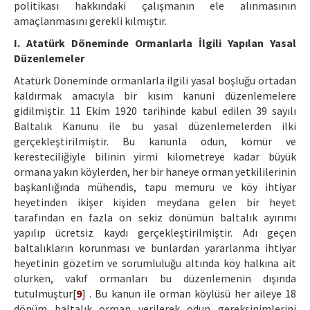
politikası hakkındaki çalışmanın ele alınmasının
amaçlanmasını gerekli kılmıştır.
I. Atatürk Döneminde Ormanlarla İlgili Yapılan Yasal
Düzenlemeler
Atatürk Döneminde ormanlarla ilgili yasal boşluğu ortadan
kaldırmak amacıyla bir kısım kanuni düzenlemelere
gidilmiştir. 11 Ekim 1920 tarihinde kabul edilen 39 sayılı
Baltalık Kanunu ile bu yasal düzenlemelerden ilki
gerçekleştirilmiştir. Bu kanunla odun, kömür ve
keresteciliğiyle bilinin yirmi kilometreye kadar büyük
ormana yakın köylerden, her bir haneye orman yetkililerinin
başkanlığında mühendis, tapu memuru ve köy ihtiyar
heyetinden ikişer kişiden meydana gelen bir heyet
tarafından en fazla on sekiz dönümün baltalık ayırımı
yapılıp ücretsiz kaydı gerçekleştirilmiştir. Adı geçen
baltalıkların korunması ve bunlardan yararlanma ihtiyar
heyetinin gözetim ve sorumluluğu altında köy halkına ait
olurken, vakıf ormanları bu düzenlemenin dışında
tutulmuştur[
9
] . Bu kanun ile orman köylüsü her aileye 18
dönüm baltalık orman verilerek odun gereksinimlerini