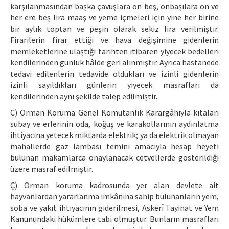
karşılanmasından başka çavuşlara on beş, onbaşılara on ve
her ere beş lira maaş ve yeme içmeleri için yine her birine
bir aylık toptan ve peşin olarak sekiz lira verilmiştir.
Firarilerin firar ettiği ve hava değişimine gidenlerin
memleketlerine ulaştığı tarihten itibaren yiyecek bedelleri
kendilerinden günlük hâlde geri alınmıştır. Ayrıca hastanede
tedavi edilenlerin tedavide oldukları ve izinli gidenlerin
izinli sayıldıkları günlerin yiyecek masrafları da
kendilerinden aynı şekilde talep edilmiştir.
C) Orman Koruma Genel Komutanlık Karargâhıyla kıtaları
subay ve erlerinin oda, koğuş ve karakollarının aydınlatma
ihtiyacına yetecek miktarda elektrik; ya da elektrik olmayan
mahallerde gaz lambası temini amacıyla hesap heyeti
bulunan makamlarca onaylanacak cetvellerde gösterildiği
üzere masraf edilmiştir.
Ç) Orman koruma kadrosunda yer alan devlete ait
hayvanlardan yararlanma imkânına sahip bulunanların yem,
soba ve yakıt ihtiyacının giderilmesi, Askerî Tayinat ve Yem
Kanunundaki hükümlere tabi olmuştur. Bunların masrafları