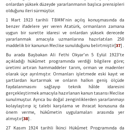
onlardan yüksek düzeyde yararlanmanın başlıca prensipleri
olduğunu ileri sürmüştür.
1 Mart 1923 tarihli TBMM’nin açılış konuşmasında da
benzer ifadelere yer veren Atatürk, ormanların zamana
uygun bir surette idaresi ve onlardan yüksek derecede
yararlanmak amacıyla uzmanlarına hazırlatılan 250
maddelik bir kanunun Meclise sunulduğunu belirtmiştir[
37
] .
Bu arada Başbakan Ali Fethi Okyar’ın 5 Eylül 1923’te
açıkladığı hükûmet programında verdiği bilgilere göre;
üretimi artıran hammaddeler tarım, orman ve madenler
olarak üçe ayrılmıştır. Ormanları işletmede eski kayıt ve
şartlardan kurtarmak ve onların halkın geniş ölçüde
faydalanmasını sağlayıp teknik hâlde idaresini
gerçekleştirmek amacıyla hazırlanan kanun tasarısı Meclise
sunulmuştur. Ayrıca bu doğal zenginliklerden yararlanmayı
kolaylaştırıp iç talebi karşılama ve ihracat konusuna da
önem verme, hükûmetin uygulamaları arasında yer
almıştır[
38
] .
27 Kasım 1924 tarihli İkinci Hükûmet Programında da