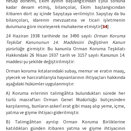
hesap dönemi, Ekim ayının başlangıcından Eylül sonuna
kadar devam etmiş, bilançolar, Ekim başlangıcından
itibaren dört ay içinde Sayıştaya verilmiştir. Sayıştay da bu
bilançoları, idarenin mevzuatına ve ticari işletmenin
durumuna göre inceleyerek muhakeme etmiştir[
34
] .
24 Haziran 1938 tarihinde ise 3490 sayılı
Orman Koruma
Teşkilat Kanununun 14. Maddesini Değiştiren Kanun
yürürlüğe girmiştir. Bu kanunla Orman Koruma Teşkilatı
Hakkındaki 26 Nisan 1937 tarih ve 3157 sayılı Kanunun 14.
maddesi şu şekilde değiştirilmiştir:
Orman koruma kıtalarındaki subay, memur ve eratın maaş,
yiyecek ve harcırahlarıyla hayvanlarının ihtiyaçları hakkında
aşağıdaki hükümler uygulanmıştır:
A) Koruma erlerinin talimgâhta bulundukları sürede her
türlü masrafları Orman Genel Müdürlüğü bütçesinden
karşılanmış, bunların askerî erat gibi maaş alıp yeme, içme,
yatma ve giyme ihtiyacı giderilmiştir.
B) Talimgâhtan ayrılıp Orman Koruma Birliklerine
katıldıkları günden itibaren yatma ve giyme ihtiyacının