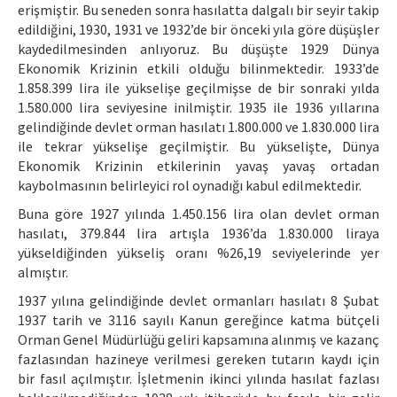
erişmiştir. Bu seneden sonra hasılatta dalgalı bir seyir takip
edildiğini, 1930, 1931 ve 1932’de bir önceki yıla göre düşüşler
kaydedilmesinden anlıyoruz. Bu düşüşte 1929 Dünya
Ekonomik Krizinin etkili olduğu bilinmektedir. 1933’de
1.858.399 lira ile yükselişe geçilmişse de bir sonraki yılda
1.580.000 lira seviyesine inilmiştir. 1935 ile 1936 yıllarına
gelindiğinde devlet orman hasılatı 1.800.000 ve 1.830.000 lira
ile tekrar yükselişe geçilmiştir. Bu yükselişte, Dünya
Ekonomik Krizinin etkilerinin yavaş yavaş ortadan
kaybolmasının belirleyici rol oynadığı kabul edilmektedir.
Buna göre 1927 yılında 1.450.156 lira olan devlet orman
hasılatı, 379.844 lira artışla 1936’da 1.830.000 liraya
yükseldiğinden yükseliş oranı %26,19 seviyelerinde yer
almıştır.
1937 yılına gelindiğinde devlet ormanları hasılatı 8 Şubat
1937 tarih ve 3116 sayılı Kanun gereğince katma bütçeli
Orman Genel Müdürlüğü geliri kapsamına alınmış ve kazanç
fazlasından hazineye verilmesi gereken tutarın kaydı için
bir fasıl açılmıştır. İşletmenin ikinci yılında hasılat fazlası