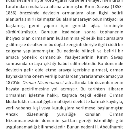
hükûmetin emriyle Koru Ağaları da denen vilayet memurları
tarafından muhafaza altına alınmıştır. Kırım Savaşı (1853-
1856) öncesinde devletin ormanlara olan ilgisi belirli
alanlarla sınırlı kalmıştır. Bu alanlar sarayın odun ihtiyacı ile
başlamış, gemi yapımı için gerekli ağaç teminiyle
sürdürülmüştür. Barutun icadından sonra tophanenin
ihtiyacı olan ormanların kullanımına yönelik kısıtlamalara
gidilmişse de ülkenin bu doğal zenginlikleriyle ilgili ciddi bir
çalışma yapılamamıştır. Bu nedenle bilinçli ve belirli bir
amaca yönelik ormancılık faaliyetlerinin Kırım Savaşı
sonrasında ortaya çıktığı kabul edilmektedir. Bu dönemde
devletin gelir elde etme arayışı içerisine girmesi, orman
kaynaklarına önem verilip bunlardan yararlanmak amacıyla
1870’de
Orman Nizamnamesi
adı altında bir düzenlemenin
hayata geçirilmesine yol açmıştır. Bu tarihten itibaren
ormanları işletme hakkı, taşrada teşkil edilen Orman
Müdürlükleri aracılığıyla mülkiyeti devlette kalmak kaydıyla,
yerli-yabancı kişi veya kuruluşlara verilmeye başlanmıştır.
Ancak düzenlenip yürürlüğe konulan Orman
Nizamnamesinin dönemin şartları gereği istenildiği gibi
uygulanamadığı bilinmektedir. Bunun nedeni II. Abdülhamit