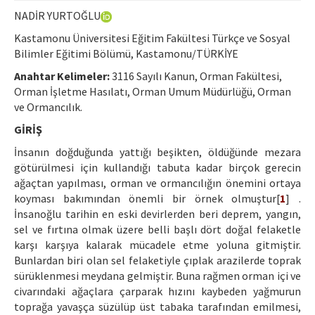
Etik İlkeler
NADİR YURTOĞLU
Yazar Rehberi
Kastamonu Üniversitesi Eğitim Fakültesi Türkçe ve Sosyal
Bilimler Eğitimi Bölümü, Kastamonu/TÜRKİYE
Hakem Rehberi
Anahtar Kelimeler:
3116 Sayılı Kanun, Orman Fakültesi,
İletişim
Orman İşletme Hasılatı, Orman Umum Müdürlüğü, Orman
ve Ormancılık.
GİRİŞ
İnsanın doğduğunda yattığı beşikten, öldüğünde mezara
götürülmesi için kullandığı tabuta kadar birçok gerecin
ağaçtan yapılması, orman ve ormancılığın önemini ortaya
koyması bakımından önemli bir örnek olmuştur[
1
] .
İnsanoğlu tarihin en eski devirlerden beri deprem, yangın,
sel ve fırtına olmak üzere belli başlı dört doğal felaketle
karşı karşıya kalarak mücadele etme yoluna gitmiştir.
Bunlardan biri olan sel felaketiyle çıplak arazilerde toprak
sürüklenmesi meydana gelmiştir. Buna rağmen orman içi ve
civarındaki ağaçlara çarparak hızını kaybeden yağmurun
toprağa yavaşça süzülüp üst tabaka tarafından emilmesi,