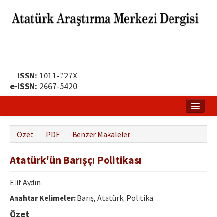
ISSN:
1011-727X
e-ISSN:
2667-5420
Ana Sayfa
Özet
PDF
Benzer Makaleler
Hakkında
Atatürk'ün Barışçı Politikası
Yayın Politikası
Dergi Kurulları
Elif Aydın
Anahtar Kelimeler:
Barış, Atatürk, Politika
Yayın İlkeleri
Özet