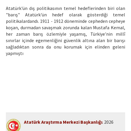
Etik İlkeler
Atatürk'ün dış politikasının temel hedeflerinden biri olan
Yazar Rehberi
"barış" Atatürk'ün hedef olarak gösterdiği temel
politikalardandı. 1911 - 1912 döneminde cepheden cepheye
Hakem Rehberi
koşan, durmadan savaşmak zorunda kalan Mustafa Kemal,
her zaman barış özlemiyle yaşamış, Türkiye'nin millî
İletişim
sınırlar içinde egemenliğini güvenlik altına alan bir barışı
sağladıktan sonra da onu korumak için elinden geleni
yapmıştı
Atatürk Araştırma Merkezi Başkanlığı
. 2026