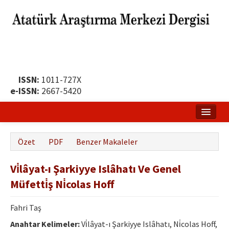
ISSN:
1011-727X
e-ISSN:
2667-5420
Ana Sayfa
Özet
PDF
Benzer Makaleler
Hakkında
Vi̇lâyat-ı Şarkiyye Islâhatı Ve Genel
Yayın Politikası
Müfetti̇ş Ni̇colas Hoff
Dergi Kurulları
Fahri Taş
Yayın İlkeleri
Anahtar Kelimeler:
Vi̇lâyat-ı Şarkiyye Islâhatı, Ni̇colas Hoff,