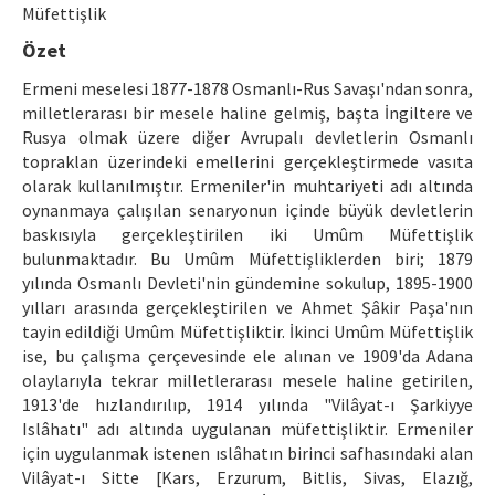
Etik İlkeler
Müfettişlik
Özet
Yazar Rehberi
Ermeni meselesi 1877-1878 Osmanlı-Rus Savaşı'ndan sonra,
Hakem Rehberi
milletlerarası bir mesele haline gelmiş, başta İngiltere ve
Rusya olmak üzere diğer Avrupalı devletlerin Osmanlı
İletişim
topraklan üzerindeki emellerini gerçekleştirmede vasıta
olarak kullanılmıştır. Ermeniler'in muhtariyeti adı altında
oynanmaya çalışılan senaryonun içinde büyük devletlerin
baskısıyla gerçekleştirilen iki Umûm Müfettişlik
bulunmaktadır. Bu Umûm Müfettişliklerden biri; 1879
yılında Osmanlı Devleti'nin gündemine sokulup, 1895-1900
yılları arasında gerçekleştirilen ve Ahmet Şâkir Paşa'nın
tayin edildiği Umûm Müfettişliktir. İkinci Umûm Müfettişlik
ise, bu çalışma çerçevesinde ele alınan ve 1909'da Adana
olaylarıyla tekrar milletlerarası mesele haline getirilen,
1913'de hızlandırılıp, 1914 yılında "Vilâyat-ı Şarkiyye
Islâhatı" adı altında uygulanan müfettişliktir. Ermeniler
için uygulanmak istenen ıslâhatın birinci safhasındaki alan
Vilâyat-ı Sitte [Kars, Erzurum, Bitlis, Sivas, Elazığ,